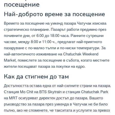
посещение
Най-доброто време за посещение
Времето за посещение на уикенд пазара Чатучак изисква
стратегическо планиране. Пазарът работи предимно през
почивните дни, от 6:00 до 18:00 часа. Ранните сутрешни
часове, между 8:00 и 11:00 ч., предлагат най-приятното
пазаруване с по-малко тълпи и по-ниски температури. За
най-автентичното изживяване на Chatuchak Weekend
Market, помислете за посещение в събота, когато местните
жители посещават пазара за покупки на едро.
Как да стигнем до там
Достъпността остава една от най-силните страни на пазара.
Станция Mo Chit на BTS Skytrain и станция Chatuchak Park
на MRT осигуряват директен достъп до пазара. Вашето
ръководство за пазара през уикенда в Чатучак не би било
пълно, ако не споменете, че такситата и услугите за превоз