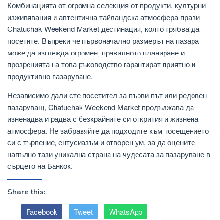
Комбинацията от огромна селекция от продукти, културни
изживявания и автентична тайландска атмосфера прави
Chatuchak Weekend Market дестинация, която трябва да
посетите. Въпреки че първоначално размерът на пазара
може да изглежда огромен, правилното планиране и
прозренията на това ръководство гарантират приятно и
продуктивно пазаруване.
Независимо дали сте посетител за първи път или редовен
пазаруващ, Chatuchak Weekend Market продължава да
изненадва и радва с безкрайните си открития и жизнена
атмосфера. Не забравяйте да подходите към посещението
си с търпение, ентусиазъм и отворен ум, за да оцените
напълно тази уникална страна на чудесата за пазаруване в
сърцето на Банкок.
Share this:
Facebook
Tweet
WhatsApp