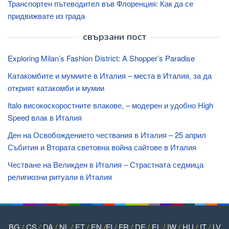
Транспортен пътеводител във Флоренция: Как да се
придвижвате из града
свързани пост
Exploring Milan’s Fashion District: A Shopper’s Paradise
Катакомбите и мумиите в Италия – места в Италия, за да
открият катакомби и мумии
Italo високоскоростните влакове, – модерен и удобно High
Speed ​​влак в Италия
Ден на Освобождението чествания в Италия – 25 април
Събития и Втората световна война сайтове в Италия
Честване на Великден в Италия – Страстната седмица
религиозни ритуали в Италия
BG
/
CS
/
DA
/
NL
/
ET
/
EN
/
FI
/
FR
/
DE
/
EL
/
IW
/
HU
/
IT
/
LV