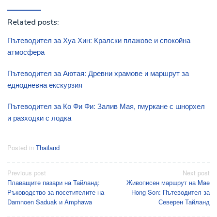
Related posts:
Пътеводител за Хуа Хин: Кралски плажове и спокойна
атмосфера
Пътеводител за Аютая: Древни храмове и маршрут за
еднодневна екскурзия
Пътеводител за Ко Фи Фи: Залив Мая, гмуркане с шнорхел
и разходки с лодка
Posted in
Thailand
Post
Previous post
Next post
Плаващите пазари на Тайланд:
Живописен маршрут на Mae
navigation
Ръководство за посетителите на
Hong Son: Пътеводител за
Damnoen Saduak и Amphawa
Северен Тайланд