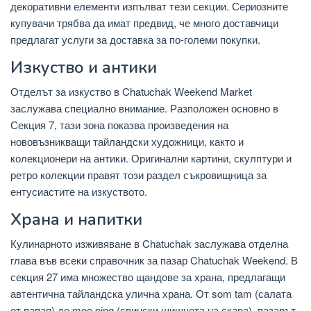
декоративни елементи изпълват тези секции. Сериозните
купувачи трябва да имат предвид, че много доставчици
предлагат услуги за доставка за по-големи покупки.
Изкуство и антики
Отделът за изкуство в Chatuchak Weekend Market
заслужава специално внимание. Разположен основно в
Секция 7, тази зона показва произведения на
нововъзникващи тайландски художници, както и
колекционери на антики. Оригинални картини, скулптури и
ретро колекции правят този раздел съкровищница за
ентусиастите на изкуството.
Храна и напитки
Кулинарното изживяване в Chatuchak заслужава отделна
глава във всеки справочник за пазар Chatuchak Weekend. В
секция 27 има множество щандове за храна, предлагащи
автентична тайландска улична храна. От som tam (салата
от папая) до moo ping (свински шишчета на скара), пазарът