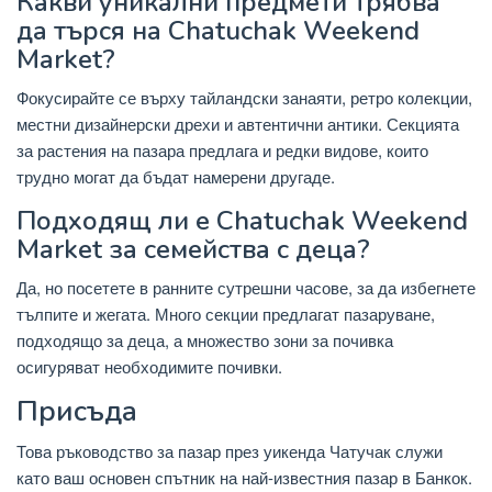
Какви уникални предмети трябва
да търся на Chatuchak Weekend
Market?
Фокусирайте се върху тайландски занаяти, ретро колекции,
местни дизайнерски дрехи и автентични антики. Секцията
за растения на пазара предлага и редки видове, които
трудно могат да бъдат намерени другаде.
Подходящ ли е Chatuchak Weekend
Market за семейства с деца?
Да, но посетете в ранните сутрешни часове, за да избегнете
тълпите и жегата. Много секции предлагат пазаруване,
подходящо за деца, а множество зони за почивка
осигуряват необходимите почивки.
Присъда
Това ръководство за пазар през уикенда Чатучак служи
като ваш основен спътник на най-известния пазар в Банкок.