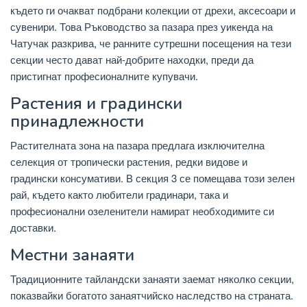
където ги очакват подбрани колекции от дрехи, аксесоари и
сувенири. Това Ръководство за пазара през уикенда на
Чатучак разкрива, че ранните сутрешни посещения на тези
секции често дават най-добрите находки, преди да
пристигнат професионалните купувачи.
Растения и градински
принадлежности
Растителната зона на пазара предлага изключителна
селекция от тропически растения, редки видове и
градински консумативи. В секция 3 се помещава този зелен
рай, където както любители градинари, така и
професионални озеленители намират необходимите си
доставки.
Местни занаяти
Традиционните тайландски занаяти заемат няколко секции,
показвайки богатото занаятчийско наследство на страната.