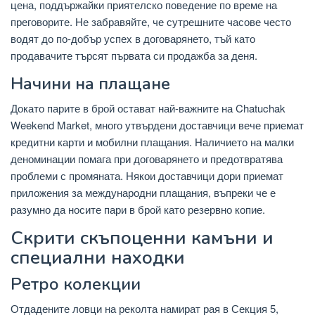
цена, поддържайки приятелско поведение по време на
преговорите. Не забравяйте, че сутрешните часове често
водят до по-добър успех в договарянето, тъй като
продавачите търсят първата си продажба за деня.
Начини на плащане
Докато парите в брой остават най-важните на Chatuchak
Weekend Market, много утвърдени доставчици вече приемат
кредитни карти и мобилни плащания. Наличието на малки
деноминации помага при договарянето и предотвратява
проблеми с промяната. Някои доставчици дори приемат
приложения за международни плащания, въпреки че е
разумно да носите пари в брой като резервно копие.
Скрити скъпоценни камъни и
специални находки
Ретро колекции
Отдадените ловци на реколта намират рая в Секция 5,