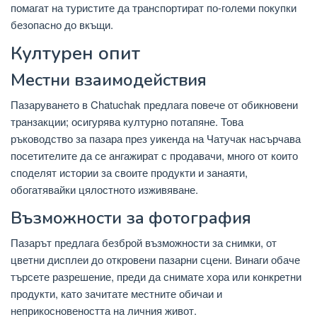
помагат на туристите да транспортират по-големи покупки
безопасно до вкъщи.
Културен опит
Местни взаимодействия
Пазаруването в Chatuchak предлага повече от обикновени
транзакции; осигурява културно потапяне. Това
ръководство за пазара през уикенда на Чатучак насърчава
посетителите да се ангажират с продавачи, много от които
споделят истории за своите продукти и занаяти,
обогатявайки цялостното изживяване.
Възможности за фотография
Пазарът предлага безброй възможности за снимки, от
цветни дисплеи до откровени пазарни сцени. Винаги обаче
търсете разрешение, преди да снимате хора или конкретни
продукти, като зачитате местните обичаи и
неприкосновеността на личния живот.