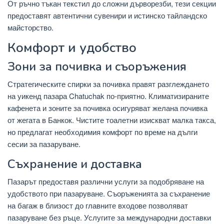
От ръчно тъкан текстил до сложни дърворезби, тези секции
предоставят автентични сувенири и истинско тайландско
майсторство.
Комфорт и удобство
Зони за почивка и съоръжения
Стратегическите спирки за почивка правят разглеждането
на уикенд пазара Chatuchak по-приятно. Климатизираните
кафенета и зоните за почивка осигуряват желана почивка
от жегата в Банкок. Чистите тоалетни изискват малка такса,
но предлагат необходимия комфорт по време на дълги
сесии за пазаруване.
Съхранение и доставка
Пазарът предоставя различни услуги за подобряване на
удобството при пазаруване. Съоръженията за съхранение
на багаж в близост до главните входове позволяват
пазаруване без ръце. Услугите за международни доставки