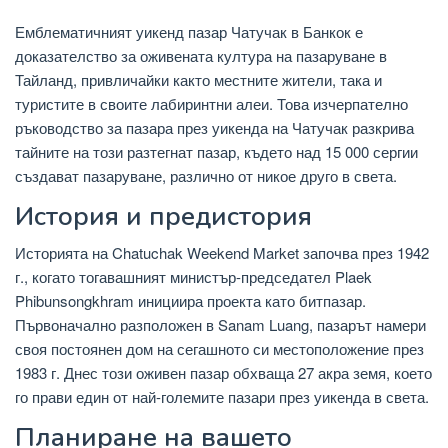
Емблематичният уикенд пазар Чатучак в Банкок е
доказателство за оживената култура на пазаруване в
Тайланд, привличайки както местните жители, така и
туристите в своите лабиринтни алеи. Това изчерпателно
ръководство за пазара през уикенда на Чатучак разкрива
тайните на този разтегнат пазар, където над 15 000 сергии
създават пазаруване, различно от никое друго в света.
История и предистория
Историята на Chatuchak Weekend Market започва през 1942
г., когато тогавашният министър-председател Plaek
Phibunsongkhram инициира проекта като битпазар.
Първоначално разположен в Sanam Luang, пазарът намери
своя постоянен дом на сегашното си местоположение през
1983 г. Днес този оживен пазар обхваща 27 акра земя, което
го прави един от най-големите пазари през уикенда в света.
Планиране на вашето