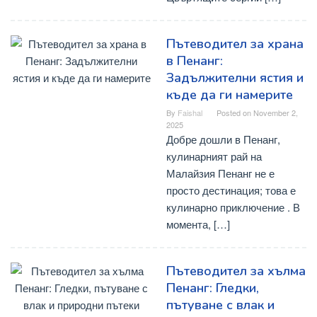
Пътеводител за храна
в Пенанг:
Задължителни ястия и
къде да ги намерите
By
Faishal
Posted on
November 2,
2025
Добре дошли в Пенанг,
кулинарният рай на
Малайзия Пенанг не е
просто дестинация; това е
кулинарно приключение . В
момента, […]
Пътеводител за хълма
Пенанг: Гледки,
пътуване с влак и