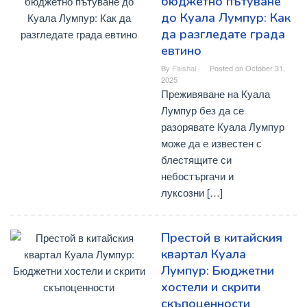
бюджетно пътуване
до Куала Лумпур: Как
да разгледате града
евтино
By
Faishal
Posted on
October 31,
2025
Преживяване на Куала
Лумпур без да се
разорявате Куала Лумпур
може да е известен с
блестящите си
небостъргачи и
луксозни […]
Престой в китайския
квартал Куала
Лумпур: Бюджетни
хостели и скрити
скъпоценности