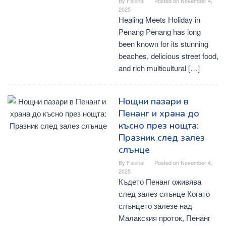
By
Faishal
Posted on
November 4,
2025
Healing Meets Holiday in
Penang Penang has long
been known for its stunning
beaches, delicious street food,
and rich multicultural […]
Нощни пазари в
Пенанг и храна до
късно през нощта:
Празник след залез
слънце
By
Faishal
Posted on
November 4,
2025
Където Пенанг оживява
след залез слънце Когато
слънцето залезе над
Малакския проток, Пенанг