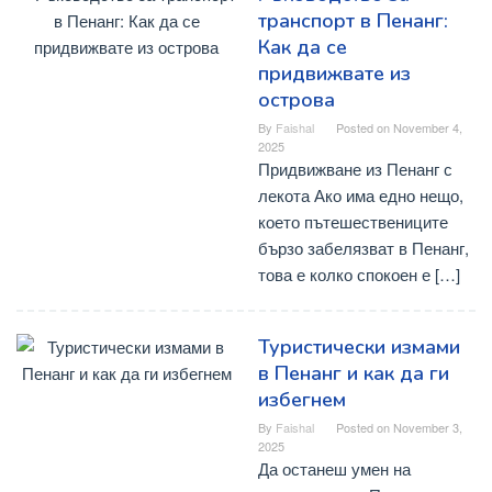
транспорт в Пенанг:
Как да се
придвижвате из
острова
By
Faishal
Posted on
November 4,
2025
Придвижване из Пенанг с
лекота Ако има едно нещо,
което пътешествениците
бързо забелязват в Пенанг,
това е колко спокоен е […]
Туристически измами
в Пенанг и как да ги
избегнем
By
Faishal
Posted on
November 3,
2025
Да останеш умен на