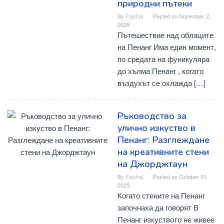
природни пътеки
By
Faishal
Posted on
November 2,
2025
Пътешествие над облаците
на Пенанг Има един момент,
по средата на фуникуляра
до хълма Пенанг , когато
въздухът се охлажда […]
Ръководство за
улично изкуство в
Пенанг: Разглеждане
на креативните стени
на Джорджтаун
By
Faishal
Posted on
October 31,
2025
Когато стените на Пенанг
започнаха да говорят В
Пенанг изкуството не живее