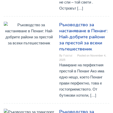
не спи – той свети .
Островът […]
Ръководство за
настаняване в Пенанг:
Най-добрите райони
за престой за всеки
пътешественик
By
Faishal
Posted on
November 4,
2025
Намиране на перфектния
престой в Пенанг Ако има
едно нещо, което Пенанг
прави перфектно, това е
гостоприемството. От
бутикови хотели, […]
Ръководство за