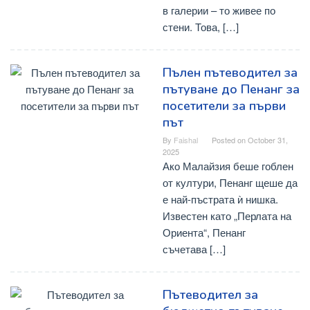
в галерии – то живее по
стени. Това, […]
Пълен пътеводител за
пътуване до Пенанг за
посетители за първи
път
By
Faishal
Posted on
October 31,
2025
Ако Малайзия беше гоблен
от култури, Пенанг щеше да
е най-пъстрата ѝ нишка.
Известен като „Перлата на
Ориента“, Пенанг
съчетава […]
Пътеводител за