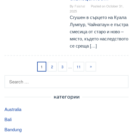
By
Faishal
Posted on
October 31,
2025
Сгушен в сърцето на Куала
Лумпур, Чайнатаун ​​е пъстра
смесица от старо и ново –
място, където наследството
се среща […]
1
2
3
…
11
Search
for:
категории
Australia
Bali
Bandung