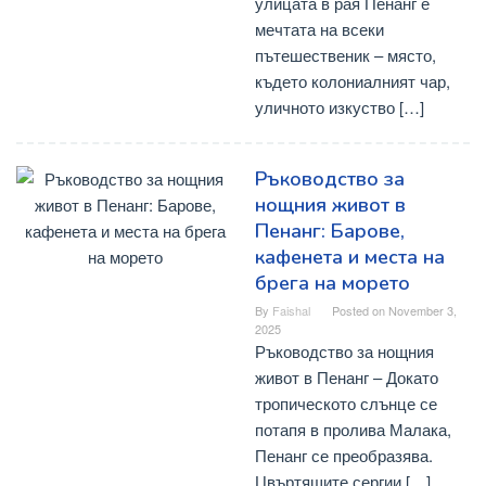
улицата в рая Пенанг е
мечтата на всеки
пътешественик – място,
където колониалният чар,
уличното изкуство […]
Ръководство за
нощния живот в
Пенанг: Барове,
кафенета и места на
брега на морето
By
Faishal
Posted on
November 3,
2025
Ръководство за нощния
живот в Пенанг – Докато
тропическото слънце се
потапя в пролива Малака,
Пенанг се преобразява.
Цвъртящите сергии […]