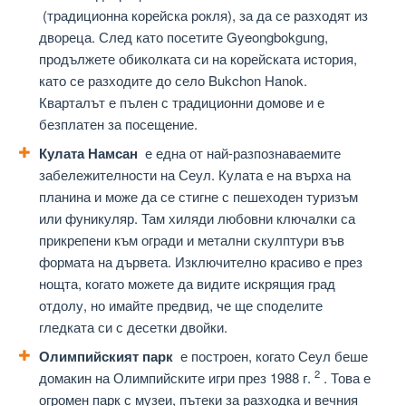
(традиционна корейска рокля), за да се разходят из
двореца. След като посетите Gyeongbokgung,
продължете обиколката си на корейската история,
като се разходите до село Bukchon Hanok.
Кварталът е пълен с традиционни домове и е
безплатен за посещение.
Кулата Намсан
е една от най-разпознаваемите
забележителности на Сеул. Кулата е на върха на
планина и може да се стигне с пешеходен туризъм
или фуникуляр. Там хиляди любовни ключалки са
прикрепени към огради и метални скулптури във
формата на дървета. Изключително красиво е през
нощта, когато можете да видите искрящия град
отдолу, но имайте предвид, че ще споделите
гледката си с десетки двойки.
Олимпийският парк
е построен, когато Сеул беше
2
домакин на Олимпийските игри през 1988 г.
. Това е
огромен парк с музеи, пътеки за разходка и вечния