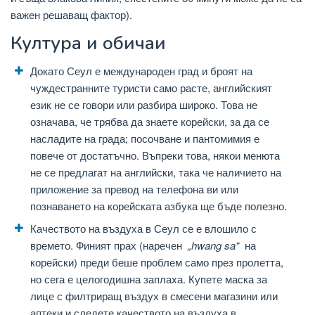
важен решаващ фактор).
Култура и обичаи
Докато Сеул е международен град и броят на
чуждестранните туристи само расте, английският
език не се говори или разбира широко. Това не
означава, че трябва да знаете корейски, за да се
насладите на града; посочване и пантомимия е
повече от достатъчно. Въпреки това, някои менюта
не се предлагат на английски, така че наличието на
приложение за превод на телефона ви или
познаването на корейската азбука ще бъде полезно.
Качеството на въздуха в Сеул се е влошило с
времето. Финият прах (наречен
„hwang sa“
на
корейски) преди беше проблем само през пролетта,
но сега е целогодишна заплаха. Купете маска за
лице с филтриращ въздух в смесени магазини или
аптеки и следете качеството на въздуха в