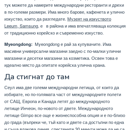
тук можете да намерите международни ресторанти и дрехи
в по-големи размери. Има много барове, кафенета и улично
изкуство, които да разгледате.
Музеят на изкуството
Leeum, Samsung,
е в района и има впечатляваща колекция
от традиционно корейско и съвременно изкуство.
Myeongdong:
Myeongdong е рай за купувачите. Има
масивни универсални магазини заедно с по-малки улични
магазини и десетки магазини за козметика. Освен това е
идеално място да опитате корейска улична храна.
Да стигнат до там
Сеул има две големи международни летища, от които да
избирате, но по-голямата част от международните полети
от САЩ, Европа и Канада летят до международното
летище Инчеон, по-новото от двете. Международното
летище Gimpo все още е жизнеспособна опция и е по-близо
до града (въпреки че, тъй като и двете са достъпни по една
и съща влакова линия, спестените 30 минути може да не са