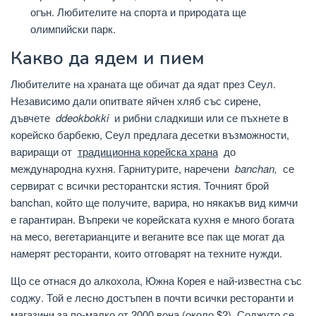
огън. Любителите на спорта и природата ще
олимпийски парк.
Какво да ядем и пием
Любителите на храната ще обичат да ядат през Сеул.
Независимо дали опитвате яйчен хляб със сирене,
дъвчете
ddeokbokki
и рибни сладкиши или се пъхнете в
корейско барбекю, Сеул предлага десетки възможности,
вариращи от
традиционна корейска храна
до
международна кухня. Гарнитурите, наречени
banchan,
се
сервират с всички ресторантски ястия. Точният брой
banchan, който ще получите, варира, но някакъв вид кимчи
е гарантиран. Въпреки че корейската кухня е много богата
на месо, вегетарианците и веганите все пак ще могат да
намерят ресторанти, които отговарят на техните нужди.
Що се отнася до алкохола, Южна Корея е най-известна със
соджу. Той е лесно достъпен в почти всички ресторанти и
магазини за по-малко от 2000 вона (около $2). Соджуто се