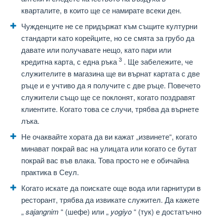
кварталите, в които ще се намирате всеки ден.
Чужденците не се придържат към същите културни
стандарти като корейците, но се смята за грубо да
давате или получавате нещо, като пари или
3
кредитна карта, с една ръка
. Ще забележите, че
служителите в магазина ще ви върнат картата с две
ръце и е учтиво да я получите с две ръце. Повечето
служители също ще се поклонят, когато поздравят
клиентите. Когато това се случи, трябва да върнете
лъка.
Не очаквайте хората да ви кажат „извинете“, когато
минават покрай вас на улицата или когато се бутат
покрай вас във влака. Това просто не е обичайна
практика в Сеул.
Когато искате да поискате още вода или гарнитури в
ресторант, трябва да извикате служител. Да кажете
„
sajangnim
“ (шефе) или „
yogiyo
“ (тук) е достатъчно