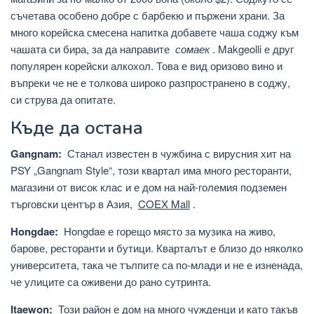
съчетава особено добре с барбекю и пържени храни. За
много корейска смесена напитка добавете чаша соджу към
чашата си бира, за да направите
сомаек
. Makgeolli е друг
популярен корейски алкохол. Това е вид оризово вино и
въпреки че не е толкова широко разпространено в соджу,
си струва да опитате.
Къде да остана
Gangnam:
Станал известен в чужбина с вирусния хит на
PSY „Gangnam Style“, този квартал има много ресторанти,
магазини от висок клас и е дом на най-големия подземен
търговски център в Азия,
COEX Mall
.
Hongdae:
Hongdae е горещо място за музика на живо,
барове, ресторанти и бутици. Кварталът е близо до няколко
университета, така че тълпите са по-млади и не е изненада,
че улиците са оживени до рано сутринта.
Itaewon:
Този район е дом на много чужденци и като такъв