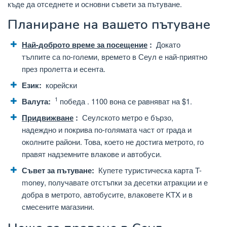
къде да отседнете и основни съвети за пътуване.
Планиране на вашето пътуване
Най-доброто време за посещение
:
Докато
тълпите са по-големи, времето в Сеул е най-приятно
през пролетта и есента.
Език:
корейски
1
Валута:
победа . 1100 вона се равняват на $1.
Придвижване
:
Сеулското метро е бързо,
надеждно и покрива по-голямата част от града и
околните райони. Това, което не достига метрото, го
правят надземните влакове и автобуси.
Съвет за пътуване:
Купете туристическа карта T-
money, получавате отстъпки за десетки атракции и е
добра в метрото, автобусите, влаковете KTX и в
смесените магазини.