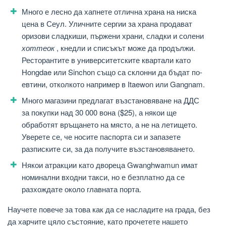
Много е лесно да хапнете отлична храна на ниска
цена в Сеул. Уличните сергии за храна продават
оризови сладкиши, пържени храни, сладки и солени
хоттеок
, кнедли и списъкът може да продължи.
Ресторантите в университетските квартали като
Hongdae или Sinchon също са склонни да бъдат по-
евтини, отколкото например в Itaewon или Gangnam.
Много магазини предлагат възстановяване на ДДС
за покупки над 30 000 вона ($25), а някои ще
обработят връщането на място, а не на летището.
Уверете се, че носите паспорта си и запазете
разписките си, за да получите възстановяването.
Някои атракции като двореца Gwanghwamun имат
номинални входни такси, но е безплатно да се
разхождате около главната порта.
Научете повече за това как да се насладите на града, без
да харчите цяло състояние, като прочетете нашето