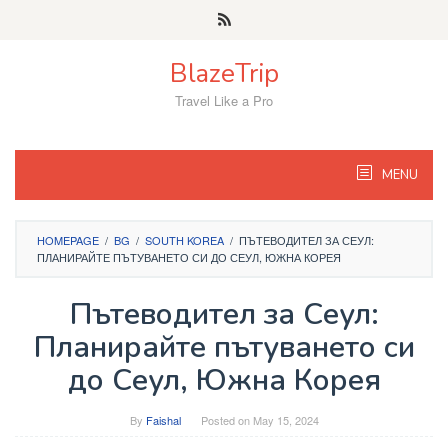
Skip
to
content
BlazeTrip
Travel Like a Pro
MENU
HOMEPAGE
/
BG
/
SOUTH KOREA
/
ПЪТЕВОДИТЕЛ ЗА СЕУЛ:
ПЛАНИРАЙТЕ ПЪТУВАНЕТО СИ ДО СЕУЛ, ЮЖНА КОРЕЯ
Пътеводител за Сеул:
Планирайте пътуването си
до Сеул, Южна Корея
By
Faishal
Posted on
May 15, 2024