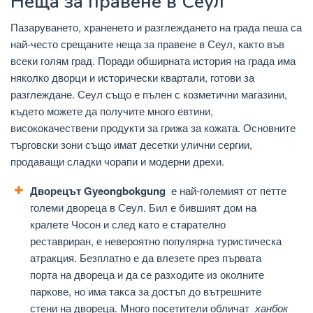
Неща за правене в Сеул
Пазаруването, храненето и разглеждането на града пеша са
най-често срещаните неща за правене в Сеул, както във
всеки голям град. Поради обширната история на града има
няколко дворци и исторически квартали, готови за
разглеждане. Сеул също е пълен с козметични магазини,
където можете да получите много евтини,
висококачествени продукти за грижа за кожата. Основните
търговски зони също имат десетки улични сергии,
продаващи сладки чорапи и модерни дрехи.
Дворецът Gyeongbokgung
е най-големият от петте
големи двореца в Сеул. Бил е бившият дом на
кралете Чосон и след като е старателно
реставриран, е невероятно популярна туристическа
атракция. Безплатно е да влезете през първата
порта на двореца и да се разходите из околните
паркове, но има такса за достъп до вътрешните
стени на двореца. Много посетители обличат
ханбок