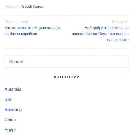
Posted in
South Korea
Post
Previous post
Next post
Как да казвате общи поздрави
Най-добрите времена за
navigation
на базов корейски
посещение на Сеул въз основа
на сезоните
Search
for:
категории
Australia
Bali
Bandung
China
Egypt