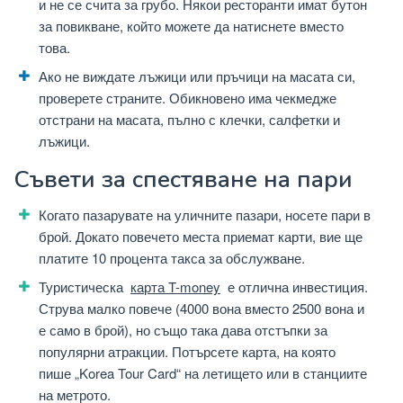
и не се счита за грубо. Някои ресторанти имат бутон
за повикване, който можете да натиснете вместо
това.
Ако не виждате лъжици или пръчици на масата си,
проверете страните. Обикновено има чекмедже
отстрани на масата, пълно с клечки, салфетки и
лъжици.
Съвети за спестяване на пари
Когато пазарувате на уличните пазари, носете пари в
брой. Докато повечето места приемат карти, вие ще
платите 10 процента такса за обслужване.
Туристическа
карта T-money
е отлична инвестиция.
Струва малко повече (4000 вона вместо 2500 вона и
е само в брой), но също така дава отстъпки за
популярни атракции. Потърсете карта, на която
пише „Korea Tour Card“ на летището или в станциите
на метрото.