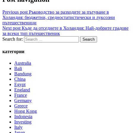
Previous post
Ръководство за разходите за пътуване в
Холандия: бюджетни, средностатистически и луксозни
пътешественици
Next post
Къде да отседнете в Холандия: Най-добрите градове
за всеки тип пътешественик
Search for:
категории
Australia
Bali
Bandung
China
Egypt
England
France
Germany
Greece
Hong Kong
Indonesia
Investing
Italy
Japan