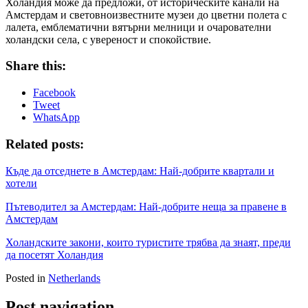
Холандия може да предложи, от историческите канали на
Амстердам и световноизвестните музеи до цветни полета с
лалета, емблематични вятърни мелници и очарователни
холандски села, с увереност и спокойствие.
Share this:
Facebook
Tweet
WhatsApp
Related posts:
Къде да отседнете в Амстердам: Най-добрите квартали и
хотели
Пътеводител за Амстердам: Най-добрите неща за правене в
Амстердам
Холандските закони, които туристите трябва да знаят, преди
да посетят Холандия
Posted in
Netherlands
Post navigation