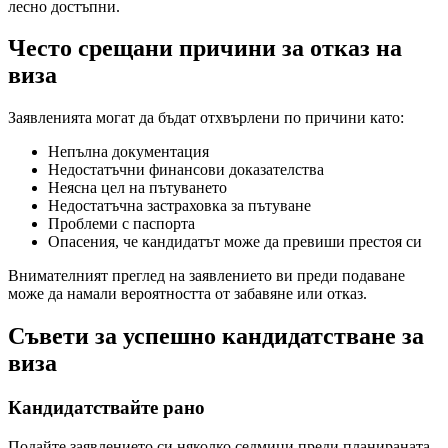
лесно достъпни.
Често срещани причини за отказ на
виза
Заявленията могат да бъдат отхвърлени по причини като:
Непълна документация
Недостатъчни финансови доказателства
Неясна цел на пътуването
Недостатъчна застраховка за пътуване
Проблеми с паспорта
Опасения, че кандидатът може да превиши престоя си
Внимателният преглед на заявлението ви преди подаване
може да намали вероятността от забавяне или отказ.
Съвети за успешно кандидатстване за
виза
Кандидатствайте рано
Подайте заявлението си няколко седмици преди планираната