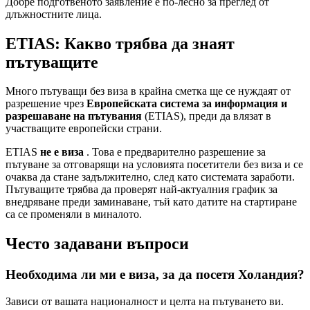
Добре подготвеното заявление е по-лесно за преглед от
длъжностните лица.
ETIAS: Какво трябва да знаят
пътуващите
Много пътуващи без виза в крайна сметка ще се нуждаят от
разрешение чрез
Европейската система за информация и
разрешаване на пътувания
(ETIAS), преди да влязат в
участващите европейски страни.
ETIAS
не е виза
. Това е предварително разрешение за
пътуване за отговарящи на условията посетители без виза и се
очаква да стане задължително, след като системата заработи.
Пътуващите трябва да проверят най-актуалния график за
внедряване преди заминаване, тъй като датите на стартиране
са се променяли в миналото.
Често задавани въпроси
Необходима ли ми е виза, за да посетя Холандия?
Зависи от вашата националност и целта на пътуването ви.