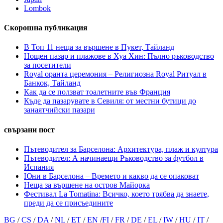
Lombok
Скорошна публикация
В Топ 11 неща за вършене в Пукет, Тайланд
Нощен пазар и плажове в Хуа Хин: Пълно ръководство
за посетители
Royal оранта церемония – Религиозна Royal Ритуал в
Банкок, Тайланд
Как да се ползват тоалетните във Франция
Къде да пазарувате в Севиля: от местни бутици до
занаятчийски пазари
свързани пост
Пътеводител за Барселона: Архитектура, плаж и култура
Пътеводител: А начинаещи Ръководство за футбол в
Испания
Юни в Барселона – Времето и какво да се опаковат
Неща за вършене на остров Майорка
Фестивал La Tomatina: Всичко, което трябва да знаете,
преди да се присъедините
BG
/
CS
/
DA
/
NL
/
ET
/
EN
/
FI
/
FR
/
DE
/
EL
/
IW
/
HU
/
IT
/