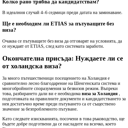
Колко рано трябва да кандидатствам?
В идеалния случай 4–6 седмици преди датата на заминаване.
Ще е необходим ли ETIAS за пътуващите без
виза?
Очаква се пътуващите без виза да отговарят на условията, да
се нуждаят от ETIAS, след като системата заработи.
Окончателна присъда: Нуждаете ли се
от холандска виза?
За много пътешественици посещението на Холандия е
сравнително лесно благодарение на Шенгенската система и
многобройните споразумения за безвизов режим. Въпреки
това, разбирането дали ви е необходима
виза за Холандия
,
подготовката на правилните документи и кандидатстването за
нея достатъчно време преди пътуването са от съществено
значение за безпроблемното пътуване.
Като следвате изискванията, посочени в това ръководство, ще
бъдете добре подготвени да се насладите на всичко, което