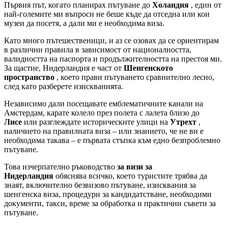
Първия път, когато планирах пътуване до
Холандия
, един от
най-големите ми въпроси не беше къде да отседна или кои
музеи да посетя, а дали ми е необходима виза.
Като много пътешественици, и аз се озовах да се ориентирам
в различни правила в зависимост от националността,
валидността на паспорта и продължителността на престоя ми.
За щастие, Нидерландия е част от
Шенгенското
пространство
, което прави пътуването сравнително лесно,
след като разберете изискванията.
Независимо дали посещавате емблематичните канали на
Амстердам, карате колело през полета с лалета близо до
Лисе
или разглеждате историческите улици на
Утрехт
,
наличието на правилната виза – или знанието, че не ви е
необходима такава – е първата стъпка към едно безпроблемно
пътуване.
Това изчерпателно ръководство
за визи за
Нидерландия
обяснява всичко, което туристите трябва да
знаят, включително безвизово пътуване, изисквания за
шенгенска виза, процедури за кандидатстване, необходими
документи, такси, време за обработка и практични съвети за
пътуване.