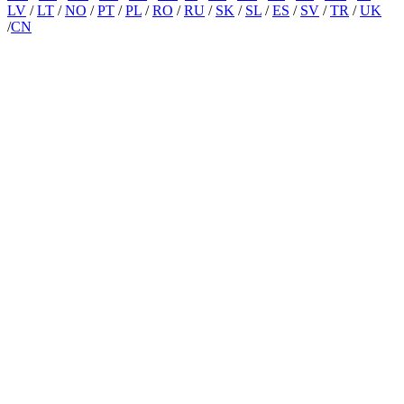
LV
/
LT
/
NO
/
PT
/
PL
/
RO
/
RU
/
SK
/
SL
/
ES
/
SV
/
TR
/
UK
/
CN