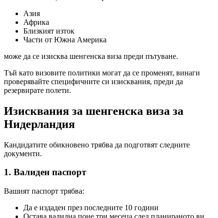
Азия
Африка
Близкият изток
Части от Южна Америка
може да се изисква шенгенска виза преди пътуване.
Тъй като визовите политики могат да се променят, винаги
проверявайте специфичните си изисквания, преди да
резервирате полети.
Изисквания за шенгенска виза за
Нидерландия
Кандидатите обикновено трябва да подготвят следните
документи.
1. Валиден паспорт
Вашият паспорт трябва:
Да е издаден през последните 10 години
Остава валидна поне три месеца след планираното ви