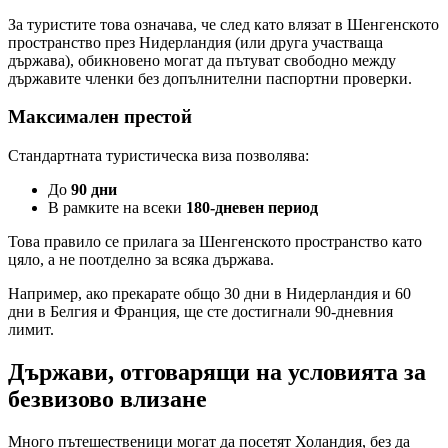
За туристите това означава, че след като влязат в Шенгенското
пространство през Нидерландия (или друга участваща
държава), обикновено могат да пътуват свободно между
държавите членки без допълнителни паспортни проверки.
Максимален престой
Стандартната туристическа виза позволява:
До
90 дни
В рамките на всеки
180-дневен период
Това правило се прилага за Шенгенското пространство като
цяло, а не поотделно за всяка държава.
Например, ако прекарате общо 30 дни в Нидерландия и 60
дни в Белгия и Франция, ще сте достигнали 90-дневния
лимит.
Държави, отговарящи на условията за
безвизово влизане
Много пътешественици могат да посетят Холандия, без да