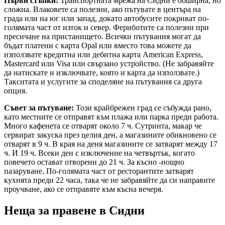
Първи стъпки:
Транспортната мрежа на Сидни е обширна, но
сложна. Влаковете са полезни, ако пътувате в центъра на
града или на юг или запад, докато автобусите покриват по-
голямата част от изток и север. Фериботите са полезни при
пресичане на пристанището. Всички пътувания могат да
бъдат платени с карта Opal или вместо това можете да
използвате кредитна или дебитна карта American Express,
Mastercard или Visa или свързано устройство. (Не забравяйте
да натискате и изключвате, която и карта да използвате.)
Такситата и услугите за споделяне на пътувания са друга
опция.
Съвет за пътуване:
Този крайбрежен град се събужда рано,
като местните се отправят към плажа или парка преди работа.
Много кафенета се отварят около 7 ч. Сутринта, макар че
сервират закуска през целия ден, а магазините обикновено се
отварят в 9 ч. В края на деня магазините се затварят между 17
ч. И 19 ч. Всеки ден с изключение на четвъртък, когато
повечето остават отворени до 21 ч. За късно -нощно
пазаруване. По-голямата част от ресторантите затварят
кухнята преди 22 часа, така че не забравяйте да си направите
проучване, ако се отправяте към късна вечеря.
Неща за правене в Сидни