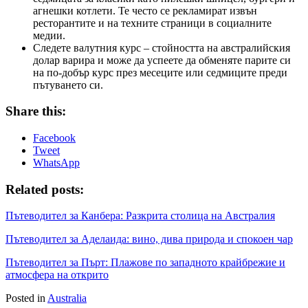
агнешки котлети. Те често се рекламират извън
ресторантите и на техните страници в социалните
медии.
Следете валутния курс – стойността на австралийския
долар варира и може да успеете да обменяте парите си
на по-добър курс през месеците или седмиците преди
пътуването си.
Share this:
Facebook
Tweet
WhatsApp
Related posts:
Пътеводител за Канбера: Разкрита столица на Австралия
Пътеводител за Аделаида: вино, дива природа и спокоен чар
Пътеводител за Пърт: Плажове по западното крайбрежие и
атмосфера на открито
Posted in
Australia