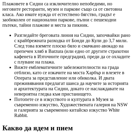
Плажовете в Сидни са изключително непобедими, но
неговите ресторанти, музеи и паркове също са от световна
класа. Ако имате нужда от естествено бягство, градът е
заобиколен от национални паркове, пълни с пешеходни
пътеки, тайни плажове и места за пикник.
Разгледайте бреговата линия на Сидни, започвайки рано
с крайбрежната разходка от Бонди до Кули до 3,7 мили.
След това вземете плоско бяло и смачкано авокадо на
препечен хляб в Barzura (или едно от другите страхотни
кафенета в Източните предградия), преди да се охладите
с плуване на плажа.
Вижте емблематичните забележителности на града
отблизо, като се изкачите на моста Харбър и влезете в
Операта за представление или обиколка. И двата
преживявания предлагат шанса да научите за историята
и архитектурата на Сидни, докато се наслаждавате на
невероятна гледка към пристанището.
Потопете се в изкуството и културата в Музея за
съвременно изкуство, Художествената галерия на NSW
и галерията за съвременно китайско изкуство White
Rabbit.
Какво да ядем и пием