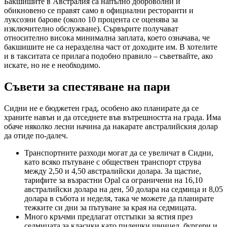
Бакшишите в Австралия са напълно доброволни и
обикновено се правят само в официални ресторанти и
луксозни барове (около 10 процента се оценява за
изключително обслужване). Сървърите получават
относително висока минимална заплата, което означава, че
бакшишите не са неразделна част от доходите им. В хотелите
и в такситата се прилага подобно правило – съветвайте, ако
искате, но не е необходимо.
Съвети за спестяване на пари
Сидни не е бюджетен град, особено ако планирате да се
храните навън и да отседнете във вътрешността на града. Има
обаче няколко лесни начина да накарате австралийския долар
да отиде по-далеч.
Транспортните разходи могат да се увеличат в Сидни,
като всяко пътуване с обществен транспорт струва
между 2,50 и 4,50 австралийски долара. За щастие,
тарифите за възрастни Opal са ограничени на 16,10
австралийски долара на ден, 50 долара на седмица и 8,05
долара в събота и неделя, така че можете да планирате
тежките си дни за пътуване за края на седмицата.
Много кръчми предлагат отстъпки за ястия през
седмицата за класики като пилешки шницел, бургери и