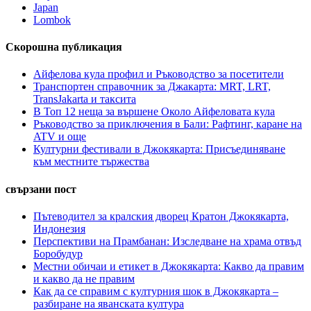
Japan
Lombok
Скорошна публикация
Айфелова кула профил и Ръководство за посетители
Транспортен справочник за Джакарта: MRT, LRT,
TransJakarta и таксита
В Топ 12 неща за вършене Около Айфеловата кула
Ръководство за приключения в Бали: Рафтинг, каране на
ATV и още
Културни фестивали в Джокякарта: Присъединяване
към местните тържества
свързани пост
Пътеводител за кралския дворец Кратон Джокякарта,
Индонезия
Перспективи на Прамбанан: Изследване на храма отвъд
Боробудур
Местни обичаи и етикет в Джокякарта: Какво да правим
и какво да не правим
Как да се справим с културния шок в Джокякарта –
разбиране на яванската култура