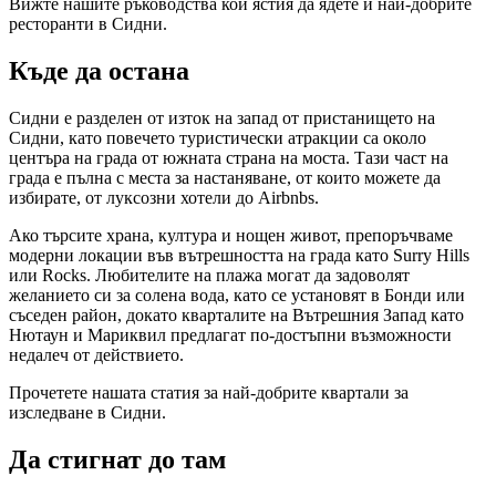
Вижте нашите ръководства кои ястия да ядете и най-добрите
ресторанти в Сидни.
Къде да остана
Сидни е разделен от изток на запад от пристанището на
Сидни, като повечето туристически атракции са около
центъра на града от южната страна на моста. Тази част на
града е пълна с места за настаняване, от които можете да
избирате, от луксозни хотели до Airbnbs.
Ако търсите храна, култура и нощен живот, препоръчваме
модерни локации във вътрешността на града като Surry Hills
или Rocks. Любителите на плажа могат да задоволят
желанието си за солена вода, като се установят в Бонди или
съседен район, докато кварталите на Вътрешния Запад като
Нютаун и Мариквил предлагат по-достъпни възможности
недалеч от действието.
Прочетете нашата статия за най-добрите квартали за
изследване в Сидни.
Да стигнат до там