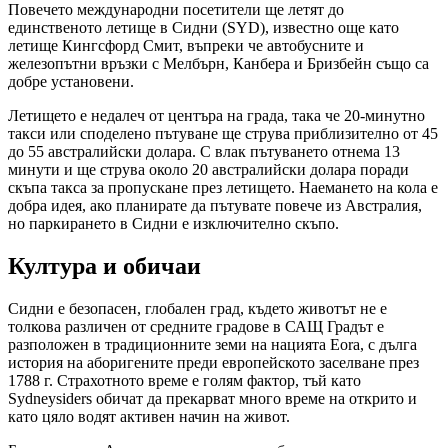
Повечето международни посетители ще летят до
единственото летище в Сидни (SYD), известно още като
летище Кингсфорд Смит, въпреки че автобусните и
железопътни връзки с Мелбърн, Канбера и Бризбейн също са
добре установени.
Летището е недалеч от центъра на града, така че 20-минутно
такси или споделено пътуване ще струва приблизително от 45
до 55 австралийски долара. С влак пътуването отнема 13
минути и ще струва около 20 австралийски долара поради
скъпа такса за пропускане през летището. Наемането на кола е
добра идея, ако планирате да пътувате повече из Австралия,
но паркирането в Сидни е изключително скъпо.
Култура и обичаи
Сидни е безопасен, глобален град, където животът не е
толкова различен от средните градове в САЩ Градът е
разположен в традиционните земи на нацията Eora, с дълга
история на аборигените преди европейското заселване през
1788 г. Страхотното време е голям фактор, тъй като
Sydneysiders обичат да прекарват много време на открито и
като цяло водят активен начин на живот.