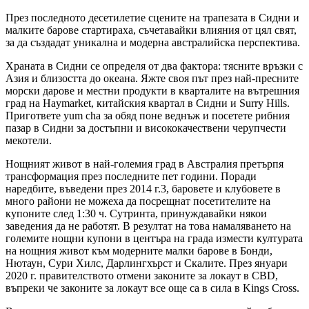
През последното десетилетие сцените на трапезата в Сидни и
малките барове стартираха, съчетавайки влияния от цял ​​свят,
за да създадат уникална и модерна австралийска перспектива.
Храната в Сидни се определя от два фактора: тясните връзки с
Азия и близостта до океана. Яжте своя път през най-пресните
морски дарове и местни продукти в кварталите на вътрешния
град на Haymarket, китайския квартал в Сидни и Surry Hills.
Пригответе yum cha за обяд поне веднъж и посетете рибния
пазар в Сидни за достъпни и висококачествени черупчести
мекотели.
Нощният живот в най-големия град в Австралия претърпя
трансформация през последните пет години. Поради
наредбите, въведени през 2014 г.3, баровете и клубовете в
много райони не можеха да посрещнат посетителите на
купоните след 1:30 ч. Сутринта, принуждавайки някои
заведения да не работят. В резултат на това намаляването на
големите нощни купони в центъра на града измести културата
на нощния живот към модерните малки барове в Бонди,
Нютаун, Сури Хилс, Дарлингхърст и Скалите. През януари
2020 г. правителството отмени законите за локаут в CBD,
въпреки че законите за локаут все още са в сила в Kings Cross.