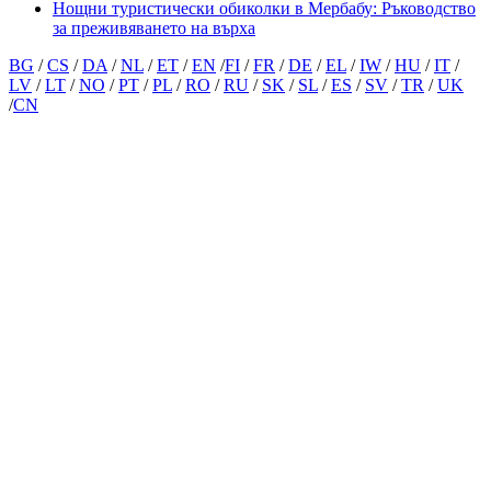
Нощни туристически обиколки в Мербабу: Ръководство
за преживяването на върха
BG
/
CS
/
DA
/
NL
/
ET
/
EN
/
FI
/
FR
/
DE
/
EL
/
IW
/
HU
/
IT
/
LV
/
LT
/
NO
/
PT
/
PL
/
RO
/
RU
/
SK
/
SL
/
ES
/
SV
/
TR
/
UK
/
CN