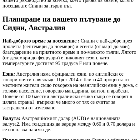
нашето ръководство за всичко, което трябва да знаете, когато
посещавате Сидни за първи път.
Планиране на вашето пътуване до
Сидни, Австралия
Най-доброто време за посещение
:
Сидни е най-добре през
пролетта (септември до ноември) и есента (от март до май),
благодарение на приятното време и по-малкото тълпи. Лятото
(от декември до февруари) е пиковият сезон, като
температурите достигат 95 градуса F или повече.
Език:
Австралия няма официален език, но английски се
говори почти навсякъде. През 2014 г. близо 40 процента от
местните жители също говореха на неанглийски език у дома, с
голямо население, говорещо мандарина, кантон и арабски.
Повече от 100 местни австралийски езика също се говорят в
цялата страна1, въпреки че много от тях се считат за
застрашени от изчезване.
Валута:
Австралийският долар (AUD) е националната
валута2. Има тенденция да варира между 0,60 и 0,70 долара и
се използва навсякъде.