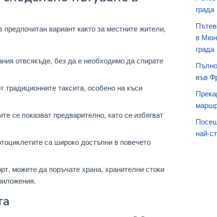
града
Пътев
 предпочитан вариант както за местните жители,
в Мюн
града
ния отвсякъде, без да е необходимо да спирате
Пълно
във Ф
т традиционните таксита, особено на къси
Прека
маршр
те се показват предварително, като се избягват
Посещ
най-с
тоциклетите са широко достъпни в повечето
рт, можете да поръчате храна, хранителни стоки
риложения.
та