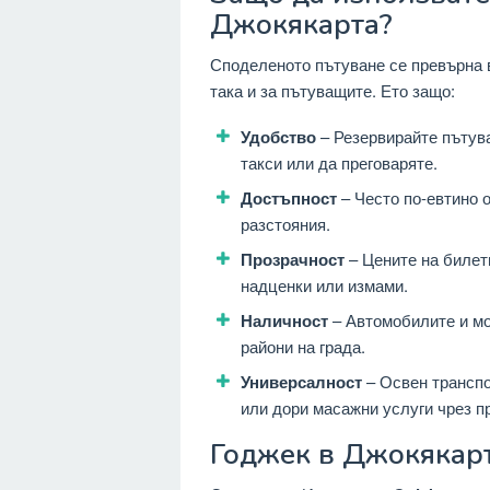
Джокякарта?
Споделеното пътуване се превърна в
така и за пътуващите. Ето защо:
Удобство
– Резервирайте пътува
такси или да преговаряте.
Достъпност
– Често по-евтино о
разстояния.
Прозрачност
– Цените на билети
надценки или измами.
Наличност
– Автомобилите и мо
райони на града.
Универсалност
– Освен транспо
или дори масажни услуги чрез п
Годжек в Джокякар