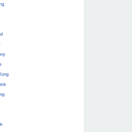
ng
nd
e
any
e
Kong
sia
ing
ok