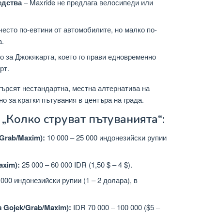
едства
– Maxride не предлага велосипеди или
често по-евтини от автомобилите, но малко по-
а.
о за Джокякарта, което го прави едновременно
рт.
търсят нестандартна, местна алтернатива на
о за кратки пътувания в центъра на града.
„Колко струват пътуванията“:
Grab/Maxim):
10 000 – 25 000 индонезийски рупии
axim):
25 000 – 60 000 IDR (1,50 $ – 4 $).
 000 индонезийски рупии (1 – 2 долара), в
 Gojek/Grab/Maxim):
IDR 70 000 – 100 000 ($5 –