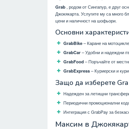
Grab
, родом от Сингапур, е друг ос
Джокякарта. Услугите му са много бл
цени и наличност на шофьори.
Основни характеристи
GrabBike
– Каране на мотоцикле
GrabCar
– Удобни и надеждни пъ
GrabFood
– Поръчайте от местн
GrabExpress
– Куриерски и кури
Защо да изберете Gra
Надежден за летищни трансфери
Периодични промоционални кодо
Интеграция с GrabPay за безкас
Максим в Джокякар