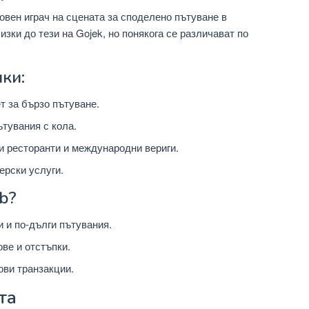
новен играч на сцената за споделено пътуване в
изки до тези на Gojek, но понякога се различават по
ки:
т за бързо пътуване.
тувания с кола.
и ресторанти и международни вериги.
ерски услуги.
b?
 и по-дълги пътувания.
ве и отстъпки.
ови транзакции.
та