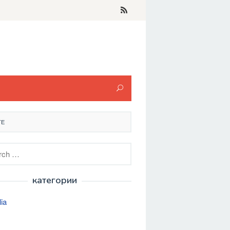
ТЕ
h
категории
lia