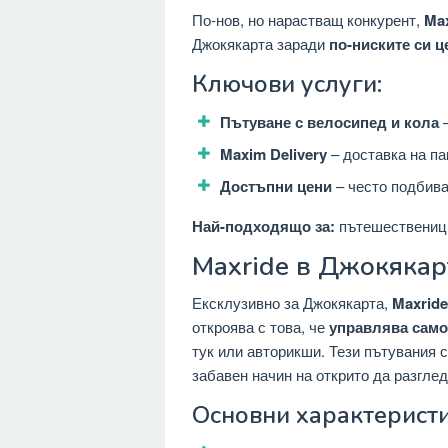
По-нов, но нарастващ конкурент,
Ma
Джокякарта заради
по-ниските си ц
Ключови услуги:
Пътуване с велосипед и кола
–
Maxim Delivery
– доставка на па
Достъпни цени
– често подбиват
Най-подходящо за:
пътешественици
Maxride в Джокякар
Ексклузивно за Джокякарта,
Maxride
откроява с това, че
управлява само
тук или авторикши. Тези пътувания с
забавен начин на открито да разглед
Основни характеристи