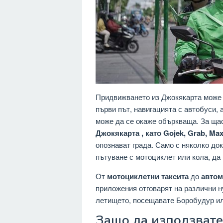
Придвижването из Джокякарта може 
първи път, навигацията с автобуси,
може да се окаже объркваща. За ща
Джокякарта , като
Gojek, Grab, Max
опознават града. Само с няколко д
пътуване с мотоциклет или кола, да
От
мотоциклетни таксита
до
авто
приложения отговарят на различни 
летището, посещавате Боробудур ил
Защо да използвате