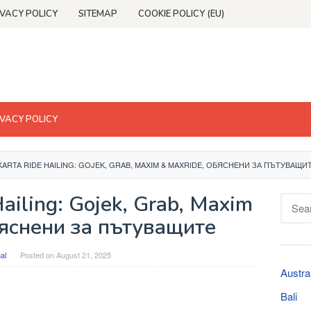
IVACY POLICY
SITEMAP
COOKIE POLICY (EU)
IVACY POLICY
ARTA RIDE HAILING: GOJEK, GRAB, MAXIM & MAXRIDE, ОБЯСНЕНИ ЗА ПЪТУВАЩИ
ailing: Gojek, Grab, Maxim
Searc
for:
бяснени за пътуващите
al
Posted on
August 21, 2025
Austra
Bali