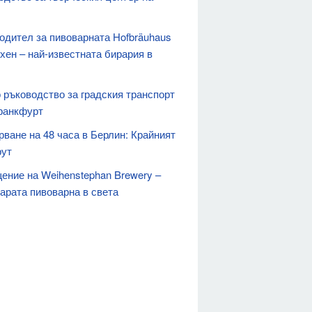
одител за пивоварната Hofbräuhaus
хен – най-известната бирария в
 ръководство за градския транспорт
ранкфурт
рване на 48 часа в Берлин: Крайният
ут
ение на Weihenstephan Brewery –
тарата пивоварна в света