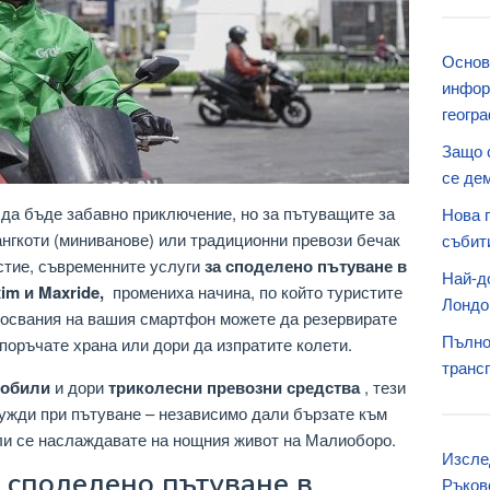
Основ
инфор
геогр
Защо с
се де
да бъде забавно приключение, но за пътуващите за
Нова 
 ангкоти (миниванове) или традиционни превози бечак
събит
стие, съвременните
услуги
за споделено пътуване в
Най-д
im и Maxride,
промениха начина, по който туристите
Лондо
окосвания на вашия смартфон можете да резервирате
Пълно
 поръчате храна или дори да изпратите колети.
транс
мобили
и дори
триколесни превозни средства
, тези
нужди при пътуване – независимо дали бързате към
и се наслаждавате на нощния живот на Малиоборо.
Изсле
 споделено пътуване в
Ръков