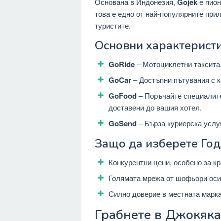
Основана в Индонезия,
Gojek
е пион
това е едно от най-популярните при
туристите.
Основни характеристи
GoRide
– Мотоциклетни таксита,
GoCar
– Достъпни пътувания с к
GoFood
– Поръчайте специалитет
доставени до вашия хотел.
GoSend
– Бърза куриерска услуг
Защо да изберете Го
Конкурентни цени, особено за кр
Голямата мрежа от шофьори осиг
Силно доверие в местната марка
Грабнете в Джокяка