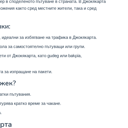
ер в споделеното пътуване в страната. В Джокякарта
ложения както сред местните жители, така и сред
ки:
 идеални за избягване на трафика в Джокякарта.
ола за самостоятелно пътуващи или групи.
и от Джокякарта, като gudeg или bakpia,
а за изпращане на пакети.
джек?
атки пътувания.
урява кратко време за чакане.
.
рта