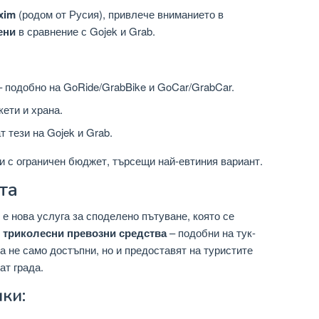
xim
(родом от Русия), привлече вниманието в
ени
в сравнение с Gojek и Grab.
 подобно на GoRide/GrabBike и GoCar/GrabCar.
кети и храна.
 тези на Gojek и Grab.
 с ограничен бюджет, търсещи най-евтиния вариант.
та
е нова услуга за споделено пътуване, която се
 триколесни превозни средства
– подобни на тук-
а не само достъпни, но и предоставят на туристите
ат града.
ки: