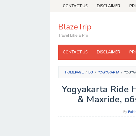
Skip
CONTACT US
DISCLAIMER
PR
to
content
BlazeTrip
Travel Like a Pro
CONTACT US
DISCLAIMER
PR
HOMEPAGE
/
BG
/
YOGYAKARTA
/
YOGYAK
Yogyakarta Ride H
& Maxride, о
By
Faish