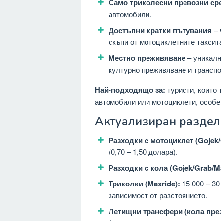
Само триколесни превозни ср
автомобили.
Достъпни кратки пътувания
– 
скъпи от мотоциклетните таксит
Местно преживяване
– уникалн
културно преживяване и транспо
Най-подходящо за:
туристи, които 
автомобили или мотоциклети, особен
Актуализиран раздел 
Разходки с мотоциклет (Gojek/
(0,70 – 1,50 долара).
Разходки с кола (Gojek/Grab/M
Триколки (Maxride):
15 000 – 30
зависимост от разстоянието.
Летищни трансфери (кола през