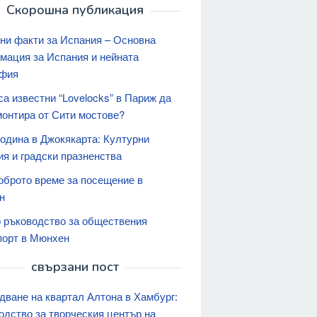
Скорошна публикация
ни факти за Испания – Основна
мация за Испания и нейната
афия
а известни “Lovelocks” в Париж да
монтира от Сити мостове?
година в Джокякарта: Културни
ия и градски празненства
оброто време за посещение в
н
 ръководство за обществения
порт в Мюнхен
свързани пост
дване на квартал Алтона в Хамбург:
одство за творческия център на