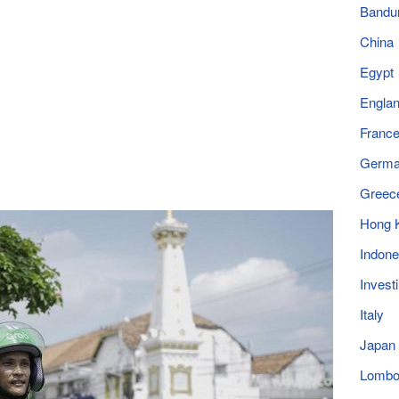
Bandu
China
Egypt
Engla
Franc
Germ
Greec
Hong 
Indone
Invest
Italy
Japan
Lomb