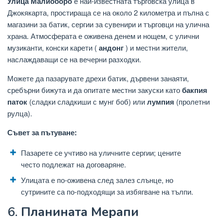
Улица Малиоборо
е най-известната търговска улица в
Джокякарта, простираща се на около 2 километра и пълна с
магазини за батик, сергии за сувенири и търговци на улична
храна. Атмосферата е оживена денем и нощем, с улични
музиканти, конски карети (
андонг
) и местни жители,
наслаждаващи се на вечерни разходки.
Можете да пазарувате дрехи батик, дървени занаяти,
сребърни бижута и да опитате местни закуски като
бакпия
паток
(сладки сладкиши с мунг боб) или
лумпия
(пролетни
рулца).
Съвет за пътуване:
Пазарете се учтиво на уличните сергии; цените
често подлежат на договаряне.
Улицата е по-оживена след залез слънце, но
сутрините са по-подходящи за избягване на тълпи.
6.
Планината Мерапи