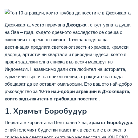
Джокякарта, често наричана
Джогджа
, е културната душа
на Ява – град, където древното наследство се среща с
оживения съвременен живот. Тази завладяваща
дестинация предлага световноизвестни храмове, кралски
дворци, артистични квартали и природни чудеса, което я
прави задължителна спирка във всеки маршрут из
Индонезия. Независимо дали сте любител на историята,
гурме или търсач на приключения, атракциите на града
обещават да ви оставят омагьосани. Ето вашето най-добро
ръководство за
10-те най-добри атракции в Джокякарта,
които задължително трябва да посетите
.
1.
Храмът Боробудур
Перлата в короната на Централна Ява,
храмът Боробудур,
е най-големият будистки паметник в света и е включен в
списъка на световното културно наследство на ЮНЕСКО.