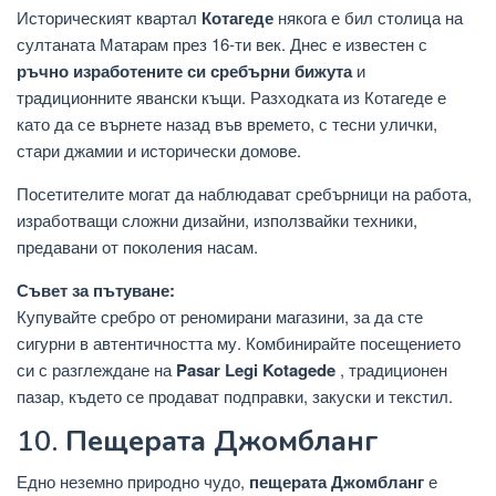
Историческият квартал
Котагеде
някога е бил столица на
султаната Матарам през 16-ти век. Днес е известен с
ръчно изработените си сребърни бижута
и
традиционните явански къщи. Разходката из Котагеде е
като да се върнете назад във времето, с тесни улички,
стари джамии и исторически домове.
Посетителите могат да наблюдават сребърници на работа,
изработващи сложни дизайни, използвайки техники,
предавани от поколения насам.
Съвет за пътуване:
Купувайте сребро от реномирани магазини, за да сте
сигурни в автентичността му. Комбинирайте посещението
си с разглеждане на
Pasar Legi Kotagede
, традиционен
пазар, където се продават подправки, закуски и текстил.
10.
Пещерата Джомбланг
Едно неземно природно чудо,
пещерата Джомбланг
е