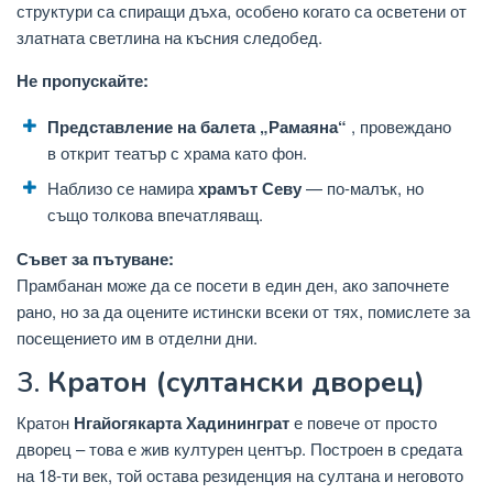
структури са спиращи дъха, особено когато са осветени от
златната светлина на късния следобед.
Не пропускайте:
Представление на балета „Рамаяна“
, провеждано
в открит театър с храма като фон.
Наблизо се намира
храмът Севу
— по-малък, но
също толкова впечатляващ.
Съвет за пътуване:
Прамбанан може да се посети в един ден, ако започнете
рано, но за да оцените истински всеки от тях, помислете за
посещението им в отделни дни.
3.
Кратон (султански дворец)
Кратон
Нгайогякарта Хадининграт
е повече от просто
дворец – това е жив културен център. Построен в средата
на 18-ти век, той остава резиденция на султана и неговото