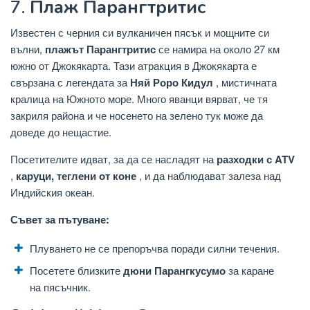
7.
Плаж Парангтритис
Известен с черния си вулканичен пясък и мощните си
вълни,
плажът Парангтритис
се намира на около 27 км
южно от Джокякарта. Тази атракция в Джокякарта е
свързана с легендата за
Няй Роро Кидул
, мистичната
кралица на Южното море. Много яванци вярват, че тя
закриля района и че носенето на зелено тук може да
доведе до нещастие.
Посетителите идват, за да се насладят на
разходки с ATV
,
каруци, теглени от коне
, и да наблюдават залеза над
Индийския океан.
Съвет за пътуване:
Плуването не се препоръчва поради силни течения.
Посетете близките
дюни Парангкусумо
за каране
на пясъчник.