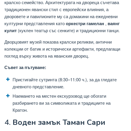
кралско семейство. Архитектурата на двореца съчетава
традиционен явански стил с европейски влияния, а
дворовете и павилионите му са домакини на ежедневни
културни представления като
оркестри гамелан
,
ваянг
кулит
(куклен театър със сенките) и традиционни танци.
Дворцовият музей показва кралски реликви, антични
колекции от батик и исторически артефакти, предлагащи
поглед върху живота на яванския дворец.
Съвет за пътуване:
Пристигайте сутринта (8:30–11:00 ч.), за да гледате
дневното представление.
Наемането на местен екскурзовод ще обогати
разбирането ви за символиката и традициите на
Кратон.
4.
Воден замък Таман Сари