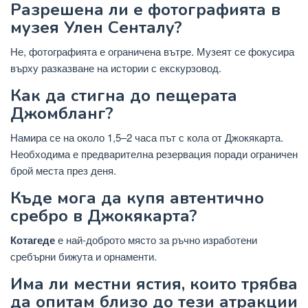
Разрешена ли е фотографията в
музея Улен Сенталу?
Не, фотографията е ограничена вътре. Музеят се фокусира
върху разказване на истории с екскурзовод.
Как да стигна до пещерата
Джомбланг?
Намира се на около 1,5–2 часа път с кола от Джокякарта.
Необходима е предварителна резервация поради ограничен
брой места през деня.
Къде мога да купя автентично
сребро в Джокякарта?
Котагеде
е най-доброто място за ръчно изработени
сребърни бижута и орнаменти.
Има ли местни ястия, които трябва
да опитам близо до тези атракции