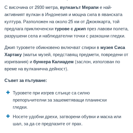
С височина от 2930 метра,
вулканът Мерапи
е най-
активният вулкан в Индонезия и мощна сила в яванската
култура. Разположен на около 25 км от Джокякарта, той
предлага приключенски
турове с джип
през лавови полета,
разрушени села и наблюдателни точки с разкошни гледки.
Джип туровете обикновено включват спирки в
музея Сиса
Хартаку
(малък музей, представящ предмети, повредени от
изригвания) и
бункера Калиадем
(заслон, използван по
време на вулканична дейност).
Съвет за пътуване:
Туровете при изгрев слънце са силно
препоръчителни за зашеметяващи планински
гледки.
Носете удобни дрехи, затворени обувки и маска или
шал, за да се предпазите от прах.