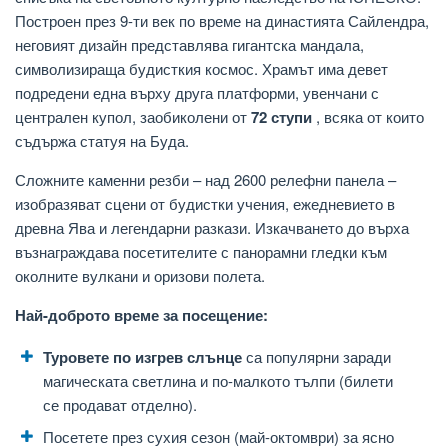
Построен през 9-ти век по време на династията Сайлендра,
неговият дизайн представлява гигантска мандала,
символизираща будисткия космос. Храмът има девет
подредени една върху друга платформи, увенчани с
централен купол, заобиколени от
72 ступи
, всяка от които
съдържа статуя на Буда.
Сложните каменни резби – над 2600 релефни панела –
изобразяват сцени от будистки учения, ежедневието в
древна Ява и легендарни разкази. Изкачването до върха
възнаграждава посетителите с панорамни гледки към
околните вулкани и оризови полета.
Най-доброто време за посещение:
Туровете по изгрев слънце
са популярни заради
магическата светлина и по-малкото тълпи (билети
се продават отделно).
Посетете през сухия сезон (май-октомври) за ясно