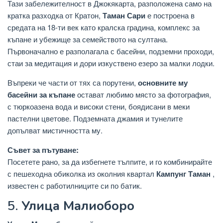
Тази забележителност в Джокякарта, разположена само на
кратка разходка от Кратон,
Таман Сари
е построена в
средата на 18-ти век като кралска градина, комплекс за
къпане и убежище за семейството на султана.
Първоначално е разполагала с басейни, подземни проходи,
стаи за медитация и дори изкуствено езеро за малки лодки.
Въпреки че части от тях са порутени,
основните му
басейни за къпане
остават любимо място за фотография,
с тюркоазена вода и високи стени, боядисани в меки
пастелни цветове. Подземната джамия и тунелите
допълват мистичността му.
Съвет за пътуване:
Посетете рано, за да избегнете тълпите, и го комбинирайте
с пешеходна обиколка из околния квартал
Кампунг Таман
,
известен с работилниците си по батик.
5.
Улица Малиоборо