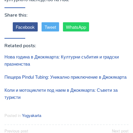
Share this:
Facebook
Tweet
WhatsApp
Related posts:
Нова година в Джокякарта: Културни събития и градски
празненства
Пещера Pindul Tubing: Уникално приключение в Джокякарта
Коли и мотоциклети под наем в Джокякарта: Съвети за
туристи
Posted in
Yogyakarta
Post
Previous post
Next post