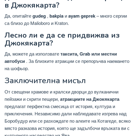
в Джокякарта?
Да, опитайте
gudeg
,
bakpia
и
ayam geprek
– много сергии
са близо до Malioboro и Kraton.
Лесно ли е да се придвижва из
Джокякарта?
Да, можете да използвате
таксита, Grab или местни
автобуси
. За близките атракции се препоръчва наемането
на шофьор.
Заключителна мисъл
От свещени храмове и кралски дворци до вулканични
пейзажи и скрити пещери,
атракциите на Джокякарта
предлагат перфектна смесица от история, култура и
приключения. Независимо дали наблюдавате изгрева над
Боробудур или се разхождате по алеите на Котагеде, всяко
място разказва история, която ще задълбочи връзката ви с
културното наследство на Ява.