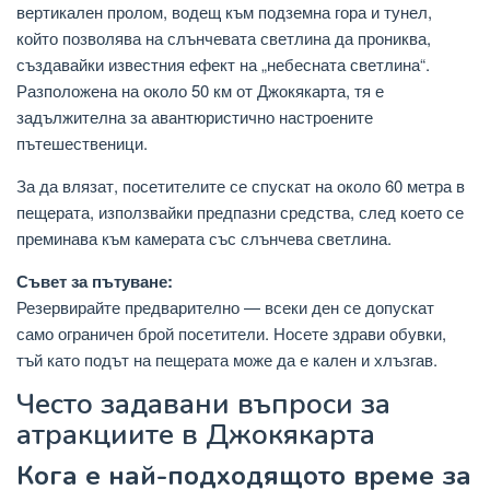
вертикален пролом, водещ към подземна гора и тунел,
който позволява на слънчевата светлина да прониква,
създавайки известния ефект на „небесната светлина“.
Разположена на около 50 км от Джокякарта, тя е
задължителна за авантюристично настроените
пътешественици.
За да влязат, посетителите се спускат на около 60 метра в
пещерата, използвайки предпазни средства, след което се
преминава към камерата със слънчева светлина.
Съвет за пътуване:
Резервирайте предварително — всеки ден се допускат
само ограничен брой посетители. Носете здрави обувки,
тъй като подът на пещерата може да е кален и хлъзгав.
Често задавани въпроси за
атракциите в Джокякарта
Кога е най-подходящото време за