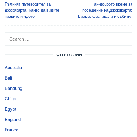
Пълният пътеводител за
Най-доброто време за
navigation
Джокякарта: Какво да видите,
посещение на Джокякарта:
правите и ядете
Време, фестивали и събития
Search
for:
категории
Australia
Bali
Bandung
China
Egypt
England
France