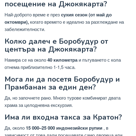
посещение на Джокякарта?
Най-доброто време е през
сухия сезон (от май до
октомври),
когато времето е идеално за разглеждане на
забележителности.
Колко далеч е Боробудур от
центъра на Джокякарта?
Намира се на около
40 километра
и пътуването с кола
отнема приблизително 1-1,5 часа.
Мога ли да посетя Боробудур и
Прамбанан за един ден?
Да, но започнете рано. Много турове комбинират двата
храма за целодневна екскурзия.
Има ли входна такса за Кратон?
Да, около
15 000–25 000 индонезийски рупии
, в
зависимост от това дали посещавате само двореца или