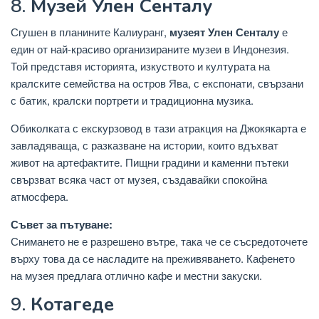
8.
Музей Улен Сенталу
Сгушен в планините Калиуранг,
музеят Улен Сенталу
е
един от най-красиво организираните музеи в Индонезия.
Той представя историята, изкуството и културата на
кралските семейства на остров Ява, с експонати, свързани
с батик, кралски портрети и традиционна музика.
Обиколката с екскурзовод в тази атракция на Джокякарта е
завладяваща, с разказване на истории, които вдъхват
живот на артефактите. Пищни градини и каменни пътеки
свързват всяка част от музея, създавайки спокойна
атмосфера.
Съвет за пътуване:
Снимането не е разрешено вътре, така че се съсредоточете
върху това да се насладите на преживяването. Кафенето
на музея предлага отлично кафе и местни закуски.
9.
Котагеде