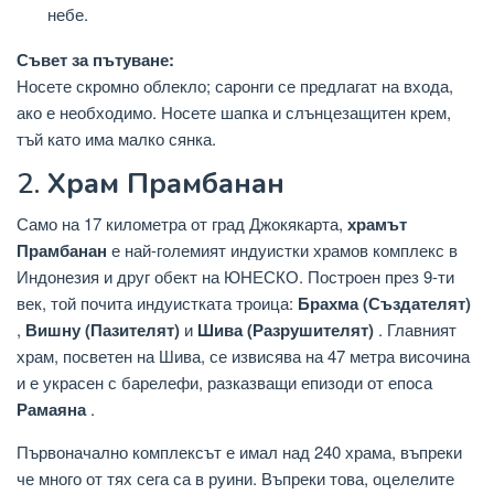
небе.
Съвет за пътуване:
Носете скромно облекло; саронги се предлагат на входа,
ако е необходимо. Носете шапка и слънцезащитен крем,
тъй като има малко сянка.
2.
Храм Прамбанан
Само на 17 километра от град Джокякарта,
храмът
Прамбанан
е най-големият индуистки храмов комплекс в
Индонезия и друг обект на ЮНЕСКО. Построен през 9-ти
век, той почита индуистката троица:
Брахма (Създателят)
,
Вишну (Пазителят)
и
Шива (Разрушителят)
. Главният
храм, посветен на Шива, се извисява на 47 метра височина
и е украсен с барелефи, разказващи епизоди от епоса
Рамаяна
.
Първоначално комплексът е имал над 240 храма, въпреки
че много от тях сега са в руини. Въпреки това, оцелелите