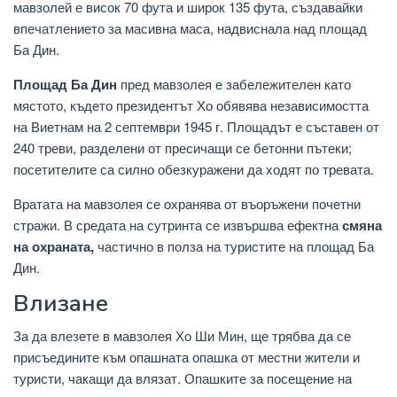
мавзолей е висок 70 фута и широк 135 фута, създавайки
впечатлението за масивна маса, надвиснала над площад
Ба Дин.
Площад Ба Дин
пред мавзолея е забележителен като
мястото, където президентът Хо обявява независимостта
на Виетнам на 2 септември 1945 г. Площадът е съставен от
240 треви, разделени от пресичащи се бетонни пътеки;
посетителите са силно обезкуражени да ходят по тревата.
Вратата на мавзолея се охранява от въоръжени почетни
стражи. В средата на сутринта се извършва ефектна
смяна
на охраната,
частично в полза на туристите на площад Ба
Дин.
Влизане
За да влезете в мавзолея Хо Ши Мин, ще трябва да се
присъедините към опашната опашка от местни жители и
туристи, чакащи да влязат. Опашките за посещение на