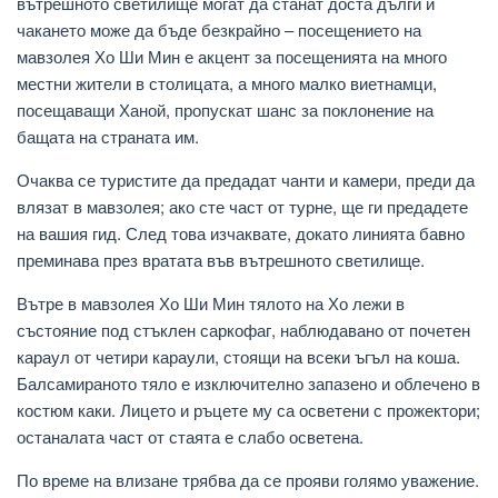
вътрешното светилище могат да станат доста дълги и
чакането може да бъде безкрайно – посещението на
мавзолея Хо Ши Мин е акцент за посещенията на много
местни жители в столицата, а много малко виетнамци,
посещаващи Ханой, пропускат шанс за поклонение на
бащата на страната им.
Очаква се туристите да предадат чанти и камери, преди да
влязат в мавзолея; ако сте част от турне, ще ги предадете
на вашия гид. След това изчаквате, докато линията бавно
преминава през вратата във вътрешното светилище.
Вътре в мавзолея Хо Ши Мин тялото на Хо лежи в
състояние под стъклен саркофаг, наблюдавано от почетен
караул от четири караули, стоящи на всеки ъгъл на коша.
Балсамираното тяло е изключително запазено и облечено в
костюм каки. Лицето и ръцете му са осветени с прожектори;
останалата част от стаята е слабо осветена.
По време на влизане трябва да се прояви голямо уважение.