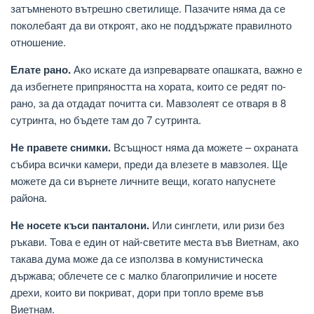
затъмненото вътрешно светилище. Пазачите няма да се
поколебаят да ви откроят, ако не поддържате правилното
отношение.
Елате рано.
Ако искате да изпреварвате опашката, важно е
да избегнете припряността на хората, които се редят по-
рано, за да отдадат почитта си. Мавзолеят се отваря в 8
сутринта, но бъдете там до 7 сутринта.
Не правете снимки.
Всъщност няма да можете – охраната
събира всички камери, преди да влезете в мавзолея. Ще
можете да си върнете личните вещи, когато напуснете
района.
Не носете къси панталони.
Или синглети, или ризи без
ръкави. Това е един от най-светите места във Виетнам, ако
такава дума може да се използва в комунистическа
държава; облечете се с малко благоприличие и носете
дрехи, които ви покриват, дори при топло време във
Виетнам.