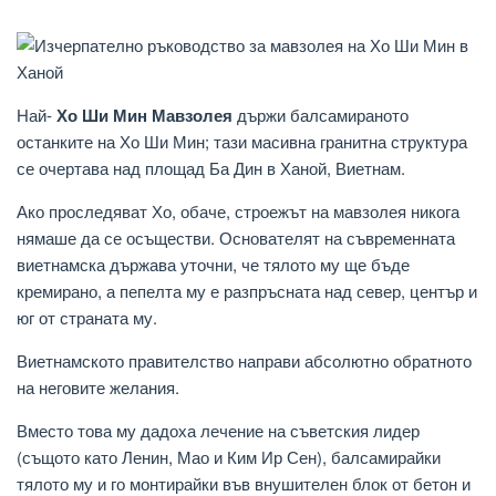
Най-
Хо Ши Мин Мавзолея
държи балсамираното
останките на Хо Ши Мин; тази масивна гранитна структура
се очертава над площад Ба Дин в Ханой, Виетнам.
Ако проследяват Хо, обаче, строежът на мавзолея никога
нямаше да се осъществи. Основателят на съвременната
виетнамска държава уточни, че тялото му ще бъде
кремирано, а пепелта му е разпръсната над север, център и
юг от страната му.
Виетнамското правителство направи абсолютно обратното
на неговите желания.
Вместо това му дадоха лечение на съветския лидер
(същото като Ленин, Мао и Ким Ир Сен), балсамирайки
тялото му и го монтирайки във внушителен блок от бетон и