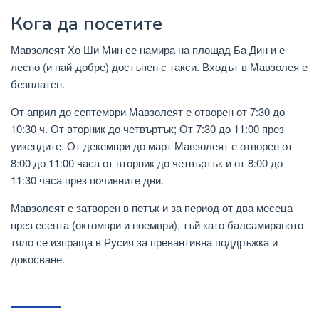
Кога да посетите
Мавзолеят Хо Ши Мин се намира на площад Ба Дин и е
лесно (и най-добре) достъпен с такси. Входът в Мавзолея е
безплатен.
От април до септември Мавзолеят е отворен от 7:30 до
10:30 ч. От вторник до четвъртък; От 7:30 до 11:00 през
уикендите. От декември до март Мавзолеят е отворен от
8:00 до 11:00 часа от вторник до четвъртък и от 8:00 до
11:30 часа през почивните дни.
Мавзолеят е затворен в петък и за период от два месеца
през есента (октомври и ноември), тъй като балсамираното
тяло се изпраща в Русия за превантивна поддръжка и
докосване.