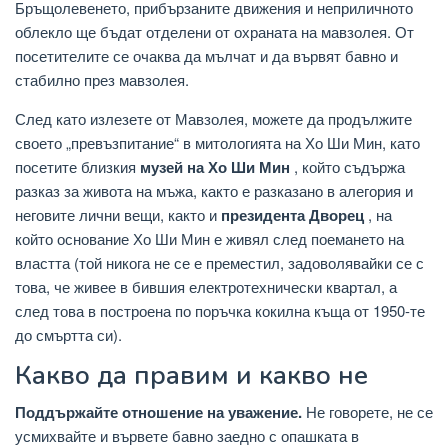
Бръщолевенето, прибързаните движения и неприличното
облекло ще бъдат отделени от охраната на мавзолея. От
посетителите се очаква да мълчат и да вървят бавно и
стабилно през мавзолея.
След като излезете от Мавзолея, можете да продължите
своето „превъзпитание“ в митологията на Хо Ши Мин, като
посетите близкия
музей на Хо Ши Мин
, който съдържа
разказ за живота на мъжа, както е разказано в алегория и
неговите лични вещи, както и
президента Дворец
, на
който основание Хо Ши Мин е живял след поемането на
властта (той никога не се е преместил, задоволявайки се с
това, че живее в бившия електротехнически квартал, а
след това в построена по поръчка кокилна къща от 1950-те
до смъртта си).
Какво да правим и какво не
Поддържайте отношение на уважение.
Не говорете, не се
усмихвайте и вървете бавно заедно с опашката в