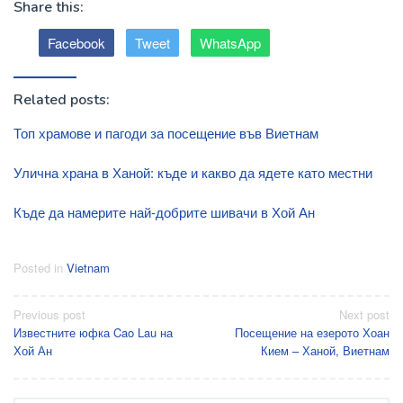
Share this:
Facebook
Tweet
WhatsApp
Related posts:
Топ храмове и пагоди за посещение във Виетнам
Улична храна в Ханой: къде и какво да ядете като местни
Къде да намерите най-добрите шивачи в Хой Ан
Posted in
Vietnam
Post
Previous post
Next post
Известните юфка Cao Lau на
Посещение на езерото Хоан
navigation
Хой Ан
Кием – Ханой, Виетнам