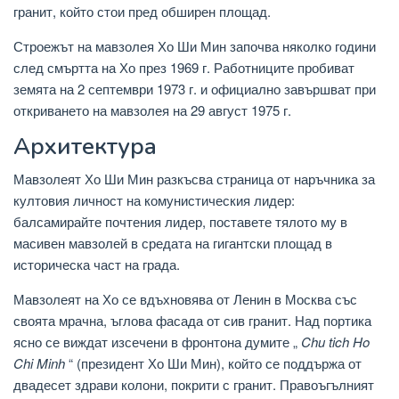
гранит, който стои пред обширен площад.
Строежът на мавзолея Хо Ши Мин започва няколко години
след смъртта на Хо през 1969 г. Работниците пробиват
земята на 2 септември 1973 г. и официално завършват при
откриването на мавзолея на 29 август 1975 г.
Архитектура
Мавзолеят Хо Ши Мин разкъсва страница от наръчника за
култовия личност на комунистическия лидер:
балсамирайте почтения лидер, поставете тялото му в
масивен мавзолей в средата на гигантски площад в
историческа част на града.
Мавзолеят на Хо се вдъхновява от Ленин в Москва със
своята мрачна, ъглова фасада от сив гранит. Над портика
ясно се виждат изсечени в фронтона думите „
Chu tich Ho
Chi Minh
“ (президент Хо Ши Мин), който се поддържа от
двадесет здрави колони, покрити с гранит. Правоъгълният