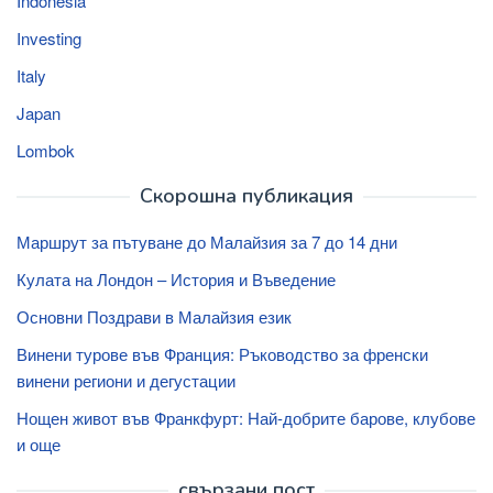
Indonesia
Investing
Italy
Japan
Lombok
Скорошна публикация
Маршрут за пътуване до Малайзия за 7 до 14 дни
Кулата на Лондон – История и Въведение
Основни Поздрави в Малайзия език
Винени турове във Франция: Ръководство за френски
винени региони и дегустации
Нощен живот във Франкфурт: Най-добрите барове, клубове
и още
свързани пост