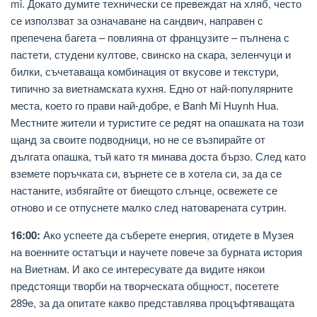
mi. Докато думите технически се превеждат на хляб, често
се използват за означаване на сандвич, направен с
препечена багета – повлияна от французите – пълнена с
пастети, студени култове, свинско на скара, зеленчуци и
билки, съчетаваща комбинация от вкусове и текстури,
типично за виетнамската кухня. Едно от най-популярните
места, което го прави най-добре, е Banh Mi Huynh Hua.
Местните жители и туристите се редят на опашката на този
щанд за своите подводници, но не се възпирайте от
дългата опашка, тъй като тя минава доста бързо. След като
вземете поръчката си, върнете се в хотела си, за да се
настаните, избягайте от биещото слънце, освежете се
отново и се отпуснете малко след натоварената сутрин.
16:00:
Ако успеете да съберете енергия, отидете в Музея
на военните остатъци и научете повече за бурната история
на Виетнам. И ако се интересувате да видите някои
предстоящи творби на творческата общност, посетете
289e, за да опитате какво представлява процъфтяващата