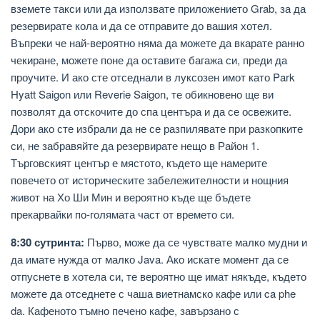
вземете такси или да използвате приложението Grab, за да
резервирате кола и да се отправите до вашия хотел.
Въпреки че най-вероятно няма да можете да вкарате ранно
чекиране, можете поне да оставите багажа си, преди да
проучите. И ако сте отседнали в луксозен имот като Park
Hyatt Saigon или Reverie Saigon, те обикновено ще ви
позволят да отскочите до спа центъра и да се освежите.
Дори ако сте избрали да не се разпилявате при разкопките
си, не забравяйте да резервирате нещо в Район 1.
Търговският център е мястото, където ще намерите
повечето от историческите забележителности и нощния
живот на Хо Ши Мин и вероятно къде ще бъдете
прекарвайки по-голямата част от времето си.
8:30 сутринта:
Първо, може да се чувствате малко мудни и
да имате нужда от малко Java. Ако искате момент да се
отпуснете в хотела си, те вероятно ще имат някъде, където
можете да отседнете с чаша виетнамско кафе или ca phe
da. Кафеното тъмно печено кафе, завързано с