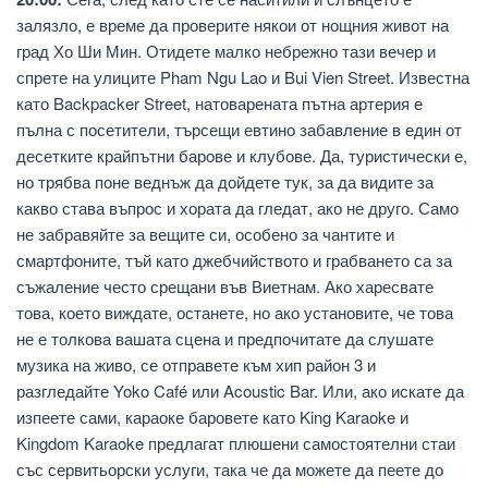
залязло, е време да проверите някои от нощния живот на
град Хо Ши Мин. Отидете малко небрежно тази вечер и
спрете на улиците Pham Ngu Lao и Bui Vien Street. Известна
като Backpacker Street, натоварената пътна артерия е
пълна с посетители, търсещи евтино забавление в един от
десетките крайпътни барове и клубове. Да, туристически е,
но трябва поне веднъж да дойдете тук, за да видите за
какво става въпрос и хората да гледат, ако не друго. Само
не забравяйте за вещите си, особено за чантите и
смартфоните, тъй като джебчийството и грабването са за
съжаление често срещани във Виетнам. Ако харесвате
това, което виждате, останете, но ако установите, че това
не е толкова вашата сцена и предпочитате да слушате
музика на живо, се отправете към хип район 3 и
разгледайте Yoko Café или Acoustic Bar. Или, ако искате да
изпеете сами, караоке баровете като King Karaoke и
Kingdom Karaoke предлагат плюшени самостоятелни стаи
със сервитьорски услуги, така че да можете да пеете до