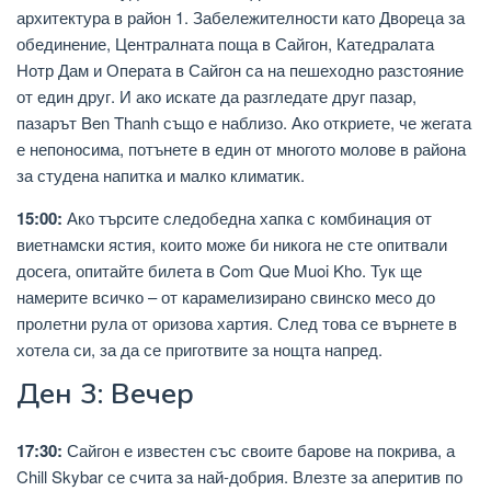
архитектура в район 1. Забележителности като Двореца за
обединение, Централната поща в Сайгон, Катедралата
Нотр Дам и Операта в Сайгон са на пешеходно разстояние
от един друг. И ако искате да разгледате друг пазар,
пазарът Ben Thanh също е наблизо. Ако откриете, че жегата
е непоносима, потънете в един от многото молове в района
за студена напитка и малко климатик.
15:00:
Ако търсите следобедна хапка с комбинация от
виетнамски ястия, които може би никога не сте опитвали
досега, опитайте билета в Com Que Muoi Kho. Тук ще
намерите всичко – от карамелизирано свинско месо до
пролетни рула от оризова хартия. След това се върнете в
хотела си, за да се приготвите за нощта напред.
Ден 3: Вечер
17:30:
Сайгон е известен със своите барове на покрива, а
Chill Skybar се счита за най-добрия. Влезте за аперитив по