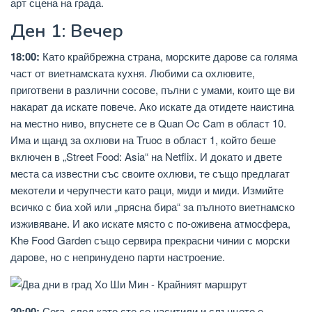
арт сцена на града.
Ден 1: Вечер
18:00:
Като крайбрежна страна, морските дарове са голяма
част от виетнамската кухня. Любими са охлювите,
приготвени в различни сосове, пълни с умами, които ще ви
накарат да искате повече. Ако искате да отидете наистина
на местно ниво, впуснете се в Quan Oc Cam в област 10.
Има и щанд за охлюви на Truoc в област 1, който беше
включен в „Street Food: Asia“ на Netflix. И докато и двете
места са известни със своите охлюви, те също предлагат
мекотели и черупчести като раци, миди и миди. Измийте
всичко с биа хой или „прясна бира“ за пълното виетнамско
изживяване. И ако искате място с по-оживена атмосфера,
Khe Food Garden също сервира прекрасни чинии с морски
дарове, но с непринудено парти настроение.
20:00:
Сега, след като сте се наситили и слънцето е