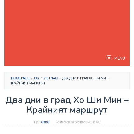
MENU
HOMEPAGE
/
BG
/
VIETNAM
/
ДВА ДНИ В ГРАД ХО ШИ МИН -
КРАЙНИЯТ МАРШРУТ
Два дни в град Хо Ши Мин –
Крайният маршрут
By
Faishal
Posted on
September 23, 2020