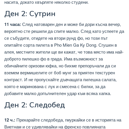
насита, докато хвърляте няколко студени.
Ден 2: Сутрин
11 часа:
След натоварен ден и може би дори късна вечер,
вероятно сте решили да спите малко. След като успеете да
се събудите, отидете на втори рунд фо, но този път
опитайте сорта пилета в Pho Mien Ga Ky Dong. Сгушен в
алея, местните жители ще ви кажат, че това място има най-
доброто пилешко фо в града. Има възможност за
обичайните оризови юфка, но бихме препоръчали да си
вземем вермишелите от боб мунг за приятен текстурен
контраст. И не пропускайте дъвчащата пилешка салата,
която е маринована с лук и смесена с билки, за да
добавите малко допълнителен удар към всяка хапка.
Ден 2: Следобед
12 ч.:
Прекарайте следобеда, гмуркайки се в историята на
Виетнам и се удивлявайки на френско повлияната