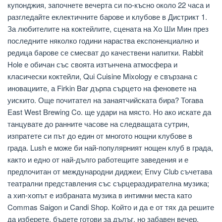
купонджия, започнете вечерта си по-късно около 22 часа и
разгледайте еклектичните барове и клубове в Дистрикт 1.
За любителите на коктейлите, сцената на Хо Ши Мин през
последните няколко години нараства експоненциално и
редица барове се смесват до качествени напитки. Rabbit
Hole е обичан със своята изтънчена атмосфера и
класически коктейли, Qui Cuisine Mixology е свързана с
иновациите, а Firkin Bar дърпа сърцето на феновете на
уискито. Още почитател на занаятчийската бира? Тогава
East West Brewing Co. ще удари на място. Но ако искате да
танцувате до ранните часове на следващата сутрин,
изпратете си път до един от многото нощни клубове в
града. Lush е може би най-популярният нощен клуб в града,
както и едно от най-дълго работещите заведения и е
предпочитан от международни диджеи; Envy Club съчетава
театрални представления със сърцераздирателна музика;
а хип-хопът е избраната музика в интимни места като
Commas Saigon и Candi Shop. Който и да е от тях да решите
да изберете, бъдете готови за дълъг, но забавен вечер.