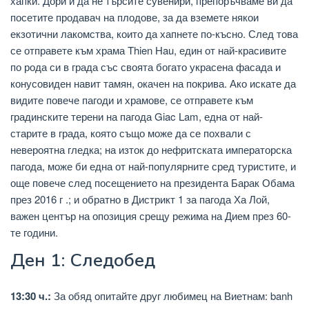
хапки. Дори и да не търсите сувенири, препоръчваме ви да
посетите продавач на плодове, за да вземете някои
екзотични лакомства, които да хапнете по-късно. След това
се отправете към храма Thien Hau, един от най-красивите
по рода си в града със своята богато украсена фасада и
конусовиден навит тамян, окачен на покрива. Ако искате да
видите повече пагоди и храмове, се отправете към
градинските терени на пагода Giac Lam, една от най-
старите в града, която също може да се похвали с
невероятна гледка; на изток до нефритската императорска
пагода, може би една от най-популярните сред туристите, и
още повече след посещението на президента Барак Обама
през 2016 г .; и обратно в Дистрикт 1 за пагода Ха Лой,
важен център на опозиция срещу режима на Дием през 60-
те години.
Ден 1: Следобед
13:30 ч.:
За обяд опитайте друг любимец на Виетнам: banh