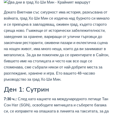
Докато Виетнам със сигурност има история, разкъсвана от
войната, град Хо Ши Мин се издигна над бурното си минало
и се превърна в завладяващ, оживен град, където старото
среща ново. Гъмжещи от исторически забележителности,
заведения за хранене, вариращи от улични търговци до
закопчани ресторанти, оживени пазари и еклектична сцена
на нощен живот, има много неща, които да ви занимават в
мегаполиса. За да ви помогнем да се ориентирате в Сайгон,
бившето име на столицата и често как все още се
споменава, сме събрали някои от най-добрите места за
разглеждане, хранене и игра. Ето вашето 48-часово
ръководство за град Хо Ши Мин.
Ден 1: Сутрин
7:30 ч.:
След като кацнете на международното летище Тан
Сон Нат (SGN), освободите митницата и съберете багажа
си, се изправете на опашката в линията на такситата, за да