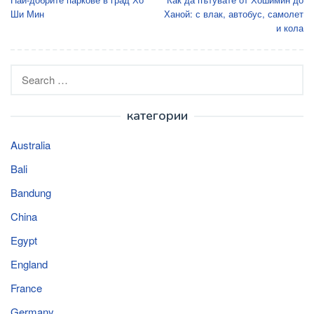
navigation
Ши Мин
Ханой: с влак, автобус, самолет
и кола
Search
for:
категории
Australia
Bali
Bandung
China
Egypt
England
France
Germany