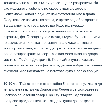
кондензирано мляко, със сигурност ще ви разтрепери. Но
ако модерното кафене е по-скоро вашата скорост,
Септември Сайгон е един от най-фотогеничните в града.
След като си вземете кофеина, е време за добро хранене.
За да започнете това, което ще бъде вълнуващо
приключение с храна, изберете националното ястие в
страната, фо. Гореща супа с юфка, където бульонът – или
говеждо, или пилешко – се задушава с часове, това е
комфортна храна, която се яде през всички часове на деня.
За по-разпространения сорт говеждо месо няма по-добро
място от Фо Ле в Дистрикт 5. Поръчайте купа с каквито
топинги искате, като кюфтета и редки или добре приготвени
пържоли, и се насладете на богатата супа с всяка порция.
10:30 ч .:
Тъй като вече сте в район 5, слезте по улицата до
китайския квартал на Сайгон или Холон и се разходете из
наскоро обновения пазар Binh Tay, където над хиляда
щандове продават всичко – от дрънкулки до прекрасни