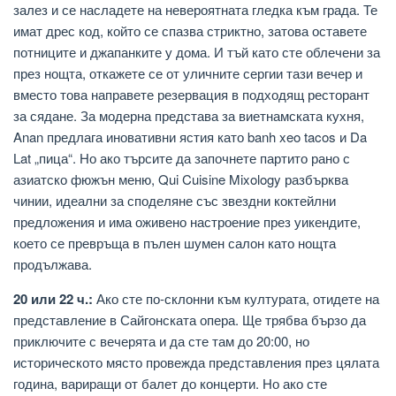
залез и се насладете на невероятната гледка към града. Те
имат дрес код, който се спазва стриктно, затова оставете
потниците и джапанките у дома. И тъй като сте облечени за
през нощта, откажете се от уличните сергии тази вечер и
вместо това направете резервация в подходящ ресторант
за сядане. За модерна представа за виетнамската кухня,
Anan предлага иновативни ястия като banh xeo tacos и Da
Lat „пица“. Но ако търсите да започнете партито рано с
азиатско фюжън меню, Qui Cuisine Mixology разбърква
чинии, идеални за споделяне със звездни коктейлни
предложения и има оживено настроение през уикендите,
което се превръща в пълен шумен салон като нощта
продължава.
20 или 22 ч.:
Ако сте по-склонни към културата, отидете на
представление в Сайгонската опера. Ще трябва бързо да
приключите с вечерята и да сте там до 20:00, но
историческото място провежда представления през цялата
година, вариращи от балет до концерти. Но ако сте