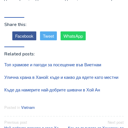
Share this:
Facebook
Tweet
WhatsApp
Related posts:
Топ храмове и пагоди за посещение във Виетнам
Улична храна в Ханой: къде и какво да ядете като местни
Къде да намерите най-добрите шивачи в Хой Ан
Posted in
Vietnam
Post
Previous post
Next post
Най-добрите паркове в град Хо
Как да пътувате от Хошимин до