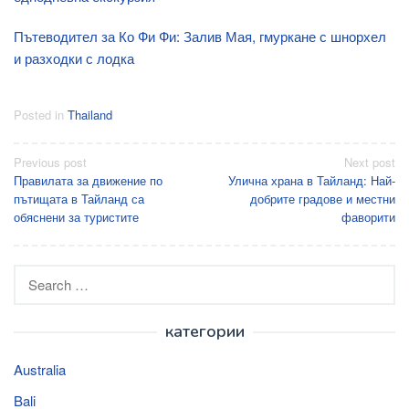
Пътеводител за Ко Фи Фи: Залив Мая, гмуркане с шнорхел
и разходки с лодка
Posted in
Thailand
Post
Previous post
Next post
Правилата за движение по
Улична храна в Тайланд: Най-
navigation
пътищата в Тайланд са
добрите градове и местни
обяснени за туристите
фаворити
Search
for:
категории
Australia
Bali