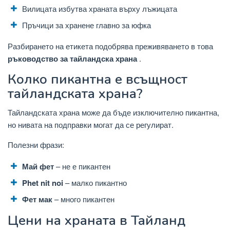
Вилицата избутва храната върху лъжицата
Пръчици за хранене главно за юфка
Разбирането на етикета подобрява преживяването в това
ръководство за тайландска храна
.
Колко пикантна е всъщност
тайландската храна?
Тайландската храна може да бъде изключително пикантна,
но нивата на подправки могат да се регулират.
Полезни фрази:
Май фет
– не е пикантен
Phet nit noi
– малко пикантно
Фет мак
– много пикантен
Цени на храната в Тайланд