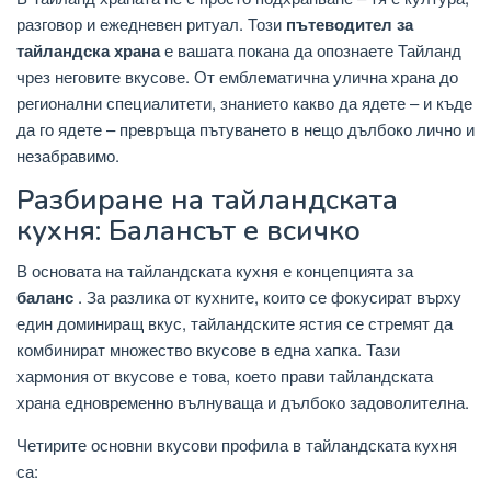
разговор и ежедневен ритуал. Този
пътеводител за
тайландска храна
е вашата покана да опознаете Тайланд
чрез неговите вкусове. От емблематична улична храна до
регионални специалитети, знанието какво да ядете – и къде
да го ядете – превръща пътуването в нещо дълбоко лично и
незабравимо.
Разбиране на тайландската
кухня: Балансът е всичко
В основата на тайландската кухня е концепцията за
баланс
. За разлика от кухните, които се фокусират върху
един доминиращ вкус, тайландските ястия се стремят да
комбинират множество вкусове в една хапка. Тази
хармония от вкусове е това, което прави тайландската
храна едновременно вълнуваща и дълбоко задоволителна.
Четирите основни вкусови профила в тайландската кухня
са: