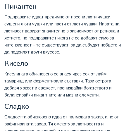
Пикантен
Подправките идват предимно от пресни люти чушки,
сушени люти чушки или пасти от люти чушки. Нивата на
лютивост варират значително в зависимост от региона и
ястието, но подправките никога не се добавят само за
интензивност – те съществуват, за да събудят небцето и
да подсилят други вкусове.
Кисело
Киселината обикновено се внася чрез сок от лайм,
тамаринд или ферментирали съставки. Тази острота
добавя яркост и свежест, пронизвайки богатството и
балансирайки пикантните или мазни елементи.
Сладко
Сладостта обикновено идва от палмовата захар, а не от
рафинираната захар. Тя омекотява лютивостта и
киселинността, създавайки по-скоро закръглен вкус,