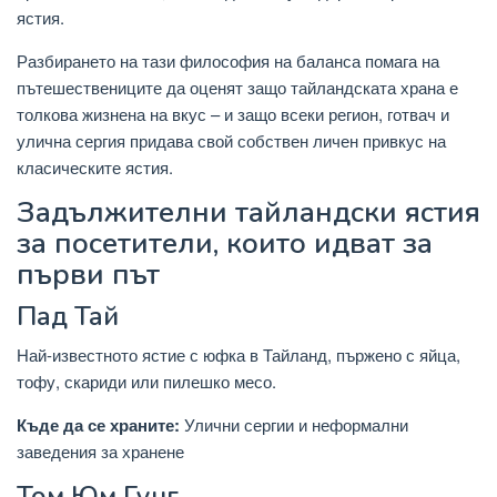
ястия.
Разбирането на тази философия на баланса помага на
пътешествениците да оценят защо тайландската храна е
толкова жизнена на вкус – и защо всеки регион, готвач и
улична сергия придава свой собствен личен привкус на
класическите ястия.
Задължителни тайландски ястия
за посетители, които идват за
първи път
Пад Тай
Най-известното ястие с юфка в Тайланд, пържено с яйца,
тофу, скариди или пилешко месо.
Къде да се храните:
Улични сергии и неформални
заведения за хранене
Том Юм Гунг