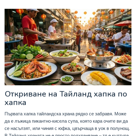
Откриване на Тайланд хапка по
хапка
Първата хапка тайландска храна рядко се забравя. Може
да е лъжица пикантно-кисела супа, която кара очите ви да
се насълзят, или чиния с юфка, цвърчаща в уок в полунощ.
В Тайланд храната не е просто подхранване – тя е култура,