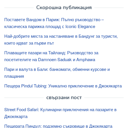
Скорошна публикация
Поставете Вандом в Париж: Пълно ръководство –
класическа парижка площад с Iconic Elegance
Най-добрите места за настаняване в Бандунг за туристи,
които идват за първи път
Плаващите пазари на Тайланд: Ръководство за
посетителите на Damnoen Saduak и Amphawa
Пари и валута в Бали: банкомати, обменни курсове и
плащания
Пещера Pindul Tubing: Уникално приключение в Джокякарта
свързани пост
Street Food Safari: Кулинарни приключения на пазарите в
Джокякарта
Пещерата Пиндул: подземно съкровище в Джокякарта