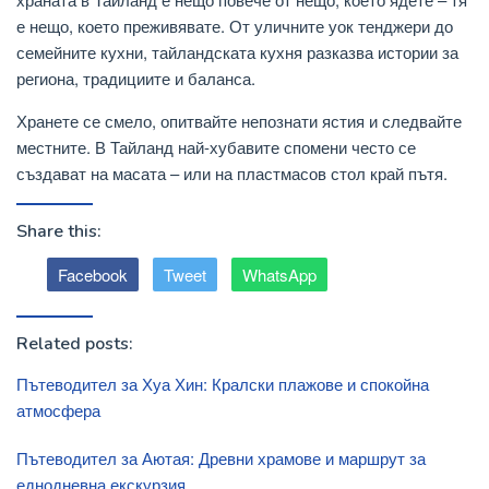
е нещо, което преживявате. От уличните уок тенджери до
семейните кухни, тайландската кухня разказва истории за
региона, традициите и баланса.
Хранете се смело, опитвайте непознати ястия и следвайте
местните. В Тайланд най-хубавите спомени често се
създават на масата – или на пластмасов стол край пътя.
Share this:
Facebook
Tweet
WhatsApp
Related posts:
Пътеводител за Хуа Хин: Кралски плажове и спокойна
атмосфера
Пътеводител за Аютая: Древни храмове и маршрут за
еднодневна екскурзия