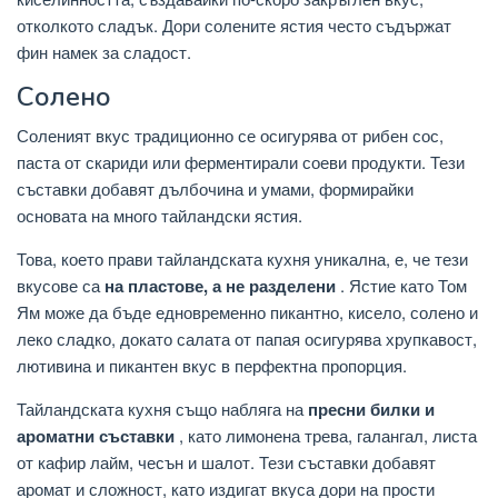
отколкото сладък. Дори солените ястия често съдържат
фин намек за сладост.
Солено
Соленият вкус традиционно се осигурява от рибен сос,
паста от скариди или ферментирали соеви продукти. Тези
съставки добавят дълбочина и умами, формирайки
основата на много тайландски ястия.
Това, което прави тайландската кухня уникална, е, че тези
вкусове са
на пластове, а не разделени
. Ястие като Том
Ям може да бъде едновременно пикантно, кисело, солено и
леко сладко, докато салата от папая осигурява хрупкавост,
лютивина и пикантен вкус в перфектна пропорция.
Тайландската кухня също набляга на
пресни билки и
ароматни съставки
, като лимонена трева, галангал, листа
от кафир лайм, чесън и шалот. Тези съставки добавят
аромат и сложност, като издигат вкуса дори на прости