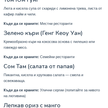
Люта и кисела супа от скариди с лимонена трева, листа от
кафир лайм и чили.
Къде да се храните:
Местни ресторанти
Зелено къри (Генг Кеоу Уан)
Кремообразно къри на кокосова основа с пилешко или
говеждо месо.
Къде да се храните:
Семейни ресторанти
Сом Там (салата от папая)
Пикантна, кисела и хрупкава салата — смела и
освежаваща.
Къде да се храните:
Улични сергии (попитайте за нивото
на лютивина)
Лепкав ориз с манго