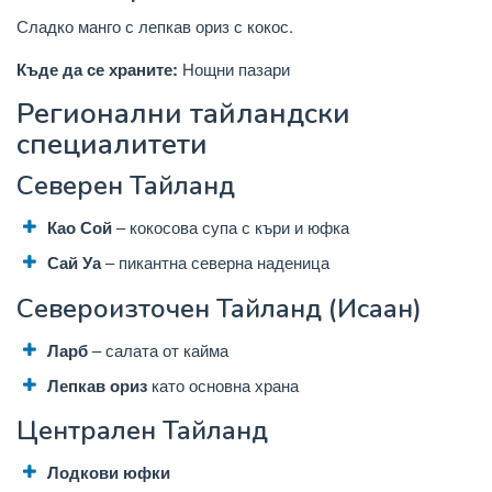
Сладко манго с лепкав ориз с кокос.
Къде да се храните:
Нощни пазари
Регионални тайландски
специалитети
Северен Тайланд
Као Сой
– кокосова супа с къри и юфка
Сай Уа
– пикантна северна наденица
Североизточен Тайланд (Исаан)
Ларб
– салата от кайма
Лепкав ориз
като основна храна
Централен Тайланд
Лодкови юфки