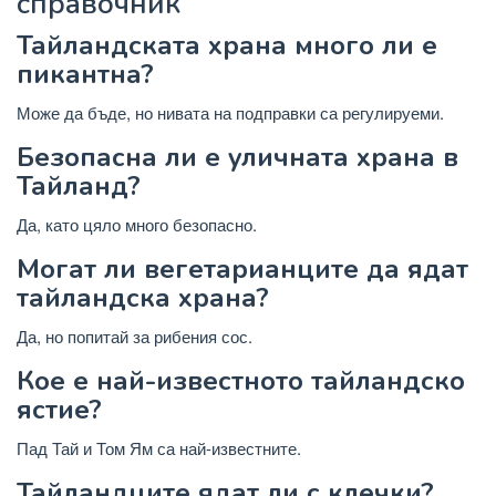
справочник
Тайландската храна много ли е
пикантна?
Може да бъде, но нивата на подправки са регулируеми.
Безопасна ли е уличната храна в
Тайланд?
Да, като цяло много безопасно.
Могат ли вегетарианците да ядат
тайландска храна?
Да, но попитай за рибения сос.
Кое е най-известното тайландско
ястие?
Пад Тай и Том Ям са най-известните.
Тайландците ядат ли с клечки?