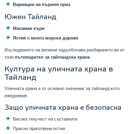
Вариации на пържен ориз
Южен Тайланд
Масаман къри
Ястия с много морски дарове
Изследването на региони задълбочава разбирането ви от
този
пътеводител за тайландска храна
.
Култура на уличната храна в
Тайланд
Уличната храна е от основно значение за тайландското
ежедневие.
Защо уличната храна е безопасна
Висока текучест на съставките
Прясно приготвени ястия