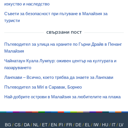
изкуство и наследство
Съвети за безопасност при пътуване в Малайзия за
туристи
свързани пост
Пътеводител за улица на храните по Гърни Драйв в Пенанг
Малайзия
Чайнатаун ​​Куала Лумпур: оживен център на културата и
пазаруването
Лангкави – Всичко, което трябва да знаете за Лангкави
Пътеводител за Miri в Саравак, Борнео
Най-добрите острови в Малайзия за любителите на плажа
BG
/
CS
/
DA
/
NL
/
ET
/
EN
/
FI
/
FR
/
DE
/
EL
/
IW
/
HU
/
IT
/
LV