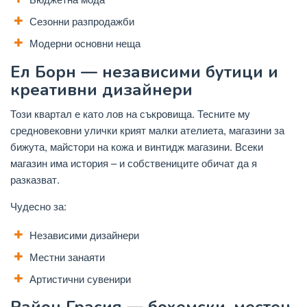
Сезонни разпродажби
Модерни основни неща
Ел Борн — независими бутици и
креативни дизайнери
Този квартал е като лов на съкровища. Тесните му
средновековни улички крият малки ателиета, магазини за
бижута, майстори на кожа и винтидж магазини. Всеки
магазин има история – и собствениците обичат да я
разказват.
Чудесно за:
Независими дизайнери
Местни занаяти
Артистични сувенири