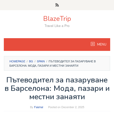
Skip
to
content
BlazeTrip
Travel Like a Pro
MENU
HOMEPAGE
/
BG
/
SPAIN
/
ПЪТЕВОДИТЕЛ ЗА ПАЗАРУВАНЕ В
БАРСЕЛОНА: МОДА, ПАЗАРИ И МЕСТНИ ЗАНАЯТИ
Пътеводител за пазаруване
в Барселона: Мода, пазари и
местни занаяти
By
Faishal
Posted on
December 2, 2025