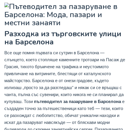
Разходка из търговските улици
на Барселона
Все още помня първата си сутрин в Барселона —
слънцето, което стопляше каменните тротоари на Пасаж де
Грасия, тихото бръмчене на трафика и неустоимото
привличане на витрините, блестящи от каталунското
майсторство. Барселона е от онези градове, където
излизаш „просто за да разгледаш“ и някак си се връщаш с
чанта, пълна със сувенири, които никога не си планирал да
купуваш. Този
пътеводител за пазаруване в Барселона
е
създаден точно за пътешественици като теб — тези, които
се разхождат с любопитство, обичат уникални находки и
искат да пазаруват навсякъде — от бляскави модни
булеварди до скромни занаятчийски сергии. Пазаруването