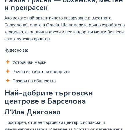
Район Грасия — бохемски, местен
и прекрасен
Ако искате най-автентичното пазаруване в „местната
Барселона“, елате в Gràcia. Ще намерите ръчно изработена
керамика, екологични дрехи и нестандартни малки бизнеси
с каталунски характер.
Чудесно за:
Устойчиви марки
Ръчно изработени подаръци
Пазари на общността
Най-добрите търговски
центрове в Барселона
Л’Ила Диагонал
Просторен, стилен търговски център с испански и
международни марки. Идеален за бягство от летните жеги