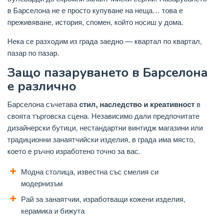
в Барселона не е просто купуване на неща… това е
преживяване, история, спомен, който носиш у дома.
Нека се разходим из града заедно — квартал по квартал,
пазар по пазар.
Защо пазаруването в Барселона
е различно
Барселона съчетава
стил, наследство и креативност
в
своята търговска сцена. Независимо дали предпочитате
дизайнерски бутици, нестандартни винтидж магазини или
традиционни занаятчийски изделия, в града има място,
което е ръчно изработено точно за вас.
Модна столица, известна със смелия си
модернизъм
Рай за занаятчии, изработващи кожени изделия,
керамика и бижута