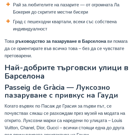
Рай за любителите на пазарите — от огромната Ла
Бокерия до скритите местни бисери
Град с пешеходни квартали, всеки със собствена
индивидуалност
Това
ръководство за пазаруване в Барселона
ви помага
да се ориентирате във всичко това – без да се чувствате
претоварени.
Най-добрите търговски улици в
Барселона
Passeig de Gràcia — Луксозно
пазаруване с привкус на Гауди
Когато вървях по Пасаж де Грасия за първи път, се
почувствах сякаш се разхождам през музей на модата на
открито. Луксозни марки са наредени по улицата – Louis
Vuitton, Chanel, Dior, Gucci – всички стоящи една до друга
под причудливата архитектура на Гауди.