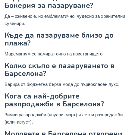
Бокерия за пазаруване?
Да – оживено е, но емблематично, чудесно за хранителни
сувенири.
Къде да пазаруваме близо до
плажа?
Маремагнум се намира точно на пристанището.
Колко скъпо е пазаруването в
Барселона?
Варира от бюджетна бърза мода до първокласен лукс.
Кога са най-добрите
разпродажби в Барселона?
Зимни разпродажби (януари–март) и летни разпродажби
(юли–август).
Моловете в Барселона отворени