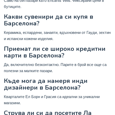
Само на битпазари като Encants Vells. Фиксирани цени в
бутиците.
Какви сувенири да си купя в
Барселона?
Керамика, еспардени, занаяти, вдъхновени от Гауди, зехтин
и испански кожени изделия.
Приемат ли се широко кредитни
карти в Барселона?
Да, включително безконтактно. Парите в брой все още са
полезни за малките пазари.
Къде мога да намеря инди
дизайнери в Барселона?
Кварталите Ел Борн и Грасия са идеални за уникални
магазини.
Струва ли си да посетите Ла