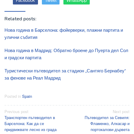
Related posts:
Нова година в Барселона: фойерверки, плажни партита и
улични събития
Нова година в Мадрид: Обратно броене до Пуерта дел Сол
и градски партита
Туристически пътеводител за стадион „Сантяго Бернабеу“
за фенове на Реал Мадрид
Posted in
Spain
Post
Previous post
Next post
Транспортен пътеводител в
Пътеводител за Севиля:
navigation
Барселона: Как да се
Фламенко, Алкасар и
придвижвате лесно из града
портокалови дървета