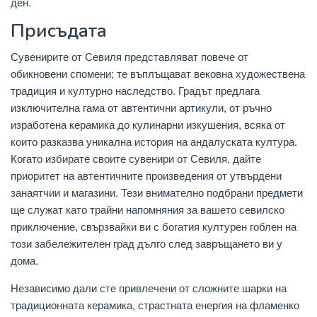
ден.
Присъдата
Сувенирите от Севиля представляват повече от
обикновени спомени; те въплъщават вековна художествена
традиция и културно наследство. Градът предлага
изключителна гама от автентични артикули, от ръчно
изработена керамика до кулинарни изкушения, всяка от
които разказва уникална история на андалуската култура.
Когато избирате своите сувенири от Севиля, дайте
приоритет на автентичните произведения от утвърдени
занаятчии и магазини. Тези внимателно подбрани предмети
ще служат като трайни напомняния за вашето севилско
приключение, свързвайки ви с богатия културен гоблен на
този забележителен град дълго след завръщането ви у
дома.
Независимо дали сте привлечени от сложните шарки на
традиционната керамика, страстната енергия на фламенко