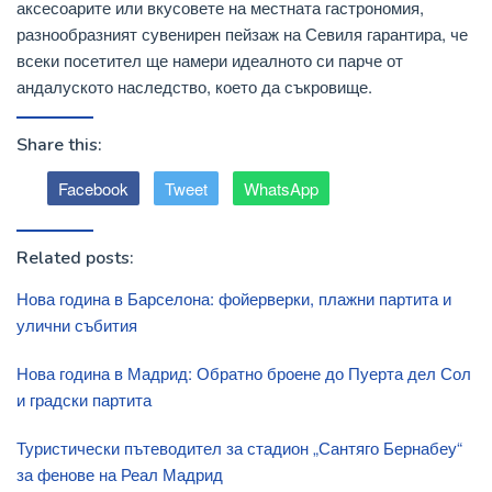
аксесоарите или вкусовете на местната гастрономия,
разнообразният сувенирен пейзаж на Севиля гарантира, че
всеки посетител ще намери идеалното си парче от
андалуското наследство, което да съкровище.
Share this:
Facebook
Tweet
WhatsApp
Related posts:
Нова година в Барселона: фойерверки, плажни партита и
улични събития
Нова година в Мадрид: Обратно броене до Пуерта дел Сол
и градски партита
Туристически пътеводител за стадион „Сантяго Бернабеу“
за фенове на Реал Мадрид