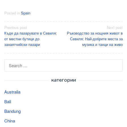
Posted in
Spain
Post
Previous post
Next post
Къде да пазарувате в Севиля:
Ръководство за нощния живот в
navigation
от местни бутици до
Севиля: Най-добрите места за
занаятчийски пазари
музика и танци на живо
Search
for:
категории
Australia
Bali
Bandung
China