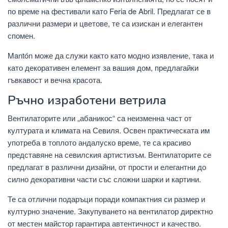
по време на фестивали като Feria de Abril. Предлагат се в
различни размери и цветове, те са изискан и елегантен
спомен.
Mantón може да служи както като модно изявление, така и
като декоративен елемент за вашия дом, предлагайки
гъвкавост и вечна красота.
Ръчно изработени ветрила
Вентилаторите или „абаникос“ са неизменна част от
културата и климата на Севиля. Освен практическата им
употреба в топлото андалуско време, те са красиво
представяне на севилския артистизъм. Вентилаторите се
предлагат в различни дизайни, от прости и елегантни до
силно декоративни части със сложни шарки и картини.
Те са отлични подаръци поради компактния си размер и
културно значение. Закупуването на вентилатор директно
от местен майстор гарантира автентичност и качество.