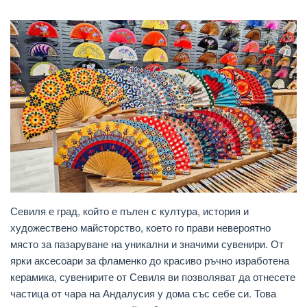
Севиля е град, който е пълен с култура, история и
художествено майсторство, което го прави невероятно
място за пазаруване на уникални и значими сувенири. От
ярки аксесоари за фламенко до красиво ръчно изработена
керамика, сувенирите от Севиля ви позволяват да отнесете
частица от чара на Андалусия у дома със себе си. Това