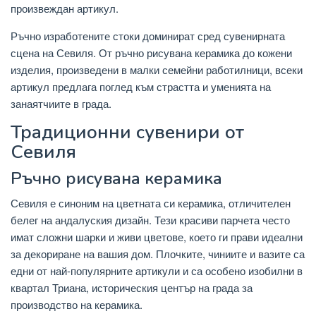
произвеждан артикул.
Ръчно изработените стоки доминират сред сувенирната
сцена на Севиля. От ръчно рисувана керамика до кожени
изделия, произведени в малки семейни работилници, всеки
артикул предлага поглед към страстта и уменията на
занаятчиите в града.
Традиционни сувенири от
Севиля
Ръчно рисувана керамика
Севиля е синоним на цветната си керамика, отличителен
белег на андалуския дизайн. Тези красиви парчета често
имат сложни шарки и живи цветове, което ги прави идеални
за декориране на вашия дом. Плочките, чиниите и вазите са
едни от най-популярните артикули и са особено изобилни в
квартал Триана, историческия център на града за
производство на керамика.