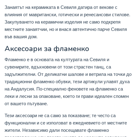
Занаятът на керамиката в Севиля датира от векове с
влияния от мавритански, готически и ренесансови стилове.
Закупуването на керамични изделия не само подкрепя
местните занаятчии, но и внася автентично парче Севиля
във вашия дом.
Аксесоари за фламенко
Фламенко е в основата на културата на Севиля и
сувенирите, вдъхновени от този страстен танц, са
задължителни. От деликатни шалове и ветрила на точки до
традиционни фламенко обувки, тези артикули улавят духа
на Андалусия. По-специално феновете на фламенко са
леки и лесни за опаковане, което ги прави идеален спомен
от вашето пътуване.
Тези аксесоари не са само за показване; те често са
функционални и се използват в ежедневието от местните
жители. Независимо дали посещавате фламенко