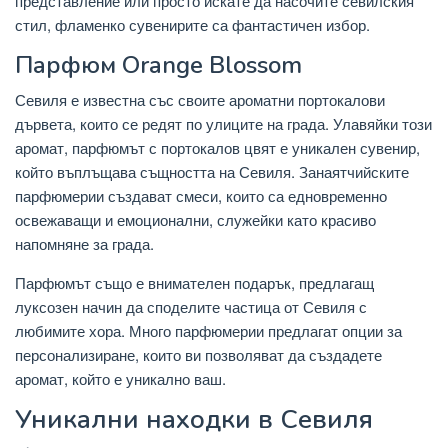
представление или просто искате да насочите севилския
стил, фламенко сувенирите са фантастичен избор.
Парфюм Orange Blossom
Севиля е известна със своите ароматни портокалови
дървета, които се редят по улиците на града. Улавяйки този
аромат, парфюмът с портокалов цвят е уникален сувенир,
който въплъщава същността на Севиля. Занаятчийските
парфюмерии създават смеси, които са едновременно
освежаващи и емоционални, служейки като красиво
напомняне за града.
Парфюмът също е внимателен подарък, предлагащ
луксозен начин да споделите частица от Севиля с
любимите хора. Много парфюмерии предлагат опции за
персонализиране, които ви позволяват да създадете
аромат, който е уникално ваш.
Уникални находки в Севиля