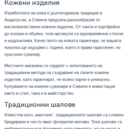
Кожени изделия
Изработката на кожа е дългогодишна традиция в
Андалусия, а Севиля предлага разнообразие от
висококачествени кожени изделия. От чанти и портфейли
до колани и обувки, тези артикули са едновременно стилни
и издръжливи. Качеството на кожата гарантира, че вашата
покупка ще издържи с години, което я прави практичен, но
луксозен сувенир.
Местните магазини се гордеят с използването на
традиционни методи за създаване на своите кожени
изделия, като гарантират, че всяко парче е уникално.
Купуването на кожени сувенири в Севиля е инвестиция
както в стил, така и в майсторство.
Традиционни шалове
Известни като „мантони“, традиционните шалове са сложно
бродирани и често имат флорални мотиви. Тези шалове са
емблематични във фламенко изпълненията, но се носят и