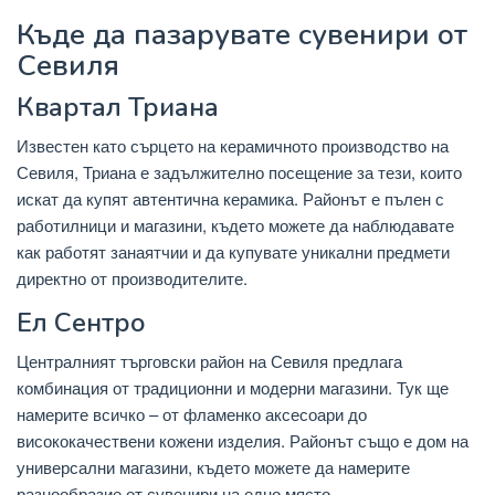
Къде да пазарувате сувенири от
Севиля
Квартал Триана
Известен като сърцето на керамичното производство на
Севиля, Триана е задължително посещение за тези, които
искат да купят автентична керамика. Районът е пълен с
работилници и магазини, където можете да наблюдавате
как работят занаятчии и да купувате уникални предмети
директно от производителите.
Ел Сентро
Централният търговски район на Севиля предлага
комбинация от традиционни и модерни магазини. Тук ще
намерите всичко – от фламенко аксесоари до
висококачествени кожени изделия. Районът също е дом на
универсални магазини, където можете да намерите
разнообразие от сувенири на едно място.