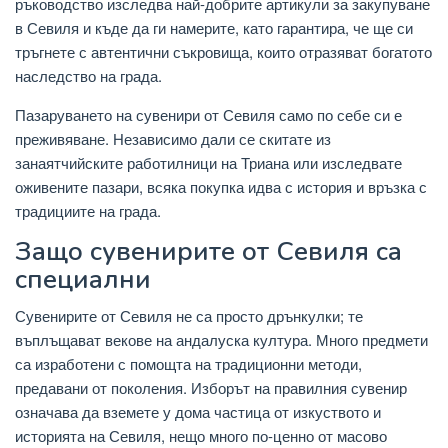
ръководство изследва най-добрите артикули за закупуване
в Севиля и къде да ги намерите, като гарантира, че ще си
тръгнете с автентични съкровища, които отразяват богатото
наследство на града.
Пазаруването на сувенири от Севиля само по себе си е
преживяване. Независимо дали се скитате из
занаятчийските работилници на Триана или изследвате
оживените пазари, всяка покупка идва с история и връзка с
традициите на града.
Защо сувенирите от Севиля са
специални
Сувенирите от Севиля не са просто дрънкулки; те
въплъщават векове на андалуска култура. Много предмети
са изработени с помощта на традиционни методи,
предавани от поколения. Изборът на правилния сувенир
означава да вземете у дома частица от изкуството и
историята на Севиля, нещо много по-ценно от масово