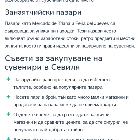
Занаятчийски пазари
Пазари като Mercado de Triana и Feria del Jueves са
съкровища за уникални находки. Тези пазари често
включват ръчно изработени стоки, ретро предмети и местни
занаяти, което ги прави идеални за пазаруване на сувенири.
Съвети за закупуване на
сувенири в Севиля
Пазарувайте рано през деня, за да избегнете
тълпите, особено на популярните пазари.
Носете пари в брой, тъй като много малки магазини и
продавачи на пазара може да не приемат карти.
Отделете време, за да разгледате различни
магазини и да сравните цените, за да сте сигурни, че
получавате най-добрата стойност.
Ангажирайте се със занаятчиите; много от тях са