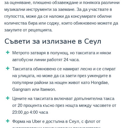
за оценяване, плюшено обзавеждане и понякога различни
музикални инструменти за заемане. За да участвате в
глупостта, може да се наложи да консумирате обилни
количества бира или соджу, които обикновено можете да
закупите от рецепцията.
Съвети за излизане в Сеул
Метрото затваря в полунощ, но такситата и някои
автобусни линии работят 24 часа.
Такситата обикновено се намират лесно и се спират
на улицата, но може да са заети през уикендите в
популярни райони за нощен живот като Hongdae,
Gangnam или Itaewon.
Цените на такситата включват допълнителна такса
от 20 процента късно през нощта между часовете от
23:00 до 4:00 часа
Форма на Uber е достъпна в Сеул, с флот от
англоговорящи международни таксиметрови