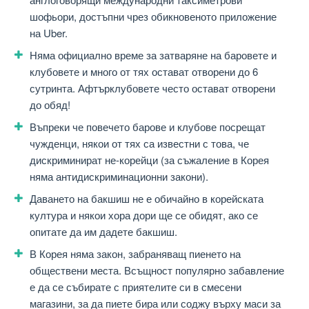
шофьори, достъпни чрез обикновеното приложение
на Uber.
Няма официално време за затваряне на баровете и
клубовете и много от тях остават отворени до 6
сутринта. Афтърклубовете често остават отворени
до обяд!
Въпреки че повечето барове и клубове посрещат
чужденци, някои от тях са известни с това, че
дискриминират не-корейци (за съжаление в Корея
няма антидискриминационни закони).
Даването на бакшиш не е обичайно в корейската
култура и някои хора дори ще се обидят, ако се
опитате да им дадете бакшиш.
В Корея няма закон, забраняващ пиенето на
обществени места. Всъщност популярно забавление
е да се събирате с приятелите си в смесени
магазини, за да пиете бира или соджу върху маси за