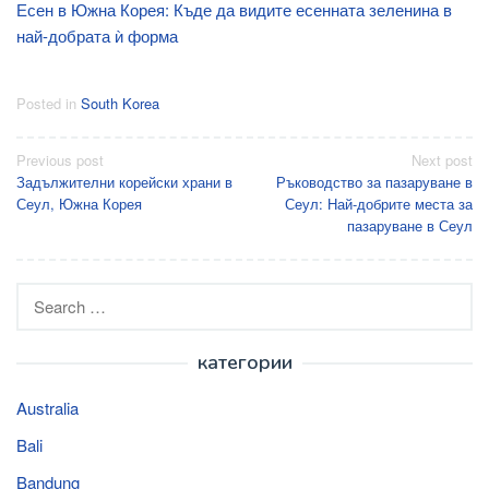
Есен в Южна Корея: Къде да видите есенната зеленина в
най-добрата ѝ форма
Posted in
South Korea
Post
Previous post
Next post
Задължителни корейски храни в
Ръководство за пазаруване в
navigation
Сеул, Южна Корея
Сеул: Най-добрите места за
пазаруване в Сеул
Search
for:
категории
Australia
Bali
Bandung