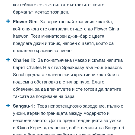
коктейлите се състоят от съставките, които
барманът мечтае този ден.
Flower Gin:
За вероятно най-красивия коктейл,
който някога сте опитвали, отидете до Flower Gin в
Itaewon. Този миниатюрен джин-бар с цветя
предлага джин и тоник, напоен с цветя, които са
прекалено красиви за пиене.
Charles H:
За по-изтънчена (макар и скъпа) напитка
барът Charles H в стил Speakeasy във Four Seasons
Seoul предлага класически и креативни коктейли в
подземна обстановка в стил ар нуво. Елате
облечени, за да впечатлите и сте готови да платите
таксата за покриване на бара.
Sangsu-ri:
Това непретенциозно заведение, пълно с
уиски, върви по границата между модерното и
незабелязаното. Доста преди тенденцията за уиски
в Южна Корея да започне, собственикът на Sangsu-ri
вече е бил страстен любител на кехлибарената