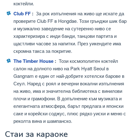
коктейли.
Club FF
:
За рок изпълнения на живо ще искате да
проверите Club FF в Hongdae. Този грънджи шик бар
и музикално заведение на сутеренно ниво се
характеризира с инди банди, танцови партита и
щастливи часове за напитки. През уикендите има
скромна такса за покритие.
The Timber House
:
Този космополитен коктейл
салон на долното ниво на Park Hyatt Seoul в
Gangnam е един от най-добрите хотелски барове в
Сеул. Наред с роял и вечерни вокални изпълнения
на живо, има и значителна библиотека с винилови
плочи и грамофони. В допълнение към музиката и
елегантната атмосфера, барът предлага и японски
саке и корейски соджус, плюс рядко уиски и меню с
реколта вина и шампанско.
Стаи за караоке