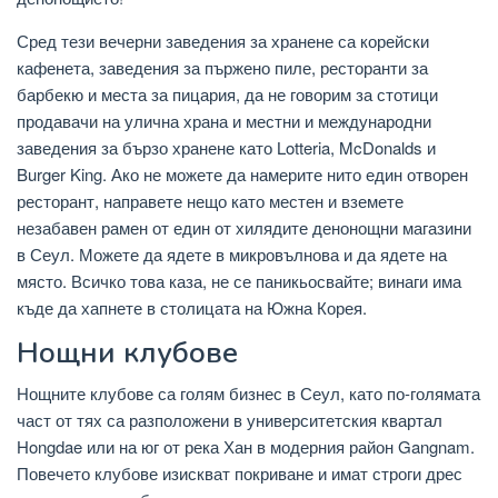
Сред тези вечерни заведения за хранене са корейски
кафенета, заведения за пържено пиле, ресторанти за
барбекю и места за пицария, да не говорим за стотици
продавачи на улична храна и местни и международни
заведения за бързо хранене като Lotteria, McDonalds и
Burger King. Ако не можете да намерите нито един отворен
ресторант, направете нещо като местен и вземете
незабавен рамен от един от хилядите денонощни магазини
в Сеул. Можете да ядете в микровълнова и да ядете на
място. Всичко това каза, не се паникьосвайте; винаги има
къде да хапнете в столицата на Южна Корея.
Нощни клубове
Нощните клубове са голям бизнес в Сеул, като по-голямата
част от тях са разположени в университетския квартал
Hongdae или на юг от река Хан в модерния район Gangnam.
Повечето клубове изискват покриване и имат строги дрес