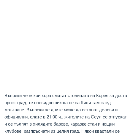
Въпреки че някои хора смятат столицата на Корея за доста
прост град, те очевидно никога не са били там след
мръкване. Въпреки че дните може да останат делови и
официални, елате в 21:00 ч., жителите на Сеул се отпускат
и се тълпят в хилядите барове, караоке стаи и нощни
клубове, разпръснати из целия град. Някои квартали се