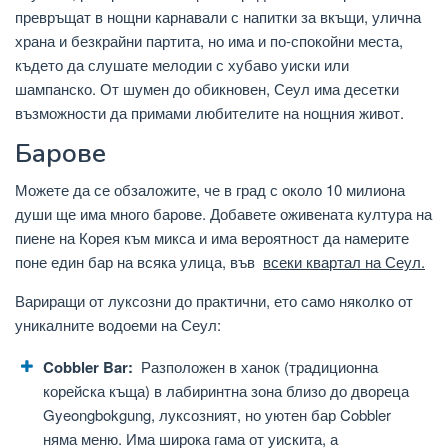
превръщат в нощни карнавали с напитки за вкъщи, улична
храна и безкрайни партита, но има и по-спокойни места,
където да слушате мелодии с хубаво уиски или
шампанско. От шумен до обикновен, Сеул има десетки
възможности да примами любителите на нощния живот.
Барове
Можете да се обзаложите, че в град с около 10 милиона
души ще има много барове. Добавете оживената култура на
пиене на Корея към микса и има вероятност да намерите
поне един бар на всяка улица, във
всеки квартал на Сеул.
Вариращи от луксозни до практични, ето само няколко от
уникалните водоеми на Сеул:
Cobbler Bar:
Разположен в ханок (традиционна
корейска къща) в лабиринтна зона близо до двореца
Gyeongbokgung, луксозният, но уютен бар Cobbler
няма меню. Има широка гама от уискита, а