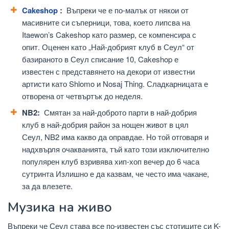
Cakeshop
:
Въпреки че е по-малък от някои от
масивните си съперници, това, което липсва на
Itaewon’s Cakeshop като размер, се компенсира с
опит. Оценен като „Най-добрият клуб в Сеул“ от
базираното в Сеул списание 10, Cakeshop е
известен с представянето на декори от известни
артисти като Shlomo и Nosaj Thing. Сладкарницата е
отворена от четвъртък до неделя.
NB2:
Смятан за най-доброто парти в най-добрия
клуб в най-добрия район за нощен живот в цял
Сеул, NB2 има какво да оправдае. Но той отговаря и
надхвърля очакванията, тъй като този изключително
популярен клуб взривява хип-хоп вечер до 6 часа
сутринта Излишно е да казвам, че често има чакане,
за да влезете.
Музика на живо
Въпреки че Сеул става все по-известен със стотиците си K-