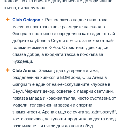
кодове, но ако обичате да купонясвате до зори или по-
късно, си заслужава.
Club Octagon
:
Разположено на две нива, това
масивно пространство с размерите на склад в
Gangnam постоянно е определяно като един от най-
добрите клубове в Сеул и е място за някои от най-
големите имена в K-Pop. Стриктният дрескод се
спазва добре, а входната такса е по-скъпа за
чужденци.
Club Arena:
Заемащ два сутеренни етажа,
разделени на хип-хоп и EDM зони, Club Arena в
Gangnam е един от най-ексклузивните клубове в
Сеул. Черният декор, осветен с лазерни светлини,
показва млада и красива тълпа, често съставена от
модели, телевизионни звезди и спортни
знаменитости. Арена също се счита за „афтърклуб“,
което означава, че купонът продължава доста след
разсъмване – и някои дни до почти обяд.