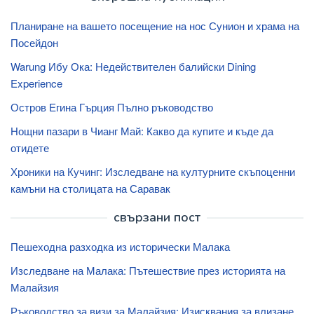
Планиране на вашето посещение на нос Сунион и храма на
Посейдон
Warung Ибу Ока: Недействителен балийски Dining
Experience
Остров Егина Гърция Пълно ръководство
Нощни пазари в Чианг Май: Какво да купите и къде да
отидете
Хроники на Кучинг: Изследване на културните скъпоценни
камъни на столицата на Саравак
свързани пост
Пешеходна разходка из исторически Малака
Изследване на Малака: Пътешествие през историята на
Малайзия
Ръководство за визи за Малайзия: Изисквания за влизане