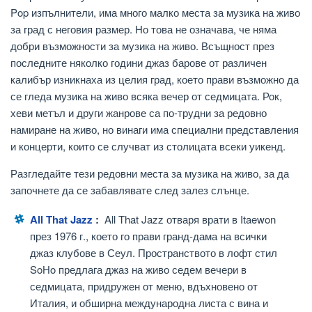
Pop изпълнители, има много малко места за музика на живо
за град с неговия размер. Но това не означава, че няма
добри възможности за музика на живо. Всъщност през
последните няколко години джаз барове от различен
калибър изникнаха из целия град, което прави възможно да
се гледа музика на живо всяка вечер от седмицата. Рок,
хеви метъл и други жанрове са по-трудни за редовно
намиране на живо, но винаги има специални представления
и концерти, които се случват из столицата всеки уикенд.
Разгледайте тези редовни места за музика на живо, за да
започнете да се забавлявате след залез слънце.
All That Jazz
:
All That Jazz отваря врати в Itaewon
през 1976 г., което го прави гранд-дама на всички
джаз клубове в Сеул. Пространството в лофт стил
SoHo предлага джаз на живо седем вечери в
седмицата, придружен от меню, вдъхновено от
Италия, и обширна международна листа с вина и