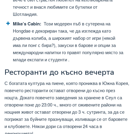
течност и внася любимите си бутилки от
Шотландия.
Mike’s Cabin:
Този модерен пъб в сутерена на
Hongdae е декориран така, че да изглежда като
дървена колиба, а широкият набор от игри (някой
има ли понг с бира?), закуски в барове и опции за
международни напитки го правят популярно място за
млади експати и студенти .
Ресторанти до късно вечерта
С богатата култура на пиене, която прониква в Южна Корея,
повечето ресторанти остават отворени до късно през
нощта. Докато повечето заведения за хранене в Сеул са
отворени поне до 23:00 ч., много от оживените райони на
нощния живот остават отворени до 3 ч. сутринта, за да се
погрижат за буйните празнуващи, изливащи се от баровете
и клубовете. Някои дори са отворени 24 часа в
денонощието!