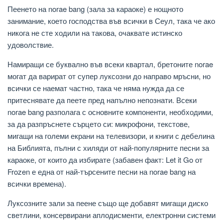
Пеенето на norae bang (зала за караоке) е нощното
занимание, което господства във всички в Сеул, така че ако
никога не сте ходили на такова, очаквате истинско
удоволствие.
Намиращи се буквално във всеки квартал, бретоните norae
могат да варират от супер луксозни до направо мръсни, но
всички се наемат частно, така че няма нужда да се
притеснявате да пеете пред напълно непознати. Всеки
norae bang разполага с основните компоненти, необходими,
за да разпръснете сърцето си: микрофони, текстове,
мигащи на големи екрани на телевизори, и книги с дебелина
на Библията, пълни с хиляди от най-популярните песни за
караоке, от които да избирате (забавен факт: Let it Go от
Frozen е една от най-търсените песни на norae bang на
всички времена).
Луксозните зали за пеене също ще добавят мигащи диско
светлини, консервирани аплодисменти, електронни системи