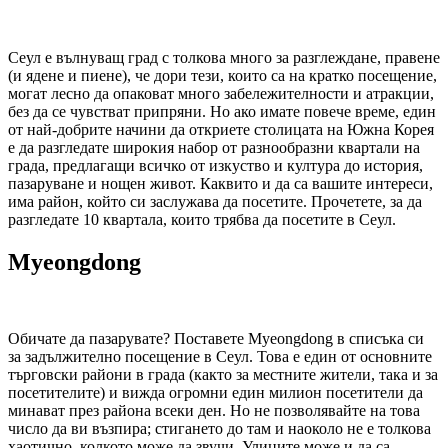
Сеул е вълнуващ град с толкова много за разглеждане, правене
(и ядене и пиене), че дори тези, които са на кратко посещение,
могат лесно да опаковат много забележителности и атракции,
без да се чувстват припряни. Но ако имате повече време, един
от най-добрите начини да откриете столицата на Южна Корея
е да разгледате широкия набор от разнообразни квартали на
града, предлагащи всичко от изкуство и култура до история,
пазаруване и нощен живот. Каквито и да са вашите интереси,
има район, който си заслужава да посетите. Прочетете, за да
разгледате 10 квартала, които трябва да посетите в Сеул.
Myeongdong
Обичате да пазарувате? Поставете Myeongdong в списъка си
за задължително посещение в Сеул. Това е един от основните
търговски райони в града (както за местните жители, така и за
посетителите) и вижда огромни един милион посетители да
минават през района всеки ден. Но не позволявайте на това
число да ви възпира; стигането до там и наоколо не е толкова
хаотично, колкото може да звучи. Улиците може и да са