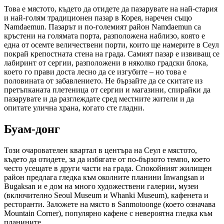
Това е мястото, където да отидете да пазарувате на най-стария
и най-голям традиционен пазар в Корея, наречен също
Namdaemun. Пазарът и по-големият район Namdaemun са
кръстени на голямата порта, разположена наблизо, която е
една от осемте величествени порти, които ще намерите в Сеул
покрай крепостната стена на града. Самият пазар е извиващ се
лабиринт от сергии, разположени в няколко градски блока,
което го прави доста лесно да се изгубите – но това е
половината от забавлението. Не бързайте да се скитате из
претъпканата плетеница от сергии и магазини, спирайки да
пазарувате и да разглеждате сред местните жители и да
опитате улична храна, когато сте гладни.
Буам-донг
Този очарователен квартал в центъра на Сеул е мястото,
където да отидете, за да избягате от по-бързото темпо, което
често усещате в други части на града. Спокойният жилищен
район предлага гледка към околните планини Inwangsan и
Bugaksan и е дом на много художествени галерии, музеи
(включително Seoul Museum и Whanki Museum), кафенета и
ресторанти. Заложете на място в Sanmotoonge (което означава
Mountain Corner), популярно кафене с невероятна гледка към
планините.