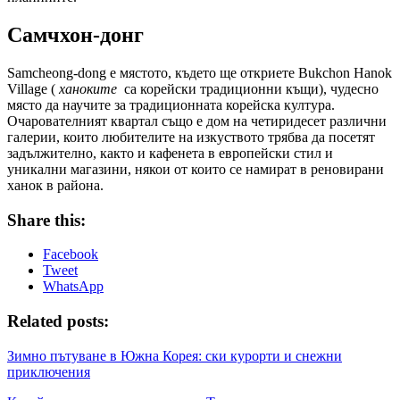
Самчхон-донг
Samcheong-dong е мястото, където ще откриете Bukchon Hanok
Village (
ханоките
са корейски традиционни къщи), чудесно
място да научите за традиционната корейска култура.
Очарователният квартал също е дом на четиридесет различни
галерии, които любителите на изкуството трябва да посетят
задължително, както и кафенета в европейски стил и
уникални магазини, някои от които се намират в реновирани
ханок в района.
Share this:
Facebook
Tweet
WhatsApp
Related posts:
Зимно пътуване в Южна Корея: ски курорти и снежни
приключения