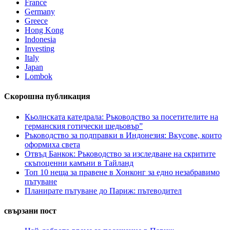
France
Germany
Greece
Hong Kong
Indonesia
Investing
Italy
Japan
Lombok
Скорошна публикация
Кьолнската катедрала: Ръководство за посетителите на
германския готически шедьовър”
Ръководство за подправки в Индонезия: Вкусове, които
оформиха света
Отвъд Банкок: Ръководство за изследване на скритите
скъпоценни камъни в Тайланд
Топ 10 неща за правене в Хонконг за едно незабравимо
пътуване
Планирате пътуване до Париж: пътеводител
свързани пост