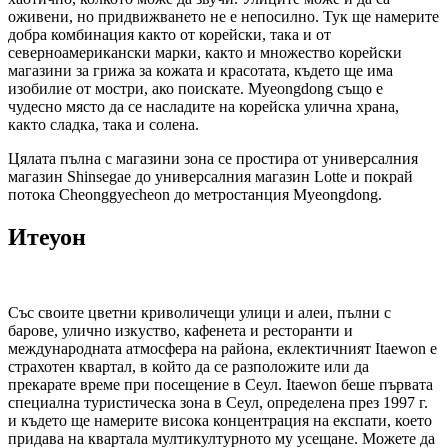
оживени, но придвижването не е непосилно. Тук ще намерите
добра комбинация както от корейски, така и от
северноамерикански марки, както и множество корейски
магазини за грижа за кожата и красотата, където ще има
изобилие от мостри, ако поискате. Myeongdong също е
чудесно място да се насладите на корейска улична храна,
както сладка, така и солена.
Цялата пълна с магазини зона се простира от универсалния
магазин Shinsegae до универсалния магазин Lotte и покрай
потока Cheonggyecheon до метростанция Myeongdong.
Итеуон
Със своите цветни криволичещи улици и алеи, пълни с
барове, улично изкуство, кафенета и ресторанти и
международната атмосфера на района, еклектичният Itaewon е
страхотен квартал, в който да се разположите или да
прекарате време при посещение в Сеул. Itaewon беше първата
специална туристическа зона в Сеул, определена през 1997 г.
и където ще намерите висока концентрация на експати, което
придава на квартала мултикултурното му усещане. Можете да