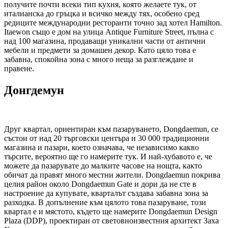
получите почти всеки тип кухня, която желаете тук, от
италианска до гръцка и всичко между тях, особено сред
редиците международни ресторанти точно зад хотел Hamilton.
Itaewon също е дом на улица Antique Furniture Street, пълна с
над 100 магазина, продаващи уникални части от антични
мебели и предмети за домашен декор. Като цяло това е
забавна, спокойна зона с много неща за разглеждане и
правене.
Донгдемун
Друг квартал, ориентиран към пазаруването, Dongdaemun, се
състои от над 20 търговски центъра и 30 000 традиционни
магазина и пазари, което означава, че независимо какво
търсите, вероятно ще го намерите тук. И най-хубавото е, че
можете да пазарувате до малките часове на нощта, както
обичат да правят много местни жители. Dongdaemun покрива
целия район около Dongdaemun Gate и дори да не сте в
настроение да купувате, кварталът създава забавна зона за
разходка. В допълнение към цялото това пазаруване, този
квартал е и мястото, където ще намерите Dongdaemun Design
Plaza (DDP), проектиран от световноизвестния архитект Заха