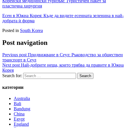
Корейски медицински туризъм: Туристичен пакет за
пластична хирургия
Есен в Южна Корея: Къде да видите есенната зеленина в най-
добрата ѝ форма
Posted in
South Korea
Post navigation
Previous post
Придвижване в Сеул: Ръководство за обществен
транспорт в Сеул
Next post
Най-добрите неща, които трябва да правите в Южна
Корея
Search for:
категории
Australia
Bali
Bandung
China
Egypt
England