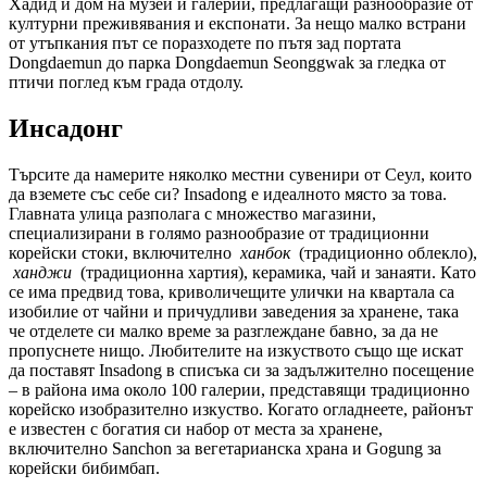
Хадид и дом на музеи и галерии, предлагащи разнообразие от
културни преживявания и експонати. За нещо малко встрани
от утъпкания път се поразходете по пътя зад портата
Dongdaemun до парка Dongdaemun Seonggwak за гледка от
птичи поглед към града отдолу.
Инсадонг
Търсите да намерите няколко местни сувенири от Сеул, които
да вземете със себе си? Insadong е идеалното място за това.
Главната улица разполага с множество магазини,
специализирани в голямо разнообразие от традиционни
корейски стоки, включително
ханбок
(традиционно облекло),
ханджи
(традиционна хартия), керамика, чай и занаяти. Като
се има предвид това, криволичещите улички на квартала са
изобилие от чайни и причудливи заведения за хранене, така
че отделете си малко време за разглеждане бавно, за да не
пропуснете нищо. Любителите на изкуството също ще искат
да поставят Insadong в списъка си за задължително посещение
– в района има около 100 галерии, представящи традиционно
корейско изобразително изкуство. Когато огладнеете, районът
е известен с богатия си набор от места за хранене,
включително Sanchon за вегетарианска храна и Gogung за
корейски бибимбап.