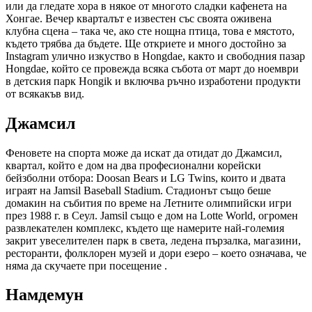
или да гледате хора в някое от многото сладки кафенета на
Хонгае. Вечер кварталът е известен със своята оживена
клубна сцена – така че, ако сте нощна птица, това е мястото,
където трябва да бъдете. Ще откриете и много достойно за
Instagram улично изкуство в Hongdae, както и свободния пазар
Hongdae, който се провежда всяка събота от март до ноември
в детския парк Hongik и включва ръчно изработени продукти
от всякакъв вид.
Джамсил
Феновете на спорта може да искат да отидат до Джамсил,
квартал, който е дом на два професионални корейски
бейзболни отбора: Doosan Bears и LG Twins, които и двата
играят на Jamsil Baseball Stadium. Стадионът също беше
домакин на събития по време на Летните олимпийски игри
през 1988 г. в Сеул. Jamsil също е дом на Lotte World, огромен
развлекателен комплекс, където ще намерите най-големия
закрит увеселителен парк в света, ледена пързалка, магазини,
ресторанти, фолклорен музей и дори езеро – което означава, че
няма да скучаете при посещение .
Намдемун