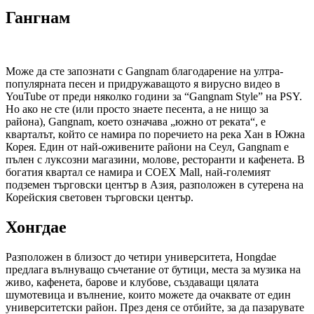
Гангнам
Може да сте запознати с Gangnam благодарение на ултра-
популярната песен и придружаващото я вирусно видео в
YouTube от преди няколко години за “Gangnam Style” на PSY.
Но ако не сте (или просто знаете песента, а не нищо за
района), Gangnam, което означава „южно от реката“, е
кварталът, който се намира по поречието на река Хан в Южна
Корея. Един от най-оживените райони на Сеул, Gangnam е
пълен с луксозни магазини, молове, ресторанти и кафенета. В
богатия квартал се намира и COEX Mall, най-големият
подземен търговски център в Азия, разположен в сутерена на
Корейския световен търговски център.
Хонгдае
Разположен в близост до четири университета, Hongdae
предлага вълнуващо съчетание от бутици, места за музика на
живо, кафенета, барове и клубове, създаващи цялата
шумотевица и вълнение, които можете да очаквате от един
университетски район. През деня се отбийте, за да пазарувате