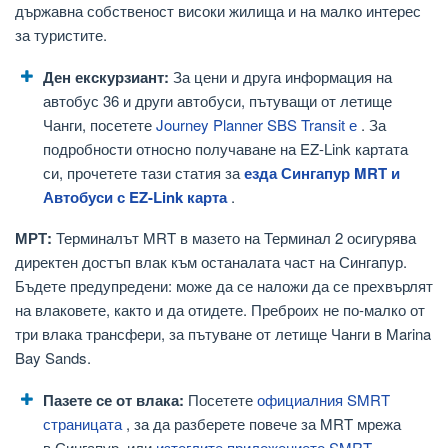
държавна собственост високи жилища и на малко интерес
за туристите.
Ден екскурзиант:
За цени и друга информация на
автобус 36 и други автобуси, пътуващи от летище
Чанги, посетете
Journey Planner SBS Transit е
. За
подробности относно получаване на EZ-Link картата
си, прочетете тази статия за
езда Сингапур MRT и
Автобуси с EZ-Link карта
.
МРТ:
Терминалът MRT в мазето на Терминал 2 осигурява
директен достъп влак към останалата част на Сингапур.
Бъдете предупредени: може да се наложи да се прехвърлят
на влаковете, както и да отидете. Преброих не по-малко от
три влака трансфери, за пътуване от летище Чанги в Marina
Bay Sands.
Пазете се от влака:
Посетете
официалния SMRT
страницата
, за да разберете повече за MRT мрежа
в Сингапур, или
изтеглите приложението SMRT