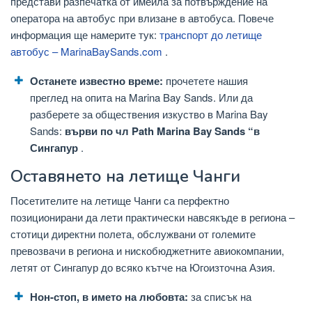
представи разпечатка от имейла за потвърждение на
оператора на автобус при влизане в автобуса. Повече
информация ще намерите тук:
транспорт до летище
автобус – MarinaBaySands.com
.
Останете известно време:
прочетете нашия
преглед на опита на Marina Bay Sands. Или да
разберете за обществения изкуство в Marina Bay
Sands:
върви по чл Path Marina Bay Sands “в
Сингапур
.
Оставянето на летище Чанги
Посетителите на летище Чанги са перфектно
позиционирани да лети практически навсякъде в региона –
стотици директни полета, обслужвани от големите
превозвачи в региона и нискобюджетните авиокомпании,
летят от Сингапур до всяко кътче на Югоизточна Азия.
Нон-стоп, в името на любовта:
за списък на