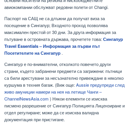
основни носители на региона и нискобюджетните
авиокомпании обслужват редовни полети от Changi.
Паспорт на САЩ не са длъжни да получат виза за
посещение в Сингапур; Входното проход позволява
максимален престой от 30 дни. За друга информация за
пътуване в островната държава, прочетете това:
Сингапур
Travel Essentials – Информация за първи път
Посетителите на Сингапур
.
Сингапур е по-внимателни, отколкото повечето други
страни, където забранени предмети са загрижени: пътници
са били арестувани за несъзнателно привеждане в няколко
куршума в техния багаж. (Виж още:
Aussie предупреди след
живо амуниции намери на нея на летище Чанги –
ChannelNewsAsia.com
) Някои елементи се изисква
писмено разрешение от Сингапур Полицията Лицензиране и
отдел регулиране; може да се изисква валидна
документация при пристигане.