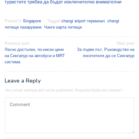
туристите трябва да бъдат изключително внимателни
Posted in
Singapore
Tagged
changi ariport терминал
,
changi
летище пазаруване
,
Чанги карта летище
Post
Previous post
Next post
Лесно достъпен, по-ниски цени
За първи път, Ръководство на
navigation
на Сингапур на автобуси и MRT
посетителя да се Сингапур
система
Leave a Reply
Your email address will not be published.
Required fields are marked
*