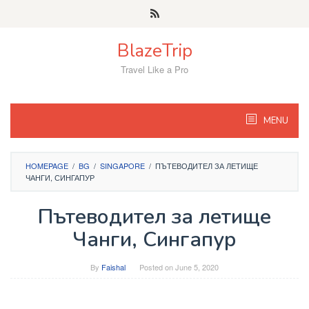
Skip
to
content
BlazeTrip
Travel Like a Pro
MENU
HOMEPAGE
/
BG
/
SINGAPORE
/
ПЪТЕВОДИТЕЛ ЗА ЛЕТИЩЕ
ЧАНГИ, СИНГАПУР
Пътеводител за летище
Чанги, Сингапур
By
Faishal
Posted on
June 5, 2020