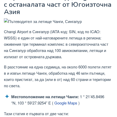
с останалата част от Югоизточна
Азия
Changi Airport в Сингапур (IATA код: SIN, код по ICAO:
WSSS) е един от най-натоварените летища в региона:
оживения три терминал комплекс в североизточната част
на Сингапур обработва над 100 авиокомпании, летящи и
излизат от островната държава.
В разстояние на една седмица, на около 6000 полети летят
в и извън летище Чанги, обработка над 46 млн пътници,
които пристигат, за да (или в от) над 60 страни и територии
по света.
Местоположение на летище Чанги:
1 ° 21’45.8496
“N, 103 ° 59’27.9254” E (
Google Maps
)
Тази статия е първата от две части: