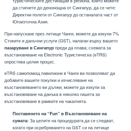
туристическите дестинации в региона, които можете
да стигнете до денонощна от Сингапур, да се чете:
Директни полети от Сингапур до останалата част от
Югоизточна Азия.
При напускане през летище Чанги, можете да изкупи 7%
Стоките и данъчни услуги (GST), налаган върху вашето
пазаруване в Сингапур
преди да плава; схемата за
възстановяване на Electronic Туристическа (eTRS)
опростява целия процес.
eTRS самопомощ павилиони в Чанги ви позволяват да
добавите вашите покупки и изчисляване на
възстановяването ви дължи; можете да изкупи за
възстановяване на данъка в няколко гишета за
възстановяване в рамките на чакалнята.
Поставянето на “Fun” в Възстановяване на
сумата:
За целите на процедурата да се следват,
когато при осребряването на GST си на летище