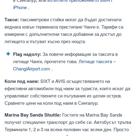
iPhone
.
Такси:
таксиметрови стойки могат да бъдат достигнати
веднага извън терминала пристигане Чанги е. Тарифи са
измерени с допълнителни такси добавени за достъп до
летището и пътуват късно през нощта.
Flag надолу:
За повече информация за таксита в
летище Чанги, прочетете това:
Летище таксита –
ChangiAirport.com
.
Коли под наем:
SIXT и AVIS осъществяването на
ефективни автомобили под наем за туристи, които искат да
управляват собствените си пътувания из целия остров.
Сравнете цени на коли под наем в Сингапур.
Marina Bay Sands Shuttle:
Гостите на Marina Bay Sands
получат специален транспорт до себе си. Автобусът тръгва
Терминали 1, 2 и 3 на всеки половин час всеки ден. Просто