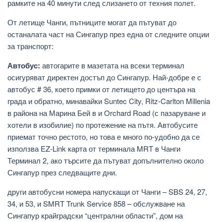
рамките на 40 минути след слизането от техния полет.
От летище Чанги, пътниците могат да пътуват до
останалата част на Сингапур през една от следните опции
за транспорт:
Автобус:
автогарите в мазетата на всеки терминал
осигуряват директен достъп до Сингапур. Най-добре е с
автобус # 36, което примки от летището до центъра на
града и обратно, минавайки Suntec City, Ritz-Carlton Millenia
в района на Марина Бей в и Orchard Road (с пазаруване и
хотели в изобилие) по протежение на пътя. Автобусите
приемат точно рестото, но това е много по-удобно да се
използва EZ-Link карта от терминала MRT в Чанги
Терминал 2, ако търсите да пътуват допълнително около
Сингапур през следващите дни.
други автобусни номера напускащи от Чанги – SBS 24, 27,
34, и 53, и SMRT Trunk Service 858 – обслужване на
Сингапур крайградски “централни области”, дом на