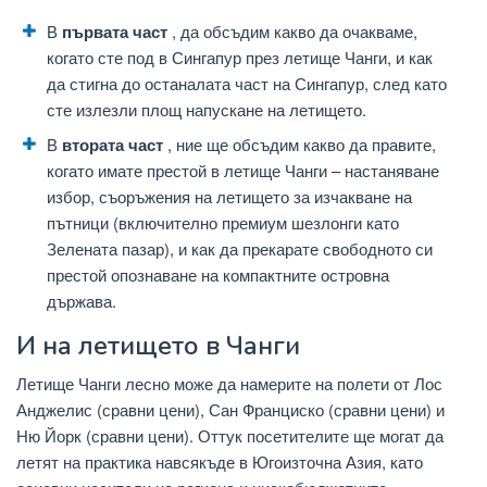
В
първата част
, да обсъдим какво да очакваме,
когато сте под в Сингапур през летище Чанги, и как
да стигна до останалата част на Сингапур, след като
сте излезли площ напускане на летището.
В
втората част
, ние ще обсъдим какво да правите,
когато имате престой в летище Чанги – настаняване
избор, съоръжения на летището за изчакване на
пътници (включително премиум шезлонги като
Зелената пазар), и как да прекарате свободното си
престой опознаване на компактните островна
държава.
И на летището в Чанги
Летище Чанги лесно може да намерите на полети от Лос
Анджелис (сравни цени), Сан Франциско (сравни цени) и
Ню Йорк (сравни цени). Оттук посетителите ще могат да
летят на практика навсякъде в Югоизточна Азия, като