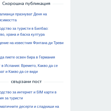
Скорошна публикация
талианци празнуват Деня на
исимостта
одство за туристи в Билбао:
во, храна и баска култура
ение на известния Фонтана ди Треви
 да пиете освен бира в Германия
 в Испания: Времето, Какво да се
ат и Какво да се види
свързани пост
одство за интернет и SIM карти в
ия за туристи
матичните десерти и сладкиши на