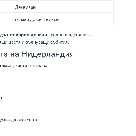
Декември
от май до септември
дът от април до юни
предлага идеалната
ящи цветя и вълнуващи събития.
ата на Нидерландия
лимат
, което означава:
а
умно да опаковате: