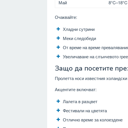
Май
8°C–18°C 
Очаквайте:
Хладни сутрини
Меки следобеди
От време на време превалявани
Увеличаване на слънчевото гре
Защо да посетите пре
Пролетта носи известния холандски 
Акцентите включват:
Лалета в разцвет
Фестивали на цветята
Отлично време за колоездене