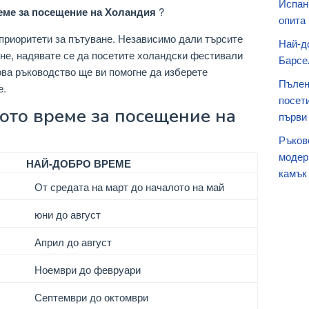
Испани
еме за посещение на Холандия
?
опита
приоритети за пътуване. Независимо дали търсите
Най-д
не, надявате се да посетите холандски фестивали
Барсе
ова ръководство ще ви помогне да изберете
Пълен
е.
посет
ото време за посещение на
първи
Ръково
модер
НАЙ-ДОБРО ВРЕМЕ
камък
От средата на март до началото на май
юни до август
Април до август
Ноември до февруари
Септември до октомври