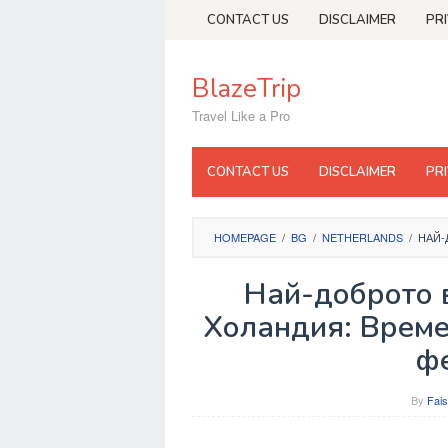
Skip
CONTACT US
DISCLAIMER
PR
to
content
BlazeTrip
Travel Like a Pro
CONTACT US
DISCLAIMER
PR
HOMEPAGE
/
BG
/
NETHERLANDS
/
НАЙ-
Най-доброто 
Холандия: Времет
ф
By
Fais