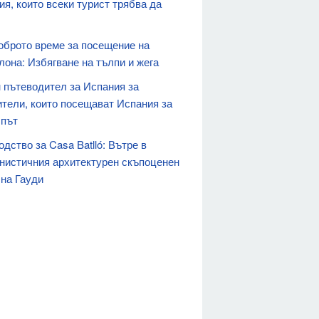
я, които всеки турист трябва да
оброто време за посещение на
лона: Избягване на тълпи и жега
 пътеводител за Испания за
ители, които посещават Испания за
 път
дство за Casa Batlló: Вътре в
нистичния архитектурен скъпоценен
 на Гауди