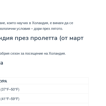
не, които научих в Холандия, е винаги да се
ологични условия – дори през лятото.
дия през пролетта (от март
обрия сезон за посещение на Холандия.
та
УРА
(37°F–50°F)
(41°F–59°F)