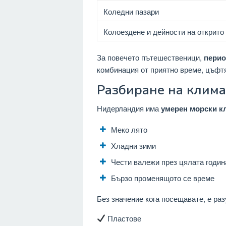
Коледни пазари
Колоездене и дейности на открито
За повечето пътешественици,
перио
комбинация от приятно време, цъфт
Разбиране на клим
Нидерландия има
умерен морски к
Меко лято
Хладни зими
Чести валежи през цялата годин
Бързо променящото се време
Без значение кога посещавате, е раз
Пластове