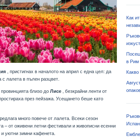
Как и
незав
Ръков
изкуст
Посещ
в Рим
дия
, пристигнах в началото на април с една цел: да
Какво
 с лалета в пълен разцвет.
Август
опаков
 провинцията близо до
Лисе
, безкрайни ленти от
 простираха през пейзажа. Усещането беше като
Ръков
редлага много повече от лалета. Всеки сезон
Испан
та – от оживени летни фестивали и живописни есенни
 и уютни зимни кафенета.
Ембле