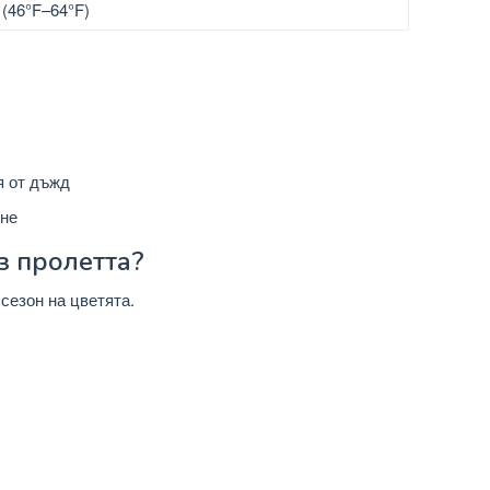
(46°F–64°F)
я от дъжд
ене
з пролетта?
сезон на цветята.