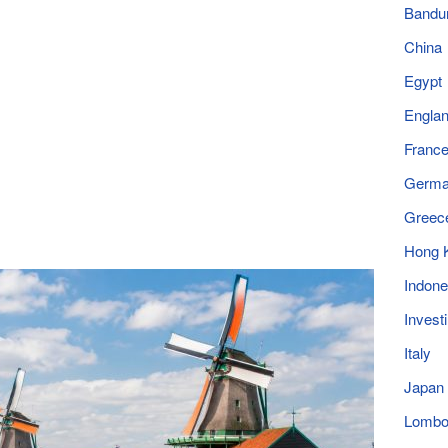
Bandu
China
Egypt
Engla
Franc
Germ
Greec
Hong 
Indone
Invest
Italy
Japan
Lomb