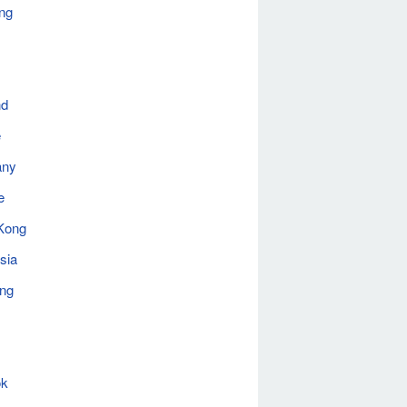
ng
nd
e
any
e
Kong
sia
ing
ok