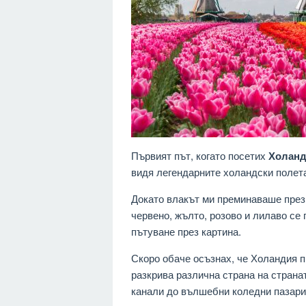
Първият път, когато посетих
Холан
видя легендарните холандски полета
Докато влакът ми преминаваше през
червено, жълто, розово и лилаво се
пътуване през картина.
Скоро обаче осъзнах, че Холандия п
разкрива различна страна на страна
канали до вълшебни коледни пазари