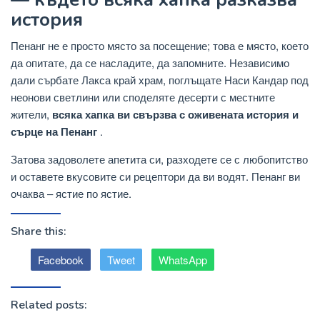
история
Пенанг не е просто място за посещение; това е място, което
да опитате, да се насладите, да запомните. Независимо
дали сърбате Лакса край храм, поглъщате Наси Кандар под
неонови светлини или споделяте десерти с местните
жители,
всяка хапка ви свързва с оживената история и
сърце на Пенанг
.
Затова задоволете апетита си, разходете се с любопитство
и оставете вкусовите си рецептори да ви водят. Пенанг ви
очаква – ястие по ястие.
Share this:
Facebook
Tweet
WhatsApp
Related posts: