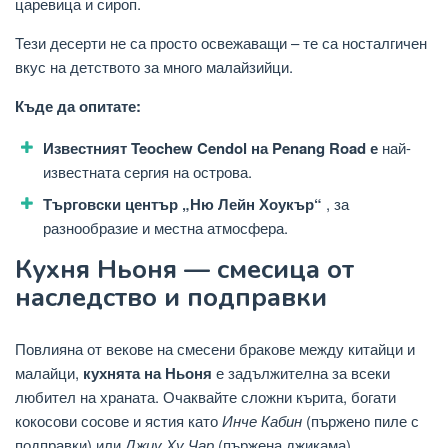
царевица и сироп.
Тези десерти не са просто освежаващи – те са носталгичен
вкус на детството за много малайзийци.
Къде да опитате:
Известният Teochew Cendol на Penang Road е
най-
известната сергия на острова.
Търговски център „Ню Лейн Хоукър“
, за
разнообразие и местна атмосфера.
Кухня Ньоня — смесица от
наследство и подправки
Повлияна от векове на смесени бракове между китайци и
малайци,
кухнята на Ньоня
е задължителна за всеки
любител на храната. Очаквайте сложни кърита, богати
кокосови сосове и ястия като
Инче Кабин
(пържено пиле с
подправки) или
Джиу Ху Чар
(пържена джикама).