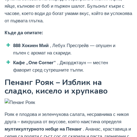
яйце, кълнове от боб и пържен шалот. Бульонът къкри с
часове, което води до богат умами вкус, който ви успокоява
от първата глътка.
Къде да опитате:
888 Хокиен Мий
, Лебух Пресгрейв — опушен и
пълен с аромат на скариди.
Кафе „One Corner“
, Джорджтаун — местен
фаворит сред сутрешните тълпи.
Пенанг Рояк – Изблик на
сладко, кисело и хрупкаво
Рояк е плодова и зеленчукова салата, несравнима с никоя
друга – вихрушка от вкусове, която наистина определя
мултикултурното небце на Пенанг
. Ананас, краставица и
сепия са поляти с гъст сос от скариди и паста, гарнирани с