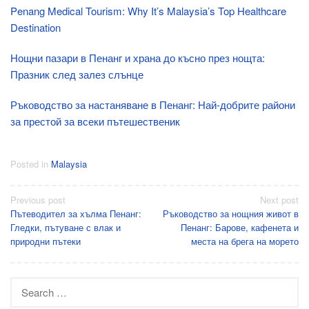
Penang Medical Tourism: Why It’s Malaysia’s Top Healthcare
Destination
Нощни пазари в Пенанг и храна до късно през нощта:
Празник след залез слънце
Ръководство за настаняване в Пенанг: Най-добрите райони
за престой за всеки пътешественик
Posted in
Malaysia
Post
Previous post
Next post
Пътеводител за хълма Пенанг:
Ръководство за нощния живот в
navigation
Гледки, пътуване с влак и
Пенанг: Барове, кафенета и
природни пътеки
места на брега на морето
Search
for: