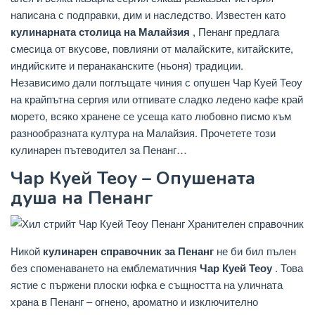
написана с подправки, дим и наследство. Известен като
кулинарната столица на Малайзия
, Пенанг предлага
смесица от вкусове, повлияни от малайските, китайските,
индийските и перанаканските (ньоня) традиции.
Независимо дали поглъщате чиния с опушен Чар Куей Теоу
на крайпътна сергия или отпивате сладко ледено кафе край
морето, всяко хранене се усеща като любовно писмо към
разнообразната култура на Малайзия. Прочетете този
кулинарен пътеводител за Пенанг…
Чар Куей Теоу – Опушената
душа на Пенанг
Никой
кулинарен справочник за Пенанг
не би бил пълен
без споменаването на емблематичния
Чар Куей Теоу
. Това
ястие с пържени плоски юфка е същността на уличната
храна в Пенанг – огнено, ароматно и изключително