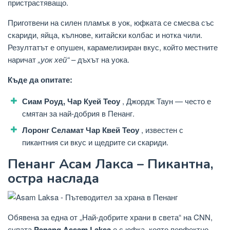
пристрастяващо.
Приготвени на силен пламък в уок, юфката се смесва със
скариди, яйца, кълнове, китайски колбас и нотка чили.
Резултатът е опушен, карамелизиран вкус, който местните
наричат
​​„уок хей“
– дъхът на уока.
Къде да опитате:
Сиам Роуд, Чар Куей Теоу
, Джордж Таун — често е
смятан за най-добрия в Пенанг.
Лоронг Селамат Чар Квей Теоу
, известен с
пикантния си вкус и щедрите си скариди.
Пенанг Асам Лакса – Пикантна,
остра наслада
Обявена за една от „Най-добрите храни в света“ на CNN,
супата
Penang Assam Laksa
е с юфка, която перфектно