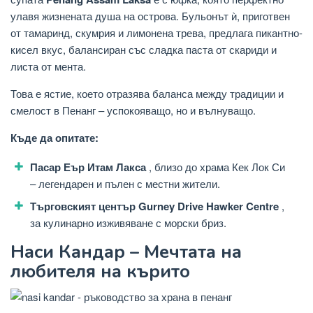
улавя жизнената душа на острова. Бульонът ѝ, приготвен
от тамаринд, скумрия и лимонена трева, предлага пикантно-
кисел вкус, балансиран със сладка паста от скариди и
листа от мента.
Това е ястие, което отразява баланса между традиции и
смелост в Пенанг – успокояващо, но и вълнуващо.
Къде да опитате:
Пасар Еър Итам Лакса
, близо до храма Кек Лок Си
– легендарен и пълен с местни жители.
Търговският център Gurney Drive Hawker Centre
,
за кулинарно изживяване с морски бриз.
Наси Кандар – Мечтата на
любителя на кърито