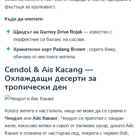
фъстъци за хрупкавост.
Къде да опитате:
Щандът на Gurney Drive Rojak
— известен с
перфектния си баланс на сосове.
Хранителен корт Padang Brown
, скрито бижу,
обичано от местните жители.
Cendol & Ais Kacang —
Охлаждащи десерти за
тропически ден
Когато жегата е настъпила, нищо не може да се сравни с
Чендол
или
Айс Каканг
. Чендол се приготвя с пандан
желе, кокосово мляко и сироп от палмова захар, докато Айс
Каканг е планина от настърган лед, покрита с червен боб,