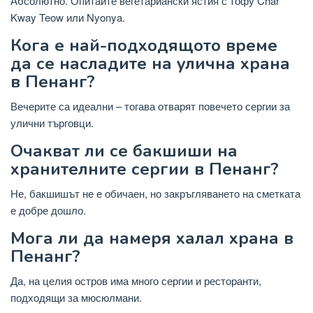
Абсолютно. Опитайте вегетариански ястия с тофу Char
Kway Teow или Nyonya.
Кога е най-подходящото време
да се насладите на улична храна
в Пенанг?
Вечерите са идеални – тогава отварят повечето сергии за
улични търговци.
Очакват ли се бакшиши на
хранителните сергии в Пенанг?
Не, бакшишът не е обичаен, но закръгляването на сметката
е добре дошло.
Мога ли да намеря халал храна в
Пенанг?
Да, на целия остров има много сергии и ресторанти,
подходящи за мюсюлмани.