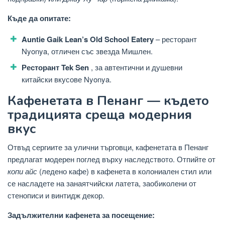
Къде да опитате:
Auntie Gaik Lean’s Old School Eatery
– ресторант
Nyonya, отличен със звезда Мишлен.
Ресторант Tek Sen
, за автентични и душевни
китайски вкусове Nyonya.
Кафенетата в Пенанг — където
традицията среща модерния
вкус
Отвъд сергиите за улични търговци, кафенетата в Пенанг
предлагат модерен поглед върху наследството. Отпийте от
копи айс
(ледено кафе) в кафенета в колониален стил или
се насладете на занаятчийски латета, заобиколени от
стенописи и винтидж декор.
Задължителни кафенета за посещение: