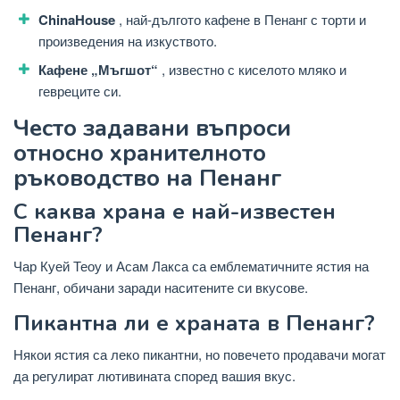
ChinaHouse
, най-дългото кафене в Пенанг с торти и
произведения на изкуството.
Кафене „Мъгшот“
, известно с киселото мляко и
гевреците си.
Често задавани въпроси
относно хранителното
ръководство на Пенанг
С каква храна е най-известен
Пенанг?
Чар Куей Теоу и Асам Лакса са емблематичните ястия на
Пенанг, обичани заради наситените си вкусове.
Пикантна ли е храната в Пенанг?
Някои ястия са леко пикантни, но повечето продавачи могат
да регулират лютивината според вашия вкус.