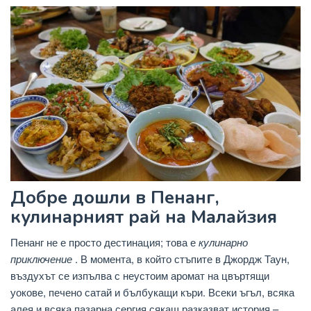
Добре дошли в Пенанг,
кулинарният рай на Малайзия
Пенанг не е просто дестинация; това е
кулинарно
приключение
. В момента, в който стъпите в Джордж Таун,
въздухът се изпълва с неустоим аромат на цвъртящи
уокове, печено сатай и бълбукащи къри. Всеки ъгъл, всяка
алея и всяка пазарна сергия сякаш разказват история –