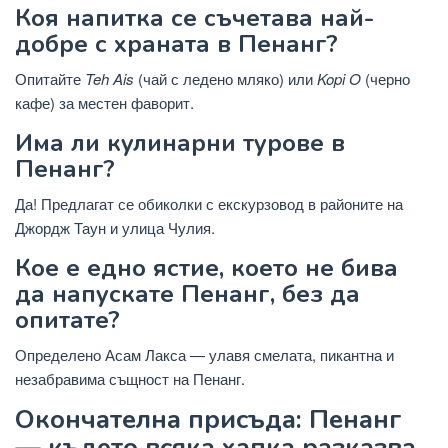
Коя напитка се съчетава най-
добре с храната в Пенанг?
Опитайте
Teh Ais
(чай с ледено мляко) или
Kopi O
(черно
кафе) за местен фаворит.
Има ли кулинарни турове в
Пенанг?
Да! Предлагат се обиколки с екскурзовод в районите на
Джордж Таун и улица Чулия.
Кое е едно ястие, което не бива
да напускате Пенанг, без да
опитате?
Определено Асам Лакса — улавя смелата, пикантна и
незабравима същност на Пенанг.
Окончателна присъда: Пенанг
— където всяка хапка разказва