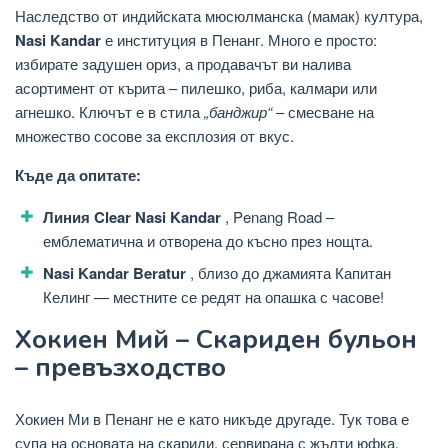
Наследство от индийската мюсюлманска (мамак) култура,
Nasi Kandar
е институция в Пенанг. Много е просто:
избирате задушен ориз, а продавачът ви налива
асортимент от кърита – пилешко, риба, калмари или
агнешко. Ключът е в стила
„банджир“
– смесване на
множество сосове за експлозия от вкус.
Къде да опитате:
Линия Clear Nasi Kandar
, Penang Road –
емблематична и отворена до късно през нощта.
Nasi Kandar Beratur
, близо до джамията Капитан
Келинг — местните се редят на опашка с часове!
Хокиен Мий – Скариден бульон
– превъзходство
Хокиен Ми в Пенанг не е като никъде другаде. Тук това е
супа на основата на скариди, сервирана с жълти юфка,