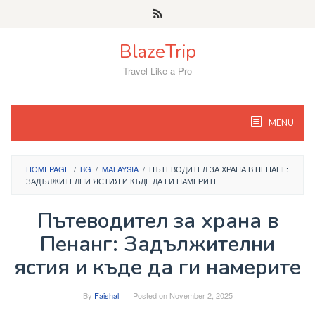
Skip
to
content
BlazeTrip
Travel Like a Pro
MENU
HOMEPAGE
/
BG
/
MALAYSIA
/
ПЪТЕВОДИТЕЛ ЗА ХРАНА В ПЕНАНГ:
ЗАДЪЛЖИТЕЛНИ ЯСТИЯ И КЪДЕ ДА ГИ НАМЕРИТЕ
Пътеводител за храна в
Пенанг: Задължителни
ястия и къде да ги намерите
By
Faishal
Posted on
November 2, 2025