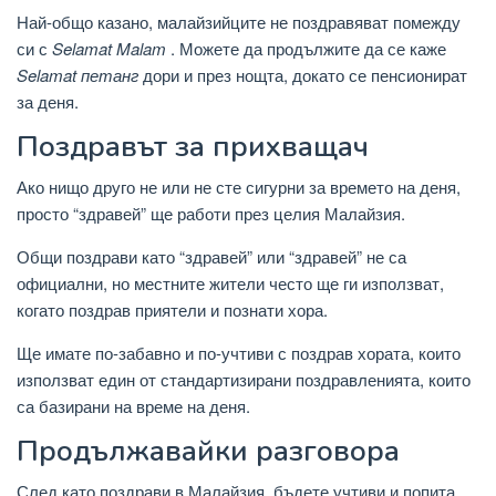
Най-общо казано, малайзийците не поздравяват помежду
си с
Selamat Malam
. Можете да продължите да се каже
Selamat петанг
дори и през нощта, докато се пенсионират
за деня.
Поздравът за прихващач
Ако нищо друго не или не сте сигурни за времето на деня,
просто “здравей” ще работи през целия Малайзия.
Общи поздрави като “здравей” или “здравей” не са
официални, но местните жители често ще ги използват,
когато поздрав приятели и познати хора.
Ще имате по-забавно и по-учтиви с поздрав хората, които
използват един от стандартизирани поздравленията, които
са базирани на време на деня.
Продължавайки разговора
След като поздрави в Малайзия, бъдете учтиви и попита