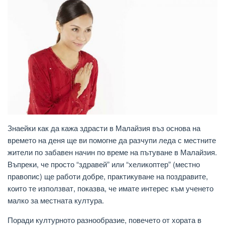
Знаейки как да кажа здрасти в Малайзия въз основа на
времето на деня ще ви помогне да разчупи леда с местните
жители по забавен начин по време на пътуване в Малайзия.
Въпреки, че просто “здравей” или “хеликоптер” (местно
правопис) ще работи добре, практикуване на поздравите,
които те използват, показва, че имате интерес към ученето
малко за местната култура.
Поради културното разнообразие, повечето от хората в