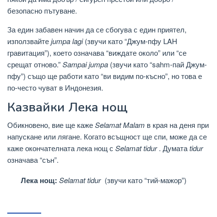
безопасно пътуване.
За един забавен начин да се сбогува с един приятел,
използвайте
jumpa lagi
(звучи като “Джум-пфу LAH
гравитация”), което означава “виждате около” или “се
срещат отново.”
Sampai jumpa
(звучи като “sahm-пай Джум-
пфу”) също ще работи като “ви видим по-късно”, но това е
по-често чуват в Индонезия.
Казвайки Лека нощ
Обикновено, вие ще каже
Selamat Malam
в края на деня при
напускане или лягане. Когато всъщност ще спи, може да се
каже окончателната лека нощ с
Selamat tidur
. Думата
tidur
означава “сън”.
Лека нощ:
Selamat tidur
(звучи като “тий-мажор”)