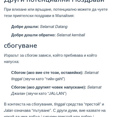
При влизане или връщане, потенциално можете да чуете
тези приятелски поздрави в Малайзия:
Добре дошли:
Selamat Datang
Добре дошли обратно:
Selamat kembali
сбогуване
Изразът за сбогом зависи, който пребивава и който
напуска:
Сбогом (ако вие сте този, оставяйки):
Selamat
tinggal
(звучи като “тийн-gahl”)
Сбогом (ако другият човек напускане):
Selamat
Джалан
(звучи като “JAL-LAN”)
В контекста на сбогувания,
tinggal
средства “престой” и
Jalan
означава “пътуване”. С други думи, вие казвате на
някой да има добър / сигурен престой или добро /