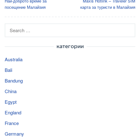
Най-доброто време за
Maxis Hotlink – Traveler SIM
navigation
посещение Малайзия
карта за туристи в Малайзия
Search
for:
категории
Australia
Bali
Bandung
China
Egypt
England
France
Germany