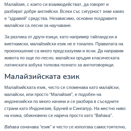
Малайзия, с които си взаимодействат, да говорят и
разбират добре английски. Всеки със сигурност знае какво
е “здравей” средства. Независимо, основни поздравите
малайски са лесни за научаване.
За разлика от други езици, като например тайландски и
виетнамски, малайзийски език не е тонален. Правилата на
произношение са много предсказуеми и ясни. Да направим
живота по още по-лесно, малайски оръдия класическата
латинската азбука толкова познато за англоговорящи.
Малайзийската език
Малайзийската език, често се споменава като малайски,
малайски, или просто “Малайзия”, е подобен на
индонезийски по много начини и се разбира в съседните
страни като Индонезия, Бруней и Сингапур. На местно ниво
на езика, обикновено се нарича просто като “Bahasa”.
Bahasa
означава “език” и често се използва самостоятелно,