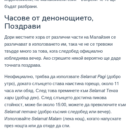
бъдат разбрани.
Часове от денонощието,
Поздрави
Дори местните хора от различни части на Малайзия се
различават в използването им, така че не се тревожи
твърде много за това, кога следобед официално
избледнява вечер. Ако сгрешите някой вероятно ще даде
точната поздрава.
Неофициално, трябва да използвате
Selamat Pagi
(добро
утро), докато слънцето става наистина горещо, около 11
часа или обяд. След това преминете към
Selamat Тенга
хари
(добър ден). След слънцето достигна пикова
стойност, може би около 15:00, можете да превключите към
Selamat петанг
(добро късния следобед или вечер).
Използвайте
Selamat Malam
(лека нощ), когато напускате
през нощта или да отиде да спи.