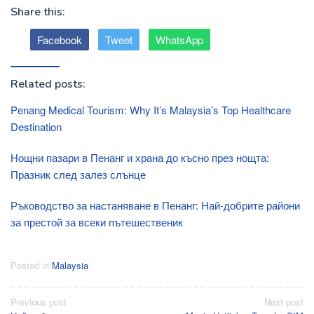
Share this:
Facebook
Tweet
WhatsApp
Related posts:
Penang Medical Tourism: Why It’s Malaysia’s Top Healthcare
Destination
Нощни пазари в Пенанг и храна до късно през нощта:
Празник след залез слънце
Ръководство за настаняване в Пенанг: Най-добрите райони
за престой за всеки пътешественик
Posted in
Malaysia
Post
Previous post
Next post