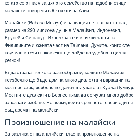
когато се отнася за цялото семейство на подобни езици
малайски, говорени в Югоизточна Азия.
Малайски (Bahasa Melayu) и вариации се говорят от над
размер на 290 милиона души в Малайзия, Индонезия,
Бруней и Сингапур. Използва се и в някои части на
Филипините и южната част на Тайланд. Думите, които сте
научили в този гъвкав език ще дойде по-удобно в целия
регион!
Една страна, толкова разнообразни, колкото Малайзия
неизбежно ще бъде дом на много диалекти и вариации на
местния език, особено по-далеч пътувате от Куала Лумпур.
Местните диалекти в Борнео няма да се чуват много добре
запознати изобщо. Не всеки, който срещнете говори един и
същ аромат на малайски.
Произношение на малайски
За разлика от на английски, гласна произношение на