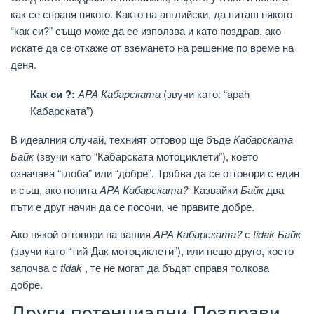
как се справя някого. Както на английски, да питаш някого
“как си?” също може да се използва и като поздрав, ако
искате да се откаже от вземането на решение по време на
деня.
Как си ?:
APA Кабарската
(звучи като: “apah
Кабарската”)
В идеалния случай, техният отговор ще бъде
Кабарската
Байк
(звучи като “Кабарската мотоциклети”), което
означава “глоба” или “добре”. Трябва да се отговори с един
и същ, ако попита
APA Кабарската?
Казвайки
Байк
два
пъти е друг начин да се посочи, че правите добре.
Ако някой отговори на вашия
APA Кабарската?
с
tidak Байк
(звучи като “тий-Дак мотоциклети”), или нещо друго, което
започва с
tidak
, те не могат да бъдат справя толкова
добре.
Други потенциални Поздрави