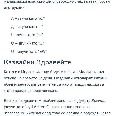
малайзийски език като цяло, свободно следва тези прости
инструкции:
А – звучи като “ах”
Д – звучи като “ъ”
I – звучи като “ее”
O – звучи като “О”
U – звучи като “EW”
Казвайки Здравейте
Както и в Индонезия, вие бъдете първи в Малайзия въз
основа на времето на деня.
Поздрави отговарят сутрин,
обед и вечер,
въпреки че не са много твърди насоки за
какво време за превключване.
Всички поздрави в Малайзия започват с думата
Selamat
(звучи като “су-LAH-мат”), което също означава
“безопасно”.
Selamat
след това се следва с подходящ етап