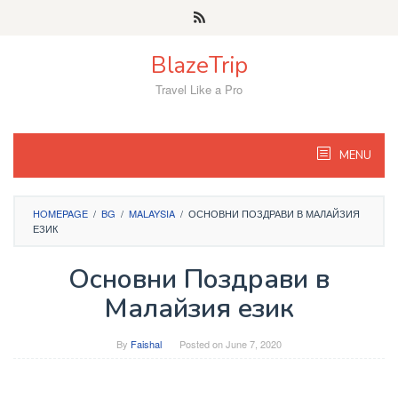
Skip
to
content
BlazeTrip
Travel Like a Pro
MENU
HOMEPAGE
/
BG
/
MALAYSIA
/
ОСНОВНИ ПОЗДРАВИ В МАЛАЙЗИЯ
ЕЗИК
Основни Поздрави в
Малайзия език
By
Faishal
Posted on
June 7, 2020