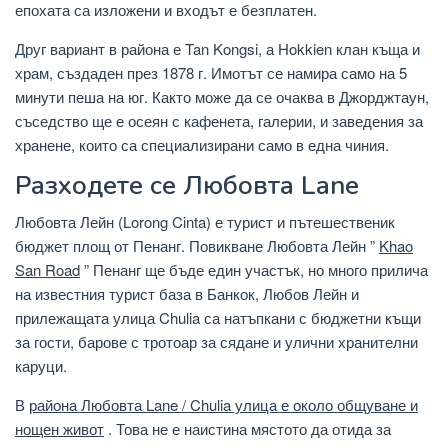
епохата са изложени и входът е безплатен.
Друг вариант в района е Tan Kongsi, а Hokkien клан къща и
храм, създаден през 1878 г. Имотът се намира само на 5
минути пеша на юг. Както може да се очаква в Джорджтаун,
съседство ще е осеян с кафенета, галерии, и заведения за
хранене, които са специализирани само в една чиния.
Разходете се Любовта Lane
Любовта Лейн (Lorong Cinta) е турист и пътешественик
бюджет площ от Пенанг. Повикване Любовта Лейн ”
Khao
San Road
” Пенанг ще бъде един участък, но много прилича
на известния турист база в Банкок, Любов Лейн и
прилежащата улица Chulia са натъпкани с бюджетни къщи
за гости, барове с тротоар за сядане и улични хранителни
каруци.
В
района Любовта Lane / Chulia улица е около общуване и
нощен живот
. Това не е наистина мястото да отида за