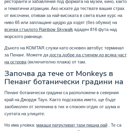
ресторанти и забавления под формата на музеи, кино, както
и тематични атракции. Ако искате да тествате вашия страх
от височини, отивам за най-високата в света въже курс на
ниво 65 или заплащане щедро да ходят (без обувки) на
всички стъклото Rainbow Skywalk
вдаден 816 фута над
морското равнище.
Дъното на KOMTAR служи като основен автобус терминал
за Пенанг. Можете да
доста добре да стигнем до всяка част
на острова
(включително плажа) от там.
Започва да тече от Monkeys в
Пенанг ботанически градини на
Пенанг ботанически градини са разположени в северния
край на Джордж Таун. Както подсказва името, ще бъде
заобиколен от зеленина в тих и спокоен отдих от шума и
суетата на улиците.
Но има уловка:
макаци патрулират тази пищна рай
. Те са