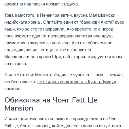
ароматни подправки аромат въздуха.
Това е мястото, в Пенанг за
евтин, вкусна Малайзийски
индийската храна
. Опитайте един от “бананови листа” къри
къщи, ако не сте го направили. Ако времето не е наред,
поне вземете един от препарирани samosas или друга
примамлива закуска за по-късно. Ако сте облечени по
подходящ начин, патица вътре в колоритен
Mahamariamman храма Шри, най-старият хиндуистки храм
на острова.
Бъдете готови: Малката Индия се чувства … ами …
малко
,
особено ако сте
се скитаха своя колега в Куала Лумпур
наскоро.
Обиколка на Чонг Fatt Це
Mansion
Индиго цвят имението на някога е принадлежала на Чонг
Fatt Це, богат търговец, който донесе в хора на изкуството