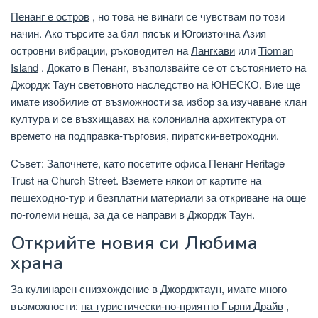
Пенанг е остров
, но това не винаги се чувствам по този
начин. Ако търсите за бял пясък и Югоизточна Азия
островни вибрации, ръководител на
Лангкави
или
Tioman
Island
. Докато в Пенанг, възползвайте се от състоянието на
Джордж Таун световното наследство на ЮНЕСКО. Вие ще
имате изобилие от възможности за избор за изучаване клан
култура и се възхищавах на колониална архитектура от
времето на подправка-търговия, пиратски-ветроходни.
Съвет: Започнете, като посетите офиса Пенанг Heritage
Trust на Church Street. Вземете някои от картите на
пешеходно-тур и безплатни материали за откриване на още
по-големи неща, за да се направи в Джордж Таун.
Открийте новия си Любима
храна
За кулинарен снизхождение в Джорджтаун, имате много
възможности:
на туристически-но-приятно Гърни Драйв
,