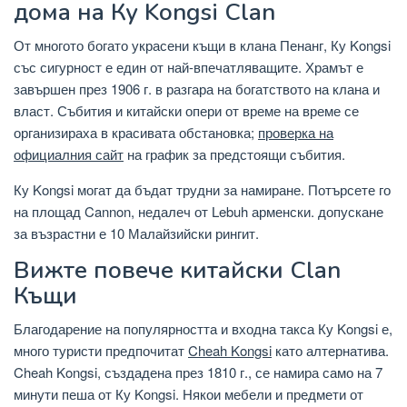
дома на Ку Kongsi Clan
От многото богато украсени къщи в клана Пенанг, Ку Kongsi
със сигурност е един от най-впечатляващите. Храмът е
завършен през 1906 г. в разгара на богатството на клана и
власт. Събития и китайски опери от време на време се
организираха в красивата обстановка;
проверка на
официалния сайт
на график за предстоящи събития.
Ку Kongsi могат да бъдат трудни за намиране. Потърсете го
на площад Cannon, недалеч от Lebuh арменски. допускане
за възрастни е 10 Малайзийски рингит.
Вижте повече китайски Clan
Къщи
Благодарение на популярността и входна такса Ку Kongsi е,
много туристи предпочитат
Cheah Kongsi
като алтернатива.
Cheah Kongsi, създадена през 1810 г., се намира само на 7
минути пеша от Ку Kongsi. Някои мебели и предмети от