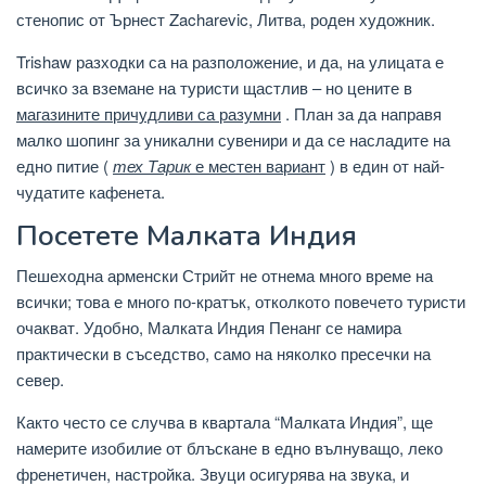
стенопис от Ърнест Zacharevic, Литва, роден художник.
Trishaw разходки са на разположение, и да, на улицата е
всичко за вземане на туристи щастлив – но цените в
магазините причудливи са разумни
. План за да направя
малко шопинг за уникални сувенири и да се насладите на
едно питие (
тех Тарик
е местен вариант
) в един от най-
чудатите кафенета.
Посетете Малката Индия
Пешеходна арменски Стрийт не отнема много време на
всички; това е много по-кратък, отколкото повечето туристи
очакват. Удобно, Малката Индия Пенанг се намира
практически в съседство, само на няколко пресечки на
север.
Както често се случва в квартала “Малката Индия”, ще
намерите изобилие от блъскане в едно вълнуващо, леко
френетичен, настройка. Звуци осигурява на звука, и