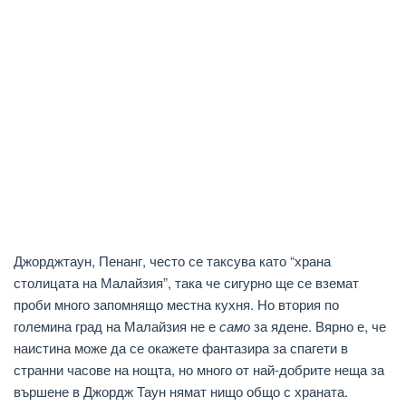
Джорджтаун, Пенанг, често се таксува като “храна
столицата на Малайзия”, така че сигурно ще се вземат
проби много запомнящо местна кухня. Но втория по
големина град на Малайзия не е
само
за ядене. Вярно е, че
наистина може да се окажете фантазира за спагети в
странни часове на нощта, но много от най-добрите неща за
вършене в Джордж Таун нямат нищо общо с храната.