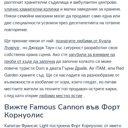
разтегнат хранителни съдилища и амбулантен центрове,
улично хранителни колички
и малки заведения за хранене.
Някои семейни магазини могат да продават само една или
две специалности усвоили през десетилетията на готвене
повторение.
Ще признае някои от най-
познатите любими от Куала
Лумпур
, но Джордж Таун със сигурност разработил своя
собствена храна сцена. Ако сте
загубили за вземане на
проби от къде да започна
да започне колкото се може
повече туристи Dom в двата Гърни Драйв, Air ITAM, или Red
Garden храните съд. Ще се насладите на разнообразие от
възможности и изобилие от хора, които гледат, но питам
местните жители за техните топ продавач-острите кирки,
след като открие
любимо местно ястие
.
Вижте Famous Cannon във Форт
Корнуолис
Капитан Франсис Light построена Форт Корнуолис от името