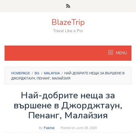
Skip
to
content
BlazeTrip
Travel Like a Pro
MENU
HOMEPAGE
/
BG
/
MALAYSIA
/
НАЙ-ДОБРИТЕ НЕЩА ЗА ВЪРШЕНЕ В
ДЖОРДЖТАУН, ПЕНАНГ, МАЛАЙЗИЯ
Най-добрите неща за
вършене в Джорджтаун,
Пенанг, Малайзия
By
Faishal
Posted on
June 29, 2020