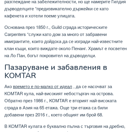
разглеждане на забележителности, но ще намерите Гилдия
дърводелците “предизвикателно държейки се като
кафенета и хотели поеме улицата.
Основана през 1850 г., Guild сграда историческите
Carpenters “служи като дом за много от забравени
имигрантите, които дойдоха да се изгради най-известните
клан къщи, които виждате около Пенанг. Храмът е посветен
на Ло Пан, богът покровител на дърводелци.
Пазаруване и забавления в
KOMTAR
Ако
времето е по-малко от идеал
, да се насочват за
KOMTAR кула, най-високият небостъргач на острова.
Обратно през 1986 г., KOMTAR е вторият най-високата
сграда в Азия на 65 етажа. Още три етажа са били
добавени през 2016 г., което общият им брой 68.
В KOMTAR кулата е буквално пълна с търговия на дребно,