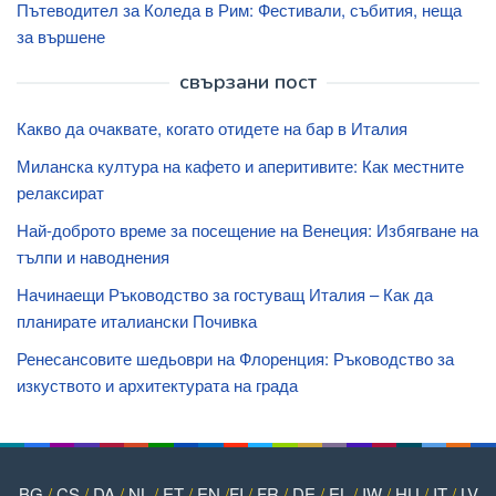
Пътеводител за Коледа в Рим: Фестивали, събития, неща
за вършене
свързани пост
Какво да очаквате, когато отидете на бар в Италия
Миланска култура на кафето и аперитивите: Как местните
релаксират
Най-доброто време за посещение на Венеция: Избягване на
тълпи и наводнения
Начинаещи Ръководство за гостуващ Италия – Как да
планирате италиански Почивка
Ренесансовите шедьоври на Флоренция: Ръководство за
изкуството и архитектурата на града
BG
/
CS
/
DA
/
NL
/
ET
/
EN
/
FI
/
FR
/
DE
/
EL
/
IW
/
HU
/
IT
/
LV