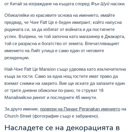
от Китай за изграждане на къщата според
Фън Шуй
насоки.
Обикаляйки из красивите основа на имението, имайте
предвид, че Чонг Fatt Це е беден имигрант, който напусна
родината си, за да избягат от войната и да постигнете
успех. Въпреки, че той започна като магазинер в Джакарта,
той се разрасна и богатство от земята. Впечатляващият
имението на Лийт улица е само един от неговите
резиденции.
Най-Чонг Fatt Це Mansion също удвоява като изключителна
къща за гости. Само за една нощ гостите имат право да
вземат снимки на закрито. Вие ще искате да запазите един
от трите дневни обиколки по-рано, те струват 18
Малайзийски рингит и последните 45 минути.
За друго имение,
провери на Пинанг Peranakan имението
на
Church Street (фотография също е забранено).
Насладете се на декорацията в