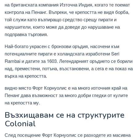
на британската компания Източна Индия, когато те поемат
контрола на Пенанг. Въпреки, че крепостта не видя борба,
той служи като възпиращо средство срещу пирати и
нарушители, които може да доведе до нарушаване на
подправка търговия.
Най-богато украсен с бронзови оръдия, насочени към
потенциалните пирати е холандската изработени Seri
Rambai и датите за 1603. Легендарният оръдието се борили
над, преместени, потъна, възстановени, а сега е на показ на
върха на крепостта.
видно място Форт Корнуолис е на много източния край на
Пенанг дава възможност за много добри гледки от кулите
на крепостта му.
Възхищавам се на структурите
Colonial
След посещение Форт Корнуолис се разходете из масивна