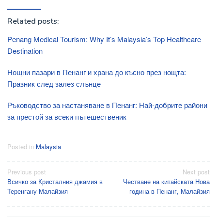
Related posts:
Penang Medical Tourism: Why It’s Malaysia’s Top Healthcare
Destination
Нощни пазари в Пенанг и храна до късно през нощта:
Празник след залез слънце
Ръководство за настаняване в Пенанг: Най-добрите райони
за престой за всеки пътешественик
Posted in
Malaysia
Post
Previous post
Next post
Всичко за Кристалния джамия в
Честване на китайската Нова
navigation
Теренгану Малайзия
година в Пенанг, Малайзия