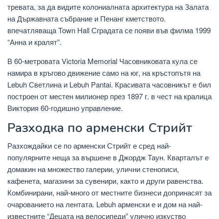
тревата, за да видите колониалната архитектура на Залата
на Държавната събрание и Пенанг кметството.
впечатляваща Town Hall Сградата се появи във филма 1999
“Анна и кралят”.
В 60-метровата Victoria Memorial Часовниковата кула се
намира в кръгово движение само на юг, на кръстопътя на
Lebuh Светлина и Lebuh Pantai. Красивата часовникът е бил
построен от местен милионер през 1897 г. в чест на кралица
Виктория 60-годишно управление.
Разходка по арменски Стрийт
Разхождайки се по арменски Стрийт е сред най-
популярните неща за вършене в Джордж Таун. Кварталът е
домакин на множество галерии, улични стенописи,
кафенета, магазини за сувенири, както и други равенства.
Комбинирани, най-много от местните бизнеси допринасят за
очарованието на лентата. Lebuh арменски е и дом на най-
известните “Децата на велосипеди” улично изкуство