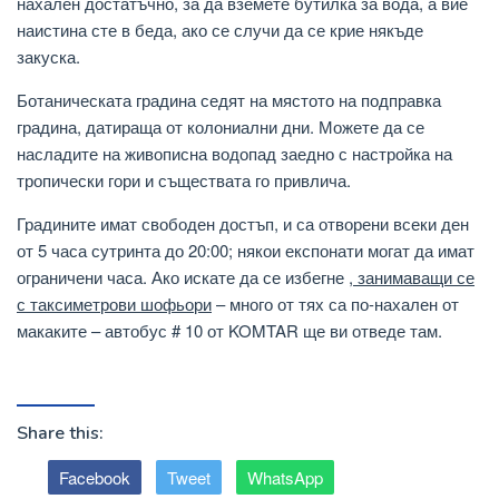
нахален достатъчно, за да вземете бутилка за вода, а вие
наистина сте в беда, ако се случи да се крие някъде
закуска.
Ботаническата градина седят на мястото на подправка
градина, датираща от колониални дни. Можете да се
насладите на живописна водопад заедно с настройка на
тропически гори и съществата го привлича.
Градините имат свободен достъп, и са отворени всеки ден
от 5 часа сутринта до 20:00; някои експонати могат да имат
ограничени часа. Ако искате да се избегне
, занимаващи се
с таксиметрови шофьори
– много от тях са по-нахален от
макаките – автобус # 10 от KOMTAR ще ви отведе там.
Share this:
Facebook
Tweet
WhatsApp