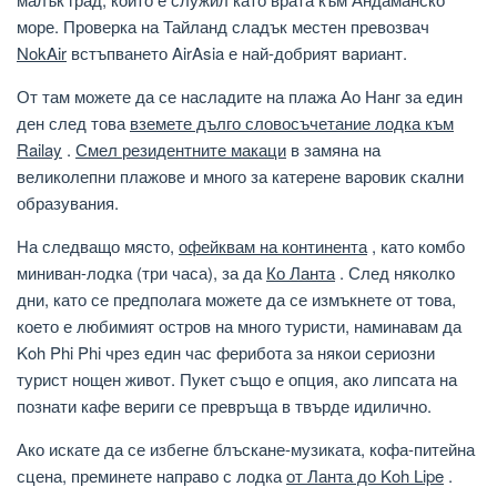
море. Проверка на Тайланд сладък местен превозвач
NokAir
встъпването AirAsia е най-добрият вариант.
От там можете да се насладите на плажа Ао Нанг за един
ден след това
вземете дълго словосъчетание лодка към
Railay
.
Смел резидентните макаци
в замяна на
великолепни плажове и много за катерене варовик скални
образувания.
На следващо място,
офейквам на континента
, като комбо
миниван-лодка (три часа), за да
Ко Ланта
. След няколко
дни, като се предполага можете да се измъкнете от това,
което е любимият остров на много туристи, наминавам да
Koh Phi Phi чрез един час ферибота за някои сериозни
турист нощен живот. Пукет също е опция, ако липсата на
познати кафе вериги се превръща в твърде идилично.
Ако искате да се избегне блъскане-музиката, кофа-питейна
сцена, преминете направо с лодка
от Ланта до Koh Lipe
.