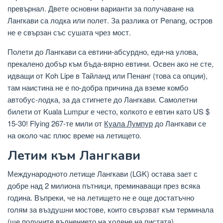
превърнал. Двете основни варианти за получаване на
Лангкави са лодка или полет. За разлика от Penang, остров
не е свързан със сушата чрез мост.
Полети до Лангкави са евтини-абсурдно, еди-на улова,
прекалено добър към бъда-вярно евтини. Освен ако не сте,
идващи от Koh Lipe в Тайланд или Пенанг (това са опции),
там наистина не е по-добра причина да вземе комбо
автобус-лодка, за да стигнете до Лангкави. Самолетни
билети от Kuala Lumpur е често, колкото е евтин като US $
15-30! Flying 267-те мили от
Куала Лумпур
до Лангкави се
на около час плюс време на летището.
Летим към Лангкави
Международното летище Лангкави (LGK) остава зает с
добре над 2 милиона пътници, преминаващи през всяка
година. Въпреки, че на летището не е още достатъчно
голям за въздушни мостове, които свързват към терминала
(ще получите вълнението на ходене на пистата),