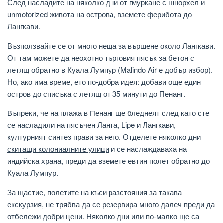
След насладите на няколко дни от гмуркане с шнорхел и
unmotorized живота на острова, вземете ферибота до
Лангкави.
Възползвайте се от много неща за вършене около Лангкави.
От там можете да неохотно търговия пясък за бетон с
летящ обратно в Куала Лумпур (Malindo Air е добър избор).
Но, ако има време, ето по-добра идея: добави още един
остров до списъка с летящ от 35 минути до Пенанг.
Въпреки, че на плажа в Пенанг ще бледнеят след като сте
се насладили на пясъчен Ланта, Lipe и Лангкави,
културният синтез прави за него. Отделете няколко дни
скитащи колониалните улици
и се наслаждаваха на
индийска храна, преди да вземете евтин полет обратно до
Куала Лумпур.
За щастие, полетите на къси разстояния за такава
екскурзия, не трябва да се резервира много далеч преди да
отбележи добри цени. Няколко дни или по-малко ще са