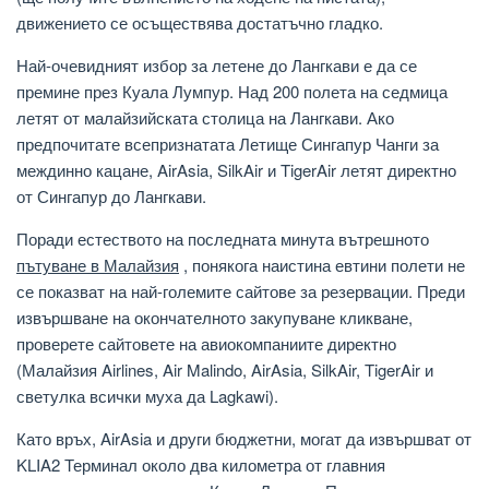
движението се осъществява достатъчно гладко.
Най-очевидният избор за летене до Лангкави е да се
премине през Куала Лумпур. Над 200 полета на седмица
летят от малайзийската столица на Лангкави. Ако
предпочитате всепризнатата Летище Сингапур Чанги за
междинно кацане, AirAsia, SilkAir и TigerAir летят директно
от Сингапур до Лангкави.
Поради естеството на последната минута вътрешното
пътуване в Малайзия
, понякога наистина евтини полети не
се показват на най-големите сайтове за резервации. Преди
извършване на окончателното закупуване кликване,
проверете сайтовете на авиокомпаниите директно
(Малайзия Airlines, Air Malindo, AirAsia, SilkAir, TigerAir и
светулка всички муха да Lagkawi).
Като връх, AirAsia и други бюджетни, могат да извършват от
KLIA2 Терминал около два километра от главния