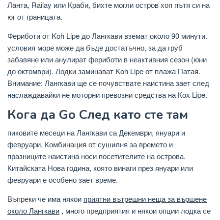
Ланта, Railay или Краби, бихте могли остров хоп пътя си на
юг от границата.
Фериботи от Koh Lipe до Лангкави вземат около 90 минути.
условия море може да бъде достатъчно, за да груб
забавяне или анулират фериботи в неактивния сезон (юни
до октомври). Лодки заминават Koh Lipe от плажа Патая.
Внимание: Лангкави ще се почувствате наистина зает след
наслаждавайки не моторни превозни средства на Кох Lipe.
Кога да Go След като сте там
пиковите месеци на Лангкави са Декември, януари и
февруари. Комбинация от сушилня за времето и
празниците наистина носи посетителите на острова.
Китайската Нова година, която винаги през януари или
февруари е особено зает време.
Въпреки че има някои
приятни вътрешни неща за вършене
около Лангкави
, много предприятия и някои опции лодка се