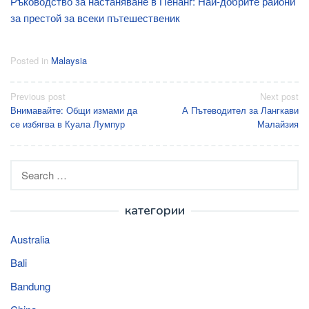
Ръководство за настаняване в Пенанг: Най-добрите райони
за престой за всеки пътешественик
Posted in
Malaysia
Post
Previous post
Next post
Внимавайте: Общи измами да
А Пътеводител за Лангкави
navigation
се избягва в Куала Лумпур
Малайзия
Search
for:
категории
Australia
Bali
Bandung