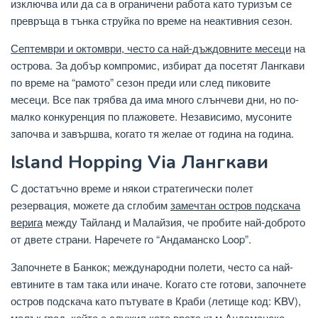
изключва или да са в ограничени работа като туризъм се
превръща в тънка струйка по време на неактивния сезон.
Септември и октомври, често са най-дъждовните месеци
на
острова. За добър компромис, избират да посетят Лангкави
по време на “рамото” сезон преди или след пиковите
месеци. Все пак трябва да има много слънчеви дни, но по-
малко конкуренция по плажовете. Независимо, мусоните
започва и завършва, когато тя желае от година на година.
Island Hopping Via Лангкави
С достатъчно време и някои стратегически полет
резервация, можете да сглобим
замечтан остров подскача
верига
между Тайланд и Малайзия, че пробите най-доброто
от двете страни. Наречете го “Андаманско Loop”.
Започнете в Банкок; международни полети, често са най-
евтините в там така или иначе. Когато сте готови, започнете
остров подскача като пътувате в Краби (летище код: KBV),
малък град, който е служил като врата към Андаманско