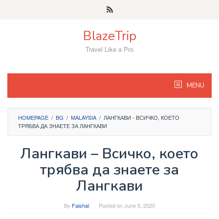
Skip
to
content
BlazeTrip
Travel Like a Pro
MENU
HOMEPAGE
/
BG
/
MALAYSIA
/
ЛАНГКАВИ - ВСИЧКО, КОЕТО
ТРЯБВА ДА ЗНАЕТЕ ЗА ЛАНГКАВИ
Лангкави – Всичко, което
трябва да знаете за
Лангкави
By
Faishal
Posted on
June 5, 2020