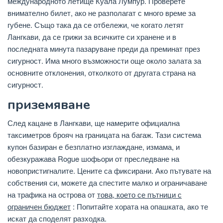
международното летище Куала Лумпур. Проверете
внимателно билет, ако не разполагат с много време за
губене. Също така да се отбележи, че когато летят
Лангкави, да се грижи за всичките си хранене и в
последната минута пазаруване преди да преминат през
сигурност. Има много възможности още около залата за
основните отклонения, отколкото от другата страна на
сигурност.
приземяване
След кацане в Лангкави, ще намерите официална
таксиметров брояч на границата на багаж. Тази система
купон базиран е безплатно изглаждане, измама, и
обезкуражава Rogue шофьори от преследване на
новопристигналите. Цените са фиксирани. Ако пътувате на
собствения си, можете да спестите малко и ограничаване
на трафика на острова от
това, което се пътници с
ограничен бюджет
: Попитайте хората на опашката, ако те
искат да споделят разходка.