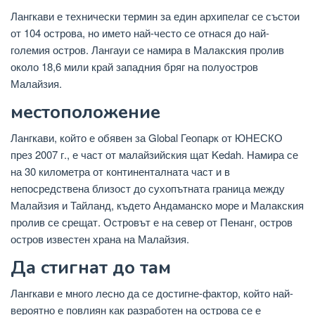
Лангкави е технически термин за един архипелаг се състои
от 104 острова, но името най-често се отнася до най-
големия остров. Лангауи се намира в Малакския пролив
около 18,6 мили край западния бряг на полуостров
Малайзия.
местоположение
Лангкави, който е обявен за Global Геопарк от ЮНЕСКО
през 2007 г., е част от малайзийския щат Kedah. Намира се
на 30 километра от континенталната част и в
непосредствена близост до сухопътната граница между
Малайзия и Тайланд, където Андаманско море и Малакския
пролив се срещат. Островът е на север от Пенанг, остров
остров известен храна на Малайзия.
Да стигнат до там
Лангкави е много лесно да се достигне-фактор, който най-
вероятно е повлиян как разработен на острова се е