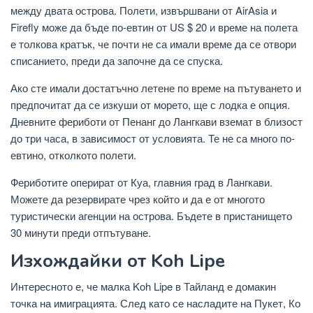
между двата острова. Полети, извършвани от AirAsia и
Firefly може да бъде по-евтин от US $ 20 и време на полета
е толкова кратък, че почти не са имали време да се отвори
списанието, преди да започне да се спуска.
Ако сте имали достатъчно летене по време на пътуването и
предпочитат да се изкуши от морето, ще с лодка е опция.
Дневните фериботи от Пенанг до Лангкави вземат в близост
до три часа, в зависимост от условията. Те не са много по-
евтино, отколкото полети.
Фериботите оперират от Куа, главния град в Лангкави.
Можете да резервирате чрез който и да е от многото
туристически агенции на острова. Бъдете в пристанището
30 минути преди отпътуване.
Изхождайки от Koh Lipe
Интересното е, че малка Koh Lipe в Тайланд е домакин
точка на имиграцията. След като се насладите на Пукет, Ко