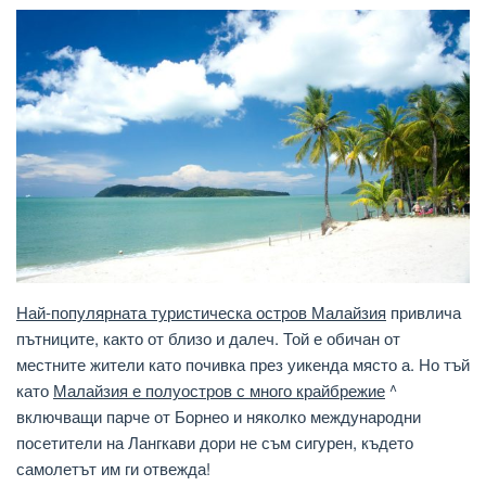
Най-популярната туристическа остров Малайзия
привлича
пътниците, както от близо и далеч. Той е обичан от
местните жители като почивка през уикенда място а. Но тъй
като
Малайзия е полуостров с много крайбрежие
^
включващи парче от Борнео и няколко международни
посетители на Лангкави дори не съм сигурен, където
самолетът им ги отвежда!