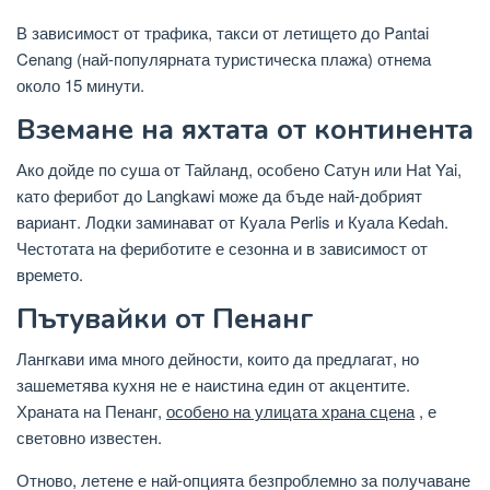
В зависимост от трафика, такси от летището до Pantai
Cenang (най-популярната туристическа плажа) отнема
около 15 минути.
Вземане на яхтата от континента
Ако дойде по суша от Тайланд, особено Сатун или Hat Yai,
като ферибот до Langkawi може да бъде най-добрият
вариант. Лодки заминават от Куала Perlis и Куала Kedah.
Честотата на фериботите е сезонна и в зависимост от
времето.
Пътувайки от Пенанг
Лангкави има много дейности, които да предлагат, но
зашеметява кухня не е наистина един от акцентите.
Храната на Пенанг,
особено на улицата храна сцена
, е
световно известен.
Отново, летене е най-опцията безпроблемно за получаване