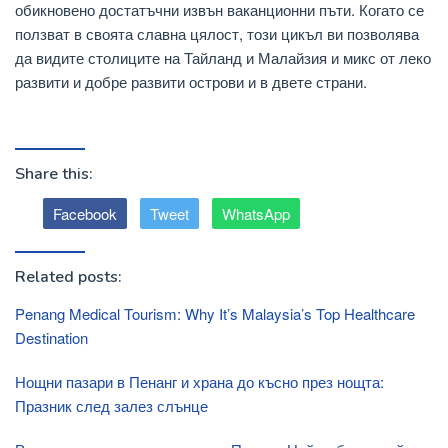
обикновено достатъчни извън ваканционни пъти. Когато се
ползват в своята славна цялост, този цикъл ви позволява
да видите столиците на Тайланд и Малайзия и микс от леко
развити и добре развити острови и в двете страни.
Share this:
Facebook
Tweet
WhatsApp
Related posts:
Penang Medical Tourism: Why It’s Malaysia’s Top Healthcare
Destination
Нощни пазари в Пенанг и храна до късно през нощта:
Празник след залез слънце