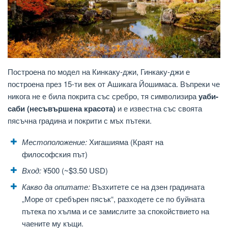
Построена по модел на Кинкаку-джи, Гинкаку-джи е
построена през 15-ти век от Ашикага Йошимаса. Въпреки че
никога не е била покрита със сребро, тя символизира
уаби-
саби (несъвършена красота)
и е известна със своята
пясъчна градина и покрити с мъх пътеки.
Местоположение:
Хигашияма (Краят на
философския път)
Вход:
¥500 (~$3.50 USD)
Какво да опитате:
Възхитете се на дзен градината
„Море от сребърен пясък“, разходете се по буйната
пътека по хълма и се замислите за спокойствието на
чаените му къщи.