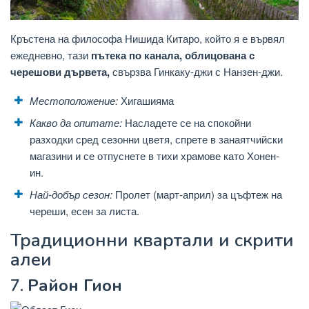
Кръстена на философа Нишида Китаро, който я е вървял
ежедневно, тази
пътека по канала, облицована с
черешови дървета,
свързва Гинкаку-джи с Нанзен-джи.
Местоположение:
Хигашияма
Какво да опитате:
Насладете се на спокойни
разходки сред сезонни цветя, спрете в занаятчийски
магазини и се отпуснете в тихи храмове като Хонен-
ин.
Най-добър сезон:
Пролет (март-април) за цъфтеж на
череши, есен за листа.
Традиционни квартали и скрити
алеи
7.
Район Гион