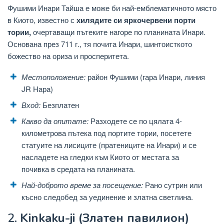
Фушими Инари Тайша е може би най-емблематичното място
в Киото, известно с
хилядите си яркочервени порти
тории,
очертаващи пътеките нагоре по планината Инари.
Основана през 711 г., тя почита Инари, шинтоисткото
божество на ориза и просперитета.
Местоположение:
район Фушими (гара Инари, линия
JR Нара)
Вход:
Безплатен
Какво да опитате:
Разходете се по цялата 4-
километрова пътека под портите тории, посетете
статуите на лисиците (пратениците на Инари) и се
насладете на гледки към Киото от местата за
почивка в средата на планината.
Най-доброто време за посещение:
Рано сутрин или
късно следобед за уединение и златна светлина.
2.
Kinkaku-ji (Златен павилион)