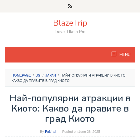
Skip
to
content
BlazeTrip
Travel Like a Pro
MENU
HOMEPAGE
/
BG
/
JAPAN
/
НАЙ-ПОПУЛЯРНИ АТРАКЦИИ В КИОТО:
КАКВО ДА ПРАВИТЕ В ГРАД КИОТО
Най-популярни атракции в
Киото: Какво да правите в
град Киото
By
Faishal
Posted on
June 26, 2025