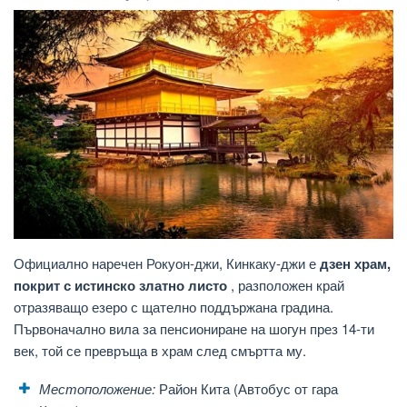
Официално наречен Рокуон-джи, Кинкаку-джи е
дзен храм,
покрит с истинско златно листо
, разположен край
отразяващо езеро с щателно поддържана градина.
Първоначално вила за пенсиониране на шогун през 14-ти
век, той се превръща в храм след смъртта му.
Местоположение:
Район Кита (Автобус от гара