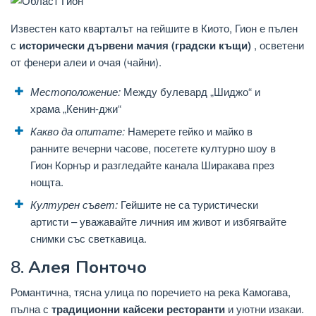
Известен като кварталът на гейшите в Киото, Гион е пълен
с
исторически дървени мачия (градски къщи)
, осветени
от фенери алеи и очая (чайни).
Местоположение:
Между булевард „Шиджо“ и
храма „Кенин-джи“
Какво да опитате:
Намерете гейко и майко в
ранните вечерни часове, посетете културно шоу в
Гион Корнър и разгледайте канала Ширакава през
нощта.
Културен съвет:
Гейшите не са туристически
артисти – уважавайте личния им живот и избягвайте
снимки със светкавица.
8.
Алея Понточо
Романтична, тясна улица по поречието на река Камогава,
пълна с
традиционни кайсеки ресторанти
и уютни изакаи.