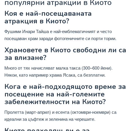
популярни атракции в Киото
Коя е най-посещаваната
атракция в Киото?
Фушими Инари Тайша е най-емблематичният и често
посещаван храм заради фотогеничните си порти тории.
Храмовете в Киото свободни ли са
за влизане?
Много от тях начисляват малка такса (300–600 йени).
Някои, като например храма Ясака, са безплатни.
Кога е най-подходящото време за
посещение на най-големите
забележителности на Киото?
Пролетта (март-април) и есента (октомври-ноември) са
идеални за цъфтеж и зеленина на черешите.
Киото подходящ ли е за