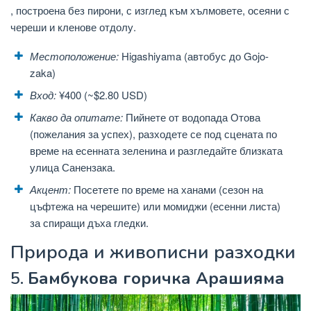
, построена без пирони, с изглед към хълмовете, осеяни с
череши и кленове отдолу.
Местоположение:
Higashiyama (автобус до Gojo-
zaka)
Вход:
¥400 (~$2.80 USD)
Какво да опитате:
Пийнете от водопада Отова
(пожелания за успех), разходете се под сцената по
време на есенната зеленина и разгледайте близката
улица Санензака.
Акцент:
Посетете по време на ханами (сезон на
цъфтежа на черешите) или момиджи (есенни листа)
за спиращи дъха гледки.
Природа и живописни разходки
5.
Бамбукова горичка Арашияма