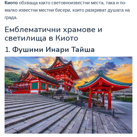
Киото
обхваща както световноизвестни места, така и по-
малко известни местни бисери, които разкриват душата на
града.
Емблематични храмове и
светилища в Киото
1.
Фушими Инари Тайша