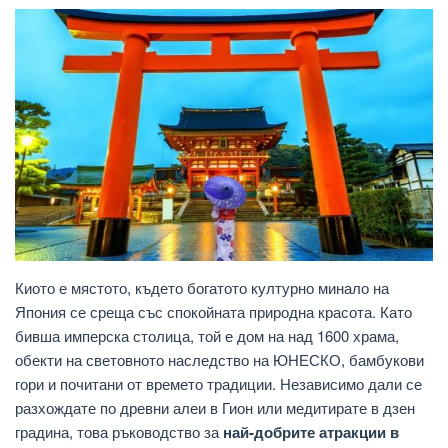
Киото е мястото, където богатото културно минало на
Япония се среща със спокойната природна красота. Като
бивша имперска столица, той е дом на над 1600 храма,
обекти на световното наследство на ЮНЕСКО, бамбукови
гори и почитани от времето традиции. Независимо дали се
разхождате по древни алеи в Гион или медитирате в дзен
градина, това ръководство за
най-добрите атракции в