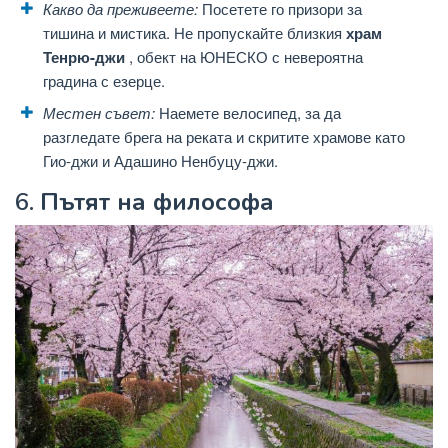
Какво да преживеете:
Посетете го призори за
тишина и мистика. Не пропускайте близкия
храм
Тенрю-джи
, обект на ЮНЕСКО с невероятна
градина с езерце.
Местен съвет:
Наемете велосипед, за да
разгледате брега на реката и скритите храмове като
Гио-джи и Адашино Ненбуцу-джи.
6.
Пътят на философа