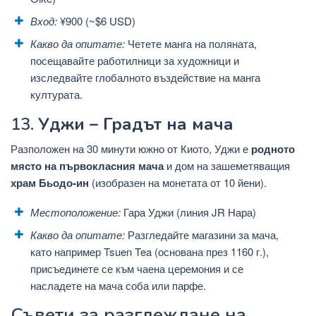
Вход:
¥900 (~$6 USD)
Какво да опитате:
Четете манга на поляната,
посещавайте работилници за художници и
изследвайте глобалното въздействие на манга
културата.
13.
Уджи – Градът на мача
Разположен на 30 минути южно от Киото, Уджи е
родното
място на първокласния мача
и дом на зашеметяващия
храм Бьодо-ин
(изобразен на монетата от 10 йени).
Местоположение:
Гара Уджи (линия JR Нара)
Какво да опитате:
Разгледайте магазини за мача,
като например Tsuen Tea (основана през 1160 г.),
присъединете се към чаена церемония и се
насладете на мача соба или парфе.
Съвети за разглеждане на