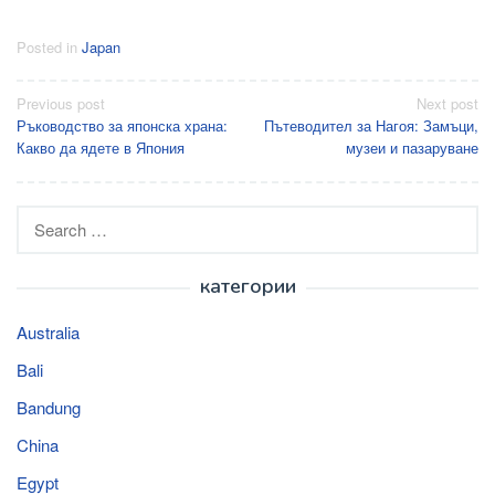
Posted in
Japan
Post
Previous post
Next post
Ръководство за японска храна:
Пътеводител за Нагоя: Замъци,
navigation
Какво да ядете в Япония
музеи и пазаруване
Search
for:
категории
Australia
Bali
Bandung
China
Egypt