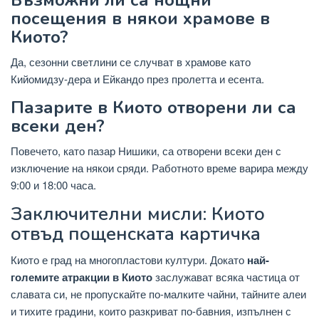
посещения в някои храмове в
Киото?
Да, сезонни светлини се случват в храмове като
Кийомидзу-дера и Ейкандо през пролетта и есента.
Пазарите в Киото отворени ли са
всеки ден?
Повечето, като пазар Нишики, са отворени всеки ден с
изключение на някои сряди. Работното време варира между
9:00 и 18:00 часа.
Заключителни мисли: Киото
отвъд пощенската картичка
Киото е град на многопластови култури. Докато
най-
големите атракции в Киото
заслужават всяка частица от
славата си, не пропускайте по-малките чайни, тайните алеи
и тихите градини, които разкриват по-бавния, изпълнен с