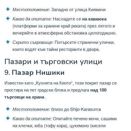
Местоположение:
Западно от улица Киямачи
Какво да опитате:
Насладете се
на каваюка
(платформи за хранене край реката) през лятото и
вечеряйте в атмосферна обстановка целогодишно.
Скрито съкровище:
Потърсете странични улички,
които водят към тайни ресторанти в двора.
Пазари и търговски улици
9.
Пазар Нишики
Известен като „Кухнята на Киото“, този покрит пазар се
простира на пет градски блока и предлага
над 100
търговци на храна
.
Местоположение:
близо до Shijo-Karasuma
Какво да опитате:
Опитайте печено мочи, сашими
на клечки, юба (тофу кора), цукемоно (кисели