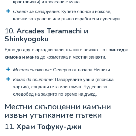
краставички) и кроасани с мача.
Съвет за пазаруване:
Купете японски ножове,
клечки за хранене или ръчно изработени сувенири.
10.
Arcades Teramachi и
Shinkyogoku
Едно до друго аркадни зали, пълни с всичко – от
винтидж
кимона и манга
до козметика и местни занаяти.
Местоположение:
Северно от пазара Нишики
Какво да опитате:
Пазарувайте уаши (японска
хартия), сандали гета или тамян. Чудесно за
следобед на закрито по време на дъжд.
Местни скъпоценни камъни
извън утъпканите пътеки
11.
Храм Тофуку-джи