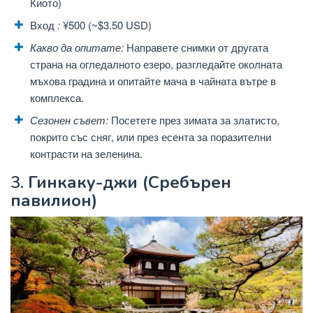
Киото)
Вход
:
¥500 (~$3.50 USD)
Какво да опитате:
Направете снимки от другата
страна на огледалното езеро, разгледайте околната
мъхова градина и опитайте мача в чайната вътре в
комплекса.
Сезонен съвет:
Посетете през зимата за златисто,
покрито със сняг, или през есента за поразителни
контрасти на зеленина.
3.
Гинкаку-джи (Сребърен
павилион)