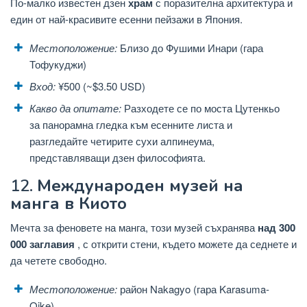
По-малко известен дзен
храм
с поразителна архитектура и
един от най-красивите есенни пейзажи в Япония.
Местоположение:
Близо до Фушими Инари (гара
Тофукуджи)
Вход:
¥500 (~$3.50 USD)
Какво да опитате:
Разходете се по моста Цутенкьо
за панорамна гледка към есенните листа и
разгледайте четирите сухи алпинеума,
представляващи дзен философията.
12.
Международен музей на
манга в Киото
Мечта за феновете на манга, този музей съхранява
над 300
000 заглавия
, с открити стени, където можете да седнете и
да четете свободно.
Местоположение:
район Nakagyo (гара Karasuma-
Oike)