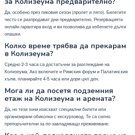
за Колизеума предварително?
Да, особено през пиковия сезон (пролет и лято). Билетите
често се разпродават дни предварително. Резервацията
онлайн гарантира вход и ви позволява да избегнете дълги
опашки.
Колко време трябва да прекарам
в Колизеума?
Средно 2-3 часа са достатъчни за разглеждане на
Колизеума. Ако включите и Римския форум и Палатинския
хълм, планирайте 4-5 часа или дори цял ден.
Мога ли да посетя подземния
етаж на Колизеума и арената?
Да, но тези зони изискват специални билети или
организирани обиколки с екскурзовод. Те са силно
препоръчителни за по-завладяващо преживяване.