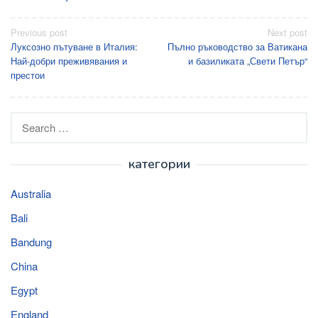
Post
Previous post
Next post
Луксозно пътуване в Италия:
Пълно ръководство за Ватикана
navigation
Най-добри преживявания и
и базиликата „Свети Петър“
престои
Search
for:
категории
Australia
Bali
Bandung
China
Egypt
England