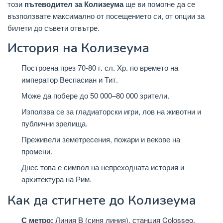
този
пътеводител за Колизеума
ще ви помогне да се
възползвате максимално от посещението си, от опции за
билети до съвети отвътре.
История на Колизеума
Построена през 70-80 г. сл. Хр. по времето на
император Веспасиан и Тит.
Може да побере до 50 000–80 000 зрители.
Използва се за гладиаторски игри, лов на животни и
публични зрелища.
Преживели земетресения, пожари и векове на
промени.
Днес това е символ на непреходната история и
архитектура на Рим.
Как да стигнете до Колизеума
С метро:
Линия B (синя линия), станция Colosseo,