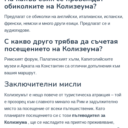
обиколките на Колизеума?
Предлагат се обиколки на английски, италиански, испански,
френски, немски и много други езици. Предлагат се и
аудиогидове.
С какво друго трябва да съчетая
посещението на Колизеума?
Римският форум, Палатинският хълм, Капитолийските
музеи и Арката на Константин са отлични допълнения към
вашия маршрут.
Заключителни мисли
Колизеумът е нещо повече от туристическа атракция – той
е прозорец към славното минало на Рим и задължително
място за посещение от всеки пътешественик. Като
планирате посещението си с този
пътеводител за
Колизеума
, ще се насладите на приятно преживяване,