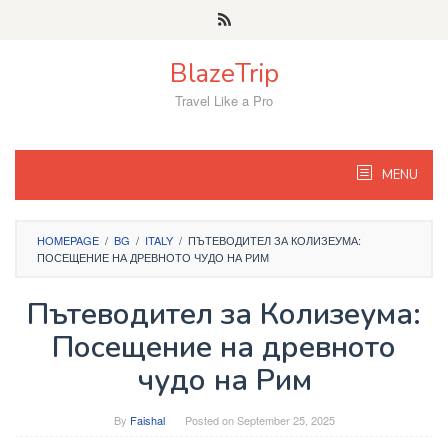
Skip
to
content
BlazeTrip
Travel Like a Pro
MENU
HOMEPAGE
/
BG
/
ITALY
/
ПЪТЕВОДИТЕЛ ЗА КОЛИЗЕУМА:
ПОСЕЩЕНИЕ НА ДРЕВНОТО ЧУДО НА РИМ
Пътеводител за Колизеума:
Посещение на древното
чудо на Рим
By
Faishal
Posted on
September 25, 2025