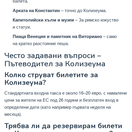
билета.
Арката на Константин
– точно до Колизеума.
Капитолийски хълм и музеи
– За римско изкуство
и статуи.
Пиаца Венеция и паметник на Виториано
– само
на кратко разстояние пеша.
Често задавани въпроси –
Пътеводител за Колизеума
Колко струват билетите за
Колизеума?
Стандартната входна такса е около 16–20 евро, с намалени
цени за жители на ЕС под 26 години и безплатен вход в
определени дати (като например първата неделя на
месеца).
Трябва ли да резервирам билети