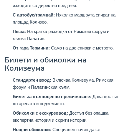
изходите са директно пред нея.
С автобус/трамвай:
Няколко маршрута спират на
площад Колизео.
Пеша:
На кратка разходка от Римския форум и
хълма Палатин.
От гара Термини:
Само на две спирки с метрото.
Билети и обиколки на
Колизеума
Стандартен вход:
Включва Колизеума, Римския
форум и Палатинския хълм.
Билет за пълноценно преживяване:
Дава достъп
до арената и подземието.
Обиколки с екскурзовод:
Достъп без опашка,
експертна история и скрити истории.
Нощни обиколки:
Специален начин да се