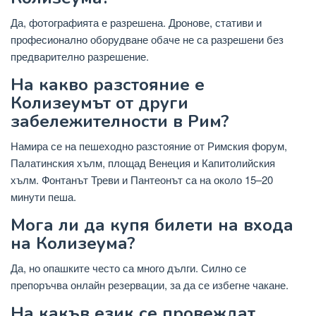
Да, фотографията е разрешена. Дронове, стативи и
професионално оборудване обаче не са разрешени без
предварително разрешение.
На какво разстояние е
Колизеумът от други
забележителности в Рим?
Намира се на пешеходно разстояние от Римския форум,
Палатинския хълм, площад Венеция и Капитолийския
хълм. Фонтанът Треви и Пантеонът са на около 15–20
минути пеша.
Мога ли да купя билети на входа
на Колизеума?
Да, но опашките често са много дълги. Силно се
препоръчва онлайн резервации, за да се избегне чакане.
На какъв език се провеждат