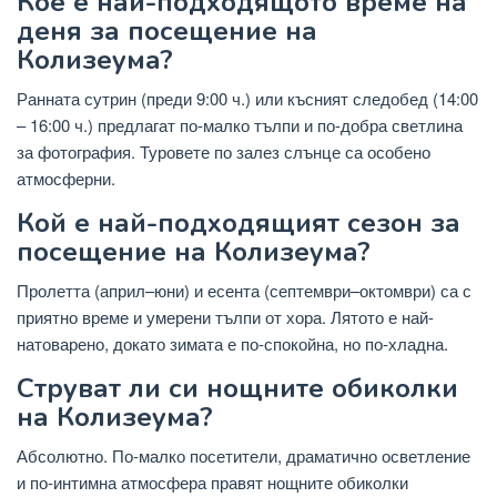
Кое е най-подходящото време на
деня за посещение на
Колизеума?
Ранната сутрин (преди 9:00 ч.) или късният следобед (14:00
– 16:00 ч.) предлагат по-малко тълпи и по-добра светлина
за фотография. Туровете по залез слънце са особено
атмосферни.
Кой е най-подходящият сезон за
посещение на Колизеума?
Пролетта (април–юни) и есента (септември–октомври) са с
приятно време и умерени тълпи от хора. Лятото е най-
натоварено, докато зимата е по-спокойна, но по-хладна.
Струват ли си нощните обиколки
на Колизеума?
Абсолютно. По-малко посетители, драматично осветление
и по-интимна атмосфера правят нощните обиколки