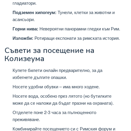
гладиатори.
Подземен хипогеум:
Тунели, клетки за животни и
асансьори.
Горни нива:
Невероятни панорамни гледки към Рим.
Изложби:
Ротиращи експонати за римската история.
Съвети за посещение на
Колизеума
Купете билети онлайн предварително, за да
избегнете дългите опашки.
Носете удобни обувки – има много ходене.
Носете вода, особено през лятото (но бутилките
може да се наложи да бъдат празни на охраната).
Отделете поне 2-3 часа за пълноценното
преживяване.
Комбинирайте посещението си с Римския форум и