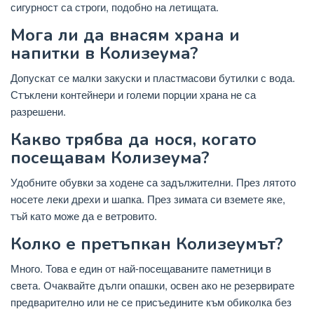
сигурност са строги, подобно на летищата.
Мога ли да внасям храна и
напитки в Колизеума?
Допускат се малки закуски и пластмасови бутилки с вода.
Стъклени контейнери и големи порции храна не са
разрешени.
Какво трябва да нося, когато
посещавам Колизеума?
Удобните обувки за ходене са задължителни. През лятото
носете леки дрехи и шапка. През зимата си вземете яке,
тъй като може да е ветровито.
Колко е претъпкан Колизеумът?
Много. Това е един от най-посещаваните паметници в
света. Очаквайте дълги опашки, освен ако не резервирате
предварително или не се присъедините към обиколка без