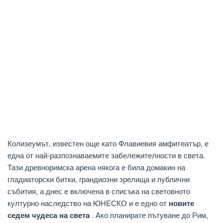
Колизеумът, известен още като Флавиевия амфитеатър, е
една от най-разпознаваемите забележителности в света.
Тази древноримска арена някога е била домакин на
гладиаторски битки, грандиозни зрелища и публични
събития, а днес е включена в списъка на световното
културно наследство на ЮНЕСКО и е едно от
новите
седем чудеса на света
. Ако планирате пътуване до Рим,