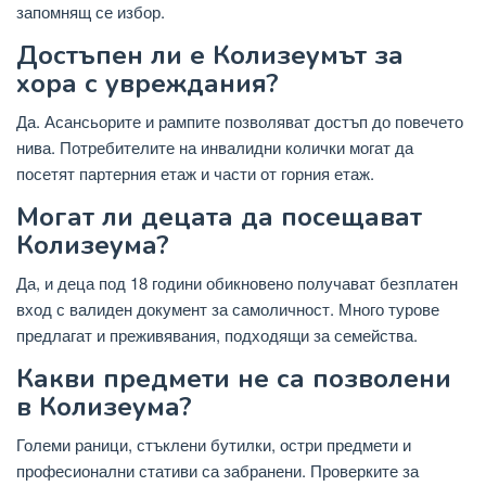
запомнящ се избор.
Достъпен ли е Колизеумът за
хора с увреждания?
Да. Асансьорите и рампите позволяват достъп до повечето
нива. Потребителите на инвалидни колички могат да
посетят партерния етаж и части от горния етаж.
Могат ли децата да посещават
Колизеума?
Да, и деца под 18 години обикновено получават безплатен
вход с валиден документ за самоличност. Много турове
предлагат и преживявания, подходящи за семейства.
Какви предмети не са позволени
в Колизеума?
Големи раници, стъклени бутилки, остри предмети и
професионални стативи са забранени. Проверките за