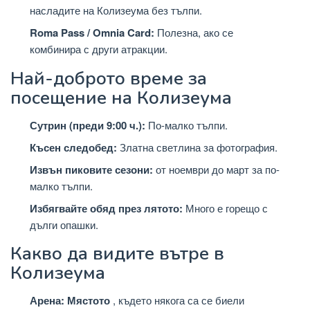
насладите на Колизеума без тълпи.
Roma Pass / Omnia Card:
Полезна, ако се
комбинира с други атракции.
Най-доброто време за
посещение на Колизеума
Сутрин (преди 9:00 ч.):
По-малко тълпи.
Късен следобед:
Златна светлина за фотография.
Извън пиковите сезони:
от ноември до март за по-
малко тълпи.
Избягвайте обяд през лятото:
Много е горещо с
дълги опашки.
Какво да видите вътре в
Колизеума
Арена: Мястото
, където някога са се биели