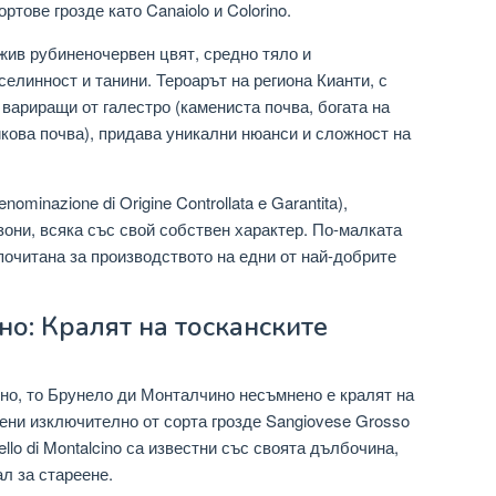
тове грозде като Canaiolo и Colorino.
 жив рубиненочервен цвят, средно тяло и
елинност и танини. Тероарът на региона Кианти, с
 вариращи от галестро (камениста почва, богата на
икова почва), придава уникални нюанси и сложност на
minazione di Origine Controllata e Garantita),
зони, всяка със свой собствен характер. По-малката
е почитана за производството на едни от най-добрите
о: Кралят на тосканските
ино, то Брунело ди Монталчино несъмнено е кралят на
ени изключително от сорта грозде Sangiovese Grosso
ello di Montalcino са известни със своята дълбочина,
л за стареене.