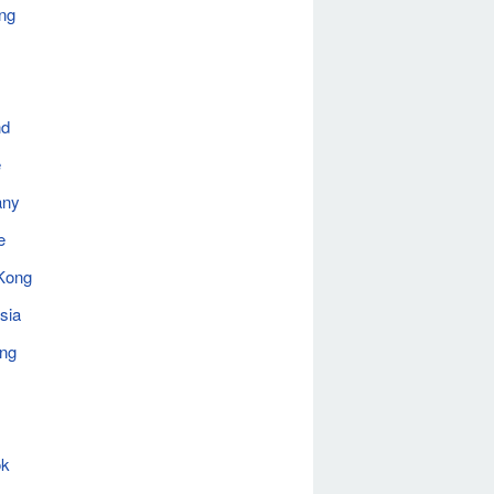
ng
nd
e
any
e
Kong
sia
ing
ok