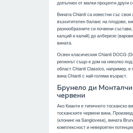
допълнен от малки проценти други сор
Вината Chianti са известни със своя
възхитителен баланс на плодове, кис
разнообразните си почвени състави,
калций и калий) до алберезе (варов
вината.
Освен класическия Chianti DOCG (Deno
регионът също е дом на няколко под
област Chianti Classico, например, 
вина Chianti с най-голяма възраст.
Брунело ди Монталчин
червени
Ако Кианти е типичното тосканско в
тосканските червени вина. Произвед
(клонинг на Sangiovese), вината Brun
комплексност и невероятен потенциа