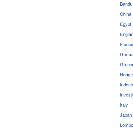
Bandu
China
Egypt
Engla
Franc
Germ
Greec
Hong 
Indone
Invest
Italy
Japan
Lomb