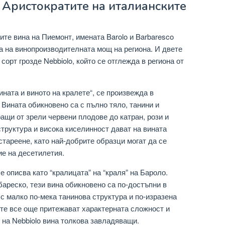
 Аристократите на италианските
ите вина на Пиемонт, имената Barolo и Barbaresco
а на винопроизводителната мощ на региона. И двете
сорт грозде Nebbiolo, който се отглежда в региона от
ината и виното на кралете“, се произвежда в
 Вината обикновено са с пълно тяло, танини и
ащи от зрели червени плодове до катран, рози и
труктура и висока киселинност дават на вината
стареене, като най-добрите образци могат да се
е на десетилетия.
е описва като “кралицата” на “краля” на Бароло.
ареско, тези вина обикновено са по-достъпни в
 с малко по-мека танинова структура и по-изразена
, те все още притежават характерната сложност и
 на Nebbiolo вина толкова завладяващи.