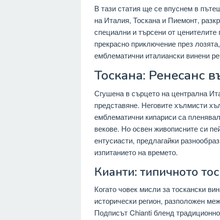
В тази статия ще се впуснем в пъте
на Италия, Тоскана и Пиемонт, разкр
специални и търсени от ценителите 
прекрасно приключение през лозята,
емблематични италиански винени ре
Тоскана: Ренесанс 
Сгушена в сърцето на централна Ита
представяне. Неговите хълмисти хъ
емблематични кипариси са пленявал
векове. Но освен живописните си пе
ентусиасти, предлагайки разнообраз
изпитанието на времето.
Кианти: типичното то
Когато човек мисли за тоскански вин
исторически регион, разположен меж
Подписът Chianti бленд традиционно 