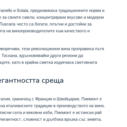
nanello и Solaia, предизвикаха традиционните норми и
 за своите смели, концентрирани вкусове и модерни
Tuscans често са богати, плътни и достойни за
нта на винопроизводителите към качеството и
иворечиви, тези революционни вина проправиха пътя
в Тоскана, вдъхновявайки други региони да
ците, като в крайна сметка издигнаха световната
егантността среща
талия, граничещ с Франция и Швейцария, Пиемонт е
на италианските традиции в производството на вино.
исни села и вековни изби, Пиемонт е истински рай
легантност, сложност и дълбока връзка със земята.