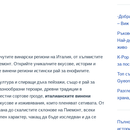
-Добр
– Виж 
Ръков
Най-д
живо
чутите винарски региони на Италия, от хълмистите
K-Pop
емонт. Открийте уникалните вкусове, истории и
за по
е винени региони истински рай за енофилите.
Топ с
Gyeon
култура и спиращи дъха пейзажи, също е рай за
азнообразни тероари, древни традиции в
Разгл
местни сортове грозде,
италианските винени
храна
кусове и изживявания, които пленяват сетивата. От
ана до скалистите склонове на Пиемонт, всеки
ален характер, чакащ да бъде изследван и да се
Пълно
истор