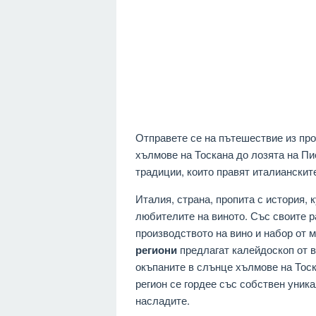
Отправете се на пътешествие из про
хълмове на Тоскана до лозята на Пи
традиции, които правят италианскит
Италия, страна, пропита с история, 
любителите на виното. Със своите р
производството на вино и набор от 
региони
предлагат калейдоскоп от в
окъпаните в слънце хълмове на Тоск
регион се гордее със собствен уник
насладите.