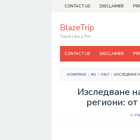
Skip
CONTACT US
DISCLAIMER
PR
to
content
BlazeTrip
Travel Like a Pro
CONTACT US
DISCLAIMER
PR
HOMEPAGE
/
BG
/
ITALY
/
ИЗСЛЕДВАНЕ Н
Изследване н
региони: от
By
Fai