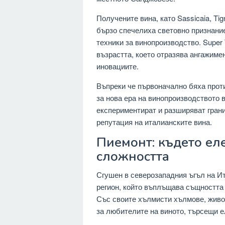
Получените вина, като Sassicaia, Tig
бързо спечелиха световно признание
техники за винопроизводство. Super 
възрастта, което отразява ангажиме
иновациите.
Въпреки че първоначално бяха прот
за нова ера на винопроизводството 
експериментират и разширяват грани
репутация на италианските вина.
Пиемонт: където ел
сложността
Сгушен в северозападния ъгъл на И
регион, който въплъщава същността 
Със своите хълмисти хълмове, живоп
за любителите на виното, търсещи е