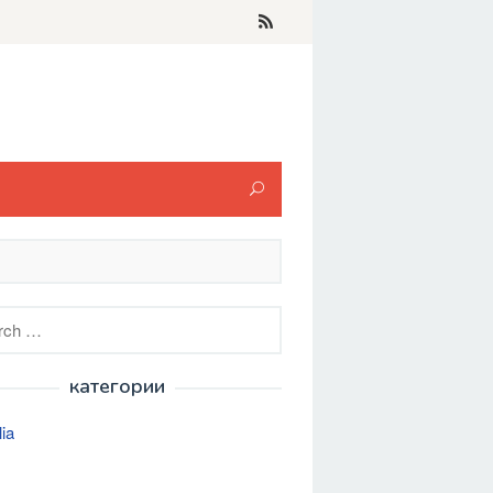
h
категории
lia