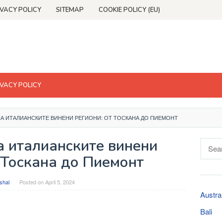
IVACY POLICY
SITEMAP
COOKIE POLICY (EU)
IVACY POLICY
А ИТАЛИАНСКИТЕ ВИНЕНИ РЕГИОНИ: ОТ ТОСКАНА ДО ПИЕМОНТ
а италианските винени
Searc
for:
 Тоскана до Пиемонт
shal
Posted on
April 5, 2024
Austra
Bali