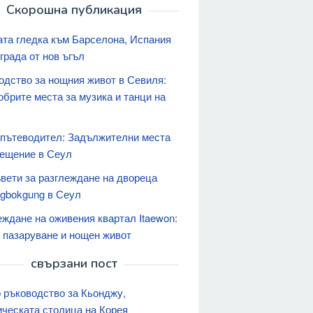
Скорошна публикация
ата гледка към Барселона, Испания
града от нов ъгъл
одство за нощния живот в Севиля:
обрите места за музика и танци на
 пътеводител: Задължителни места
сещение в Сеул
ъвети за разглеждане на двореца
gbokgung в Сеул
еждане на оживения квартал Itaewon:
, пазаруване и нощен живот
свързани пост
 ръководство за Кьонджу,
ическата столица на Корея