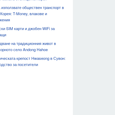
а използвате обществен транспорт в
Корея: T-Money, влакове и
жения
ски SIM карти и джобен WiFi за
ащи
дване на традиционния живот в
орното село Andong Hahoe
ическата крепост Hwaseong в Сувон:
одство за посетители