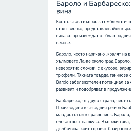
Бароло и Барбареско:
вина
Когато става въпрос за емблематичн
стоят високо, представлявайки върх
вина се произвеждат от благородния 
векове.
Бароло, често наричано „кралят на в
хълмовете Ланге около град Бароло.
невероятно сложни, с вкусове, варир
трюфели. Тяхната твърда танинова с
Barolo забележителен потенциал за 
развиват и подобряват в продължени
Барбареско, от друга страна, често с
Произведени в съседния регион Барб
младостта си в сравнение с Бароло,
елегантност на вкуса. Въпреки това
дълбочина, които правят базираните