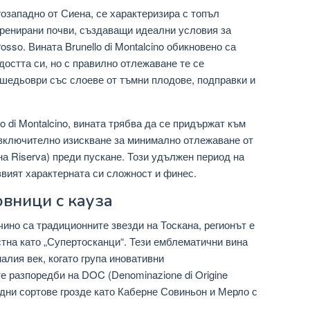
озападно от Сиена, се характеризира с топъл
ренирани почви, създаващи идеални условия за
sso. Вината Brunello di Montalcino обикновено са
достта си, но с правилно отлежаване те се
 шедьоври със слоеве от тъмни плодове, подправки и
o di Montalcino, вината трябва да се придържат към
 включително изискване за минимално отлежаване от
на Riserva) преди пускане. Този удължен период на
звият характерната си сложност и финес.
овници с кауза
ино са традиционните звезди на Тоскана, регионът е
стна като „Супертосканци“. Тези емблематични вина
налия век, когато група иновативни
е разпоредби на DOC (Denominazione di Origine
одни сортове грозде като Каберне Совиньон и Мерло с