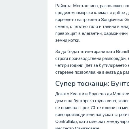
Районът Монталчино, разположен юг
средиземноморски климат и добре д
виреенето на гроздето Sangiovese Gro
смели, с плътно тяло и танини в мла
превръщат в елегантни, хармонични
земни нотки.
За да бъдат етикетирани като Brunell
строги производствени разпоредби,
четири години (пет за бутилирането 
стареене позволява на вината да ра
Супер тосканци: Бунт
Докато Кианти и Брунело ди Монталч
дом и на бунтарска група вина, изве
се появяват през 70-те години на ми
винопроизводители напускат строгит
Controllata), като смесват междунар
местното Санджовезе.