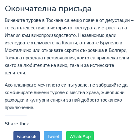
Окончателна присъда
Винените турове в Тоскана са нещо повече от дегустации –
те са пътешествие в историята, културата и страстта на
Италия към винопроизводството. Независимо дали
изследвате хълмовете на Кианти, отпивате Брунело в
Монталчино или откривате скрити съкровища в Болгери,
Тоскана предлага преживявания, които са привлекателни
както за любителите на вино, така и за истинските
ценители.
Ако планирате мечтаното си пътуване, не забравяйте да
комбинирате винени турове с местна храна, живописни
разходки и културни спирки за най-доброто тосканско
приключение.
Share this:
Facebook
Tweet
WhatsApp