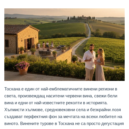
Тоскана е един от най-емблематичните винени региони в
света, произвеждащ наситени червени вина, свежи бели
вина и едни от най-известните реколти в историята.
Хълмисти хълмове, средновековни села и безкрайни лозя
създават перфектния фон за мечтата на всеки любител на
виното. Винените турове в Тоскана не са просто дегустация