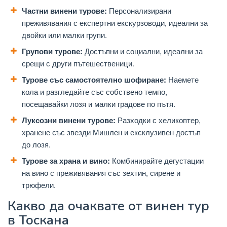
Частни винени турове:
Персонализирани
преживявания с експертни екскурзоводи, идеални за
двойки или малки групи.
Групови турове:
Достъпни и социални, идеални за
срещи с други пътешественици.
Турове със самостоятелно шофиране:
Наемете
кола и разгледайте със собствено темпо,
посещавайки лозя и малки градове по пътя.
Луксозни винени турове:
Разходки с хеликоптер,
хранене със звезди Мишлен и ексклузивен достъп
до лозя.
Турове за храна и вино:
Комбинирайте дегустации
на вино с преживявания със зехтин, сирене и
трюфели.
Какво да очаквате от винен тур
в Тоскана