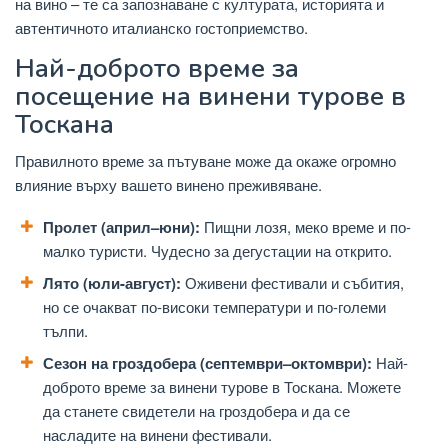
на вино – те са запознаване с културата, историята и
автентичното италианско гостоприемство.
Най-доброто време за
посещение на винени турове в
Тоскана
Правилното време за пътуване може да окаже огромно
влияние върху вашето винено преживяване.
Пролет (април–юни):
Пищни лозя, меко време и по-
малко туристи. Чудесно за дегустации на открито.
Лято (юли-август):
Оживени фестивали и събития,
но се очакват по-високи температури и по-големи
тълпи.
Сезон на гроздобера (септември–октомври):
Най-
доброто време за винени турове в Тоскана. Можете
да станете свидетели на гроздобера и да се
насладите на винени фестивали.