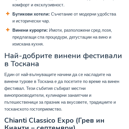
комфорт и ексклузивност.
Бутикови хотели:
Съчетание от модерни удобства
и исторически чар.
Винени курорти:
Имоти, разположени сред лозя,
предлагащи спа процедури, дегустации на вино и
изискана кухня.
Най-добрите винени фестивали
в Тоскана
Един от най-вълнуващите начини да се насладите на
винени турове в Тоскана е да посетите по време на винен
фестивал. Тези събития събират местни
винопроизводители, кулинарни занаятчии и
пътешественици за празник на вкусовете, традициите и
тосканското гостоприемство.
Chianti Classico Expo (Грев ин
Кианти – септември)