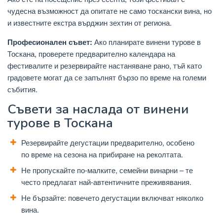
чудесна възможност да опитате не само тоскански вина, но
и известните екстра върджин зехтин от региона.
Професионален съвет:
Ако планирате винени турове в
Тоскана, проверете предварително календара на
фестивалите и резервирайте настаняване рано, тъй като
градовете могат да се запълнят бързо по време на големи
събития.
Съвети за наслада от винени
турове в Тоскана
Резервирайте дегустации предварително, особено
по време на сезона на прибиране на реколтата.
Не пропускайте по-малките, семейни винарни – те
често предлагат най-автентичните преживявания.
Не бързайте: повечето дегустации включват няколко
вина.