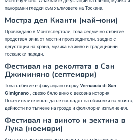
Монтепулчано. Очаквайте дегустации на свещи, музика и
панорамни гледки към хълмовете на Тоскана.
Мостра дел Кианти (май–юни)
Провеждано в Монтеспертоли, това седмично събитие
представя вина от местни производители, заедно с
дегустации на храна, музика на живо и традиционни
тоскански паради.
Фестивал на реколтата в Сан
Джиминяно (септември)
Това събитие е фокусирано върху
Vernaccia di San
Gimignano
, свежо бяло вино с вековна история.
Посетителите могат да се насладят на обиколки на лозята,
дейности по тъпчене на грозде и фолклорни изпълнения.
Фестивал на виното и зехтина в
Лука (ноември)
Ако сте на посещение през есента, този фестивал е