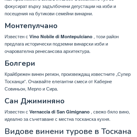
фокусират върху задълбочени дегустации на изби и
посещения на бутикови семейни винарни.
Монтепулчано
Известен с
Vino Nobile di Montepulciano
, този район
предлага исторически подземни винарски изби и
очарователна ренесансова архитектура.
Болгери
Крайбрежен винен регион, произвеждащ известните „Супер
Тосканци“. Очаквайте елегантни смеси от Каберне
Совиньон, Мерло и Сира.
Сан Джиминяно
Известен с
Vernaccia di San Gimignano
, свежо бяло вино,
идеално за съчетаване с местна тосканска кухня.
Видове винени турове в Тоскана