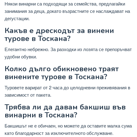
Някои винарни са подходящи за семейства, предлагайки
занимания за деца, докато възрастните се наслаждават на
дегустации.
Какъв е дрескодът за винени
турове в Тоскана?
Елегантно небрежно. За разходки из лозята се препоръчват
удобни обувки.
Колко дълго обикновено траят
винените турове в Тоскана?
Туровете варират от 2 часа до целодневни преживявания в
зависимост от пакета.
Трябва ли да давам бакшиш във
винарни в Тоскана?
Бакшишът не е обичаен, но можете да оставите малка сума
като благодарност за изключителното обслужване.