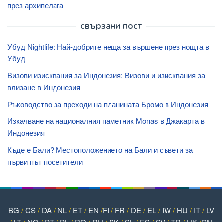
през архипелага
свързани пост
Убуд Nightlife: Най-добрите неща за вършене през нощта в
Убуд
Визови изисквания за Индонезия: Визови и изисквания за
влизане в Индонезия
Ръководство за преходи на планината Бромо в Индонезия
Изкачване на националния паметник Monas в Джакарта в
Индонезия
Къде е Бали? Местоположението на Бали и съвети за
първи път посетители
BG
/
CS
/
DA
/
NL
/
ET
/
EN
/
FI
/
FR
/
DE
/
EL
/
IW
/
HU
/
IT
/
LV
/
LT
/
NO
/
PT
/
PL
/
RO
/
RU
/
SK
/
SL
/
ES
/
SV
/
TR
/
UK
/
CN