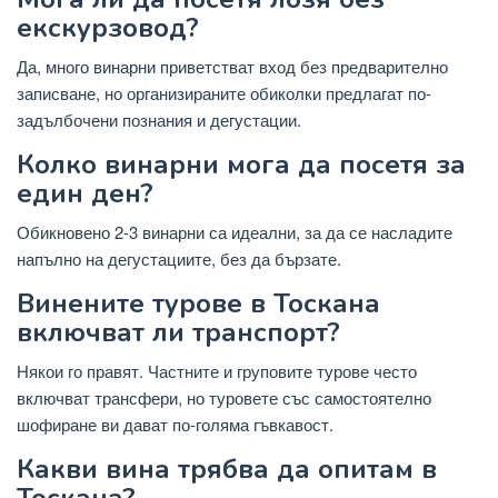
екскурзовод?
Да, много винарни приветстват вход без предварително
записване, но организираните обиколки предлагат по-
задълбочени познания и дегустации.
Колко винарни мога да посетя за
един ден?
Обикновено 2-3 винарни са идеални, за да се насладите
напълно на дегустациите, без да бързате.
Винените турове в Тоскана
включват ли транспорт?
Някои го правят. Частните и груповите турове често
включват трансфери, но туровете със самостоятелно
шофиране ви дават по-голяма гъвкавост.
Какви вина трябва да опитам в
Тоскана?