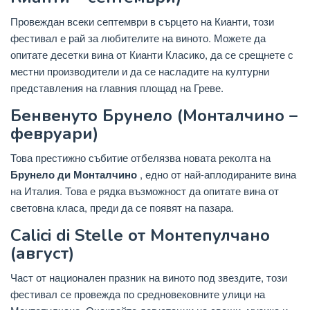
Провеждан всеки септември в сърцето на Кианти, този
фестивал е рай за любителите на виното. Можете да
опитате десетки вина от Кианти Класико, да се срещнете с
местни производители и да се насладите на културни
представления на главния площад на Греве.
Бенвенуто Брунело (Монталчино –
февруари)
Това престижно събитие отбелязва новата реколта на
Брунело ди Монталчино
, едно от най-аплодираните вина
на Италия. Това е рядка възможност да опитате вина от
световна класа, преди да се появят на пазара.
Calici di Stelle от Монтепулчано
(август)
Част от национален празник на виното под звездите, този
фестивал се провежда по средновековните улици на