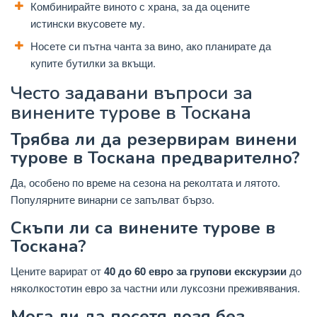
Комбинирайте виното с храна, за да оцените
истински вкусовете му.
Носете си пътна чанта за вино, ако планирате да
купите бутилки за вкъщи.
Често задавани въпроси за
винените турове в Тоскана
Трябва ли да резервирам винени
турове в Тоскана предварително?
Да, особено по време на сезона на реколтата и лятото.
Популярните винарни се запълват бързо.
Скъпи ли са винените турове в
Тоскана?
Цените варират от
40 до 60 евро за групови екскурзии
до
няколкостотин евро за частни или луксозни преживявания.
Мога ли да посетя лозя без