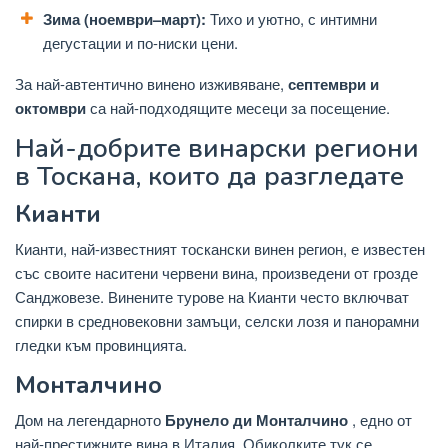
Зима (ноември–март):
Тихо и уютно, с интимни
дегустации и по-ниски цени.
За най-автентично винено изживяване,
септември и
октомври
са най-подходящите месеци за посещение.
Най-добрите винарски региони
в Тоскана, които да разгледате
Кианти
Кианти, най-известният тоскански винен регион, е известен
със своите наситени червени вина, произведени от грозде
Санджовезе. Винените турове на Кианти често включват
спирки в средновековни замъци, селски лозя и панорамни
гледки към провинцията.
Монталчино
Дом на легендарното
Брунело ди Монталчино
, едно от
най-престижните вина в Италия. Обиколките тук се