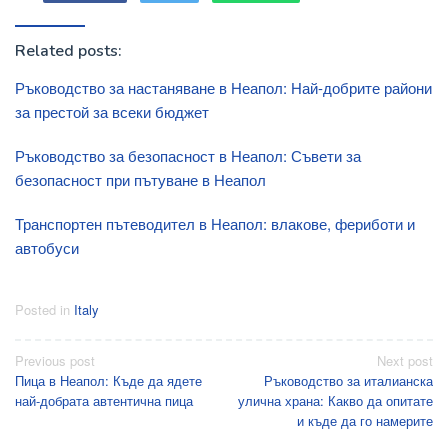
Related posts:
Ръководство за настаняване в Неапол: Най-добрите райони
за престой за всеки бюджет
Ръководство за безопасност в Неапол: Съвети за
безопасност при пътуване в Неапол
Транспортен пътеводител в Неапол: влакове, фериботи и
автобуси
Posted in
Italy
Post
Previous post
Next post
Пица в Неапол: Къде да ядете
Ръководство за италианска
navigation
най-добрата автентична пица
улична храна: Какво да опитате
и къде да го намерите