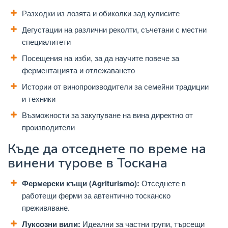
Разходки из лозята и обиколки зад кулисите
Дегустации на различни реколти, съчетани с местни
специалитети
Посещения на изби, за да научите повече за
ферментацията и отлежаването
Истории от винопроизводители за семейни традиции
и техники
Възможности за закупуване на вина директно от
производители
Къде да отседнете по време на
винени турове в Тоскана
Фермерски къщи (Agriturismo):
Отседнете в
работещи ферми за автентично тосканско
преживяване.
Луксозни вили:
Идеални за частни групи, търсещи