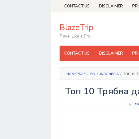
Skip
CONTACT US
DISCLAIMER
PR
to
content
BlazeTrip
Travel Like a Pro
CONTACT US
DISCLAIMER
PR
HOMEPAGE
/
BG
/
INDONESIA
/
ТОП 10 
Топ 10 Трябва д
By
Fais