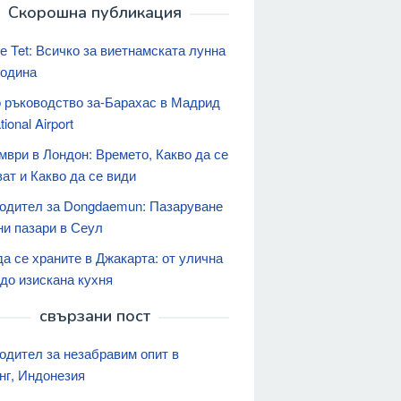
Скорошна публикация
е Tet: Всичко за виетнамската лунна
година
 ръководство за-Барахас в Мадрид
tional Airport
мври в Лондон: Времето, Какво да се
ат и Какво да се види
одител за Dongdaemun: Пазаруване
ни пазари в Сеул
а се храните в Джакарта: от улична
 до изискана кухня
свързани пост
одител за незабравим опит в
нг, Индонезия