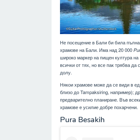
Не посещение в Бали би била пълна 
храмове на Бали. Има над 20 000
Pu
широко маркер на пищен култура на 
всички от тях, но все пак трябва да
долу.
Някои храмове може да се види в ед
близо до Tampaksiring, например); д
предварително планиране. Във всеки
храмове е усилие добре похарчени.
Pura Besakih