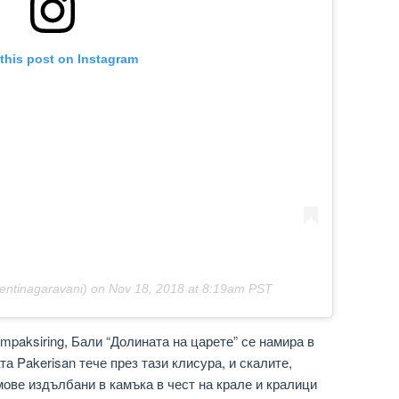
this post on Instagram
entinagaravani) on
Nov 18, 2018 at 8:19am PST
mpaksiring, Бали “Долината на царете” се намира в
а Pakerisan тече през тази клисура, и скалите,
ове издълбани в камъка в чест на крале и кралици