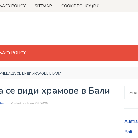
IVACY POLICY
SITEMAP
COOKIE POLICY (EU)
IVACY POLICY
ТРЯБВА ДА СЕ ВИДИ ХРАМОВЕ В БАЛИ
а се види храмове в Бали
Searc
for:
hal
Posted on
June 28, 2020
Austra
Bali