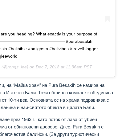
 are you heading? What exactly is your purpose of
——————————————————— #purabesakih
ia #balibible #baligasm #balivibes #travelblogger
gleeworld
E
(@rongz_lee) on
Dec 7, 2018 at 11:36am PST
и, на “Майка храм” на Pura Besakih се намира на
г в Източен Бали. Този обширен комплекс обединява
 от 10-ти век. Основната ос на храма подравнява с
планина и най-святото обекта в цялата Бали.
ане през 1963 г., като поток от лава от убиец
ма от обикновени дворове. Днес, Pura Besakih е
благочестив балийски. (За други туристически