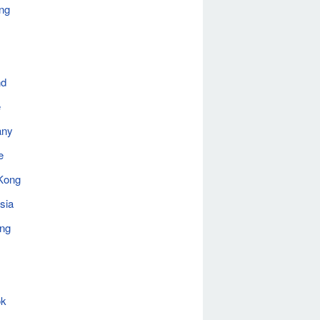
ng
nd
e
any
e
Kong
sia
ing
ok