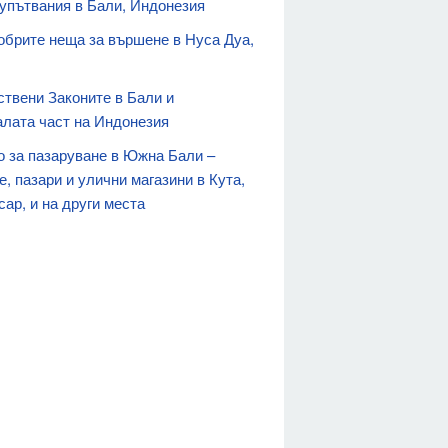
 упътвания в Бали, Индонезия
обрите неща за вършене в Нуса Дуа,
ствени Законите в Бали и
алата част на Индонезия
о за пазаруване в Южна Бали –
, пазари и улични магазини в Кута,
ар, и на други места