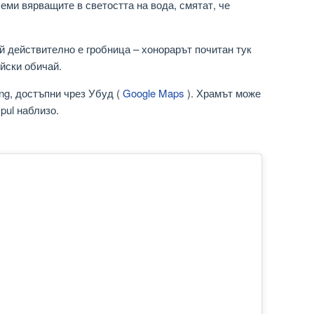
олеми вярващите в светостта на вода, смятат, че
ой действително е гробница – хонорарът почитан тук
йски обичай.
ng, достъпни чрез Убуд (
Google Maps
). Храмът може
pul наблизо.