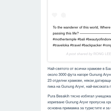
To the wanderer of this world, Where
passing this life? —————
#mothertemple #bali #beautyofindones
#traveloka #travel #backpacker #ron
A post shared by
RONG LE
Най-святото от всички храмове в Бал
около 3000 фута нагоре Gunung Агун
23 отделни храмове, някои датиращи
пика на Gunung Агунг, най-високата 
Pura Besakih тясно избягал унищожав
изригване Gunung Агунг пропусна хра
основна примамка за туристите и за 