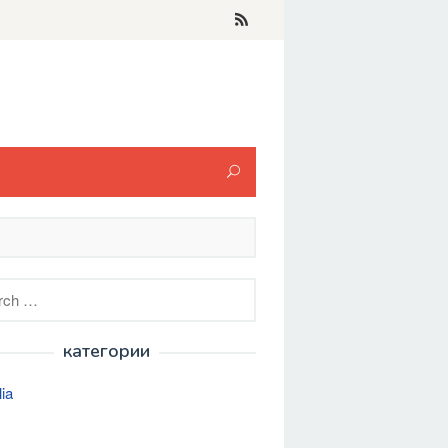
h
категории
lia