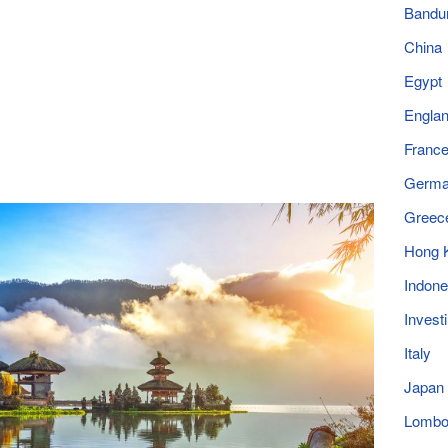
Bandu
China
Egypt
Engla
Franc
Germ
Greec
Hong 
Indone
Invest
Italy
Japan
Lomb