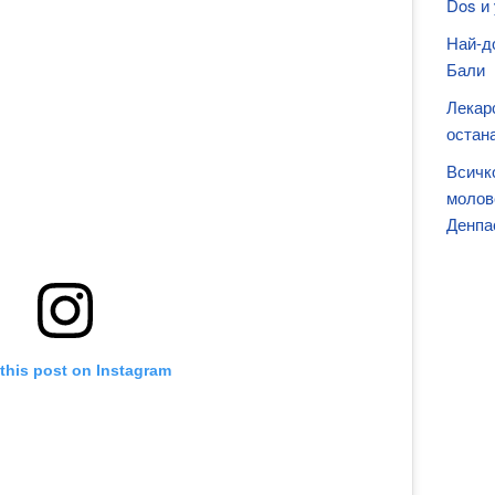
Dos и
Най-д
Бали
Лекар
остан
Всичк
молове
Денпас
this post on Instagram