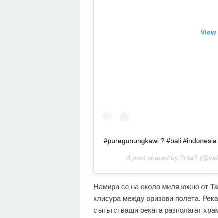
View 
#puragunungkawi ? #bali #indonesia
A post shared by
?rita?
(@val
Намира се на около миля южно от Ta
клисура между оризови полета. Рекат
съпътстващи реката разполагат храм