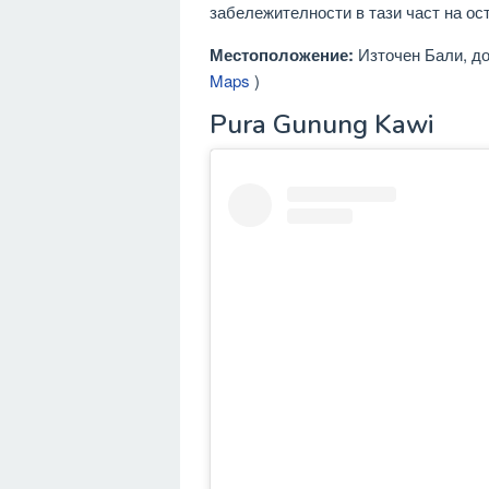
забележителности в тази част на ос
Местоположение:
Източен Бали, до
Maps
)
Pura Gunung Kawi