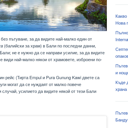
Какво 
Нова 
Пълно
без пътуване, за да видите най-малко един от
Interna
ra
(балийски за храм) в Бали по последни данни,
Септе
Бали; не е нужно да се направи усилие, за да видите
опаков
 се види най-малко някои от храмовете, изброени по-
Пътев
и нощ
ин рейс (Тирта Empul и Pura Gunung Kawi двете са
Къде д
руги могат да се нуждаят от малко повече
храна
 случай, усилието да видите някой от тези Бали
Пътев
Банду