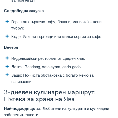
Следобедна закуска
Горенган (пържено тофу, банани, маниока) + копи
тубрук
Къде: Улични търговци или малки сергии за кафе
Вечеря
Индонезийски ресторант от среден клас
Ястия: Rendang, sate ayam, gado-gado
Защо: По-чиста обстановка с богато меню за
начинаещи
3-дневен кулинарен маршрут:
Пътека за храна на Ява
Най-подходящо за:
Любители на културата и кулинарни
забележителности