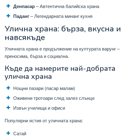
Денпасар
– Автентична балийска храна
Паданг
– Легендарната минанг кухня
Улична храна: бърза, вкусна и
навсякъде
Уличната храна е продължение на културата варунг –
преносима, бърза и социална.
Къде да намерите най-добрата
улична храна
Нощни пазари (пасар малам)
Оживени тротоари след залез слънце
Извън училища и офиси
Популярни ястия от уличната храна:
Сатай