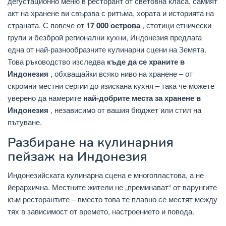
дегустационно меню в ресторант от световна класа, самият
акт на хранене ви свързва с ритъма, хората и историята на
страната. С повече от
17 000 острова
, стотици етнически
групи и безброй регионални кухни, Индонезия предлага
една от най-разнообразните кулинарни сцени на Земята.
Това ръководство изследва
къде да се храните в
Индонезия
, обхващайки всяко ниво на хранене – от
скромни местни сергии до изискана кухня – така че можете
уверено да намерите
най-добрите места за хранене в
Индонезия
, независимо от вашия бюджет или стил на
пътуване.
Разбиране на кулинарния
пейзаж на Индонезия
Индонезийската кулинарна сцена е многопластова, а не
йерархична. Местните жители не „преминават“ от варунгите
към ресторантите – вместо това те плавно се местят между
тях в зависимост от времето, настроението и повода.