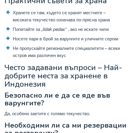
Практични съвети за храна
Хранете се там, където се хранят местните –
високата текучество означава по-прясна храна
Попитайте за
„tidak pedas“
, ако не искате чили
Носете пари в брой за варунгите и уличните сергии
Не пропускайте регионалните специалитети – всеки
остров има различен вкус
Често задавани въпроси – Най-
добрите места за хранене в
Индонезия
Безопасно ли е да се яде във
варунгите?
Да, особено заетите с голямо текучество.
Необходими ли са ми резервации