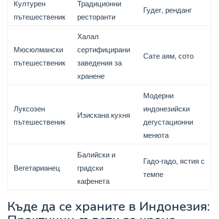
Културен
Традиционни
Гудег, ренданг
пътешественик
ресторанти
Халал
Мюсюлмански
сертифицирани
Сате аям, сото
пътешественик
заведения за
хранене
Модерни
Луксозен
индонезийски
Изискана кухня
пътешественик
дегустационни
менюта
Балийски и
Гадо-гадо, ястия с
Вегетарианец
градски
темпе
кафенета
Къде да се храните в Индонезия: