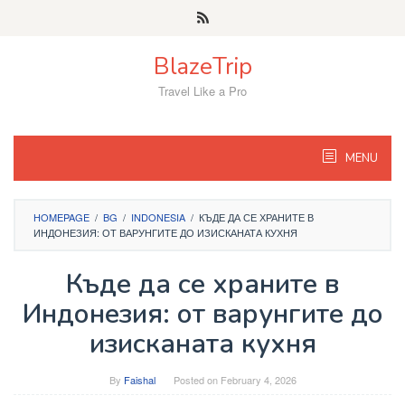
Skip
to
content
BlazeTrip
Travel Like a Pro
MENU
HOMEPAGE
/
BG
/
INDONESIA
/
КЪДЕ ДА СЕ ХРАНИТЕ В
ИНДОНЕЗИЯ: ОТ ВАРУНГИТЕ ДО ИЗИСКАНАТА КУХНЯ
Къде да се храните в
Индонезия: от варунгите до
изисканата кухня
By
Faishal
Posted on
February 4, 2026