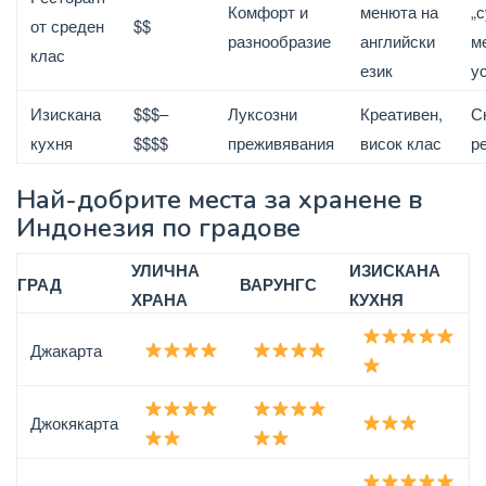
Комфорт и
менюта на
„
$$
от среден
разнообразие
английски
м
клас
език
у
Изискана
$$$–
Луксозни
Креативен,
С
кухня
$$$$
преживявания
висок клас
р
Най-добрите места за хранене в
Индонезия по градове
УЛИЧНА
ИЗИСКАНА
ГРАД
ВАРУНГС
ХРАНА
КУХНЯ
Джакарта
Джокякарта