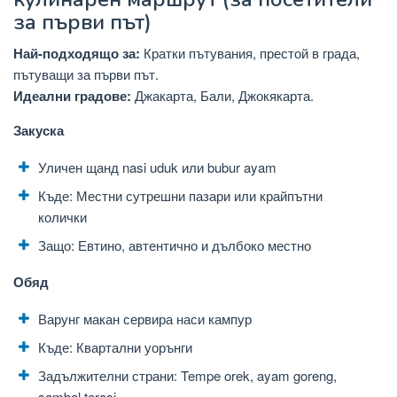
за първи път)
Най-подходящо за:
Кратки пътувания, престой в града,
пътуващи за първи път.
Идеални градове:
Джакарта, Бали, Джокякарта.
Закуска
Уличен щанд nasi uduk или bubur ayam
Къде: Местни сутрешни пазари или крайпътни
колички
Защо: Евтино, автентично и дълбоко местно
Обяд
Варунг макан сервира наси кампур
Къде: Квартални уорънги
Задължителни страни: Tempe orek, ayam goreng,
sambal terasi