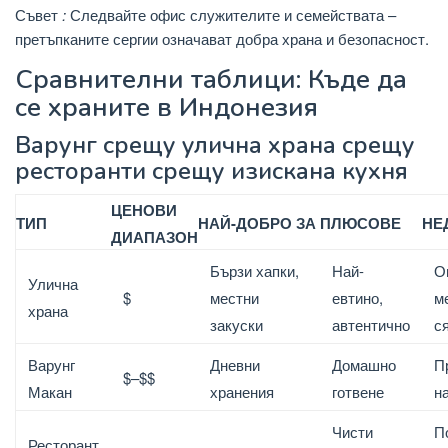
Съвет
:
Следвайте офис служителите и семействата –
претъпканите сергии означават добра храна и безопасност.
Сравнителни таблици: Къде да
се храните в Индонезия
Варунг срещу улична храна срещу
ресторанти срещу изискана кухня
ЦЕНОВИ
ТИП
НАЙ-ДОБРО ЗА
ПЛЮСОВЕ
НЕ
ДИАПАЗОН
Бързи хапки,
Най-
О
Улична
$
местни
евтино,
м
храна
закуски
автентично
с
Варунг
Дневни
Домашно
П
$–$$
Макан
хранения
готвене
н
Чисти
П
Ресторант