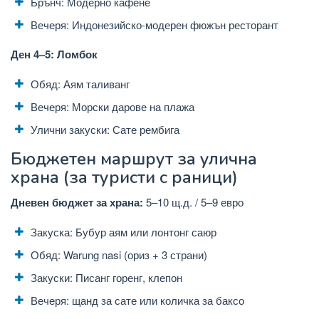
Брънч: Модерно кафене
Вечеря: Индонезийско-модерен фюжън ресторант
Ден 4–5: Ломбок
Обяд: Аям таливанг
Вечеря: Морски дарове на плажа
Улични закуски: Сате рембига
Бюджетен маршрут за улична
храна (за туристи с раници)
Дневен бюджет за храна:
5–10 щ.д. / 5–9 евро
Закуска: Бубур аям или лонтонг саюр
Обяд: Warung nasi (ориз + 3 страни)
Закуски: Писанг горенг, клепон
Вечеря: щанд за сате или количка за баксо