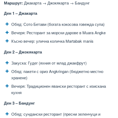
Маршрут:
Джакарта → Джокякарта → Бандунг
Ден 1 – Джакарта
Обяд: Сото Бетави (богата кокосова говежда супа)
Вечеря: Ресторант за морски дарове в Muara Angke
Късно вечер: улична количка Martabak manis
Ден 2 – Джокякарта
Закуска: Гудег (яхния от млад джакфрут)
Обяд: пакети с ориз Angkringan (бюджетно местно
хранене)
Вечеря: Традиционен явански ресторант с изискана
кухня
Ден 3 – Бандунг
Обяд: сундански ресторант (пресни зеленчуци и