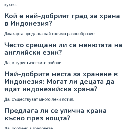
кухня.
Кой е най-добрият град за храна
в Индонезия?
Джакарта предлага най-голямо разнообразие.
Често срещани ли са менютата на
английски език?
Да, в туристическите райони.
Най-добрите места за хранене в
Индонезия: Могат ли децата да
ядат индонезийска храна?
Да, съществуват много леки ястия.
Предлага ли се улична храна
късно през нощта?
Да, особено в градовете.