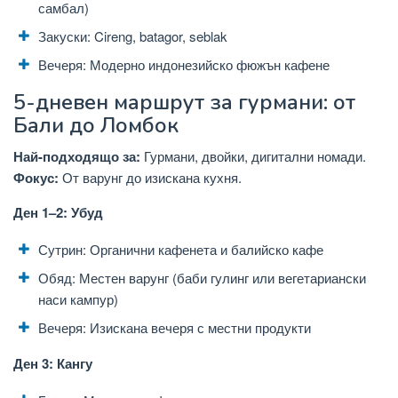
самбал)
Закуски: Cireng, batagor, seblak
Вечеря: Модерно индонезийско фюжън кафене
5-дневен маршрут за гурмани: от
Бали до Ломбок
Най-подходящо за:
Гурмани, двойки, дигитални номади.
Фокус:
От варунг до изискана кухня.
Ден 1–2: Убуд
Сутрин: Органични кафенета и балийско кафе
Обяд: Местен варунг (баби гулинг или вегетариански
наси кампур)
Вечеря: Изискана вечеря с местни продукти
Ден 3: Кангу