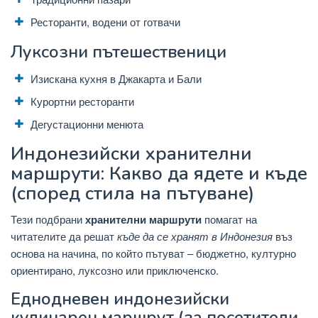
Ресторанти, водени от готвачи
Луксозни пътешественици
Изискана кухня в Джакарта и Бали
Курортни ресторанти
Дегустационни менюта
Индонезийски хранителни
маршрути: Какво да ядете и къде
(според стила на пътуване)
Тези подбрани
хранителни маршрути
помагат на
читателите да решат
къде да се хранят в Индонезия
въз
основа на начина, по който пътуват – бюджетно, културно
ориентирано, луксозно или приключенско.
Еднодневен индонезийски
кулинарен маршрут (за посетители