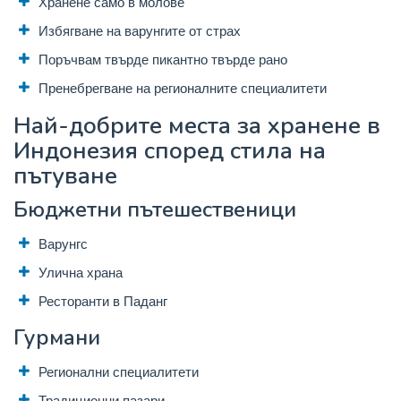
Хранене само в молове
Избягване на варунгите от страх
Поръчвам твърде пикантно твърде рано
Пренебрегване на регионалните специалитети
Най-добрите места за хранене в
Индонезия според стила на
пътуване
Бюджетни пътешественици
Варунгс
Улична храна
Ресторанти в Паданг
Гурмани
Регионални специалитети
Традиционни пазари