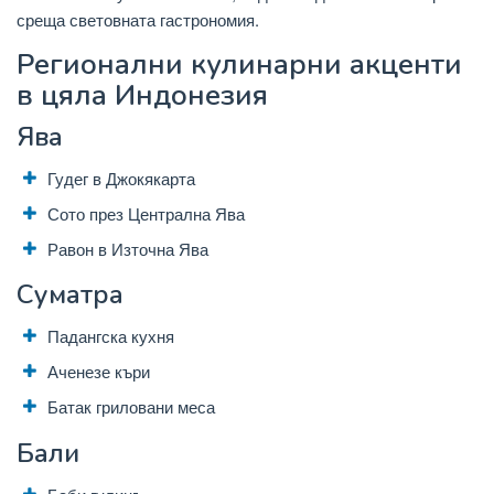
среща световната гастрономия.
Регионални кулинарни акценти
в цяла Индонезия
Ява
Гудег в Джокякарта
Сото през Централна Ява
Равон в Източна Ява
Суматра
Падангска кухня
Аченезе къри
Батак гриловани меса
Бали