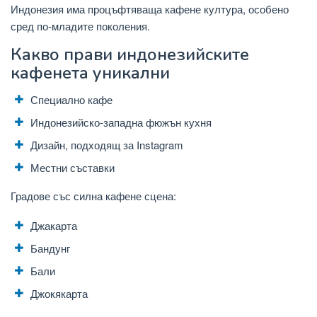
Индонезия има процъфтяваща кафене култура, особено
сред по-младите поколения.
Какво прави индонезийските
кафенета уникални
Специално кафе
Индонезийско-западна фюжън кухня
Дизайн, подходящ за Instagram
Местни съставки
Градове със силна кафене сцена:
Джакарта
Бандунг
Бали
Джокякарта