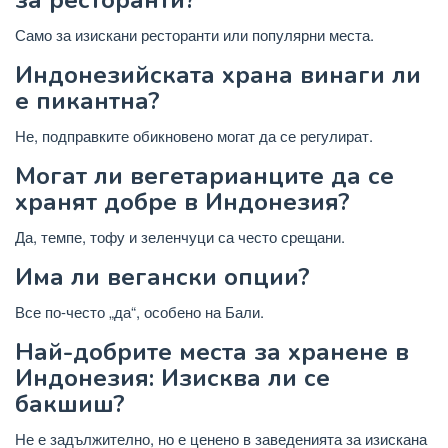
за ресторанти?
Само за изискани ресторанти или популярни места.
Индонезийската храна винаги ли
е пикантна?
Не, подправките обикновено могат да се регулират.
Могат ли вегетарианците да се
хранят добре в Индонезия?
Да, темпе, тофу и зеленчуци са често срещани.
Има ли вегански опции?
Все по-често „да“, особено на Бали.
Най-добрите места за хранене в
Индонезия: Изисква ли се
бакшиш?
Не е задължително, но е ценено в заведенията за изискана