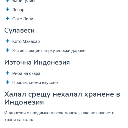
Баби гулинг
Ловар
Сате Лилит
Сулавеси
Кото Макасар
Ястия с акцент върху морски дарове
Източна Индонезия
Риба на скара
Прости, свежи вкусове
Халал срещу нехалал хранене в
Индонезия
Индонезия е предимно мюсюлманска, така че повечето
храни са халал.