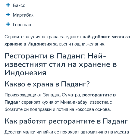
Баксо
Мартабак
Горенган
Сергиите за улична храна са едни от
най-добрите места за
хранене в Индонезия
за късни нощни желания.
Ресторанти в Паданг: Най-
известният стил на хранене в
Индонезия
Какво е храна в Паданг?
Произхождащи от Западна Суматра,
ресторантите в
Паданг
сервират кухня от Минангкабау, известна с
богатите си подправки и ястия на кокосова основа.
Как работят ресторантите в Паданг
Десетки малки чинийки се появяват автоматично на масата