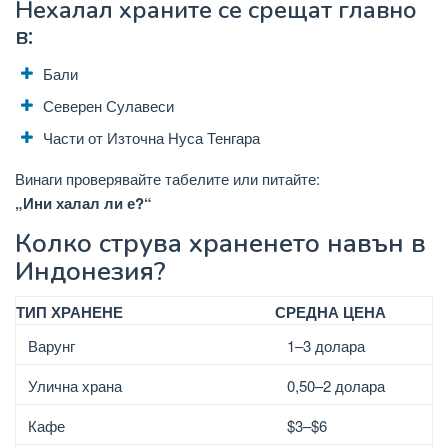
Нехалал храните се срещат главно
в:
Бали
Северен Сулавеси
Части от Източна Нуса Тенгара
Винаги проверявайте табелите или питайте:
„Ини халал ли е?“
Колко струва храненето навън в
Индонезия?
ТИП ХРАНЕНЕ
СРЕДНА ЦЕНА
Варунг
1–3 долара
Улична храна
0,50–2 долара
Кафе
$3–$6