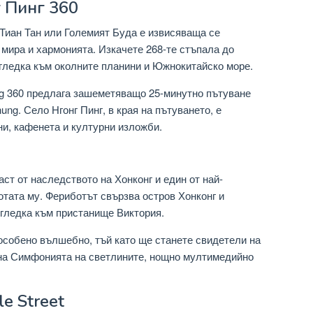
г Пинг 360
Тиан Тан или Големият Буда е извисяваща се
 мира и хармонията. Изкачете 268-те стъпала до
 гледка към околните планини и Южнокитайско море.
g 360 предлага зашеметяващо 25-минутно пътуване
ung. Село Нгонг Пинг, в края на пътуването, е
ни, кафенета и културни изложби.
аст от наследството на Хонконг и един от най-
отата му. Фериботът свързва остров Хонконг и
 гледка към пристанище Виктория.
 особено вълшебно, тъй като ще станете свидетели на
е на Симфонията на светлините, нощно мултимедийно
e Street