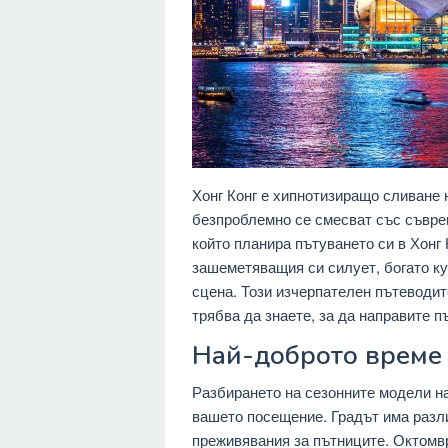
Хонг Конг е хипнотизиращо сливане 
безпроблемно се смесват със съврем
който планира пътуването си в Хонг 
зашеметяващия си силует, богато к
сцена. Този изчерпателен пътеводите
трябва да знаете, за да направите 
Най-доброто време 
Разбирането на сезонните модели на
вашето посещение. Градът има разли
преживявания за пътниците. Октомв