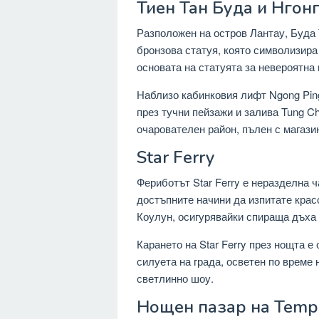
Тиен Тан Буда и Нгон
Разположен на остров Лантау, Буда 
бронзова статуя, която символизира
основата на статуята за невероятна
Наблизо кабинковия лифт Ngong Pin
през тучни пейзажи и залива Tung Ch
очарователен район, пълен с магази
Star Ferry
Фериботът Star Ferry е неразделна ч
достъпните начини да изпитате крас
Коулун, осигурявайки спираща дъха
Карането на Star Ferry през нощта е
силуета на града, осветен по врем
светлинно шоу.
Нощен пазар на Templ