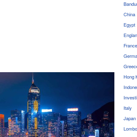
Bandu
China
Egypt
Engla
Franc
Germ
Greec
Hong 
Indone
Invest
Italy
Japan
Lomb