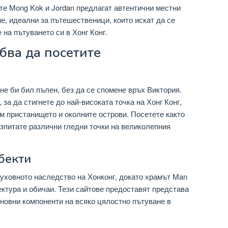
те Mong Kok и Jordan предлагат автентични местни
, идеални за пътешественици, които искат да се
 на пътуването си в Хонг Конг.
бва да посетите
не би бил пълен, без да се спомене връх Виктория.
за да стигнете до най-високата точка на Хонг Конг,
м пристанището и околните острови. Посетете както
 изпитате различни гледни точки на великолепния
бекти
уховното наследство на Хонконг, докато храмът Man
ктура и обичаи. Тези сайтове предоставят представа
сновни компоненти на всяко цялостно пътуване в