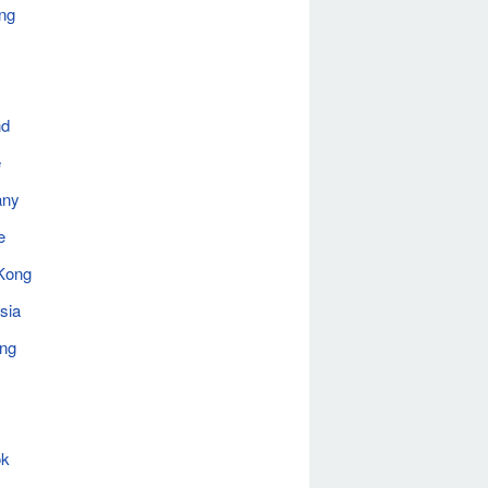
ng
nd
e
any
e
Kong
sia
ing
ok