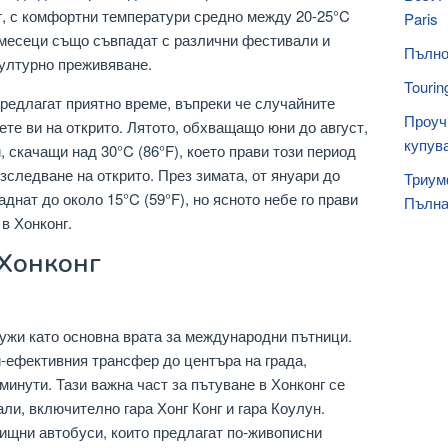
г, с комфортни температури средно между 20-25°C
Paris
 месеци също съвпадат с различни фестивали и
Пълно
културно преживяване.
Tourin
редлагат приятно време, въпреки че случайните
Проуч
ете ви на открито. Лятото, обхващащо юни до август,
купув
 скачащи над 30°C (86°F), което прави този период
зследване на открито. През зимата, от януари до
Триум
днат до около 15°C (59°F), но ясното небе го прави
Пълна
в Хонконг.
 Хонконг
жи като основна врата за международни пътници.
й-ефективния трансфер до центъра на града,
минути. Тази важна част за пътуване в Хонконг се
ли, включително гара Хонг Конг и гара Коулун.
ищни автобуси, които предлагат по-живописни