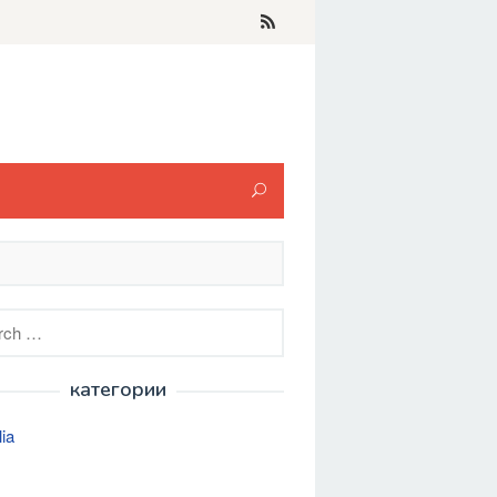
h
категории
lia