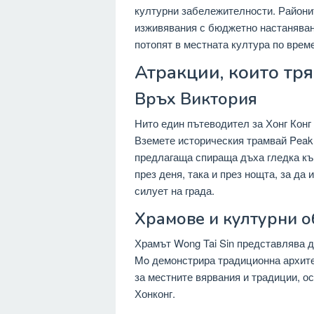
културни забележителности. Райони
изживявания с бюджетно настаняване
потопят в местната култура по време
Атракции, които тря
Връх Виктория
Нито един пътеводител за Хонг Конг 
Вземете историческия трамвай Peak, 
предлагаща спираща дъха гледка къ
през деня, така и през нощта, за да
силует на града.
Храмове и културни о
Храмът Wong Tai Sin представлява д
Mo демонстрира традиционна архите
за местните вярвания и традиции, о
Хонконг.