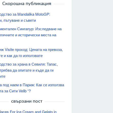
Скорошна публикация
одство за Mandalika MotoGP:
и, пътуване и съвети
ментален Сингапур: Изследване на
лгичните и исторически места на
ж Visite проход: Цената на превоза,
е и как да го използвате
одство за храна в Севиля: Тапас,
трябва да опитате и къде да ги
ите
а под наем в Париж: Как се използва
а за Сити Velib “?
свързани пост
laces For Ice Cream and Gelato in