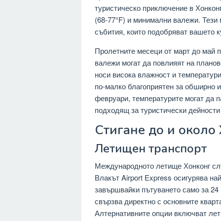
туристическо приключение в Хонкон
(68-77°F) и минимални валежи. Тези
събития, които подобряват вашето 
Пролетните месеци от март до май п
валежи могат да повлияят на планов
носи висока влажност и температури,
по-малко благоприятен за обширно и
февруари, температурите могат да па
подходящ за туристически дейности 
Стигане до и около
Летищен транспорт
Международното летище Хонконг слу
Влакът Airport Express осигурява на
завършвайки пътуването само за 24 
свързва директно с основните кварта
Алтернативните опции включват лет