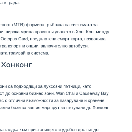
а в града.
спорт (MTR) формира гръбнака на системата за
зи широка мрежа прави пътуването в Хонг Конг между
 Octopus Card, предплатена смарт карта, позволява
транспортни опции, включително автобуси,
ата трамвайна система.
в Хонконг
они са подходящи за луксозни пътници, като
ст до основни бизнес зони. Wan Chai и Causeway Bay
ас с отлични възможности за пазаруване и хранене
еални бази за вашия маршрут за пътуване до Хонконг.
ща гледка към пристанището и удобен достъп до