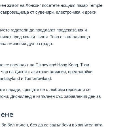
чен живот на Хонконг посетете нощния пазар Temple
е съкровищница от сувенири, електроника и дрехи,
уете гадатели да предлагат предсказания и
лняват пред малки тълпи. Това е завладяващо
ава оживения дух на града.
е се насладят на Disneyland Hong Kong. Този
 чар на Дисни с азиатски влияния, предлагайки
antasyland и Tomorrowland.
те паради, срещате се с любими герои или се
они, Дисниленд е изпълнен със забавления ден за
нене
 би бил пълен, без да се задълбочи в хранителната