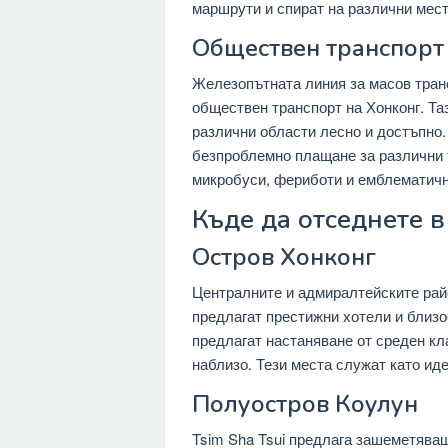
маршрути и спират на различни мест
Обществен транспорт
Железопътната линия за масов тран
обществен транспорт на Хонконг. Та
различни области лесно и достъпно.
безпроблемно плащане за различни 
микробуси, фериботи и емблематичн
Къде да отседнете 
Остров Хонконг
Централните и адмиралтейските рай
предлагат престижни хотели и близо
предлагат настаняване от среден кл
наблизо. Тези места служат като ид
Полуостров Коулун
Tsim Sha Tsui предлага зашеметява