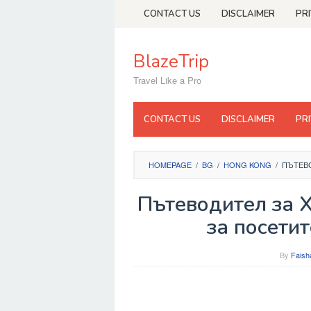
Skip
CONTACT US
DISCLAIMER
PR
to
content
BlazeTrip
Travel Like a Pro
CONTACT US
DISCLAIMER
PR
HOMEPAGE
/
BG
/
HONG KONG
/
ПЪТЕВО
Пътеводител за Х
за посетит
By
Faish