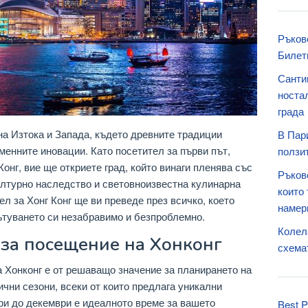
Ръков
Билет
Санти
носта
града
на Изтока и Запада, където древните традиции
В Пари
енните иновации. Като посетител за първи път,
ползит
Конг, вие ще откриете град, който винаги пленява със
Ръков
ултурно наследство и световноизвестна кулинарна
които 
л за Хонг Конг ще ви преведе през всичко, което
намер
пътуването си незабравимо и безпроблемно.
Колел
за посещение на Хонконг
схемат
 Хонконг е от решаващо значение за планирането на
чни сезони, всеки от които предлага уникални
ри до декември е идеалното време за вашето
Best P