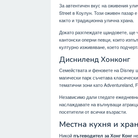
За автентичен вкус на оживения ули
Street в Коулун. Този оживен пазар 
както и традиционна улична храна.
Докато разглеждате щандовете, ще ч
кантонски оперни певци, които изпъ
културно изживяване, което подчерт
Дисниленд Хонконг
Семействата и феновете на Disney щ
магически парк съчетава класически
тематични зони като Adventureland, F
Независимо дали гледате ежедневни
наслаждавате на вълнуващи атракци
посетители от всички възрасти.
Местна кухня и хра
Никой
пътеводител за Хонг Конг
не