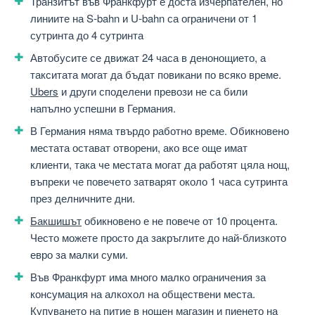
Транзитът във Франкфурт е доста изчерпателен, но
линиите на S-bahn и U-bahn са ограничени от 1
сутринта до 4 сутринта
Автобусите се движат 24 часа в денонощието, а
такситата могат да бъдат повикани по всяко време.
Ubers
и други споделени превози не са били
напълно успешни в Германия.
В Германия няма твърдо работно време. Обикновено
местата остават отворени, ако все още имат
клиенти, така че местата могат да работят цяла нощ,
въпреки че повечето затварят около 1 часа сутринта
през делничните дни.
Бакшишът
обикновено е не повече от 10 процента.
Често можете просто да закръглите до най-близкото
евро за малки суми.
Във Франкфурт има много малко ограничения за
консумация на алкохол на обществени места.
Купуването на питие в нощен магазин и пиенето на