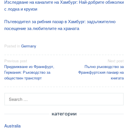
Изследване на каналите на Хамбург: Най-добрите обиколки
с лодка и круизи
Пътеводител за рибния пазар в Хамбург: задължително
посещение за любителите на храната
Posted in
Germany
Post
Previous post
Next post
Придвижване из Франкфурт,
Пълно ръководство за
navigation
Германия: Ръководство за
Франкфуртския панаир на
обществен транспорт
книгата
Search
for:
категории
Australia