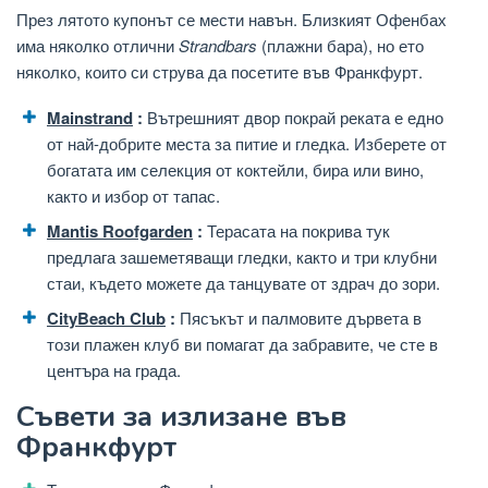
През лятото купонът се мести навън. Близкият Офенбах
има няколко отлични
Strandbars
(плажни бара), но ето
няколко, които си струва да посетите във Франкфурт.
Mainstrand
:
Вътрешният двор покрай реката е едно
от най-добрите места за питие и гледка. Изберете от
богатата им селекция от коктейли, бира или вино,
както и избор от тапас.
Mantis Roofgarden
:
Терасата на покрива тук
предлага зашеметяващи гледки, както и три клубни
стаи, където можете да танцувате от здрач до зори.
CityBeach Club
:
Пясъкът и палмовите дървета в
този плажен клуб ви помагат да забравите, че сте в
центъра на града.
Съвети за излизане във
Франкфурт