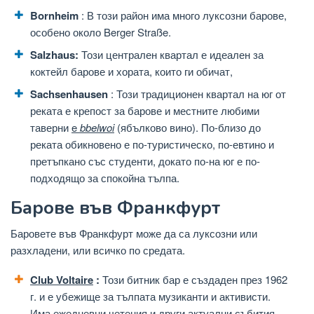
Bornheim
: В този район има много луксозни барове,
особено около Berger Straße.
Salzhaus:
Този централен квартал е идеален за
коктейл барове и хората, които ги обичат,
Sachsenhausen
: Този традиционен квартал на юг от
реката е крепост за барове и местните любими
таверни
e
bbelwoi
(ябълково вино). По-близо до
реката обикновено е по-туристическо, по-евтино и
претъпкано със студенти, докато по-на юг е по-
подходящо за спокойна тълпа.
Барове във Франкфурт
Баровете във Франкфурт може да са луксозни или
разхладени, или всичко по средата.
Club Voltaire
:
Този битник бар е създаден през 1962
г. и е убежище за тълпата музиканти и активисти.
Има ежедневни четения и други актуални събития,