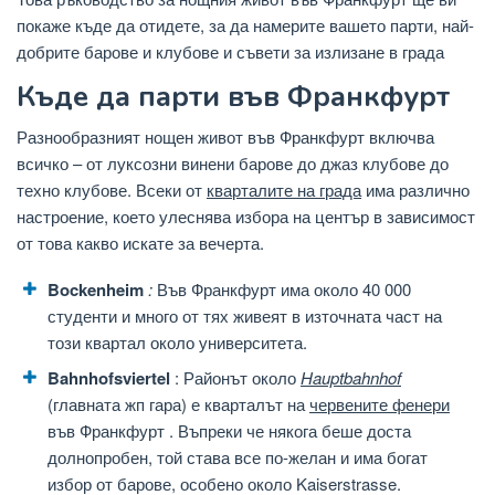
покаже къде да отидете, за да намерите вашето парти, най-
добрите барове и клубове и съвети за излизане в града
Къде да парти във Франкфурт
Разнообразният нощен живот във Франкфурт включва
всичко – от луксозни винени барове до джаз клубове до
техно клубове. Всеки от
кварталите на града
има различно
настроение, което улеснява избора на център в зависимост
от това какво искате за вечерта.
Bockenheim
:
Във Франкфурт има около 40 000
студенти и много от тях живеят в източната част на
този квартал около университета.
Bahnhofsviertel
: Районът около
Hauptbahnhof
(главната жп гара) е кварталът на
червените фенери
във Франкфурт . Въпреки че някога беше доста
долнопробен, той става все по-желан и има богат
избор от барове, особено около Kaiserstrasse.