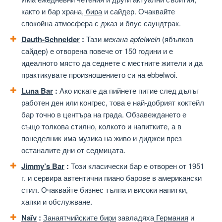
както и бар храна,
бира
и сайдер. Очаквайте
спокойна атмосфера с джаз и блус саундтрак.
Dauth-Schneider
:
Тази
механа apfelwein
(ябълков
сайдер) е отворена повече от 150 години и е
идеалното място да седнете с местните жители и да
практикувате произношението си на ebbelwoi.
Luna Bar
:
Ако искате да пийнете питие след дълъг
работен ден или конгрес, това е най-добрият коктейл
бар точно в центъра на града. Обзавеждането е
също толкова стилно, колкото и напитките, а в
понеделник има музика на живо и диджеи през
останалите дни от седмицата.
Jimmy’s Bar
:
Този класически бар е отворен от 1951
г. и сервира автентични пиано барове в американски
стил. Очаквайте бизнес тълпа и високи напитки,
хапки и обслужване.
Naïv
:
Занаятчийските бири
завладяха
Германия
и