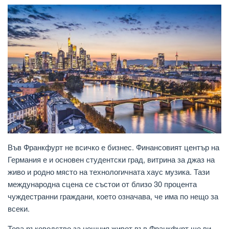
Във Франкфурт не всичко е бизнес. Финансовият център на
Германия е и основен студентски град, витрина за джаз на
живо и родно място на технологичната хаус музика. Тази
международна сцена се състои от близо 30 процента
чуждестранни граждани, което означава, че има по нещо за
всеки.
Това ръководство за нощния живот във Франкфурт ще ви