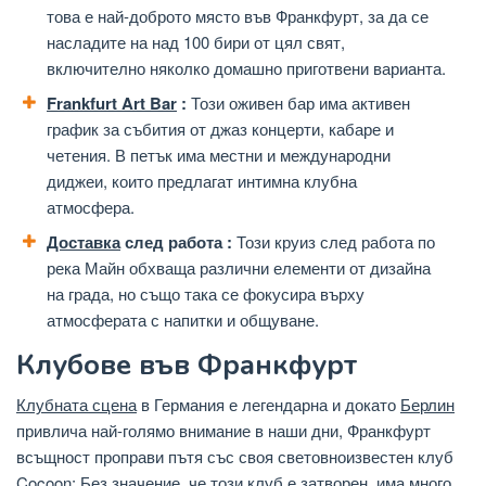
това е най-доброто място във Франкфурт, за да се
насладите на над 100 бири от цял ​​свят,
включително няколко домашно приготвени варианта.
Frankfurt Art Bar
:
Този оживен бар има активен
график за събития от джаз концерти, кабаре и
четения. В петък има местни и международни
диджеи, които предлагат интимна клубна
атмосфера.
Доставка
след работа :
Този круиз след работа по
река Майн обхваща различни елементи от дизайна
на града, но също така се фокусира върху
атмосферата с напитки и общуване.
Клубове във Франкфурт
Клубната сцена
в Германия е легендарна и докато
Берлин
привлича най-голямо внимание в наши дни, Франкфурт
всъщност проправи пътя със своя световноизвестен клуб
Cocoon: Без значение, че този клуб е затворен, има много