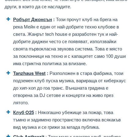
други, в които да се насладите.
Робърт Джонсън
:
Този прочут клуб на брега на
река Мейн е един от най-добрите техно клубове в
света. Жанрът tech house е разработен тук и най-
добрите диджеи често се появяват, използвайки
своята първокласна звукова система. Това е място
за поклонници на техно и с капацитет само 100 души
има стриктна политика за влизане.
Tanzhaus West
:
Разположен в стара фабрика, този
подземен клуб пуска музика, варираща от киберхаус
до хип-хоп до гоа транс. Външната градина е
отворена за DJ сетове и концерти на живо през
лятото.
Клуб O25
:
Някогашно убежище за пожар, това
тъмно и задимено пространство включва всякакъв
вид музика и се грижи за млада публика.
Club Anthrazit
: Този малък електро клуб, разбира