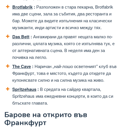
Brotfabrik
:
Разположен в стара пекарна, Brotfabrik
има две сцени, зала за събития, два ресторанта и
бар. Можете да видите изпълнения на класически
музиканти, инди артисти и всичко между тях.
Das Bett
:
Ангажирани да правят нещата малко по-
различни, цялата музика, която се изпълнява тук, е
от алтернативната сцена. В неделя има ден за
почивка на легло.
The Cave
:
Наричан „най-лошо осветеният” клуб във
Франкфурт, това е мястото, където да отидете да
купонясвате силно и на силна музика на живо.
Spritzehaus
:
В средата на сайдер квартала,
Spritzehaus има ежедневни концерти, в които да си
блъскате главата.
Барове на открито във
Франкфурт