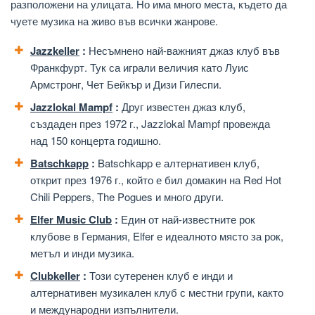
разположени на улицата. Но има много места, където да
чуете музика на живо във всички жанрове.
Jazzkeller
:
Несъмнено най-важният джаз клуб във
Франкфурт. Тук са играли величия като Луис
Армстронг, Чет Бейкър и Дизи Гилеспи.
Jazzlokal Mampf
:
Друг известен джаз клуб,
създаден през 1972 г., Jazzlokal Mampf провежда
над 150 концерта годишно.
Batschkapp
:
Batschkapp е алтернативен клуб,
открит през 1976 г., който е бил домакин на Red Hot
Chili Peppers, The Pogues и много други.
Elfer Music Club
:
Един от най-известните рок
клубове в Германия, Elfer е идеалното място за рок,
метъл и инди музика.
Clubkeller
:
Този сутеренен клуб е инди и
алтернативен музикален клуб с местни групи, както
и международни изпълнители.