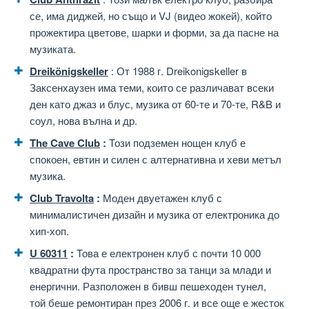
се, има диджей, но също и VJ (видео жокей), който
прожектира цветове, шарки и форми, за да пасне на
музиката.
Dreikönigskeller
: От 1988 г. Dreikonigskeller в
Заксенхаузен има теми, които се различават всеки
ден като джаз и блус, музика от 60-те и 70-те, R&B и
соул, нова вълна и др.
The Cave Club
:
Този подземен нощен клуб е
спокоен, евтин и силен с алтернативна и хеви метъл
музика.
Club Travolta
:
Моден двуетажен клуб с
минималистичен дизайн и музика от електроника до
хип-хоп.
U 60311
:
Това е електронен клуб с почти 10 000
квадратни фута пространство за танци за млади и
енергични. Разположен в бивш пешеходен тунел,
той беше ремонтиран през 2006 г. и все още е жесток