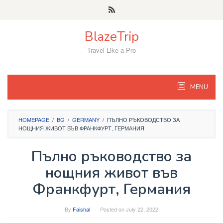
Skip
to
content
BlazeTrip
Travel Like a Pro
MENU
HOMEPAGE
/
BG
/
GERMANY
/
ПЪЛНО РЪКОВОДСТВО ЗА
НОЩНИЯ ЖИВОТ ВЪВ ФРАНКФУРТ, ГЕРМАНИЯ
Пълно ръководство за
нощния живот във
Франкфурт, Германия
By
Faishal
Posted on
July 22, 2022