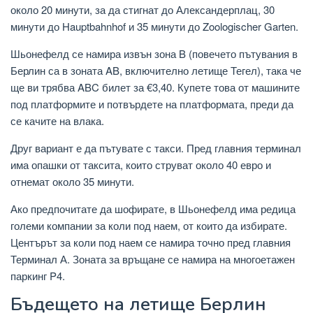
около 20 минути, за да стигнат до Александерплац, 30
минути до Hauptbahnhof и 35 минути до Zoologischer Garten.
Шьонефелд се намира извън зона B (повечето пътувания в
Берлин са в зоната AB, включително летище Тегел), така че
ще ви трябва ABC билет за €3,40. Купете това от машините
под платформите и потвърдете на платформата, преди да
се качите на влака.
Друг вариант е да пътувате с такси. Пред главния терминал
има опашки от таксита, които струват около 40 евро и
отнемат около 35 минути.
Ако предпочитате да шофирате, в Шьонефелд има редица
големи компании за коли под наем, от които да избирате.
Центърът за коли под наем се намира точно пред главния
Терминал А. Зоната за връщане се намира на многоетажен
паркинг P4.
Бъдещето на летище Берлин