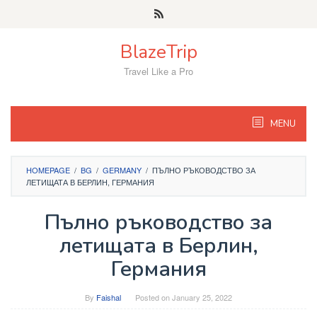
Skip
to
content
BlazeTrip
Travel Like a Pro
MENU
HOMEPAGE
/
BG
/
GERMANY
/
ПЪЛНО РЪКОВОДСТВО ЗА
ЛЕТИЩАТА В БЕРЛИН, ГЕРМАНИЯ
Пълно ръководство за
летищата в Берлин,
Германия
By
Faishal
Posted on
January 25, 2022