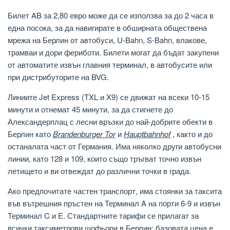
Билет AB за 2,80 евро може да се използва за до 2 часа в
една посока, за да навигирате в обширната обществена
мрежа на Берлин от автобуси, U-Bahn, S-Bahn, влакове,
трамваи и дори фериботи. Билети могат да бъдат закупени
от автоматите извън главния терминал, в автобусите или
при дистрибуторите на BVG.
Линиите Jet Express (TXL и X9) се движат на всеки 10-15
минути и отнемат 45 минути, за да стигнете до
Александерплац с лесни връзки до най-добрите обекти в
Берлин като
Brandenburger Tor
и
Hauptbahnhof
, както и до
останалата част от Германия. Има няколко други автобусни
линии, като 128 и 109, които също тръгват точно извън
летището и ви отвеждат до различни точки в града.
Ако предпочитате частен транспорт, има стоянки за таксита
във вътрешния пръстен на Терминал A на порти 6-9 и извън
Терминал C и E. Стандартните тарифи се прилагат за
всички таксиметрови шофьори в Берлин: базовата цена е