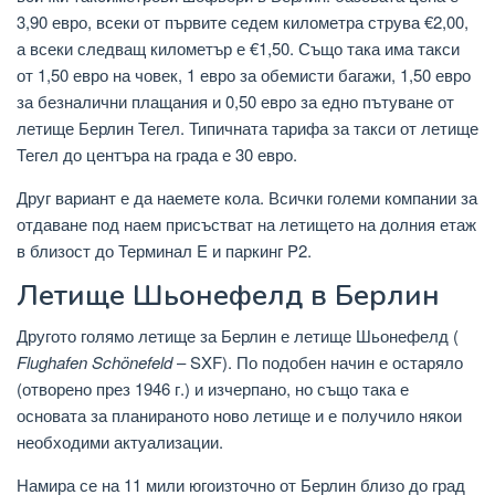
3,90 евро, всеки от първите седем километра струва €2,00,
а всеки следващ километър е €1,50. Също така има такси
от 1,50 евро на човек, 1 евро за обемисти багажи, 1,50 евро
за безналични плащания и 0,50 евро за едно пътуване от
летище Берлин Тегел. Типичната тарифа за такси от летище
Тегел до центъра на града е 30 евро.
Друг вариант е да наемете кола. Всички големи компании за
отдаване под наем присъстват на летището на долния етаж
в близост до Терминал E и паркинг P2.
Летище Шьонефелд в Берлин
Другото голямо летище за Берлин е летище Шьонефелд (
Flughafen Schönefeld
– SXF). По подобен начин е остаряло
(отворено през 1946 г.) и изчерпано, но също така е
основата за планираното ново летище и е получило някои
необходими актуализации.
Намира се на 11 мили югоизточно от Берлин близо до град