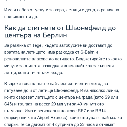
Има и набор от услуги за хора, летящи с деца, ограничена
подвижност и др.
Как да стигнете от Шьонефелд до
центъра на Берлин
За разлика от Tegel, където автобусите ви доставят до
вратата на летището, има разходка от S-Bahn и
регионалните влакове до летището. Бюджетирайте няколко
минути за дългата разходка и внимавайте за закъснели
летци, които тичат към входа.
Въпреки това влакът е най-лесният и евтин метод за
пътуване до и от летище Шьонефелд. Има няколко линии,
които свързват летището с центъра на града (като S9 или
S45) и тръгват на всеки 20 минути за 40-минутното
пътуване. Има и регионални влакове RE7 или RB14
(маркирани като Airport Express), които пътуват с най-малко
спирки. Те се движат от 4 сутринта до 23 часа и отнемат