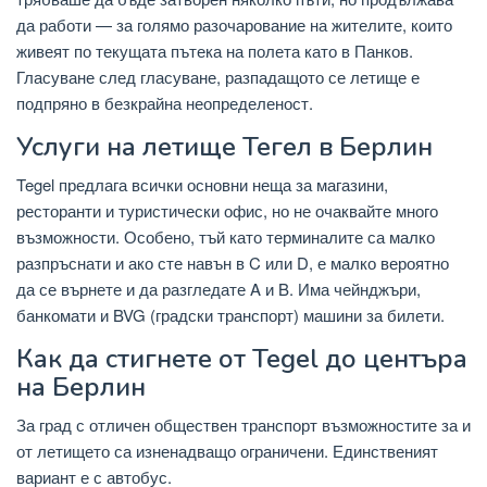
да работи — за голямо разочарование на жителите, които
живеят по текущата пътека на полета като в Панков.
Гласуване след гласуване, разпадащото се летище е
подпряно в безкрайна неопределеност.
Услуги на летище Тегел в Берлин
Tegel предлага всички основни неща за магазини,
ресторанти и туристически офис, но не очаквайте много
възможности. Особено, тъй като терминалите са малко
разпръснати и ако сте навън в C или D, е малко вероятно
да се върнете и да разгледате A и B. Има чейнджъри,
банкомати и BVG (градски транспорт) машини за билети.
Как да стигнете от Tegel до центъра
на Берлин
За град с отличен обществен транспорт възможностите за и
от летището са изненадващо ограничени. Единственият
вариант е с автобус.