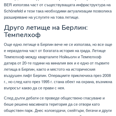
BER използва част от съществуващата инфраструктура на
Schönefeld и тези така необходими актуализации позволиха
разширяване на услугите на това летище.
Друго летище на Берлин:
Темпелхоф
Още едно летище в Берлин вече не се използва, но все още
е неразделна част от богатата история на града. Летище
Темпелхоф между кварталите Нойкьолн и Темпелхоф
датира от 20-те години на миналия век и е едно от първите
летища в Берлин, както и мястото на историческия
въздушен лифт Берлин. Операциите приключиха през 2008
г., но след като през 1995 г. стана обект на охрана, възникна
въпросът какво да се прави с нея.
След дълги дебати се проведе обществено гласуване и
беше решено масивната територия да се отвори като
обществен парк. Днес колоездачи, скейтъри, бегачи и други