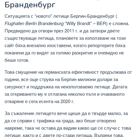
Бранденбург
Ситуацията с “новото” летище Берлин-Бранденбург (
Flughafen Berlin Brandenburg
“Willy Brandt” – BER) е сложна.
Предвидено да отвори през 2011 г. и да затвори двете
съществуващи летища, плановете за използване на този
сайт бяха внезапно изоставени, когато репортерите бяха
поканени да го видят за голямо разкритие и очевидно не
беше готов.
Това смущение на германската ефективност продължава от
години, все още струва на Берлин милиони долари за
сигурност и поддръжка на неизползваемо летище. Датата
за откриването му е отлагана няколко пъти и очакваното
отваряне е сега есента на 2020 г.
За съжаление летището вече щеше да е твърде малко, за
да се справи с трафика на града, ако беше отворено
навреме, така че остава да видим какво ще се случи с това
летище, както и с двете по-стари летища. Въпреки това,