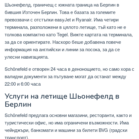
Шьонефелд, граничещ с южната граница на Берлин в
бившия Източен Берлин. Това е базата за големите
превозвачи с отстъпки easyJet и Ryanair. Има четири
терминала, разположени в цялото летище, тъй като не е
толкова компактно като Tegel. Вижте картата на терминала,
за да се ориентирате. Наскоро беше добавена повече
информация на английски и линии за посока, за да се
улесни навигацията.
Schönefeld е отворен 24 часа в денонощието, но само хора с
валидни документи за пътуване могат да останат между
22:00 и 6:00 часа
Услуги на летище Шьонефелд в
Берлин
Schönefeld предлага основни магазини, ресторанти, както и
туристически офис, но има ограничени възможности. Има
чейнджъри, банкомати и машини за билети BVG (градски
транспорт).