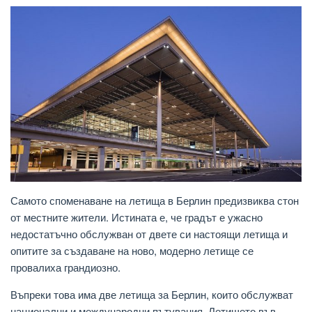
Самото споменаване на летища в Берлин предизвиква стон
от местните жители. Истината е, че градът е ужасно
недостатъчно обслужван от двете си настоящи летища и
опитите за създаване на ново, модерно летище се
провалиха грандиозно.
Въпреки това има две летища за Берлин, които обслужват
национални и международни пътувания. Летището във