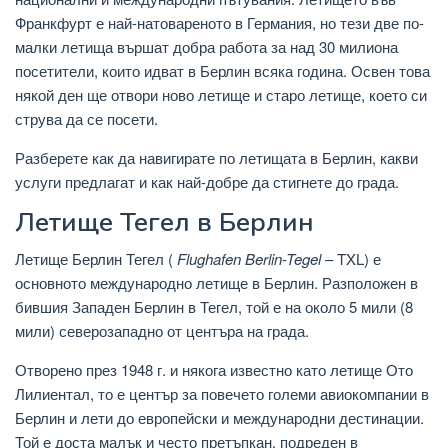
Франкфурт е най-натовареното в Германия, но тези две по-
малки летища вършат добра работа за над 30 милиона
посетители, които идват в Берлин всяка година. Освен това
някой ден ще отвори ново летище и старо летище, което си
струва да се посети.
Разберете как да навигирате по летищата в Берлин, какви
услуги предлагат и как най-добре да стигнете до града.
Летище Тегел в Берлин
Летище Берлин Тегел (
Flughafen Berlin-Tegel
– TXL) е
основното международно летище в Берлин. Разположен в
бившия Западен Берлин в Тегел, той е на около 5 мили (8
мили) северозападно от центъра на града.
Отворено през 1948 г. и някога известно като летище Ото
Лилиентал, то е център за повечето големи авиокомпании в
Берлин и лети до европейски и международни дестинации.
Той е доста малък и често претъпкан, подреден в