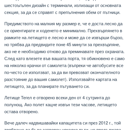
шестоъгълен дизайн с терминали, излизащи от основната
секция, за да се справят с препълнения обем от пътници.
Предимството на малкия му размер е, че е доста лесно да
се ориентирате и ходенето е минимално. Прехвърлянето в
рамките на летището е лесно и може да се извърши бързо,
но трябва да предвидите поне 45 минути за прехвърляне,
ако не е необходимо отново да преминавате през охраната.
След като влезете във вашата порта, тя обикновено е само
на няколко крачки от самолета (въпреки че автобусите все
по-често се използват, за да ви превозват окончателното
разстояние до вашия самолет). Използвайте картата на
летището, за да планирате пътуването си.
Летище Тегел е отворено всеки ден от 4 сутринта до
полунощ. Ако полет кацне извън тези часове, летището
остава отворено.
Вече далеч надвишавайки капацитета си през 2012 г., той
трябваше да бъде затворен няколко пъти, но продължава