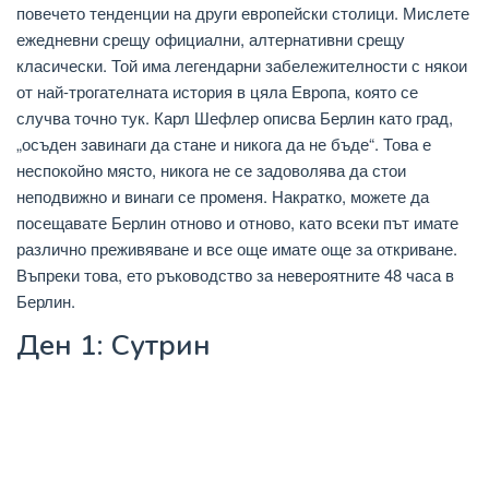
повечето тенденции на други европейски столици. Мислете
ежедневни срещу официални, алтернативни срещу
класически. Той има легендарни забележителности с някои
от най-трогателната история в цяла Европа, която се
случва точно тук. Карл Шефлер описва Берлин като град,
„осъден завинаги да стане и никога да не бъде“. Това е
неспокойно място, никога не се задоволява да стои
неподвижно и винаги се променя. Накратко, можете да
посещавате Берлин отново и отново, като всеки път имате
различно преживяване и все още имате още за откриване.
Въпреки това, ето ръководство за невероятните 48 часа в
Берлин.
Ден 1: Сутрин