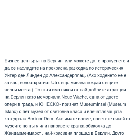
Бизнес центърът на Берлин, или можете да го пропуснете и
да се насладите на прекрасна разходка по историческия
Унтер ден Линден до Александерплац. (Ако ходенето не е
за вас, новооткритият U5 също минава покрай същите
челни места.) По пътя има някои от най-добрите атракции
на Берлин като мемориала Neue Wache, една от двете
опери в града, и ЮНЕСКО- признат Museuminsel (Museum
Island) с пет музея от световна класа и впечатляващата
катедрала Berliner Dom. Ако имате време, посетете някой от
музеите по пътя или направете кратка обиколка до
Жандарменмаркт
,
най-красивия площад в Берлин. Друго