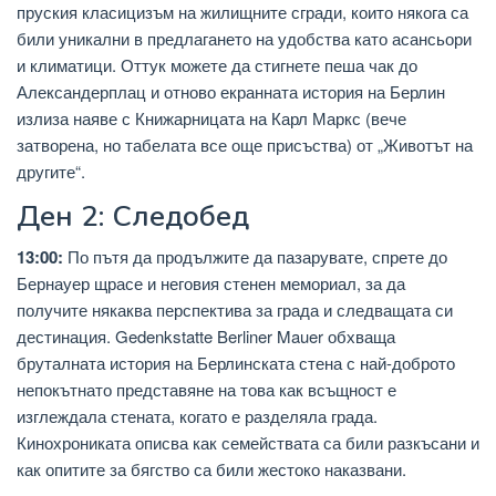
пруския класицизъм на жилищните сгради, които някога са
били уникални в предлагането на удобства като асансьори
и климатици. Оттук можете да стигнете пеша чак до
Александерплац и отново екранната история на Берлин
излиза наяве с Книжарницата на Карл Маркс (вече
затворена, но табелата все още присъства) от „Животът на
другите“.
Ден 2: Следобед
13:00:
По пътя да продължите да пазарувате, спрете до
Бернауер щрасе и неговия стенен мемориал, за да
получите някаква перспектива за града и следващата си
дестинация. Gedenkstatte Berliner Mauer обхваща
бруталната история на Берлинската стена с най-доброто
непокътнато представяне на това как всъщност е
изглеждала стената, когато е разделяла града.
Кинохрониката описва как семействата са били разкъсани и
как опитите за бягство са били жестоко наказвани.