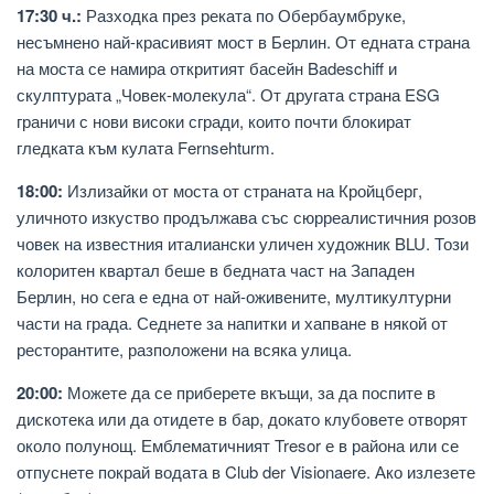
17:30 ч.:
Разходка през реката по Обербаумбруке,
несъмнено най-красивият мост в Берлин. От едната страна
на моста се намира откритият басейн Badeschiff и
скулптурата „Човек-молекула“. От другата страна ESG
граничи с нови високи сгради, които почти блокират
гледката към кулата Fernsehturm.
18:00:
Излизайки от моста от страната на Кройцберг,
уличното изкуство продължава със сюрреалистичния розов
човек на известния италиански уличен художник BLU. Този
колоритен квартал беше в бедната част на Западен
Берлин, но сега е една от най-оживените, мултикултурни
части на града. Седнете за напитки и хапване в някой от
ресторантите, разположени на всяка улица.
20:00:
Можете да се приберете вкъщи, за да поспите в
дискотека или да отидете в бар, докато клубовете отворят
около полунощ. Емблематичният Tresor е в района или се
отпуснете покрай водата в Club der Visionaere. Ако излезете