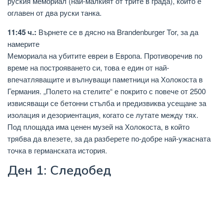
руския мемориал (най-малкият от трите в града), който е
оглавен от два руски танка.
11:45 ч.:
Върнете се в дясно на Brandenburger Tor, за да
намерите
Мемориала на убитите евреи в Европа. Противоречив по
време на построяването си, това е един от най-
впечатляващите и вълнуващи паметници на Холокоста в
Германия. „Полето на стелите“ е покрито с повече от 2500
извисяващи се бетонни стълба и предизвиква усещане за
изолация и дезориентация, когато се лутате между тях.
Под площада има ценен музей на Холокоста, в който
трябва да влезете, за да разберете по-добре най-ужасната
точка в германската история.
Ден 1: Следобед