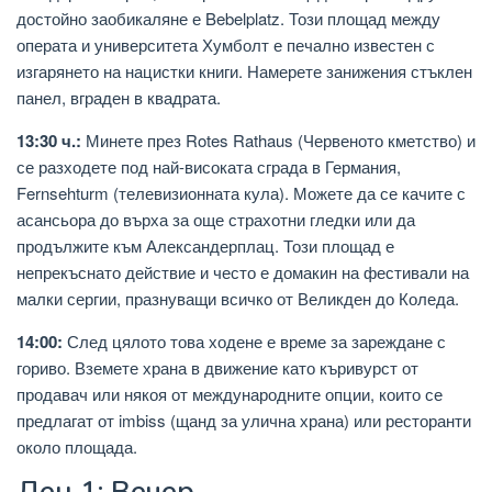
достойно заобикаляне е Bebelplatz. Този площад между
операта и университета Хумболт е печално известен с
изгарянето на нацистки книги. Намерете занижения стъклен
панел, вграден в квадрата.
13:30 ч.:
Минете през Rotes Rathaus (Червеното кметство) и
се разходете под най-високата сграда в Германия,
Fernsehturm (телевизионната кула). Можете да се качите с
асансьора до върха за още страхотни гледки или да
продължите към Александерплац. Този площад е
непрекъснато действие и често е домакин на фестивали на
малки сергии, празнуващи всичко от Великден до Коледа.
14:00:
След цялото това ходене е време за зареждане с
гориво. Вземете храна в движение като къривурст от
продавач или някоя от международните опции, които се
предлагат от imbiss (щанд за улична храна) или ресторанти
около площада.
Ден 1: Вечер