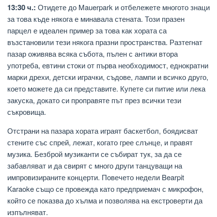
13:30 ч.:
Отидете до Mauerpark и отбележете многото знаци
за това къде някога е минавала стената. Този празен
парцел е идеален пример за това как хората са
възстановили тези някога празни пространства. Разтегнат
пазар оживява всяка събота, пълен с антики втора
употреба, евтини стоки от първа необходимост, еднократни
марки дрехи, детски играчки, съдове, лампи и всичко друго,
което можете да си представите. Купете си питие или лека
закуска, докато си проправяте път през всички тези
съкровища.
Отстрани на пазара хората играят баскетбол, боядисват
стените със спрей, лежат, когато грее слънце, и правят
музика. Безброй музиканти се събират тук, за да се
забавляват и да свирят с много други танцуващи на
импровизираните концерти. Повечето недели Bearpit
Karaoke също се провежда като предприемач с микрофон,
който се показва до хълма и позволява на екстроверти да
изпълняват.