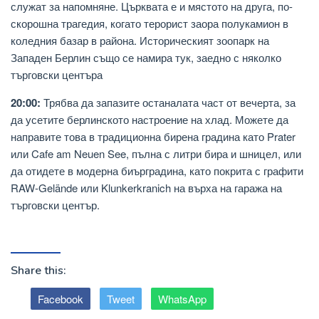
служат за напомняне. Църквата е и мястото на друга, по-
скорошна трагедия, когато терорист заора полукамион в
коледния базар в района. Историческият зоопарк на
Западен Берлин също се намира тук, заедно с няколко
търговски центъра
20:00:
Трябва да запазите останалата част от вечерта, за
да усетите берлинското настроение на хлад. Можете да
направите това в традиционна бирена градина като Prater
или Cafe am Neuen See, пълна с литри бира и шницел, или
да отидете в модерна биърградина, като покрита с графити
RAW-Gelände или Klunkerkranich на върха на гаража на
търговски център.
Share this:
Facebook
Tweet
WhatsApp