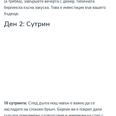
(а трябва), завършете вечерта с дюнер, типичната
берлинска късна закуска. Това е инвестиция във вашето
бъдеще.
Ден 2: Сутрин
10 сутринта:
След дълга нощ навън е важно да се
насладите на спокоен брънч. Берлин ви е покрил дали
търсите прекомерно удоволствие в американски стил с