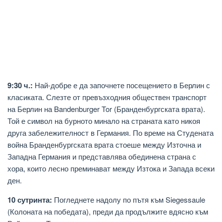
9:30 ч.:
Най-добре е да започнете посещението в Берлин с
класиката. Слезте от превъзходния обществен транспорт
на Берлин на Bandenburger Tor (Бранденбургската врата).
Той е символ на бурното минало на страната като никоя
друга забележителност в Германия. По време на Студената
война Бранденбургската врата стоеше между Източна и
Западна Германия и представлява обединена страна с
хора, които лесно преминават между Изтока и Запада всеки
ден.
10 сутринта:
Погледнете надолу по пътя към Siegessaule
(Колоната на победата), преди да продължите вдясно към