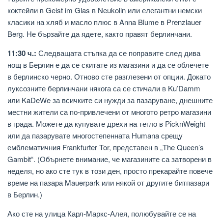
коктейли в Geist im Glas в Neukolln или елегантни немски
класики на хляб и масло плюс в Anna Blume в Prenzlauer
Berg. Не бързайте да ядете, както правят берлинчани.
11:30 ч.:
Следващата стъпка да се поправите след дива
нощ в Берлин е да се скитате из магазини и да се облечете
в берлинско черно. Отново сте разглезени от опции. Докато
луксозните берлинчани някога са се стичали в Ku’Damm
или KaDeWe за всичките си нужди за пазаруване, днешните
местни жители са по-привлечени от многото ретро магазини
в града. Можете да купувате дрехи на тегло в PicknWeight
или да пазарувате многостепенната Humana срещу
емблематичния Frankfurter Tor, представен в „The Queen’s
Gambit“. (Обърнете внимание, че магазините са затворени в
неделя, но ако сте тук в този ден, просто прекарайте повече
време на пазара Mauerpark или някой от другите битпазари
в Берлин.)
Ако сте на улица Карл-Маркс-Алея, полюбувайте се на