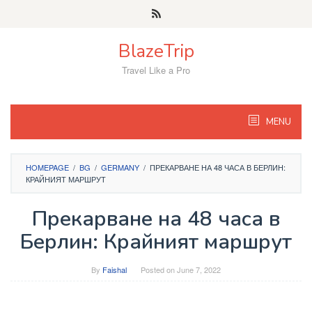
Skip
to
content
BlazeTrip
Travel Like a Pro
MENU
HOMEPAGE
/
BG
/
GERMANY
/
ПРЕКАРВАНЕ НА 48 ЧАСА В БЕРЛИН:
КРАЙНИЯТ МАРШРУТ
Прекарване на 48 часа в
Берлин: Крайният маршрут
By
Faishal
Posted on
June 7, 2022