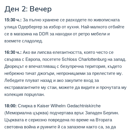
Ден 2: Вечер
15:30 ч.:
За пълно хранене се разходете по живописната
улица Одербергер за избор от кухня. Най-малкото отбийте
се в магазина на DDR за находки от ретро мебели и
вземете сладолед.
16:30 ч.:
Ако ви липсва елегантността, която често се
свързва с Европа, посетете Schloss Charlottenburg на запад.
Дворецът е впечатляващ с безупречна територия, където
небрежно тичат джогъри, непроницаеми за прелестите му.
Лебедите плуват назад и ако закупите вход за
екстравагантните му стаи, можете да видите и прочутата му
колекция порцелан.
18:00:
Спирка в Kaiser Wilhelm Gedachtniskirche
(Мемориална църква) подчертава връх Западен Берлин.
Църквата е сериозно повредена по време на Втората
световна война и руините й са запазени както са, за да