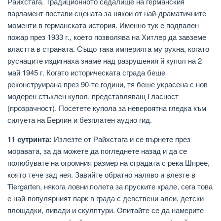
Райхстага. Традиционното седалище на германския
парламент постави сцената за някои от най-драматичните
моменти в германската история. Именно тук е подпален
пожар през 1933 г., което позволява на Хитлер да завземе
властта в страната. Също така империята му рухна, когато
руснаците издигнаха знаме над разрушения й купол на 2
май 1945 г. Когато историческата сграда беше
реконструирана през 90-те години, тя беше украсена с нов
модерен стъклен купол, представляващ Гласност
(прозрачност). Посетете купола за невероятна гледка към
силуета на Берлин и безплатен аудио гид.
11 сутринта:
Излезте от Райхстага и се върнете през
моравата, за да можете да погледнете назад и да се
полюбувате на огромния размер на сградата с река Шпрее,
която тече зад нея. Завийте обратно наляво и влезте в
Tiergarten, някога ловни полета за пруските крале, сега това
е най-популярният парк в града с девствени алеи, детски
площадки, ливади и скулптури. Опитайте се да намерите