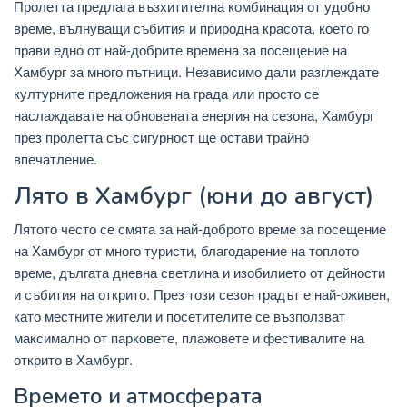
Пролетта предлага възхитителна комбинация от удобно
време, вълнуващи събития и природна красота, което го
прави едно от най-добрите времена за посещение на
Хамбург за много пътници. Независимо дали разглеждате
културните предложения на града или просто се
наслаждавате на обновената енергия на сезона, Хамбург
през пролетта със сигурност ще остави трайно
впечатление.
Лято в Хамбург (юни до август)
Лятото често се смята за най-доброто време за посещение
на Хамбург от много туристи, благодарение на топлото
време, дългата дневна светлина и изобилието от дейности
и събития на открито. През този сезон градът е най-оживен,
като местните жители и посетителите се възползват
максимално от парковете, плажовете и фестивалите на
открито в Хамбург.
Времето и атмосферата