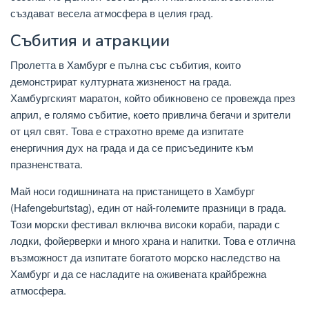
създават весела атмосфера в целия град.
Събития и атракции
Пролетта в Хамбург е пълна със събития, които
демонстрират културната жизненост на града.
Хамбургският маратон, който обикновено се провежда през
април, е голямо събитие, което привлича бегачи и зрители
от цял ​​свят. Това е страхотно време да изпитате
енергичния дух на града и да се присъедините към
празненствата.
Май носи годишнината на пристанището в Хамбург
(Hafengeburtstag), един от най-големите празници в града.
Този морски фестивал включва високи кораби, паради с
лодки, фойерверки и много храна и напитки. Това е отлична
възможност да изпитате богатото морско наследство на
Хамбург и да се насладите на оживената крайбрежна
атмосфера.