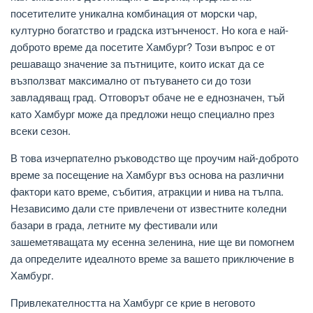
посетителите уникална комбинация от морски чар,
културно богатство и градска изтънченост. Но кога е най-
доброто време да посетите Хамбург? Този въпрос е от
решаващо значение за пътниците, които искат да се
възползват максимално от пътуването си до този
завладяващ град. Отговорът обаче не е еднозначен, тъй
като Хамбург може да предложи нещо специално през
всеки сезон.
В това изчерпателно ръководство ще проучим най-доброто
време за посещение на Хамбург въз основа на различни
фактори като време, събития, атракции и нива на тълпа.
Независимо дали сте привлечени от известните коледни
базари в града, летните му фестивали или
зашеметяващата му есенна зеленина, ние ще ви помогнем
да определите идеалното време за вашето приключение в
Хамбург.
Привлекателността на Хамбург се крие в неговото