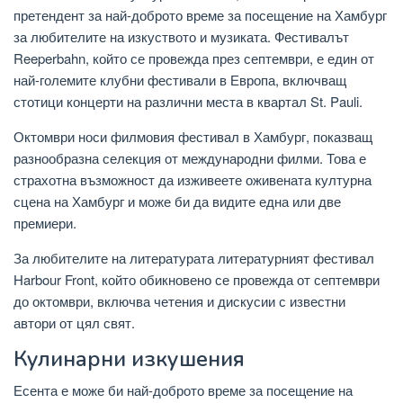
претендент за най-доброто време за посещение на Хамбург
за любителите на изкуството и музиката. Фестивалът
Reeperbahn, който се провежда през септември, е един от
най-големите клубни фестивали в Европа, включващ
стотици концерти на различни места в квартал St. Pauli.
Октомври носи филмовия фестивал в Хамбург, показващ
разнообразна селекция от международни филми. Това е
страхотна възможност да изживеете оживената културна
сцена на Хамбург и може би да видите една или две
премиери.
За любителите на литературата литературният фестивал
Harbour Front, който обикновено се провежда от септември
до октомври, включва четения и дискусии с известни
автори от цял ​​свят.
Кулинарни изкушения
Есента е може би най-доброто време за посещение на