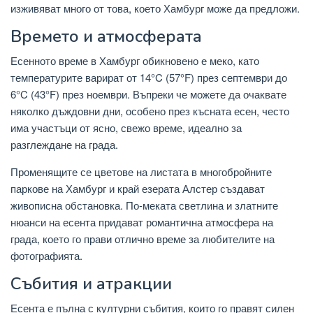
изживяват много от това, което Хамбург може да предложи.
Времето и атмосферата
Есенното време в Хамбург обикновено е меко, като
температурите варират от 14°C (57°F) през септември до
6°C (43°F) през ноември. Въпреки че можете да очаквате
няколко дъждовни дни, особено през късната есен, често
има участъци от ясно, свежо време, идеално за
разглеждане на града.
Променящите се цветове на листата в многобройните
паркове на Хамбург и край езерата Алстер създават
живописна обстановка. По-меката светлина и златните
нюанси на есента придават романтична атмосфера на
града, което го прави отлично време за любителите на
фотографията.
Събития и атракции
Есента е пълна с културни събития, които го правят силен