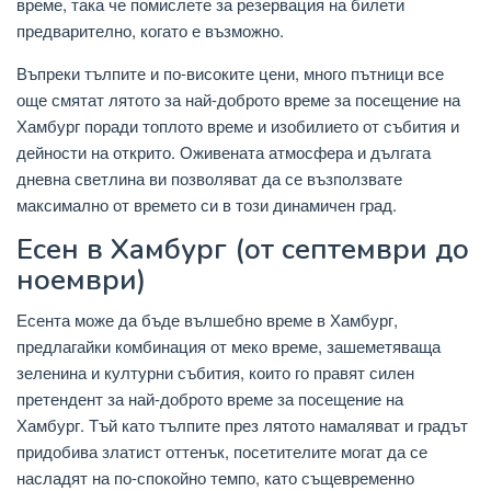
време, така че помислете за резервация на билети
предварително, когато е възможно.
Въпреки тълпите и по-високите цени, много пътници все
още смятат лятото за най-доброто време за посещение на
Хамбург поради топлото време и изобилието от събития и
дейности на открито. Оживената атмосфера и дългата
дневна светлина ви позволяват да се възползвате
максимално от времето си в този динамичен град.
Есен в Хамбург (от септември до
ноември)
Есента може да бъде вълшебно време в Хамбург,
предлагайки комбинация от меко време, зашеметяваща
зеленина и културни събития, които го правят силен
претендент за най-доброто време за посещение на
Хамбург. Тъй като тълпите през лятото намаляват и градът
придобива златист оттенък, посетителите могат да се
насладят на по-спокойно темпо, като същевременно