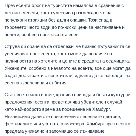
През есента броят на туристите намалява в сравнение с
летните месеци, което улеснява разглеждането на
популярни атракции без дълги опашки. Този спад в
търсенето често води до по-ниски цени за настаняване и
полети, особено през късната есен.
Струва си обаче да се отбележи, че бизнес пътуванията се
увеличават през есента, което може да повлияе на
наличността на хотелите и цените в средата на седмицата.
Уикендите, особено в началото на есента, все още могат да
бъдат доста заети с посетители, идващи да се насладят на
есенната зеленина и събития.
Със своето меко време, красива природа и богати културни
предложения, есента представлява убедителен случай
като най-доброто време за посещение на Хамбург.
Независимо дали сте привлечени от есенните цветове,
фестивалите или уютната атмосфера, Хамбург през есента
предлага уникално и запомнящо се изживяване.