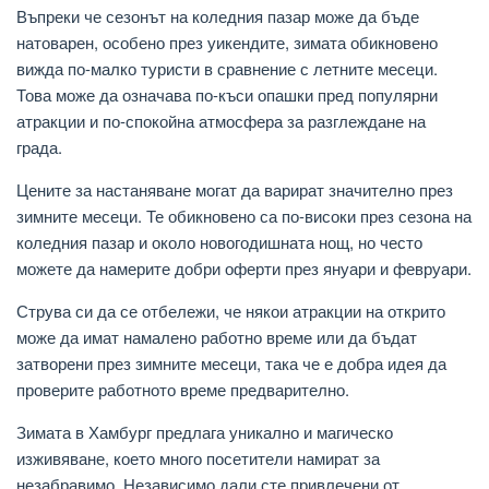
Въпреки че сезонът на коледния пазар може да бъде
натоварен, особено през уикендите, зимата обикновено
вижда по-малко туристи в сравнение с летните месеци.
Това може да означава по-къси опашки пред популярни
атракции и по-спокойна атмосфера за разглеждане на
града.
Цените за настаняване могат да варират значително през
зимните месеци. Те обикновено са по-високи през сезона на
коледния пазар и около новогодишната нощ, но често
можете да намерите добри оферти през януари и февруари.
Струва си да се отбележи, че някои атракции на открито
може да имат намалено работно време или да бъдат
затворени през зимните месеци, така че е добра идея да
проверите работното време предварително.
Зимата в Хамбург предлага уникално и магическо
изживяване, което много посетители намират за
незабравимо. Независимо дали сте привлечени от