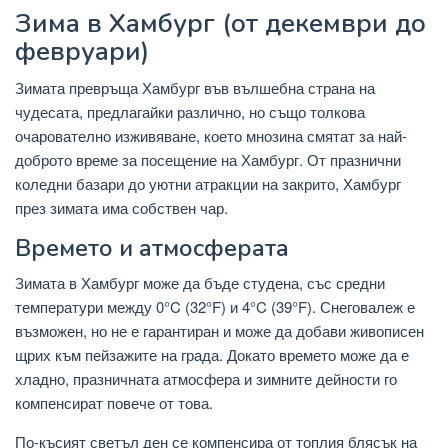
Зима в Хамбург (от декември до
февруари)
Зимата превръща Хамбург във вълшебна страна на
чудесата, предлагайки различно, но също толкова
очарователно изживяване, което мнозина смятат за най-
доброто време за посещение на Хамбург. От празнични
коледни базари до уютни атракции на закрито, Хамбург
през зимата има собствен чар.
Времето и атмосферата
Зимата в Хамбург може да бъде студена, със средни
температури между 0°C (32°F) и 4°C (39°F). Снеговалеж е
възможен, но не е гарантиран и може да добави живописен
щрих към пейзажите на града. Докато времето може да е
хладно, празничната атмосфера и зимните дейности го
компенсират повече от това.
По-късият светъл ден се компенсира от топлия блясък на