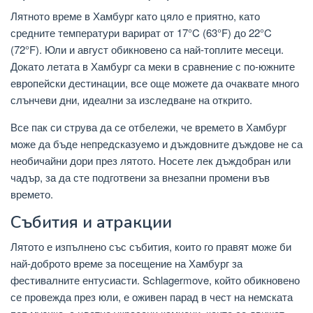
Лятното време в Хамбург като цяло е приятно, като
средните температури варират от 17°C (63°F) до 22°C
(72°F). Юли и август обикновено са най-топлите месеци.
Докато летата в Хамбург са меки в сравнение с по-южните
европейски дестинации, все още можете да очаквате много
слънчеви дни, идеални за изследване на открито.
Все пак си струва да се отбележи, че времето в Хамбург
може да бъде непредсказуемо и дъждовните дъждове не са
необичайни дори през лятото. Носете лек дъждобран или
чадър, за да сте подготвени за внезапни промени във
времето.
Събития и атракции
Лятото е изпълнено със събития, които го правят може би
най-доброто време за посещение на Хамбург за
фестивалните ентусиасти. Schlagermove, който обикновено
се провежда през юли, е оживен парад в чест на немската