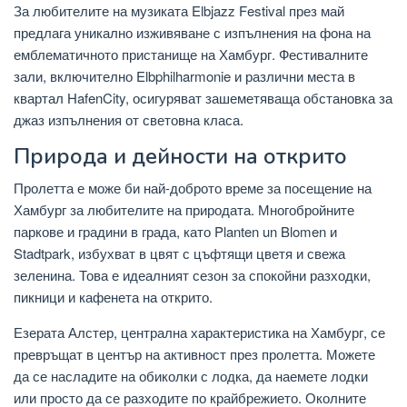
За любителите на музиката Elbjazz Festival през май
предлага уникално изживяване с изпълнения на фона на
емблематичното пристанище на Хамбург. Фестивалните
зали, включително Elbphilharmonie и различни места в
квартал HafenCity, осигуряват зашеметяваща обстановка за
джаз изпълнения от световна класа.
Природа и дейности на открито
Пролетта е може би най-доброто време за посещение на
Хамбург за любителите на природата. Многобройните
паркове и градини в града, като Planten un Blomen и
Stadtpark, избухват в цвят с цъфтящи цветя и свежа
зеленина. Това е идеалният сезон за спокойни разходки,
пикници и кафенета на открито.
Езерата Алстер, централна характеристика на Хамбург, се
превръщат в център на активност през пролетта. Можете
да се насладите на обиколки с лодка, да наемете лодки
или просто да се разходите по крайбрежието. Околните