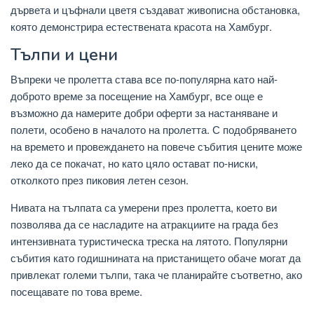
дървета и цъфнали цветя създават живописна обстановка,
която демонстрира естествената красота на Хамбург.
Тълпи и цени
Въпреки че пролетта става все по-популярна като най-
доброто време за посещение на Хамбург, все още е
възможно да намерите добри оферти за настаняване и
полети, особено в началото на пролетта. С подобряването
на времето и провеждането на повече събития цените може
леко да се покачат, но като цяло остават по-ниски,
отколкото през пиковия летен сезон.
Нивата на тълпата са умерени през пролетта, което ви
позволява да се насладите на атракциите на града без
интензивната туристическа треска на лятото. Популярни
събития като годишнината на пристанището обаче могат да
привлекат големи тълпи, така че планирайте съответно, ако
посещавате по това време.