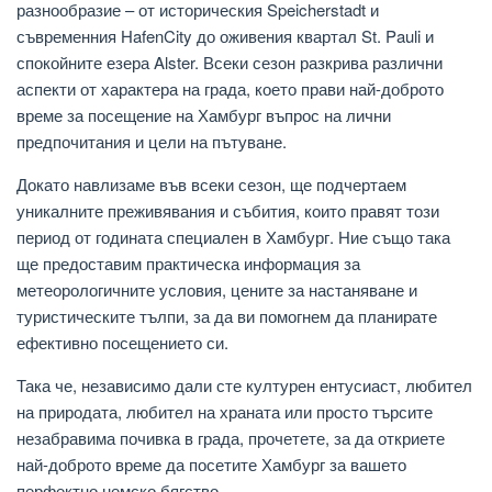
разнообразие – от историческия Speicherstadt и
съвременния HafenCity до оживения квартал St. Pauli и
спокойните езера Alster. Всеки сезон разкрива различни
аспекти от характера на града, което прави най-доброто
време за посещение на Хамбург въпрос на лични
предпочитания и цели на пътуване.
Докато навлизаме във всеки сезон, ще подчертаем
уникалните преживявания и събития, които правят този
период от годината специален в Хамбург. Ние също така
ще предоставим практическа информация за
метеорологичните условия, цените за настаняване и
туристическите тълпи, за да ви помогнем да планирате
ефективно посещението си.
Така че, независимо дали сте културен ентусиаст, любител
на природата, любител на храната или просто търсите
незабравима почивка в града, прочетете, за да откриете
най-доброто време да посетите Хамбург за вашето
перфектно немско бягство.