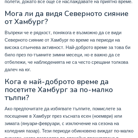
полети, докато все още се наслаждавате на приятно време.
Мога ли да видя Северното сияние
от Хамбург?
Въпреки че е рядкост, понякога е възможно да се види
Северното сияние от Хамбург по време на периоди на
висока слънчева активност. Най-доброто време за това би
било през по-тъмните зимни месеци, но е важно да се
отбележи, че наблюденията не са често срещани толкова
далеч на юг.
Кога е най-доброто време да
посетите Хамбург за по-малко
тълпи?
Ако предпочитате да избягвате тълпите, помислете за
посещение в Хамбург през късната есен (ноември) или
зимата (януари-февруари, с изключение на сезона на
коледния пазар). Тези периоди обикновено виждат по-малко
туристи, което позволява по-спокойно преживяване в