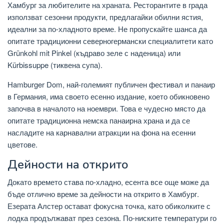
Хамбург за любителите на храната. Ресторантите в града
използват сезонни продукти, предлагайки обилни ястия,
идеални за по-хладното време. Не пропускайте шанса да
опитате традиционни северногермански специалитети като
Grünkohl mit Pinkel (къдраво зеле с наденица) или
Kürbissuppe (тиквена супа).
Hamburger Dom, най-големият публичен фестивал и панаир
в Германия, има своето есенно издание, което обикновено
започва в началото на ноември. Това е чудесно място да
опитате традиционна немска панаирна храна и да се
насладите на карнавални атракции на фона на есенни
цветове.
Дейности на открито
Докато времето става по-хладно, есента все още може да
бъде отлично време за дейности на открито в Хамбург.
Езерата Алстер остават фокусна точка, като обиколките с
лодка продължават през сезона. По-ниските температури го