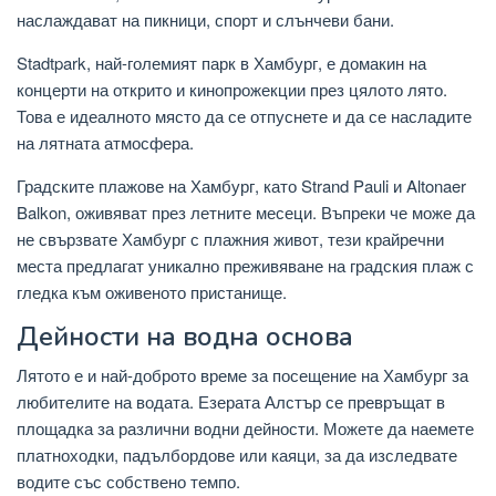
наслаждават на пикници, спорт и слънчеви бани.
Stadtpark, най-големият парк в Хамбург, е домакин на
концерти на открито и кинопрожекции през цялото лято.
Това е идеалното място да се отпуснете и да се насладите
на лятната атмосфера.
Градските плажове на Хамбург, като Strand Pauli и Altonaer
Balkon, оживяват през летните месеци. Въпреки че може да
не свързвате Хамбург с плажния живот, тези крайречни
места предлагат уникално преживяване на градския плаж с
гледка към оживеното пристанище.
Дейности на водна основа
Лятото е и най-доброто време за посещение на Хамбург за
любителите на водата. Езерата Алстър се превръщат в
площадка за различни водни дейности. Можете да наемете
платноходки, падълбордове или каяци, за да изследвате
водите със собствено темпо.