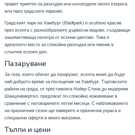
правят приятен за разходки или колоездене около езерата
или през градските паркове.
Градският парк на Хамбург (Stadtpark) е особено красив
през есента с разнообразните дървесни видове, създаващи
зашеметяваща палитра от есенни цветове. Това е
идеалното място за спокойна разходка или пикник в
слънчев есенен ден.
Пазаруване
За тези, които обичат да пазаруват, есента може да бъде
най-доброто време за посещение на Хамбург. Търговските
райони на града, от престижната Нойер Стена до модерния
Шанценвиертел, предлагат по-спокойно изживяване в
сравнение с натоварените летни месеци. С наближаването
на празничния сезон ще намерите и празнична украса и
специални оферти в много магазини.
Тълпи и цени