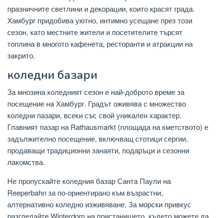
празничните светлини и декорации, които красят града.
Хамбург придобива уютно, интимно усещане през този
сезон, като местните жители и посетителите търсят
топлина в многото кафенета, ресторанти и атракции на
закрито.
коледни базари
За мнозина коледният сезон е най-доброто време за
посещение на Хамбург. Градът оживява с множество
коледни пазари, всеки със свой уникален характер.
Главният пазар на Rathausmarkt (площада на кметството) е
задължително посещение, включващ стотици сергии,
продаващи традиционни занаяти, подаръци и сезонни
лакомства.
Не пропускайте коледния базар Санта Паули на
Reeperbahn за по-ориентирано към възрастни,
алтернативно коледно изживяване. За морски привкус
разгледайте Winterdom на пристанището, където можете да