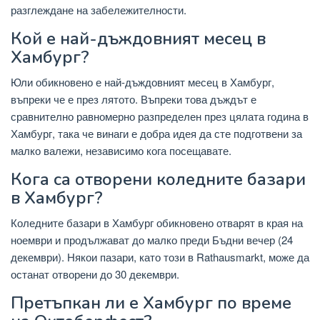
разглеждане на забележителности.
Кой е най-дъждовният месец в
Хамбург?
Юли обикновено е най-дъждовният месец в Хамбург,
въпреки че е през лятото. Въпреки това дъждът е
сравнително равномерно разпределен през цялата година в
Хамбург, така че винаги е добра идея да сте подготвени за
малко валежи, независимо кога посещавате.
Кога са отворени коледните базари
в Хамбург?
Коледните базари в Хамбург обикновено отварят в края на
ноември и продължават до малко преди Бъдни вечер (24
декември). Някои пазари, като този в Rathausmarkt, може да
останат отворени до 30 декември.
Претъпкан ли е Хамбург по време