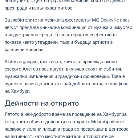
поп музика, с цветно украсени камиони, които се движат
през града и изпълняват хитове.
За любителите на музиката фестивалът MS Dockville през
август предлага уникална комбинация от музика и изкуство
в индустриална среда. Този алтернативен фестивал
показва както утвърдени, така и бъдещи артисти в
различни жанрове.
Alstervergnügen, фестивал, който се провежда около
езерото Алстер през август, включва спортни събития,
музикални изпълнения и грандиозни фойерверки. Това е
чудесен начин да изпитате най-добрата лятна атмосфера
на Хамбург.
Дейности на открито
Лятото е най-доброто време за посещение на Хамбург за
тези, които обичат дейности на открито. Многобройните
паркове и зелени площи в града се превръщат в центрове
на активност, като местните жители и туристите се