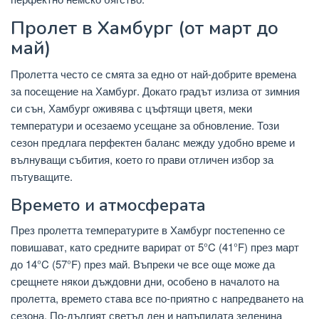
Пролет в Хамбург (от март до
май)
Пролетта често се смята за едно от най-добрите времена
за посещение на Хамбург. Докато градът излиза от зимния
си сън, Хамбург оживява с цъфтящи цветя, меки
температури и осезаемо усещане за обновление. Този
сезон предлага перфектен баланс между удобно време и
вълнуващи събития, което го прави отличен избор за
пътуващите.
Времето и атмосферата
През пролетта температурите в Хамбург постепенно се
повишават, като средните варират от 5°C (41°F) през март
до 14°C (57°F) през май. Въпреки че все още може да
срещнете някои дъждовни дни, особено в началото на
пролетта, времето става все по-приятно с напредването на
сезона. По-дългият светъл ден и напъпилата зеленина