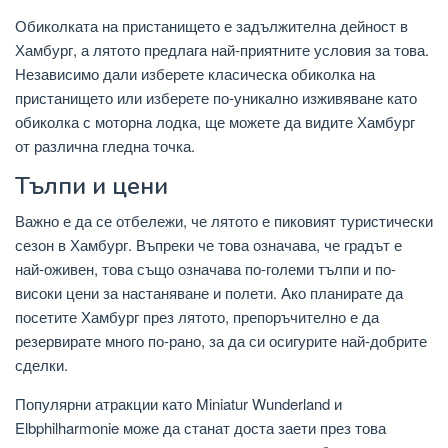
Обиколката на пристанището е задължителна дейност в
Хамбург, а лятото предлага най-приятните условия за това.
Независимо дали изберете класическа обиколка на
пристанището или изберете по-уникално изживяване като
обиколка с моторна лодка, ще можете да видите Хамбург
от различна гледна точка.
Тълпи и цени
Важно е да се отбележи, че лятото е пиковият туристически
сезон в Хамбург. Въпреки че това означава, че градът е
най-оживен, това също означава по-големи тълпи и по-
високи цени за настаняване и полети. Ако планирате да
посетите Хамбург през лятото, препоръчително е да
резервирате много по-рано, за да си осигурите най-добрите
сделки.
Популярни атракции като Miniatur Wunderland и
Elbphilharmonie може да станат доста заети през това