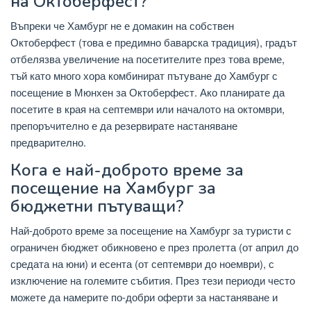
на Октоберфест?
Въпреки че Хамбург не е домакин на собствен
Октоберфест (това е предимно баварска традиция), градът
отбелязва увеличение на посетителите през това време,
тъй като много хора комбинират пътуване до Хамбург с
посещение в Мюнхен за Октоберфест. Ако планирате да
посетите в края на септември или началото на октомври,
препоръчително е да резервирате настаняване
предварително.
Кога е най-доброто време за
посещение на Хамбург за
бюджетни пътуващи?
Най-доброто време за посещение на Хамбург за туристи с
ограничен бюджет обикновено е през пролетта (от април до
средата на юни) и есента (от септември до ноември), с
изключение на големите събития. През тези периоди често
можете да намерите по-добри оферти за настаняване и