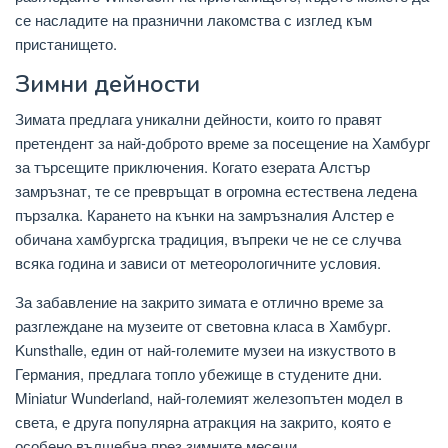
се насладите на празнични лакомства с изглед към
пристанището.
Зимни дейности
Зимата предлага уникални дейности, които го правят
претендент за най-доброто време за посещение на Хамбург
за търсещите приключения. Когато езерата Алстър
замръзнат, те се превръщат в огромна естествена ледена
пързалка. Карането на кънки на замръзналия Алстер е
обичана хамбургска традиция, въпреки че не се случва
всяка година и зависи от метеорологичните условия.
За забавление на закрито зимата е отлично време за
разглеждане на музеите от световна класа в Хамбург.
Kunsthalle, един от най-големите музеи на изкуството в
Германия, предлага топло убежище в студените дни.
Miniatur Wunderland, най-големият железопътен модел в
света, е друга популярна атракция на закрито, която е
особено вълшебна през зимните месеци.