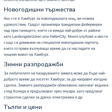
Новогодишни тържества
Ако сте в Хамбург за новогодишната нощ, ви очаква
удоволствие. Градът организира грандиозни фойерверки
над пристанището, което се вижда най-добре от райони
като Landungsbrücken или HafenCity. Много клубове и места
също са домакини на специални новогодишни партита,
което го прави вълнуващо време да се насладите на
нощния живот на Хамбург.
Зимни разпродажби
За любителите на пазаруването зимата може да бъде най-
доброто време да посетят Хамбург, за да направят изгодна
сделка. Зимните разпродажби обикновено започват веднага
след Коледа и продължават през януари, като предлагат
страхотни сделки за дрехи, електроника и др.
Тълпи и цени