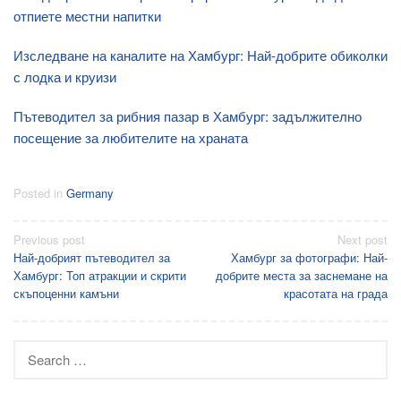
отпиете местни напитки
Изследване на каналите на Хамбург: Най-добрите обиколки
с лодка и круизи
Пътеводител за рибния пазар в Хамбург: задължително
посещение за любителите на храната
Posted in
Germany
Post
Previous post
Next post
Най-добрият пътеводител за
Хамбург за фотографи: Най-
navigation
Хамбург: Топ атракции и скрити
добрите места за заснемане на
скъпоценни камъни
красотата на града
Search
for: