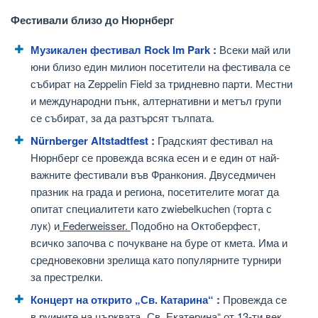
Фестивали близо до Нюрнберг
Музикален фестивал Rock Im Park
:
Всеки май или
юни близо един милион посетители на фестивала се
събират на Zeppelin Field за тридневно парти. Местни
и международни пънк, алтернативни и метъл групи
се събират, за да разтърсят тълпата.
Nürnberger Altstadtfest
:
Градският фестивал на
Нюрнберг се провежда всяка есен и е един от най-
важните фестивали във Франкония. Двуседмичен
празник на града и региона, посетителите могат да
опитат специалитети като zwiebelkuchen (торта с
лук) и
Federweisser.
Подобно на Октоберфест,
всичко започва с почукване на буре от кмета. Има и
средновековни зрелища като популярните турнири
за престрелки.
Концерт на открито „Св. Катарина“
:
Провежда се
в руините на църквата „Св. Екатерина“ от 13-ти век