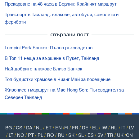
Прекарване на 48 часа в Берлин: Крайният маршрут
Транспорт в Тайланд: влакове, автобуси, самолети и
фериботи
свързани пост
Lumpini Park Банкок: Пълно ръководство
В Топ 11 неща за вършене в Пукет, Тайланд
Най-добрите плажове Близо Банкок
Топ будистки храмове в Чианг Май за посещение
Живописен маршрут на Mae Hong Son: Пътеводител за
Северен Тайланд
BG
/
CS
/
DA
/
NL
/
ET
/
EN
/
FI
/
FR
/
DE
/
EL
/
IW
/
HU
/
IT
/
LV
/
LT
/
NO
/
PT
/
PL
/
RO
/
RU
/
SK
/
SL
/
ES
/
SV
/
TR
/
UK
/
CN