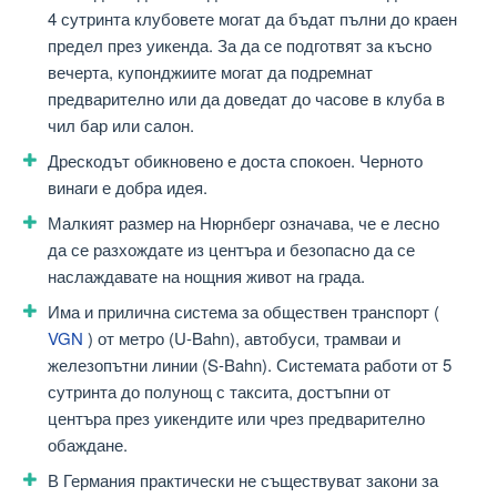
4 сутринта клубовете могат да бъдат пълни до краен
предел през уикенда. За да се подготвят за късно
вечерта, купонджиите могат да подремнат
предварително или да доведат до часове в клуба в
чил бар или салон.
Дрескодът обикновено е доста спокоен. Черното
винаги е добра идея.
Малкият размер на Нюрнберг означава, че е лесно
да се разхождате из центъра и безопасно да се
наслаждавате на нощния живот на града.
Има и прилична система за обществен транспорт (
VGN
) от метро (U-Bahn), автобуси, трамваи и
железопътни линии (S-Bahn). Системата работи от 5
сутринта до полунощ с таксита, достъпни от
центъра през уикендите или чрез предварително
обаждане.
В Германия практически не съществуват закони за