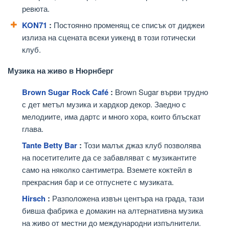
ревюта.
KON71
:
Постоянно променящ се списък от диджеи
излиза на сцената всеки уикенд в този готически
клуб.
Музика на живо в Нюрнберг
Brown Sugar Rock Café
:
Brown Sugar върви трудно
с дет метъл музика и хардкор декор. Заедно с
мелодиите, има дартс и много хора, които блъскат
глава.
Tante Betty Bar
:
Този малък джаз клуб позволява
на посетителите да се забавляват с музикантите
само на няколко сантиметра. Вземете коктейл в
прекрасния бар и се отпуснете с музиката.
Hirsch
:
Разположена извън центъра на града, тази
бивша фабрика е домакин на алтернативна музика
на живо от местни до международни изпълнители.