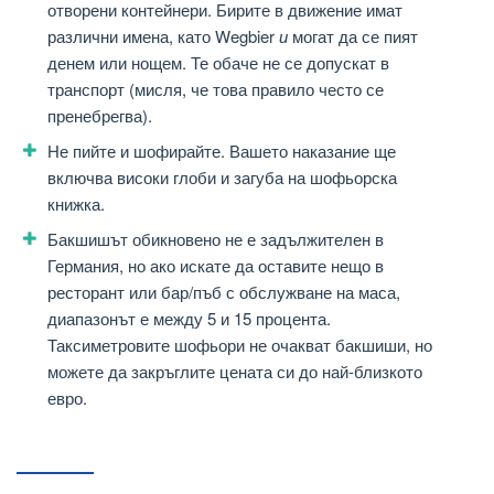
отворени контейнери. Бирите в движение имат
различни имена, като Wegbier
и
могат да се пият
денем или нощем. Те обаче не се допускат в
транспорт (мисля, че това правило често се
пренебрегва).
Не пийте и шофирайте. Вашето наказание ще
включва високи глоби и загуба на шофьорска
книжка.
Бакшишът обикновено не е задължителен в
Германия, но ако искате да оставите нещо в
ресторант или бар/пъб с обслужване на маса,
диапазонът е между 5 и 15 процента.
Таксиметровите шофьори не очакват бакшиши, но
можете да закръглите цената си до най-близкото
евро.