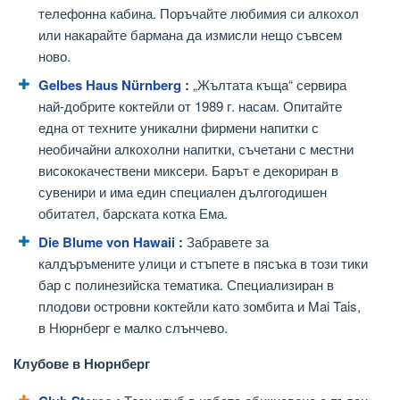
телефонна кабина. Поръчайте любимия си алкохол
или накарайте бармана да измисли нещо съвсем
ново.
Gelbes Haus Nürnberg
:
„Жълтата къща“ сервира
най-добрите коктейли от 1989 г. насам. Опитайте
една от техните уникални фирмени напитки с
необичайни алкохолни напитки, съчетани с местни
висококачествени миксери. Барът е декориран в
сувенири и има един специален дългогодишен
обитател, барската котка Ема.
Die Blume von Hawaii
:
Забравете за
калдъръмените улици и стъпете в пясъка в този тики
бар с полинезийска тематика. Специализиран в
плодови островни коктейли като зомбита и Mai Tais,
в Нюрнберг е малко слънчево.
Клубове в Нюрнберг