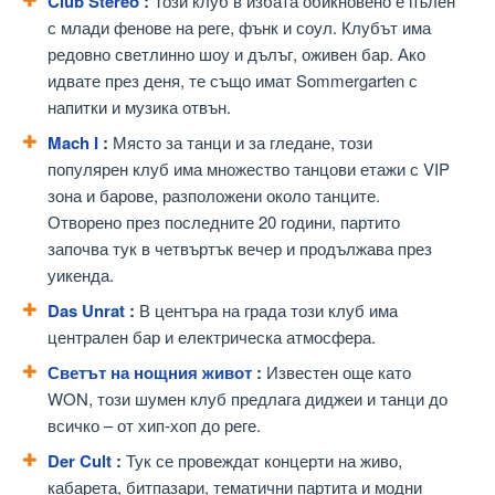
Club Stereo
:
Този клуб в избата обикновено е пълен
с млади фенове на реге, фънк и соул. Клубът има
редовно светлинно шоу и дълъг, оживен бар. Ако
идвате през деня, те също имат Sommergarten с
напитки и музика отвън.
Mach I
:
Място за танци и за гледане, този
популярен клуб има множество танцови етажи с VIP
зона и барове, разположени около танците.
Отворено през последните 20 години, партито
започва тук в четвъртък вечер и продължава през
уикенда.
Das Unrat
:
В центъра на града този клуб има
централен бар и електрическа атмосфера.
Светът на нощния живот
:
Известен още като
WON, този шумен клуб предлага диджеи и танци до
всичко – от хип-хоп до реге.
Der Cult
:
Тук се провеждат концерти на живо,
кабарета, битпазари, тематични партита и модни