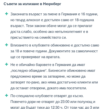
Съвети за излизане в Нюрнберг
Законната възраст за пиене в Германия е 16 години,
но твърд алкохол е достъпен само от 18-годишна
възраст. Тези закони обаче могат да се прилагат
доста слабо, особено ако непълнолетният е в
присъствието на семейството си.
Влизането в клубовете обикновено е достъпно само
за 18 и повече години. Документите за самоличност
ще се проверяват на вратата.
Не е обичайно баровете в Германия да имат
„последно обаждане“. Бизнесите обикновено имат
предложено време за затваряне, но може да
затворят по-рано, ако няма достатъчно клиенти или
да останат отворени, докато има посетители.
По-специално клубовете отварят до късно.
Повечето дори не отварят до 23:00 или полунощ и
могат да бъдат тихи до 12:30 ч. От този час до 3 или