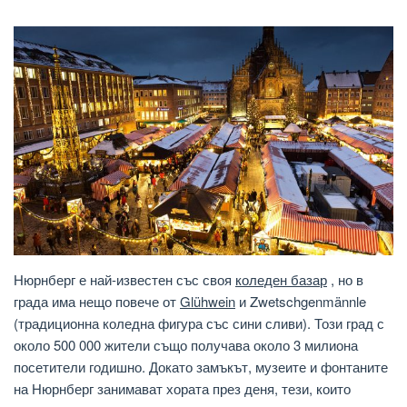
Нюрнберг е най-известен със своя
коледен базар
, но в
града има нещо повече от
Glühwein
и Zwetschgenmännle
(традиционна коледна фигура със сини сливи). Този град с
около 500 000 жители също получава около 3 милиона
посетители годишно. Докато замъкът, музеите и фонтаните
на Нюрнберг занимават хората през деня, тези, които