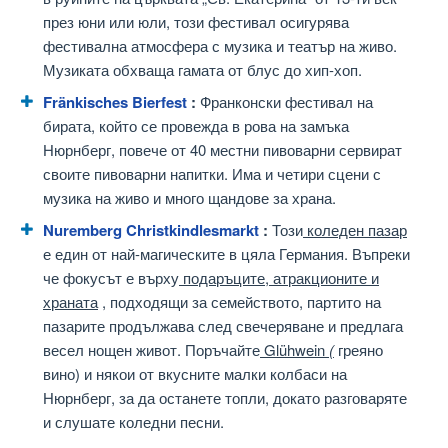
през юни или юли, този фестивал осигурява
фестивална атмосфера с музика и театър на живо.
Музиката обхваща гамата от блус до хип-хоп.
Fränkisches Bierfest
:
Франконски фестивал на
бирата, който се провежда в рова на замъка
Нюрнберг, повече от 40 местни пивоварни сервират
своите пивоварни напитки. Има и четири сцени с
музика на живо и много щандове за храна.
Nuremberg Christkindlesmarkt
:
Този
коледен пазар
е един от най-магическите в цяла Германия. Въпреки
че фокусът е върху
подаръците, атракционите и
храната
, подходящи за семейството, партито на
пазарите продължава след свечеряване и предлага
весел нощен живот. Поръчайте
Glühwein
(
греяно
вино) и някои от вкусните малки колбаси на
Нюрнберг, за да останете топли, докато разговаряте
и слушате коледни песни.