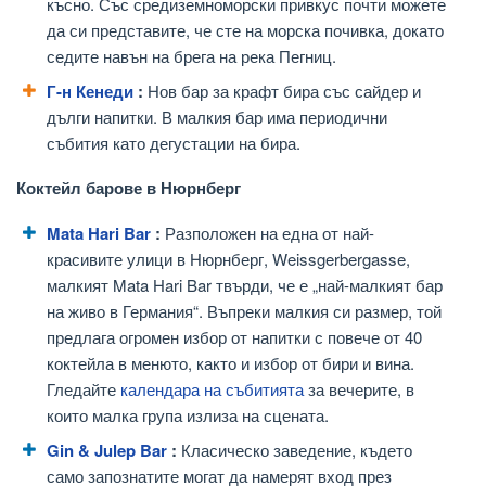
късно. Със средиземноморски привкус почти можете
да си представите, че сте на морска почивка, докато
седите навън на брега на река Пегниц.
Г-н Кенеди
:
Нов бар за крафт бира със сайдер и
дълги напитки. В малкия бар има периодични
събития като дегустации на бира.
Коктейл барове в Нюрнберг
Mata Hari Bar
:
Разположен на една от най-
красивите улици в Нюрнберг, Weissgerbergasse,
малкият Mata Hari Bar твърди, че е „най-малкият бар
на живо в Германия“. Въпреки малкия си размер, той
предлага огромен избор от напитки с повече от 40
коктейла в менюто, както и избор от бири и вина.
Гледайте
календара на събитията
за вечерите, в
които малка група излиза на сцената.
Gin & Julep Bar
:
Класическо заведение, където
само запознатите могат да намерят вход през