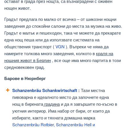
остават в града през нощта, са възнаградени с оживен
нощен живот.
Градът предлага по малко от всичко – от шикозни нощни
заведения до спокойни салони до места за музика на живо.
Градът е малък и пешеходен, така че можете да прекарате
една нощ пеша или да използвате системата на
обществения транспорт (
VGN
). Въпреки че няма да
намерите толкова много заведения, колкото в
краля на
нощния живот в Берлин
, все още има много партита в този
средновековен град.
Барове в Нюрнберг
Schanzenbräu Schankwirtschaft
:
Тази местна
пивоварна е идеалното място да започнете една
нощ в бирената
градина
и да я завършите по-късно в
уютния интериор. Има набор от бири, от които да
избирате, както и тяхната домашна марка
Schanzenbräu Rotbier, Schanzenbräu Hell и