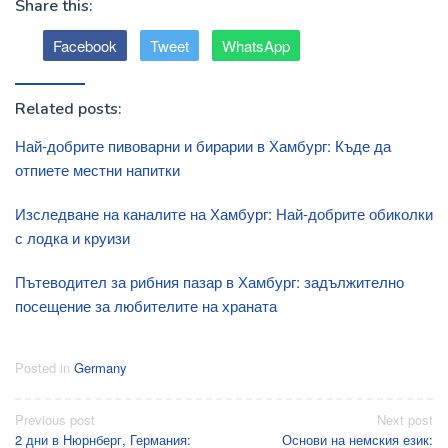
Share this:
Facebook
Tweet
WhatsApp
Related posts:
Най-добрите пивоварни и бирарии в Хамбург: Къде да
отпиете местни напитки
Изследване на каналите на Хамбург: Най-добрите обиколки
с лодка и круизи
Пътеводител за рибния пазар в Хамбург: задължително
посещение за любителите на храната
Posted in
Germany
Post
Previous post
Next post
2 дни в Нюрнберг, Германия:
Основи на немския език: