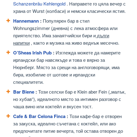
Schanzenbräu Kehlengold
. Направете го цяла вечер с
храна от Wurst (колбаси) и немски класически ястия.
Hannemann
:
Популярен бар в стил
Wohnungszimmer (дневна) с лека атмосфера или
приятелство. Има занаятчийски бири и
дълги
напитки
, както и музика на живо веднъж месечно.
O’Sheas Irish Pub
:
Изглежда можете да намерите
ирландски бар навсякъде и това е вярно за
Нюрнберг. Място за срещи на англоговорящи, има
бира, изобилие от шотове и ирландски
специалитети.
Bar Biene
:
Този селски бар е Klein aber Fein („малък,
но хубав“), идеалното място за интимен разговор с
чаша вино или коктейл и вкусен тост.
Cafe & Bar Celona Finca
:
Този кафе-бар е отворен
за закуска, идеално съчетана с коктейл, или ако
предпочитате питие вечерта, той остава отворен до