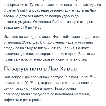
информация от Туристическия офис след това разходка из
Quartier Saint François, един от най-старите части на Льо
Хавър, където миналото се побира удобно до
реконструкцията. Оживеният Рибният пазар е отворен
всеки ден от 9 до 19:30
Има още да се види по авеню Фош, който започва да тече
от площад L’Отел дьо Вил до океана, където жилищни
сгради са на същата височина и концепция, но имат
различни цветове, прозорци, колони, и щори. Всичко се
прави за изключително оживен и симпатичен стил.
Пазаруването в Льо Хавър
-ти
Най-добре е докове Vauban, построена в края на 19
и
-ти
началото на 20
век, първоначално за съхранение на
ценни товари от кафе и памук. Тези огромни
производствени сгради сега се помещават магазини,
кафенета и ресторанти.