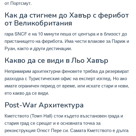
от Портсмут.
Как да стигнем до Хавър с ферибот
от Великобритания
гара SNCF е на 10 минути пеша от центъра и в близост до
пристанището на ферибота. Има чести влакове за Париж и
Руан, както и други дестинации.
Какво да се види в Льо Хавър
Непримирим архитектурни феновете трябва да резервират
разходка с Туристическия офис на експерт изглед. Но ако
имате ограничен период от време, или искате стари и нови,
ето какво да се види.
Post-War Архитектура
Кметството (Town Hall) стои където възстановен града и
стария град се срещат и е основната точка за
реконструкция Огюст Пере си. Самата Кметството е дълга