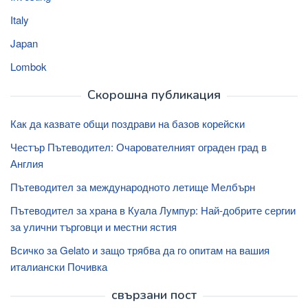
Italy
Japan
Lombok
Скорошна публикация
Как да казвате общи поздрави на базов корейски
Честър Пътеводител: Очарователният ограден град в
Англия
Пътеводител за международното летище Мелбърн
Пътеводител за храна в Куала Лумпур: Най-добрите сергии
за улични търговци и местни ястия
Всичко за Gelato и защо трябва да го опитам на вашия
италиански Почивка
свързани пост