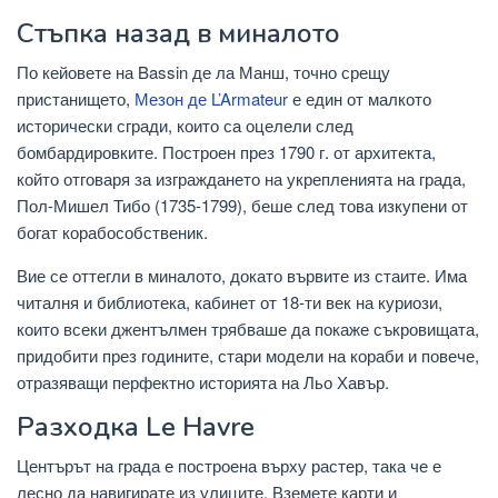
Стъпка назад в миналото
По кейовете на Bassin де ла Манш, точно срещу
пристанището,
Мезон де L’Armateur
е един от малкото
исторически сгради, които са оцелели след
бомбардировките. Построен през 1790 г. от архитекта,
който отговаря за изграждането на укрепленията на града,
Пол-Мишел Тибо (1735-1799), беше след това изкупени от
богат корабособственик.
Вие се оттегли в миналото, докато вървите из стаите. Има
читалня и библиотека, кабинет от 18-ти век на куриози,
които всеки джентълмен трябваше да покаже съкровищата,
придобити през годините, стари модели на кораби и повече,
отразяващи перфектно историята на Льо Хавър.
Разходка Le Havre
Центърът на града е построена върху растер, така че е
лесно да навигирате из улиците. Вземете карти и