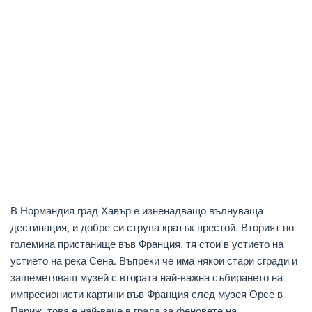
В Нормандия град Хавър е изненадващо вълнуваща
дестинация, и добре си струва кратък престой. Вторият по
големина пристанище във Франция, тя стои в устието на
устието на река Сена. Въпреки че има някои стари сгради и
зашеметяващ музей с втората най-важна събирането на
импресионисти картини във Франция след музея Орсе в
Париж, това е най-вече в града за феновете на