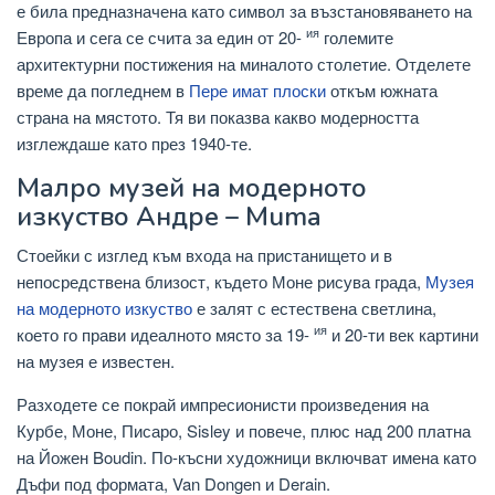
е била предназначена като символ за възстановяването на
ия
Европа и сега се счита за един от 20-
големите
архитектурни постижения на миналото столетие. Отделете
време да погледнем в
Пере имат плоски
откъм южната
страна на мястото. Тя ви показва какво модерността
изглеждаше като през 1940-те.
Малро музей на модерното
изкуство Андре – Muma
Стоейки с изглед към входа на пристанището и в
непосредствена близост, където Моне рисува града,
Музея
на модерното изкуство
е залят с естествена светлина,
ия
което го прави идеалното място за 19-
и 20-ти век картини
на музея е известен.
Разходете се покрай импресионисти произведения на
Курбе, Моне, Писаро, Sisley и повече, плюс над 200 платна
на Йожен Boudin. По-късни художници включват имена като
Дъфи под формата, Van Dongen и Derain.