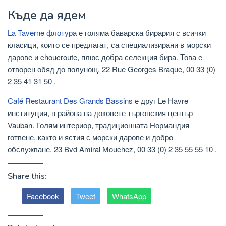
Къде да ядем
La Taverne флотура
е голяма баварска бирария с всички
класици, които се предлагат, са специализирани в морски
дарове и choucroute, плюс добра селекция бира. Това е
отворен обяд до полунощ. 22 Rue Georges Braque, 00 33 (0)
2 35 41 31 50 .
Café Restaurant Des Grands Bassins
е друг Le Havre
институция, в района на доковете търговския център
Vauban. Голям интериор, традиционната Нормандия
готвене, както и ястия с морски дарове и добро
обслужване. 23 Bvd Amiral Mouchez, 00 33 (0) 2 35 55 55 10 .
Share this:
Facebook
Tweet
WhatsApp