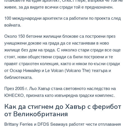
живее, за да видите всички сгради той е предназначен.
100 международни архитекти са работили по проекта след
войната.
Около 150 бетонни жилищни блокове са построени през
унищожени докове на града да се настанявам в ново
жилище без дом на града. С няколко стари сгради все още
стоят, нови обществени сгради са били построени и те
правят страхотен колекция, както и някои по-късни сгради
от Оскар Нимайер и Le Volcan (Volcano The) театъра и
библиотеката.
През 2005 г. Льо Хавър стана световното наследство на
ЮНЕСКО, призната като извънредна градски комплекс.
Как да стигнем до Хавър с ферибот
от Великобритания
Brittany Ferries и DFDS Seaways работят чести отплавания