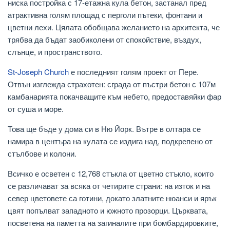
ниска постройка с 17-етажна кула бетон, застанал пред
атрактивна голям площад с перголи пътеки, фонтани и
цветни лехи. Цялата обобщава желанието на архитекта, че
трябва да бъдат заобиколени от спокойствие, въздух,
слънце, и пространството.
St-Joseph Church
е последният голям проект от Пере.
Отвън изглежда страхотен: сграда от пъстри бетон с 107м
камбанарията покачващите към небето, предоставяйки фар
от суша и море.
Това ще бъде у дома си в Ню Йорк. Вътре в олтара се
намира в центъра на кулата се издига над, подкрепено от
стълбове и колони.
Всичко е осветен с 12,768 стъкла от цветно стъкло, които
се различават за всяка от четирите страни: на изток и на
север цветовете са готини, докато златните нюанси и ярък
цвят попълват западното и южното прозорци. Църквата,
посветена на паметта на загиналите при бомбардировките,