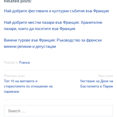
Related posts:
Най-добрите фестивали и културни събития във Франция
Най-добрите местни пазари във Франция: Хранителни
пазари, които да посетите във Франция
Винени турове във Франция: Ръководство за френски
винени региони и дегустации
Posted in
France
Post
Previous post
Next post
Топ 10 на митовете и
Честване на Деня на
navigation
стереотипите по отношение на
Бастилията в Париж
парижани
Search
for: