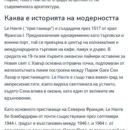
съвременната архитектура.
Каква е историята на модерността
Le Havre ( “пристанище”) е създадена през 1517 от крал
Франсоа I. Предназначение едновременно като търговски и
военни порт, той се превърна в център на колониалния и
международната търговия на кафе, памук и дърво. В
средата на 19-ти век първите океански лайнери оставени за
Новия свят с Хавър основна отправна точка, подпомаган от
железопътната линия построена между Париж Gare Сен
Лазар и пристанището.
Le Havre
е също така важен град за
импресионистите, които видяха светлината на устието,
където Сена влива в океана, като един от великите им
вдъхновение.
Като основното пристанище на Северна Франция, Le Havre
бе бомбардиран от почти съществуване през септември
1944 г. градът е възстановен между 1946 г. и 1964 г. от
плановете на един архитект, Огюст Пере, въпреки че той не