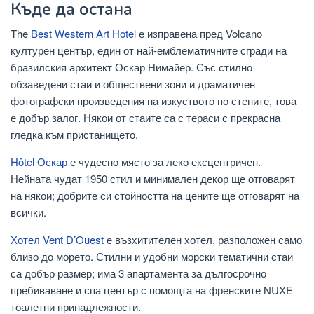
Къде да остана
The
Best Western Art Hotel
е изправена пред Volcano
културен център, един от най-емблематичните сгради на
бразилския архитект Оскар Нимайер. Със стилно
обзаведени стаи и обществени зони и драматичен
фотографски произведения на изкуството по стените, това
е добър залог. Някои от стаите са с тераси с прекрасна
гледка към пристанището.
Hôtel Оскар
е чудесно място за леко ексцентричен.
Нейната чудат 1950 стил и минимален декор ще отговарят
на някои; добрите си стойността на цените ще отговарят на
всички.
Хотел Vent D’Ouest
е възхитителен хотел, разположен само
близо до морето. Стилни и удобни морски тематични стаи
са добър размер; има 3 апартамента за дългосрочно
пребиваване и спа център с помощта на френските NUXE
тоалетни принадлежности.