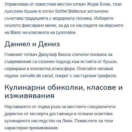
Управляван от известния местен готвач Жорж Блан, този
луксозен бушон в хотел Sofitel Bellecour изтънчено
съчетава традицията с модерната техника. Изберете
скъпото фиксирано меню, за да се насладите на версиите
на Blanc на класиката на Lyonnaise.
Даниел и Дениз
Главният готвач Джоузеф Виола спечели похвала за
съвременния си сезонен подход към ястията от бушон,
сервирани в елегантна атмосфера. Опитайте неговия
подпис cervelle de canut, покрит с настъргани трюфели.
Кулинарни обиколки, класове и
изживявания
Научаването от първа ръка за местните специалитети
директно от експерти доставчици и готвачи осветява
кулинарното наследство на Лион. Помислете за тези
характерни преживявания: