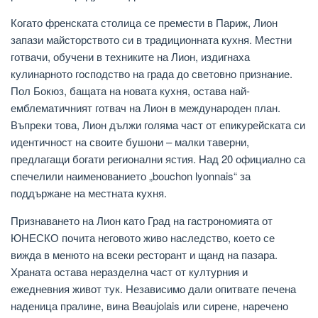
Когато френската столица се премести в Париж, Лион
запази майсторството си в традиционната кухня. Местни
готвачи, обучени в техниките на Лион, издигнаха
кулинарното господство на града до световно признание.
Пол Бокюз, бащата на новата кухня, остава най-
емблематичният готвач на Лион в международен план.
Въпреки това, Лион дължи голяма част от епикурейската си
идентичност на своите бушони – малки таверни,
предлагащи богати регионални ястия. Над 20 официално са
спечелили наименованието „bouchon lyonnais“ за
поддържане на местната кухня.
Признаването на Лион като Град на гастрономията от
ЮНЕСКО почита неговото живо наследство, което се
вижда в менюто на всеки ресторант и щанд на пазара.
Храната остава неразделна част от културния и
ежедневния живот тук. Независимо дали опитвате печена
наденица пралине, вина Beaujolais или сирене, наречено