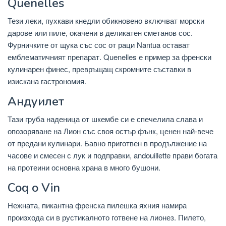
Quenelles
Тези леки, пухкави кнедли обикновено включват морски
дарове или пиле, окачени в деликатен сметанов сос.
Фурничките от щука със сос от раци Nantua остават
емблематичният препарат. Quenelles е пример за френски
кулинарен финес, превръщащ скромните съставки в
изискана гастрономия.
Андуилет
Тази груба наденица от шкембе си е спечелила слава и
опозоряване на Лион със своя остър фънк, ценен най-вече
от предани кулинари. Бавно приготвен в продължение на
часове и смесен с лук и подправки, andouillette прави богата
на протеини основна храна в много бушони.
Coq o Vin
Нежната, пикантна френска пилешка яхния намира
произхода си в рустикалното готвене на лионез. Пилето,