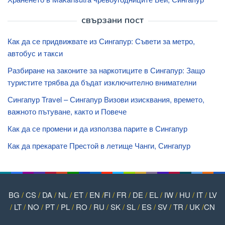
свързани пост
Как да се придвижвате из Сингапур: Съвети за метро,
автобус и такси
Разбиране на законите за наркотиците в Сингапур: Защо
туристите трябва да бъдат изключително внимателни
Сингапур Travel – Сингапур Визови изисквания, времето,
важното пътуване, както и Повече
Как да се промени и да използва парите в Сингапур
Как да прекарате Престой в летище Чанги, Сингапур
BG
/
CS
/
DA
/
NL
/
ET
/
EN
/
FI
/
FR
/
DE
/
EL
/
IW
/
HU
/
IT
/
LV
/
LT
/
NO
/
PT
/
PL
/
RO
/
RU
/
SK
/
SL
/
ES
/
SV
/
TR
/
UK
/
CN