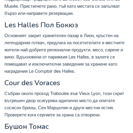
Musée. Пристигнете рано, тъй като местата се запълват
бързо или направете резервации.
Les Halles Пол Бокюз
Основният закрит хранителен пазар в Лион, кръстен на
легендарния готвач, предлага на посетителите и местните
жители най-добрите регионални продукти, месо, сирене и
вино. Вдъхновени от парижкия Les Halles, в залите се
помещават и изключителни заведения за хранене като
наградения Le Comptoir des Halles.
Cour des Voraces
Събран около проход Traboules във Vieux Lyon, този скрит
вътрешен двор осигурява идилично място да опитате
сосисон бриош, Сен Марцелин и други местни ястия.
Проверете кога сергиите за храна са отворени.
Бушон Томас