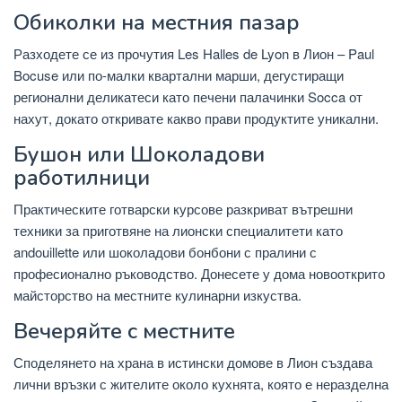
Обиколки на местния пазар
Разходете се из прочутия Les Halles de Lyon в Лион – Paul
Bocuse или по-малки квартални марши, дегустиращи
регионални деликатеси като печени палачинки Socca от
нахут, докато откривате какво прави продуктите уникални.
Бушон или Шоколадови
работилници
Практическите готварски курсове разкриват вътрешни
техники за приготвяне на лионски специалитети като
andouillette или шоколадови бонбони с пралини с
професионално ръководство. Донесете у дома новооткрито
майсторство на местните кулинарни изкуства.
Вечеряйте с местните
Споделянето на храна в истински домове в Лион създава
лични връзки с жителите около кухнята, която е неразделна