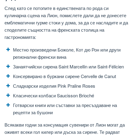
След като се потопите в единствената по рода си
кулинарна сцена на Лион, помислете дали да не донесете
емблематични гурме стоки у дома, за да се насладите и да
споделите същността на френската столица на
гастрономията:
Местно произведени Божоле, Кот дю Рон или други
регионални френски вина
Занаятчийски сирена Saint Marcellin или Saint-Félicien
Консервирано в буркани сирене Cervelle de Canut
Сладкарски изделия Pink Praline Roses
Класически колбаси Saucisson Brioché
Готварски книги или съставки за пресъздаване на
рецепти за бушони
Всякакви годни за консумация сувенири от Лион могат да
оживят всеки гол килер или дъска за сирене. Те радват