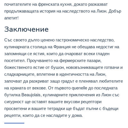
почитателите на френската кухня, докато разказват
продължаващата история на наследството на Лион. Добър
апетит!
Заключение
Със своето дълго ценено гастрономическо наследство,
кулинарната столица на Франция не обещава недостиг на
запомнящи се ястия, които да очароват всеки гладен
посетител. Проучването на фермерските пазари,
божественото ястие от бушон, нововъзникващите готвачи и
сладкарниците, вплетени в идентичността на Лион,
започват да разкриват защо градът е пленявал любителите
на храната от векове. От първото quenelle до последната
бутилка Beaujolais, кулинарните приключения из Лион със
сигурност ще оставят вашите вкусови рецептори
просветени и вашите тетрадки ще бъдат пълни с бъдещи
рецепти, които да се насладите у дома.