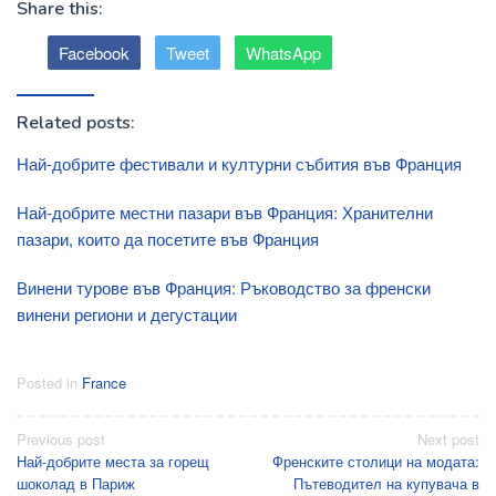
Share this:
Facebook
Tweet
WhatsApp
Related posts:
Най-добрите фестивали и културни събития във Франция
Най-добрите местни пазари във Франция: Хранителни
пазари, които да посетите във Франция
Винени турове във Франция: Ръководство за френски
винени региони и дегустации
Posted in
France
Post
Previous post
Next post
Най-добрите места за горещ
Френските столици на модата:
navigation
шоколад в Париж
Пътеводител на купувача в