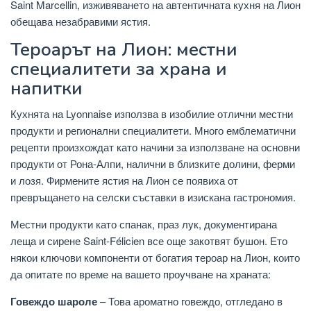
Saint Marcellin, изживяването на автентичната кухня на Лион
обещава незабравими ястия.
Тероарът на Лион: местни
специалитети за храна и
напитки
Кухнята на Lyonnaise използва в изобилие отлични местни
продукти и регионални специалитети. Много емблематични
рецепти произхождат като начини за използване на основни
продукти от Рона-Алпи, налични в близките долини, ферми
и лозя. Фирмените ястия на Лион се появиха от
превръщането на селски съставки в изискана гастрономия.
Местни продукти като спанак, праз лук, документирана
леща и сирене Saint-Félicien все още закотвят бушон. Ето
някои ключови компоненти от богатия тероар ​​на Лион, които
да опитате по време на вашето проучване на храната:
Говеждо шароле
– Това ароматно говеждо, отгледано в