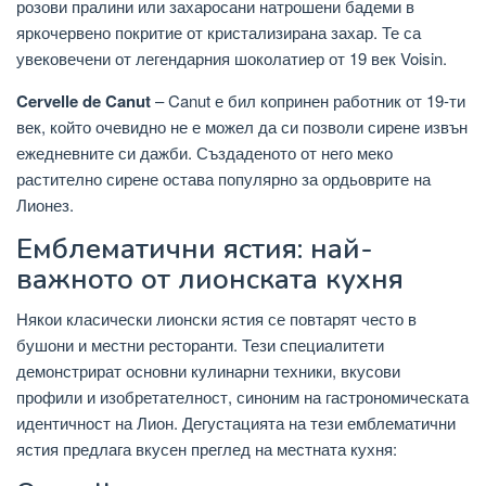
розови пралини или захаросани натрошени бадеми в
яркочервено покритие от кристализирана захар. Те са
увековечени от легендарния шоколатиер от 19 век Voisin.
Cervelle de Canut
– Canut е бил копринен работник от 19-ти
век, който очевидно не е можел да си позволи сирене извън
ежедневните си дажби. Създаденото от него меко
растително сирене остава популярно за ордьоврите на
Лионез.
Емблематични ястия: най-
важното от лионската кухня
Някои класически лионски ястия се повтарят често в
бушони и местни ресторанти. Тези специалитети
демонстрират основни кулинарни техники, вкусови
профили и изобретателност, синоним на гастрономическата
идентичност на Лион. Дегустацията на тези емблематични
ястия предлага вкусен преглед на местната кухня: