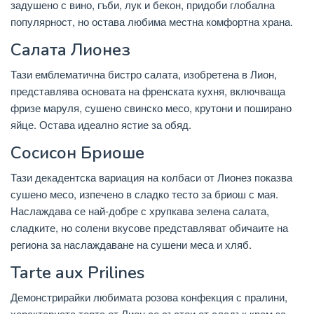
задушено с вино, гъби, лук и бекон, придоби глобална
популярност, но остава любима местна комфортна храна.
Салата Лионез
Тази емблематична бистро салата, изобретена в Лион,
представлява основата на френската кухня, включваща
фризе маруля, сушено свинско месо, крутони и поширано
яйце. Остава идеално ястие за обяд.
Сосисон Бриоше
Тази декадентска вариация на колбаси от Лионез показва
сушено месо, изпечено в сладко тесто за бриош с мая.
Наслаждава се най-добре с хрупкава зелена салата,
сладките, но солени вкусове представляват обичаите на
региона за наслаждаване на сушени меса и хляб.
Tarte aux Prilines
Демонстрирайки любимата розова конфекция с пралини,
характерната торта от Лион се състои от сладък крем за