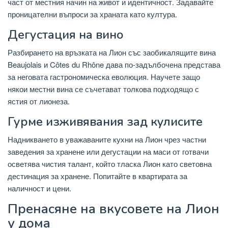
част от местния начин на живот и идентичност. Задавайте
проницателни въпроси за храната като култура.
Дегустация на вино
Разбирането на връзката на Лион със заобикалящите вина
Beaujolais и Côtes du Rhône дава по-задълбочена представа
за неговата гастрономическа еволюция. Научете защо
някои местни вина се съчетават толкова подходящо с
ястия от лионеза.
Гурме изживявания зад кулисите
Надникването в уважаваните кухни на Лион чрез частни
заведения за хранене или дегустации на маси от готвачи
осветява чистия талант, който тласка Лион като световна
дестинация за хранене. Попитайте в квартирата за
наличност и цени.
Пренасяне на вкусовете на Лион
у дома