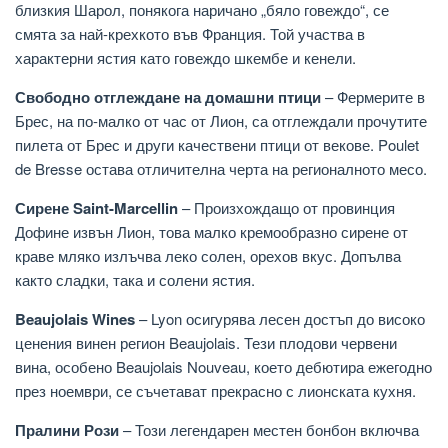
близкия Шарол, понякога наричано „бяло говеждо“, се
смята за най-крехкото във Франция. Той участва в
характерни ястия като говеждо шкембе и кенели.
Свободно отглеждане на домашни птици
– Фермерите в
Брес, на по-малко от час от Лион, са отглеждали прочутите
пилета от Брес и други качествени птици от векове. Poulet
de Bresse остава отличителна черта на регионалното месо.
Сирене Saint-Marcellin
– Произхождащо от провинция
Дофине извън Лион, това малко кремообразно сирене от
краве мляко излъчва леко солен, орехов вкус. Допълва
както сладки, така и солени ястия.
Beaujolais Wines
– Lyon осигурява лесен достъп до високо
ценения винен регион Beaujolais. Тези плодови червени
вина, особено Beaujolais Nouveau, което дебютира ежегодно
през ноември, се съчетават прекрасно с лионската кухня.
Пралини Рози
– Този легендарен местен бонбон включва