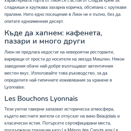
сладкиши и хрупкава захарна коричка, обсипана с хрупкави
пралини. Нито едно посещение в Лион не е пълно, без да
опитате едноименния десерт.
Къде да хапнем: кафенета,
пазари и много други
Лион не предлага недостиг на невероятни ресторанти,
вариращи от прости до носители на звезда Мишлен. Някои
заведения обаче най-добре въплъщават автентичния
местен вкус. Използвайте това ръководство, за да
определите най-типичните изживявания за хранене в
Lyonnaise:
Les Bouchons Lyonnais
Тези уютни таверни запазват историческа атмосфера,
където местните жители се отпускат на вино Beaujolais и
класически ястия. Потърсете сертифицирани места,
поддържащи традиции като La Méson des Canuts или Le