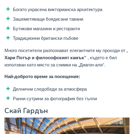
Богато украсена викторианска архитектура
Зашеметяващи боядисани тавани
Бутикови магазини и ресторанти
Традиционни британски пъбове
Много посетители разпознават елегантните му проходи от „
Хари Потър и философският камък“
, където е бил
използван като място за снимки на „Диагон-али“.
Най-доброто време за посещение:
Делнични следобеди за атмосфера
Ранни сутрини за фотография без тълпи
Скай Гардън