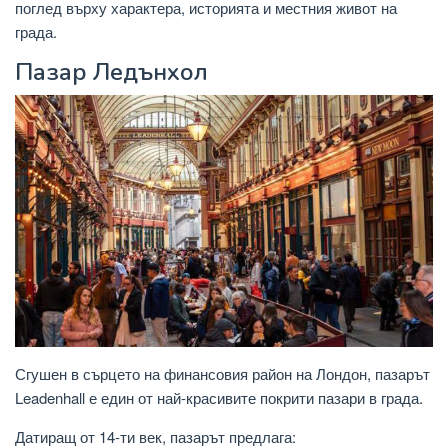
поглед върху характера, историята и местния живот на
града.
Пазар Ледънхол
Сгушен в сърцето на финансовия район на Лондон, пазарът
Leadenhall е един от най-красивите покрити пазари в града.
Датиращ от 14-ти век, пазарът предлага: