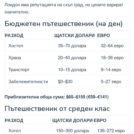
Лондон има репутацията на скъп град, но цените варират
значително.
Бюджетен пътешественик (на ден)
РАЗХОД
ЩАТСКИ ДОЛАРИ
ЕВРО
Хостел
35–70 долара
32–64 евро
Храна
20–40 долара
18–36 евро
Транспорт
10–15 долара
9–14 евро
Забележителности
$0–$30
0–27 евро
Приблизителна обща сума: $65–$155 (€59–€141)
Пътешественик от среден клас
РАЗХОД
ЩАТСКИ ДОЛАРИ
ЕВРО
Хотел
150–300 долара
136–272 евро