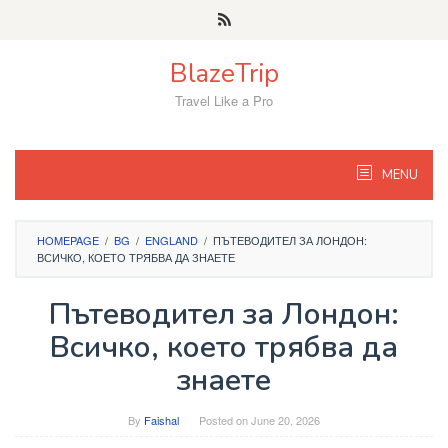
Skip
to
content
BlazeTrip
Travel Like a Pro
MENU
HOMEPAGE
/
BG
/
ENGLAND
/
ПЪТЕВОДИТЕЛ ЗА ЛОНДОН:
ВСИЧКО, КОЕТО ТРЯБВА ДА ЗНАЕТЕ
Пътеводител за Лондон:
Всичко, което трябва да
знаете
By
Faishal
Posted on
June 20, 2026