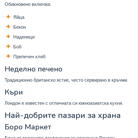
Обикновено включва:
Яйца
Бекон
Наденици
Боб
Препечен хляб
Неделно печено
Традиционно британско ястие, често сервирано в кръчми.
Къри
Лондон е известен с отличната си южноазиатска кухня.
Най-добрите пазари за храна
Боро Маркет
Една от водещите дестинации за хранене в Лондон.