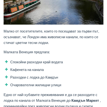
Малко от посетителите, които го посещават за първи път,
осъзнават, че Лондон има живописни канали, по които се
стичат цветни тесни лодки.
Малката Венеция предлага:
Спокойни разходки край водата
Кафенета на канала
Разходки с лодка до Камдън
Очарователни жилищни улици
Едно от най-хубавите преживявания е да се разходите с
лодка по канала от Малката Венеция до
Камдън Маркет
,
преминавайки през живописни водни пътища и скрити