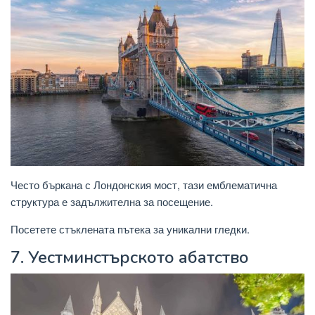
Често бъркана с Лондонския мост, тази емблематична
структура е задължителна за посещение.
Посетете стъклената пътека за уникални гледки.
7.
Уестминстърското абатство