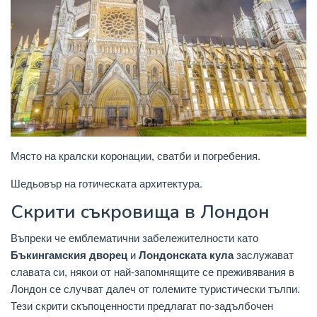
Място на кралски коронации, сватби и погребения.
Шедьовър на готическата архитектура.
Скрити съкровища в Лондон
Въпреки че емблематични забележителности като
Бъкингамския дворец
и
Лондонската кула
заслужават
славата си, някои от най-запомнящите се преживявания в
Лондон се случват далеч от големите туристически тълпи.
Тези скрити скъпоценности предлагат по-задълбочен