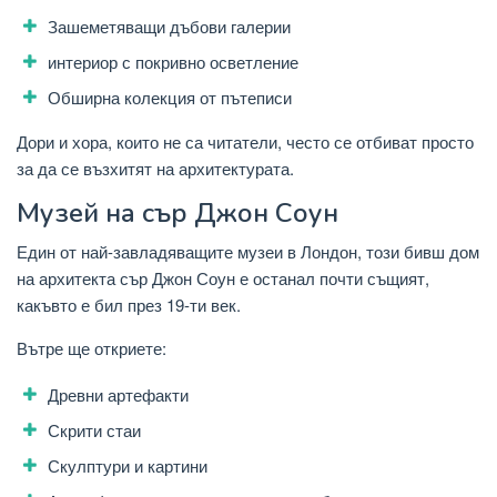
Зашеметяващи дъбови галерии
интериор с покривно осветление
Обширна колекция от пътеписи
Дори и хора, които не са читатели, често се отбиват просто
за да се възхитят на архитектурата.
Музей на сър Джон Соун
Един от най-завладяващите музеи в Лондон, този бивш дом
на архитекта сър Джон Соун е останал почти същият,
какъвто е бил през 19-ти век.
Вътре ще откриете:
Древни артефакти
Скрити стаи
Скулптури и картини