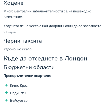
Ходене
Много централни забележителности са на пешеходно
разстояние.
Ходенето пеша често е най-добрият начин да се запознаете
с града.
Черни таксита
Удобно, но скъпо.
Къде да отседнете в Лондон
Бюджетни области
Препоръчителни квартали:
Кингс Крос
Падингтън
Бейсуотър