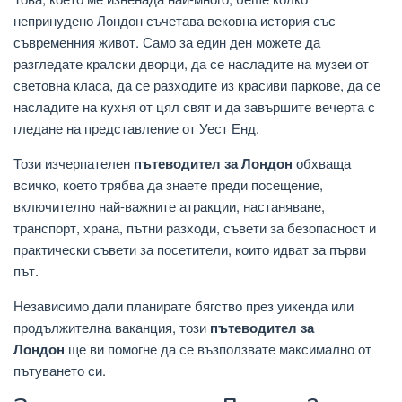
непринудено Лондон съчетава вековна история със
съвременния живот. Само за един ден можете да
разгледате кралски дворци, да се насладите на музеи от
световна класа, да се разходите из красиви паркове, да се
насладите на кухня от цял ​​свят и да завършите вечерта с
гледане на представление от Уест Енд.
Този изчерпателен
пътеводител за Лондон
обхваща
всичко, което трябва да знаете преди посещение,
включително най-важните атракции, настаняване,
транспорт, храна, пътни разходи, съвети за безопасност и
практически съвети за посетители, които идват за първи
път.
Независимо дали планирате бягство през уикенда или
продължителна ваканция, този
пътеводител за
Лондон
ще ви помогне да се възползвате максимално от
пътуването си.