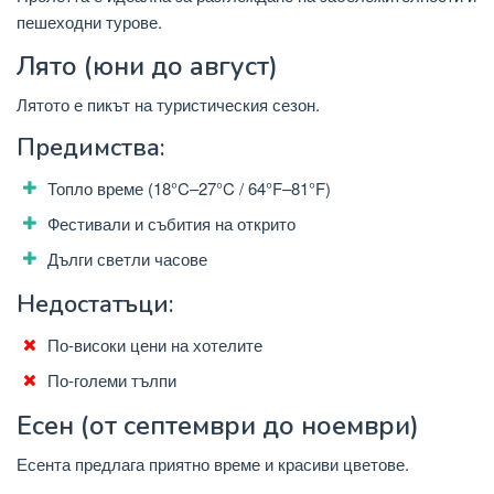
пешеходни турове.
Лято (юни до август)
Лятото е пикът на туристическия сезон.
Предимства:
Топло време (18°C–27°C / 64°F–81°F)
Фестивали и събития на открито
Дълги светли часове
Недостатъци:
По-високи цени на хотелите
По-големи тълпи
Есен (от септември до ноември)
Есента предлага приятно време и красиви цветове.