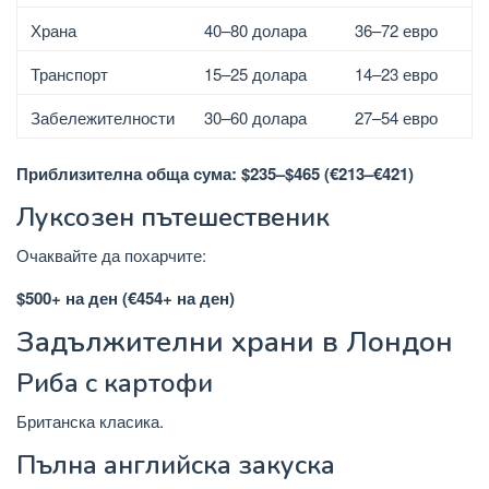
Храна
40–80 долара
36–72 евро
Транспорт
15–25 долара
14–23 евро
Забележителности
30–60 долара
27–54 евро
Приблизителна обща сума: $235–$465 (€213–€421)
Луксозен пътешественик
Очаквайте да похарчите:
$500+ на ден (€454+ на ден)
Задължителни храни в Лондон
Риба с картофи
Британска класика.
Пълна английска закуска