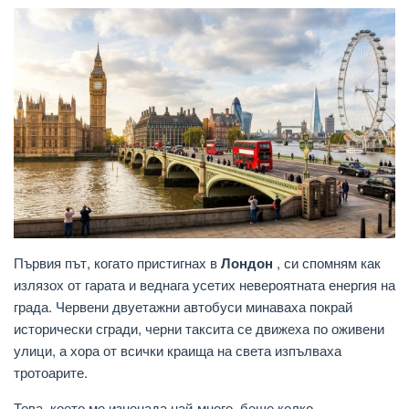
Първия път, когато пристигнах в
Лондон
, си спомням как
излязох от гарата и веднага усетих невероятната енергия на
града. Червени двуетажни автобуси минаваха покрай
исторически сгради, черни таксита се движеха по оживени
улици, а хора от всички краища на света изпълваха
тротоарите.
Това, което ме изненада най-много, беше колко