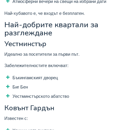
Атмосферни вечери на свещи на избрани дати
Най-хубавото е, че входът е безплатен.
Най-добрите квартали за
разглеждане
Уестминстър
Идеално за посетители за първи път.
Забележителностите включват:
Бъкингамският дворец
Биг Бен
Уестминстърското абатство
Ковънт Гардън
Известен с: