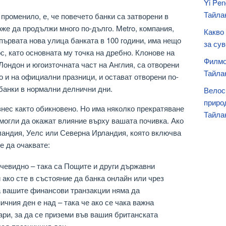
Yi Pe
Тайла
 променило, е, че повечето банки са затворени в
оже да продължи много по-дълго. Metro, компания,
Какво
о първата нова улица банката в 100 години, има нещо
за сув
ос, като основната му точка на дребно. Клонове на
Филмо
Лондон и югоизточната част на Англия, са отворени
Тайла
 и на официални празници, и остават отворени по-
 банки в нормални делнични дни.
Велос
приро
знес както обикновено. Но има няколко прекратяване
Тайла
 могли да окажат влияние върху вашата почивка. Ако
ландия, Уелс или Северна Ирландия, която включва
е да очаквате:
очевидно – така са Пощите и други държавни
 ако сте в състояние да банка онлайн или чрез
а вашите финансови транзакции няма да
чния ден е над – така че ако се чака важна
ари, за да се приземи във вашия британската