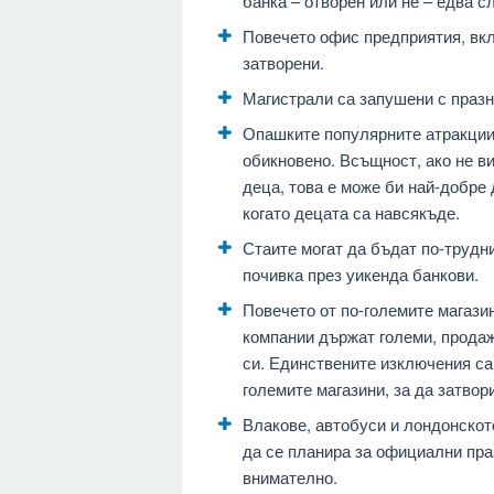
банка – отворен или не – едва с
Повечето офис предприятия, вкл
затворени.
Магистрали са запушени с празн
Опашките популярните атракции 
обикновено. Всъщност, ако не ви
деца, това е може би най-добре 
когато децата са навсякъде.
Стаите могат да бъдат по-трудни
почивка през уикенда банкови.
Повечето от по-големите магазин
компании държат големи, продаж
си. Единствените изключения са 
големите магазини, за да затвор
Влакове, автобуси и лондонскот
да се планира за официални пр
внимателно.