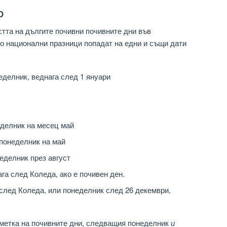
р
стта на дългите почивни почивните дни във
о национални празници попадат на едни и същи дати
еделник, веднага след 1 януари
делник на месец май
понеделник на май
делник през август
га след Коледа, ако е почивен ден.
след Коледа, или понеделник след 26 декември,
 сметка на почивните дни, следващия понеделник
и