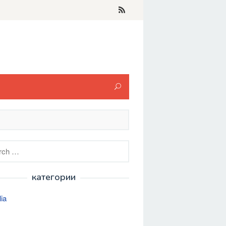
h
категории
lia