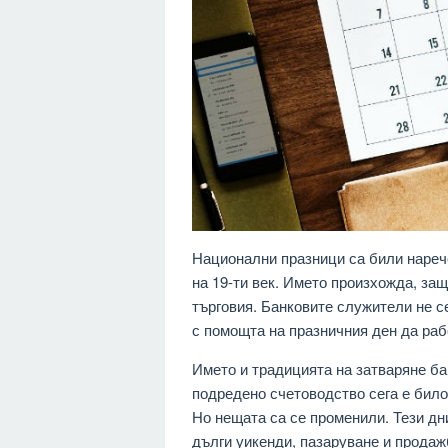
Национални празници са били нареч
на 19-ти век. Името произхожда, защ
търговия. Банковите служители не с
с помощта на празничния ден да раб
Името и традицията на затваряне бан
подредено счетоводство сега е било
Но нещата са се променили. Тези дн
дълги уикенди, пазаруване и продаж