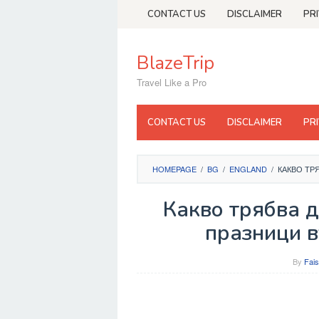
Skip
CONTACT US
DISCLAIMER
PR
to
content
BlazeTrip
Travel Like a Pro
CONTACT US
DISCLAIMER
PR
HOMEPAGE
/
BG
/
ENGLAND
/
КАКВО ТР
Какво трябва д
празници 
By
Fais