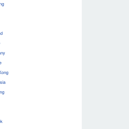
ng
nd
e
any
e
Kong
sia
ing
ok