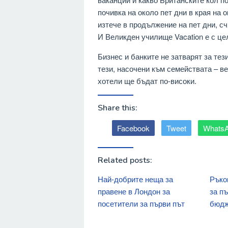
почивка на около пет дни в края на 
изтече в продължение на пет дни, сч
И Великден училище Vacation е с це
Бизнес и банките не затварят за те
тези, насочени към семействата – в
хотели ще бъдат по-високи.
Share this:
Facebook
Tweet
Whats
Related posts:
Най-добрите неща за
Ръко
правене в Лондон за
за п
посетители за първи път
бюдж