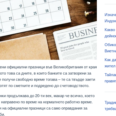
Изкач
Индон
Какво 
дейнос
Обико
Виетн
Как д
жител
ени официални празници във Великобритания от края
ото това са дните, в които банките са затворени за
Тайлан
е получи свободно време тогава – те са твърде заети
правя
отят по сметките и подредено до счетоводството.
ки продължава до 20-ти век, макар че всичко, което
 направено по време на нормалното работно време.
Тради
и на официални празници са само оправдания за
трябв
би.