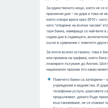
За единственото нещо, което не се е
празнични дни – но дори и това не м
която отвори врати през 2010 г. кат
като “отваряне на всички часове” ет
тази банка, намираща се най-вече в 
седем дни в седмицата, включително
късно в сравнение с повечето други
За почти всичко останало, това е би
или промяна на графика, които биха
планирате пътуване до Англия, Шот
национален празник ето какво может
Повечето банки са затворени – 
учреждения и ведомства. И дори
телефонни услуги, шансовете с
продължават, докато бъде празни
възстановяване, не се очакват п