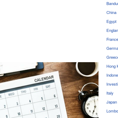
Bandu
China
Egypt
Engla
Franc
Germ
Greec
Hong 
Indone
Invest
Italy
Japan
Lomb