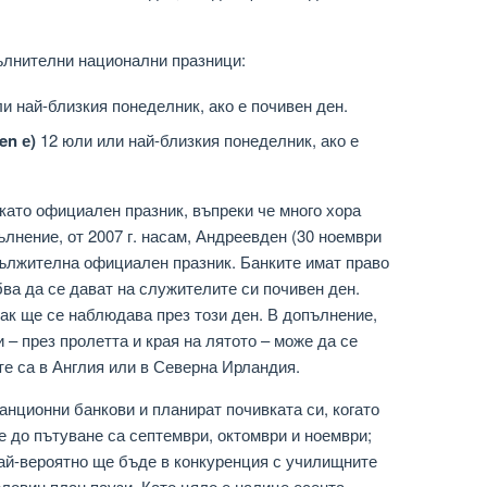
ълнителни национални празници:
и най-близкия понеделник, ако е почивен ден.
en е)
12 юли или най-близкия понеделник, ако е
като официален празник, въпреки че много хора
ълнение, от 2007 г. насам, Андреевден (30 ноември
ължителна официален празник. Банките имат право
бва да се дават на служителите си почивен ден.
как ще се наблюдава през този ден. В допълнение,
 – през пролетта и края на лятото – може да се
те са в Англия или в Северна Ирландия.
анционни банкови и планират почивката си, когато
 до пътуване са септември, октомври и ноември;
най-вероятно ще бъде в конкуренция с училищните
оловин план паузи. Като цяло е налице есента