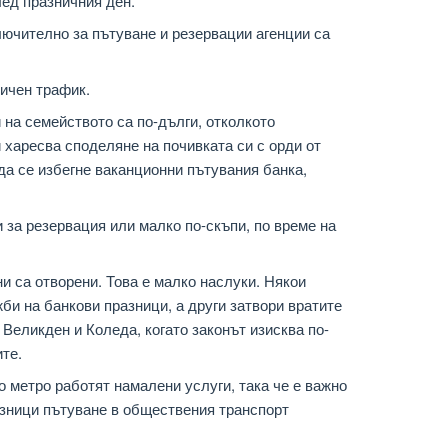
лед празничния ден.
ючително за пътуване и резервации агенции са
ичен трафик.
на семейството са по-дълги, отколкото
 харесва споделяне на почивката си с орди от
да се избегне ваканционни пътувания банка,
 за резервация или малко по-скъпи, по време на
и са отворени. Това е малко наслуки. Някои
би на банкови празници, а други затвори вратите
Великден и Коледа, когато законът изисква по-
ите.
о метро работят намалени услуги, така че е важно
азници пътуване в обществения транспорт