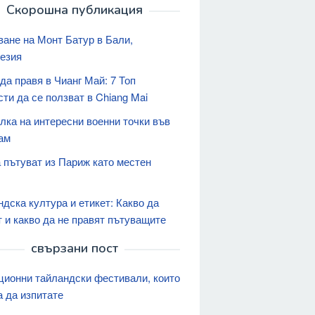
Скорошна публикация
ване на Монт Батур в Бали,
езия
да правя в Чианг Май: 7 Топ
ти да се ползват в Chiang Mai
лка на интересни военни точки във
ам
а пътуват из Париж като местен
дска култура и етикет: Какво да
т и какво да не правят пътуващите
свързани пост
ционни тайландски фестивали, които
а да изпитате