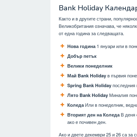
Bank Holiday Календа
Както и в другите страни, популярно
Великобритания означава, че няколк
от една година за следващата.
Нова година
1 януари или в пон
Добър петък
Велики понеделник
Май Bank Holiday
в първия поне
Spring Bank Holiday
последния 
Лято Bank Holiday
Миналия поне
Коледа
Или в понеделник, ведна
Вторият ден на Коледа
В деня 
ако е почивен ден.
Ако и двете декември 25 и 26 са за