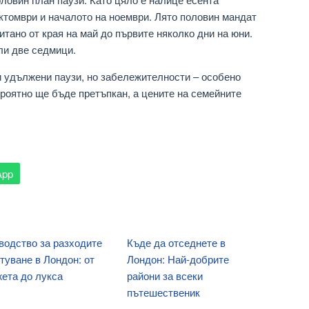
октомври и началото на ноември. Лято половин мандат
итано от края на май до първите няколко дни на юни.
ли две седмици.
зи удължени паузи, но забележителности – особено
ероятно ще бъде претъпкан, а цените на семейните
App
водство за разходите
Къде да отседнете в
ътуване в Лондон: от
Лондон: Най-добрите
ета до лукса
райони за всеки
пътешественик