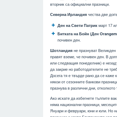
вторник са официални празници.
Северна Ирландия
чества две доп
Ден на Свети Патрик
март 17 ил
Битката на Бойн (Ден Orangem
почивен ден.
Шотландия
не празнуват Великден 
правят вземе, че почивен ден. В доп
или следващия понеделник) е незад
да закрие но работодателите не тря
Досега тя е твърде рано да се каже 
някои от сезонните банкови празници
празнува в различни дни, отколкото 
Ако искате да избегнете тълпите вак
няма национални празници, месеците
Януари и февруари, юни и юли. Но 
ваканции и какво Британските кол п