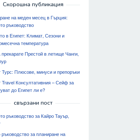
Скорошна публикация
ране на меден месец в Гърция:
то ръководство
то в Египет: Климат, Сезони и
омесечна температура
а прекарате Престой в летище Чанги,
пур
т Турс: Плюсове, минуси и препоръки
т Travel Консултативния – Сейф за
уват до Египет ли е?
свързани пост
то ръководство за Кайро Тауър,
т
 ръководство за планиране на