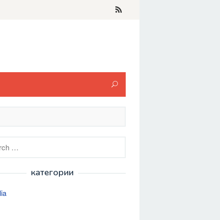
h
категории
lia