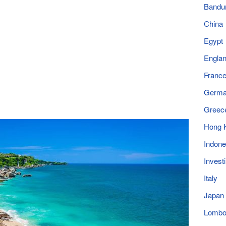
Bandu
China
Egypt
Engla
Franc
Germ
Greec
Hong 
Indone
Invest
Italy
Japan
Lomb