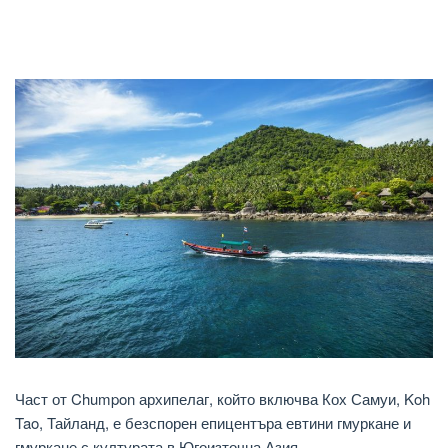
Част от Chumpon архипелаг, който включва Кох Самуи, Koh
Tao, Тайланд, е безспорен епицентъра евтини гмуркане и
гмуркане с културата в Югоизточна Азия.