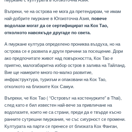
Въпреки, че на острова не мога да претендирам, че имам
най-добрите гмуркане в Югоизточна Азия,
повече
водолази могат да се сертифицират на Кох Тао,
отколкото навсякъде другаде по света.
А гмуркане култура определено прониква въздуха, но на
острова се е развила и други причини за посещение. Дори
ако предпочитате живот над повърхността, Кох Тао е
приятно, малогабаритна избор остров в залива на Тайланд.
Вие ще намерите много по-малко развитие,
инфраструктура, туризъм и опаковани на Кох Тао,
отколкото на близките Кох Самуи.
Въпреки, че Кох Тао ( “Островът на костенурките” в Thai),
след като е бил известен най-вече за привличане на
водолазите, които не са страни, преди да е твърде късно
ранните сутрешни гмуркания, че със сигурност се промени.
Културата на парти се пренесе от близката Кох Фанган,