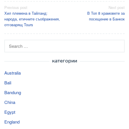
Post
Previous post
Next post
Хил племена в Тайланд:
В Топ 8 храмовете за
navigation
народа, етичните съображения,
посещение в Банкок
отговарящ Tours
Search
for:
категории
Australia
Bali
Bandung
China
Egypt
England