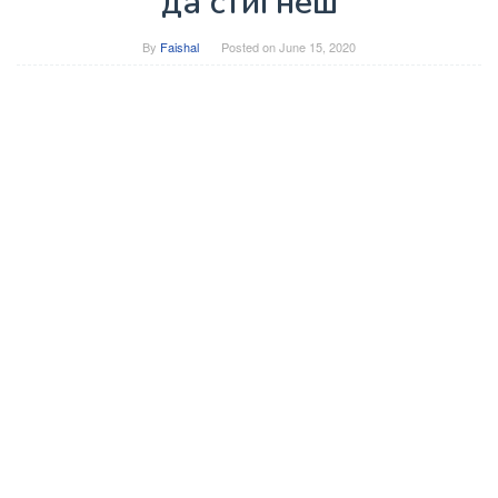
да стигнеш
By
Faishal
Posted on
June 15, 2020