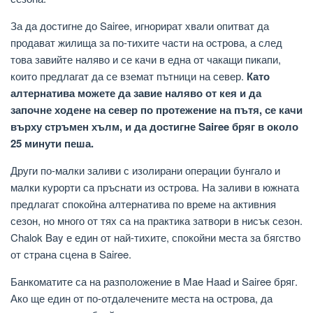
За да достигне до Sairee, игнорират хвали опитват да
продават жилища за по-тихите части на острова, а след
това завийте наляво и се качи в една от чакащи пикапи,
които предлагат да се вземат пътници на север.
Като
алтернатива можете да завие наляво от кея и да
започне ходене на север по протежение на пътя, се качи
върху стръмен хълм, и да достигне Sairee бряг в около
25 минути пеша.
Други по-малки заливи с изолирани операции бунгало и
малки курорти са пръснати из острова. На заливи в южната
предлагат спокойна алтернатива по време на активния
сезон, но много от тях са на практика затвори в нисък сезон.
Chalok Bay е един от най-тихите, спокойни места за бягство
от страна сцена в Sairee.
Банкоматите са на разположение в Mae Haad и Sairee бряг.
Ако ще един от по-отдалечените места на острова, да