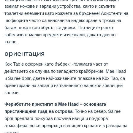
вземат ножове и зарядни устройства, както и скъпите
тоалетни елементи като ножчета за бръснене! Асистенти на
шофьорите често са виновни за индексиране в трюма на
багаж, докато автобусът се движи. Пътниците рядко
забелязват малки предмети изчезнали, докато дни по-
късно.
ориентация
Кох Тао е оформен като бъбрек; -голямата част от
действието се случва по западното крайбрежие. Mae Haad
и Sairee бряг, двете най-оживените плажове на Кох Тао, са
ориентирани на запад и изпълнението на някои зрелищни
залези.
Фериботите пристигат в Mae Haad
–
основната
пристанищния град на острова.
Точно на север, Sairee
бряг предлага по-хубав пясъчна ивица и по-добра
атмосфера, но се превръща в епицентър парти в разгара на
сезона.