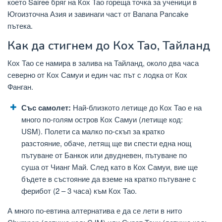
което Sairee бряг на Кох Тао гореща точка за ученици в
Югоизточна Азия и завинаги част от Banana Pancake
пътека.
Как да стигнем до Кох Тао, Тайланд
Кох Тао се намира в залива на Тайланд, около два часа
северно от Кох Самуи и един час път с лодка от Кох
Фанган.
Със самолет:
Най-близкото летище до Кох Тао е на
много по-голям остров Кох Самуи (летище код:
USM). Полети са малко по-скъп за кратко
разстояние, обаче, летящ ще ви спести една нощ
пътуване от Банкок или двудневен, пътуване по
суша от Чианг Май. След като в Кох Самуи, вие ще
бъдете в състояние да вземе на кратко пътуване с
ферибот (2 – 3 часа) към Кох Тао.
А много по-евтина алтернатива е да се лети в нито