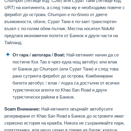
Chumpon (летище код: CJM) или Сурат Тани (летище код:
URT) на континента, а след това му е необходимо повече с
ферибот до острова. Chumpon е по-близо от двете
възможности, обаче, Сурат Тани е по-зает транспортен
възел с по-голям обем пътник. Местна носител NokAir
предлага икономични полети от Банкок и други части на
Тайланд.
От гара / автогара / Boat:
Най-евтиният начин да се
постигне Кох Тао е чрез една нощ автобус или влак
от Банкок до Chumpon (или Сурат Тани) и след това
рано сутринта ферибот до острова. Комбинирани
билети автобус / влак / лодка са достъпни от всички
туристически агенти по Khao San Road и други
туристически райони в Банкок.
Scam Внимание:
Най-евтините овърнайт автобусите
резервирани от Khao San Road в Банкок до островите имат
сериозно история на кражба. Никога не съхранявайте пари,
електроника, или нещо ценно в трюма на багаж; крадци