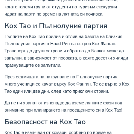
когато големи групи от студенти по туризъм екскурзии
идват на парти по време на лятната си почивка.
Кох Тао и Пълнолуние партия
Тълпите на Кох Тао прилив и отлив на базата на близкия
Пълнолуние партия в Haad Рин на остров Кох Фанган.
Транспорт до други острови и обратно до Банкок може да
запълни, в зависимост от посоката, в която десетки хиляди
празнуващите се запътили.
През седмицата на натрупване на Пълнолуние партия,
много ученици се качат върху Кох Фанган. Те се върне в Кох
Тао един или два дни, след като приключи страни.
Да не ни хванат от изненада: да вземе лунните фази под
внимание при планирането на посещението си в Кох Тао!
Безопасност на Кох Тао
Кох Тао е измъчван от комари, особено по време на