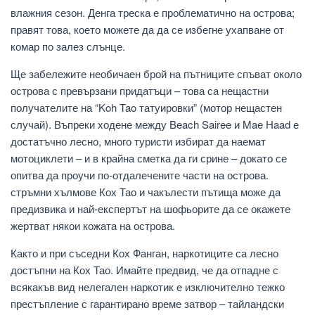
влажния сезон. Денга треска е проблематично на острова;
правят това, което можете да да се избегне ухапване от
комар по залез слънце.
Ще забележите необичаен брой на пътниците спъват около
острова с превързани придатъци – това са нещастни
получателите на “Koh Tao татуировки” (мотор нещастен
случай). Въпреки ходене между Beach Sairee и Mae Haad е
достатъчно лесно, много туристи избират да наемат
мотоциклети – и в крайна сметка да ги срине – докато се
опитва да проучи по-отдалечените части на острова.
стръмни хълмове Кох Тао и чакълести пътища може да
предизвика и най-експертът на шофьорите да се окажете
жертват някои кожата на острова.
Както и при съседни Кох Фанган, наркотиците са лесно
достъпни на Кох Тао. Имайте предвид, че да отпадне с
всякакъв вид нелегален наркотик е изключително тежко
престъпление с гарантирано време затвор – тайландски