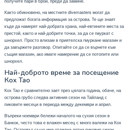
получите пари в брой, преди да замине.
Както обикновено, на местните divemasters могат да
предложат богата информация за острова. Те ще знаят
къде да намерят най-добрата храна, най-евтините места за
престой, както и най-добрите точки, за да се гмуркат с
шнорхел. Просто влизам в приятелска гмуркане магазин и
да завържете разговор. Опитайте се да се върнете към
същия магазин, ако имате намерение да се потопите или
шнорхел.
Най-доброто време за посещение
Кох Тао
Кох Тао е сравнително зает през цялата година, обаче, на
острова грубо следва активния сезон на Тайланд с
пиковите месеци в периода между декември и април.
Въпреки ноември бележи началото на сухия сезон в
Банкок, често това е влажен месец с много валежи на Кох
Тао. Островът също има отделна лятна пиковия сезон,