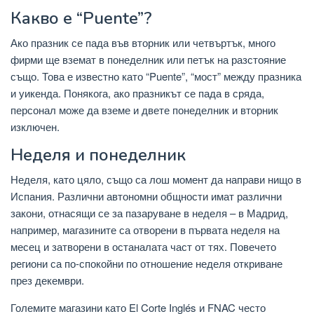
Какво е “Puente”?
Ако празник се пада във вторник или четвъртък, много
фирми ще вземат в понеделник или петък на разстояние
също. Това е известно като “Puente”, “мост” между празника
и уикенда. Понякога, ако празникът се пада в сряда,
персонал може да вземе и двете понеделник и вторник
изключен.
Неделя и понеделник
Неделя, като цяло, също са лош момент да направи нищо в
Испания. Различни автономни общности имат различни
закони, отнасящи се за пазаруване в неделя – в Мадрид,
например, магазините са отворени в първата неделя на
месец и затворени в останалата част от тях. Повечето
региони са по-спокойни по отношение неделя откриване
през декември.
Големите магазини като El Corte Inglés и FNAC често