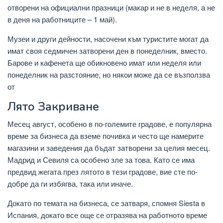
отворени на официални празници (макар и не в неделя, а не
в деня на работниците – 1 май).
Музеи и други дейности, насочени към туристите могат да
имат своя седмичен затворени ден в понеделник, вместо.
Барове и кафенета ще обикновено имат или неделя или
понеделник на разстояние, но някои може да се възползва
от
Лято Закриване
Месец август, особено в по-големите градове, е популярна
време за бизнеса да вземе почивка и често ще намерите
магазини и заведения да бъдат затворени за целия месец.
Мадрид и Севиля са особено зле за това. Като се има
предвид жегата през лятото в тези градове, вие сте по-
добре да ги избягва, така или иначе.
Докато по темата на бизнеса, се затваря, спомня Siesta в
Испания, докато все още се отразява на работното време