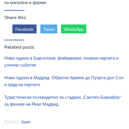
на магазини и фирми.
Share this:
Facebook
Tweet
WhatsApp
Related posts:
Нова година в Барселона: фойерверки, плажни партита и
улични събития
Нова година в Мадрид: Обратно броене до Пуерта дел Сол
и градски партита
Туристически пътеводител за стадион „Сантяго Бернабеу“
за фенове на Реал Мадрид
Posted in
Spain