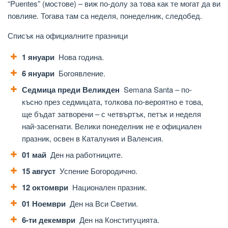
“Puentes” (мостове) – виж по-долу за това как те могат да ви
повлияе. Тогава там са неделя, понеделник, следобед.
Списък на официалните празници
1 януари
Нова година.
6 януари
Богоявление.
Седмица преди Великден
Semana Santa – по-
късно през седмицата, толкова по-вероятно е това,
ще бъдат затворени – с четвъртък, петък и неделя
най-засегнати. Велики понеделник не е официален
празник, освен в Каталуния и Валенсия.
01 май
Ден на работниците.
15 август
Успение Богородично.
12 октомври
Национален празник.
01 Ноември
Ден на Вси Светии.
6-ти декември
Ден на Конституцията.