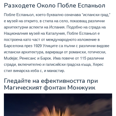
Разходете Около Побле Еспаньол
Побле Еспаньол, което буквално означава “испански град,”
е музей на открито, в стила на село, показващ различни
архитектурни аспекти на Испания. Подобно на сграда на
Националния музей на Каталуния, Побле Еспаньол е
построена като част от международното изложение в
Барселона през 1929 Улиците са пълни с различни видове
испански архитектура, вариращи от романски, готически,
Mudejar, Ренесанс и Барок. Има повече от 115 различни
сгради, включително и галисийски градска къща, Херес
стил винарска изба с, и манастир.
Гледайте на ефективността при
Магическият фонтан Монжуик