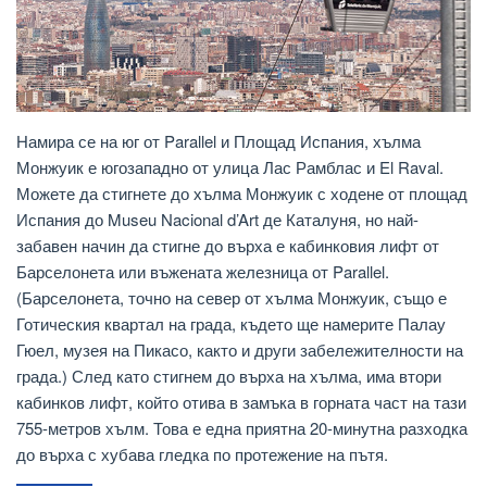
Намира се на юг от Parallel и Площад Испания, хълма
Монжуик е югозападно от улица Лас Рамблас и El Raval.
Можете да стигнете до хълма Монжуик с ходене от площад
Испания до Museu Nacional d’Art де Каталуня, но най-
забавен начин да стигне до върха е кабинковия лифт от
Барселонета или въжената железница от Parallel.
(Барселонета, точно на север от хълма Монжуик, също е
Готическия квартал на града, където ще намерите Палау
Гюел, музея на Пикасо, както и други забележителности на
града.) След като стигнем до върха на хълма, има втори
кабинков лифт, който отива в замъка в горната част на тази
755-метров хълм. Това е една приятна 20-минутна разходка
до върха с хубава гледка по протежение на пътя.