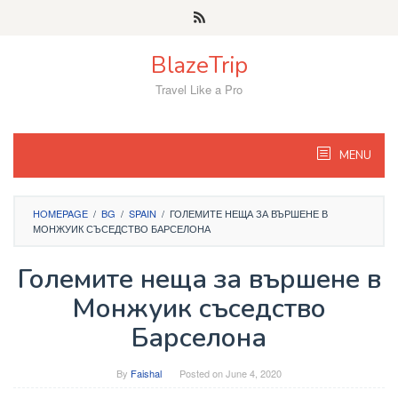
Skip
to
content
BlazeTrip
Travel Like a Pro
MENU
HOMEPAGE
/
BG
/
SPAIN
/
ГОЛЕМИТЕ НЕЩА ЗА ВЪРШЕНЕ В
МОНЖУИК СЪСЕДСТВО БАРСЕЛОНА
Големите неща за вършене в
Монжуик съседство
Барселона
By
Faishal
Posted on
June 4, 2020