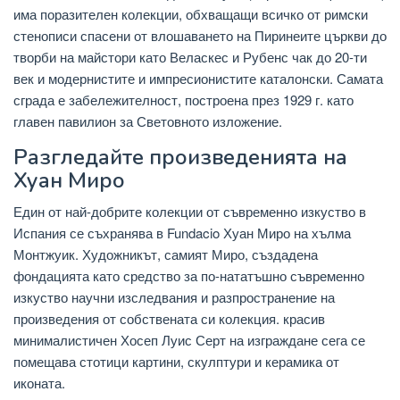
има поразителен колекции, обхващащи всичко от римски
стенописи спасени от влошаването на Пиринеите църкви до
творби на майстори като Веласкес и Рубенс чак до 20-ти
век и модернистите и импресионистите каталонски. Самата
сграда е забележителност, построена през 1929 г. като
главен павилион за Световното изложение.
Разгледайте произведенията на
Хуан Миро
Един от най-добрите колекции от съвременно изкуство в
Испания се съхранява в Fundacio Хуан Миро на хълма
Монтжуик. Художникът, самият Миро, създадена
фондацията като средство за по-нататъшно съвременно
изкуство научни изследвания и разпространение на
произведения от собствената си колекция. красив
минималистичен Хосеп Луис Серт на изграждане сега се
помещава стотици картини, скулптури и керамика от
иконата.