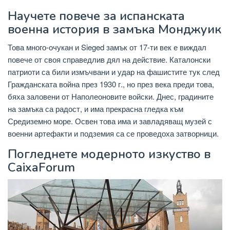
Научете повече за испанската
военна история в замъка Монджуик
Това много-очукан и Sieged замък от 17-ти век е виждал
повече от своя справедлив дял на действие. Каталонски
патриоти са били измъчвани и удар на фашистите тук след
Гражданската война през 1930 г., но през века преди това,
бяха заловени от Наполеоновите войски. Днес, градините
на замъка са радост, и има прекрасна гледка към
Средиземно море. Освен това има и завладяващ музей с
военни артефакти и подземия са се проведоха затворници.
Погледнете модерното изкуство в
CaixaForum