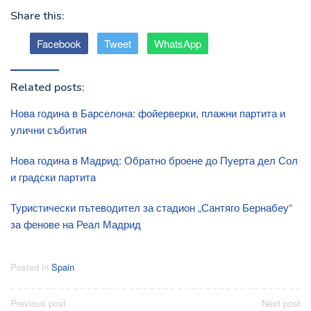
Share this:
Facebook
Tweet
WhatsApp
Related posts:
Нова година в Барселона: фойерверки, плажни партита и
улични събития
Нова година в Мадрид: Обратно броене до Пуерта дел Сол
и градски партита
Туристически пътеводител за стадион „Сантяго Бернабеу“
за фенове на Реал Мадрид
Posted in
Spain
Post
Previous post
Next post