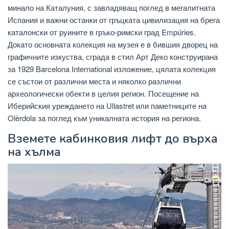
минало на Каталуния, с завладяващ поглед в мегалитната
Испания и важни останки от гръцката цивилизация на брега
каталонски от руините в гръко-римски град Empúries.
Докато основната колекция на музея е в бившия дворец на
графичните изкуства, сграда в стил Арт Деко конструирана
за 1929 Barcelona International изложение, цялата колекция
се състои от различни места и няколко различни
археологически обекти в целия регион. Посещение на
Иберийския уреждането на Ullastret или паметниците на
Olèrdola за поглед към уникалната история на региона.
Вземете кабинковия лифт до върха
на хълма