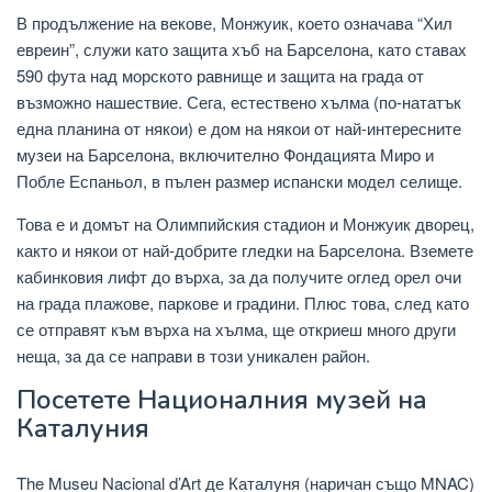
В продължение на векове, Монжуик, което означава “Хил
евреин”, служи като защита хъб на Барселона, като ставах
590 фута над морското равнище и защита на града от
възможно нашествие. Сега, естествено хълма (по-нататък
една планина от някои) е дом на някои от най-интересните
музеи на Барселона, включително Фондацията Миро и
Побле Еспаньол, в пълен размер испански модел селище.
Това е и домът на Олимпийския стадион и Монжуик дворец,
както и някои от най-добрите гледки на Барселона. Вземете
кабинковия лифт до върха, за да получите оглед орел очи
на града плажове, паркове и градини. Плюс това, след като
се отправят към върха на хълма, ще откриеш много други
неща, за да се направи в този уникален район.
Посетете Националния музей на
Каталуния
The Museu Nacional d’Art де Каталуня (наричан също MNAC)