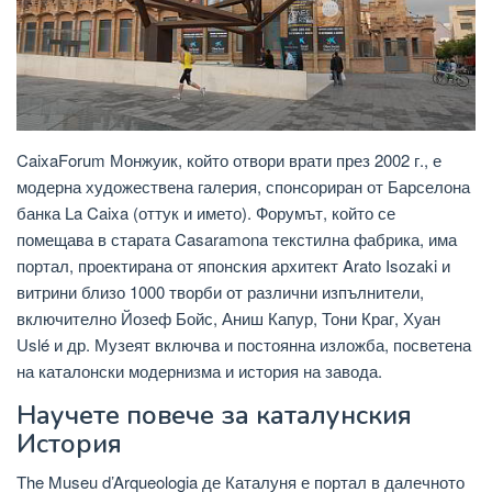
CaixaForum Монжуик, който отвори врати през 2002 г., е
модерна художествена галерия, спонсориран от Барселона
банка La Caixa (оттук и името). Форумът, който се
помещава в старата Casaramona текстилна фабрика, има
портал, проектирана от японския архитект Arato Isozaki и
витрини близо 1000 творби от различни изпълнители,
включително Йозеф Бойс, Аниш Капур, Тони Краг, Хуан
Uslé и др. Музеят включва и постоянна изложба, посветена
на каталонски модернизма и история на завода.
Научете повече за каталунския
История
The Museu d’Arqueologia де Каталуня е портал в далечното