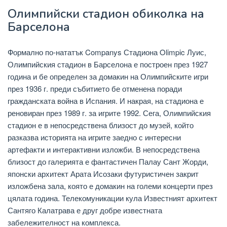
Олимпийски стадион обиколка на
Барселона
Формално по-нататък Companys Стадиона Olimpic Луис,
Олимпийския стадион в Барселона е построен през 1927
година и бе определен за домакин на Олимпийските игри
през 1936 г. преди събитието бе отменена поради
гражданската война в Испания. И накрая, на стадиона е
реновиран през 1989 г. за игрите 1992. Сега, Олимпийския
стадион е в непосредствена близост до музей, който
разказва историята на игрите заедно с интересни
артефакти и интерактивни изложби. В непосредствена
близост до галерията е фантастичен Палау Сант Жорди,
японски архитект Арата Исозаки футуристичен закрит
изложбена зала, която е домакин на големи концерти през
цялата година. Телекомуникации кула Известният архитект
Сантяго Калатрава е друг добре известната
забележителност на комплекса.