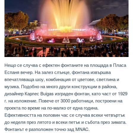
Нещо се случва с ефектен фонтаните на площада в Пласа
Еспаня вечер. На залез слънце, фонтана извършва
впечатляваща шоу, комбинация от цветове, светлина и
музика. Подобно на много други конструкции в района,
дизайнер Карлес Buigas изграден фонтан, като част от 1929
г. на изложение. Повече от 3000 работници, построени на
проекта по време на по-малко от една година.
Ефективността на половин час се случва всеки четвъртък
до неделя през лятото и всеки петък и събота през зимата.
Фонтанът е разположен точно зад MNAC.