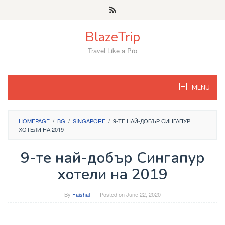
Skip
to
content
BlazeTrip
Travel Like a Pro
MENU
HOMEPAGE
/
BG
/
SINGAPORE
/
9-ТЕ НАЙ-ДОБЪР СИНГАПУР
ХОТЕЛИ НА 2019
9-те най-добър Сингапур
хотели на 2019
By
Faishal
Posted on
June 22, 2020