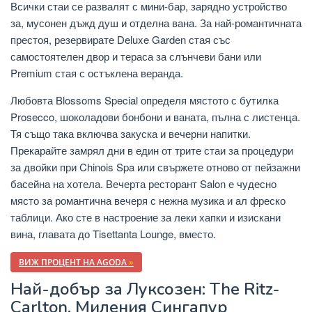
Всички стаи се развалят с мини-бар, зарядно устройство
за, мусонен дъжд душ и отделна вана. За най-романтичната
престоя, резервирате Deluxe Garden стая със
самостоятелен двор и тераса за слънчеви бани или
Premium стая с остъклена веранда.
Любовта Blossoms Special определя мястото с бутилка
Prosecco, шоколадови бонбони и ваната, пълна с листенца.
Тя също така включва закуска и вечерни напитки.
Прекарайте замрял дни в един от трите стаи за процедури
за двойки при Chinois Spa или свържете отново от пейзажни
басейна на хотела. Вечерта ресторант Salon е чудесно
място за романтична вечеря с нежна музика и ал фреско
таблици. Ако сте в настроение за леки хапки и изискани
вина, главата до Tisettanta Lounge, вместо.
ВИЖ ПРОЦЕНТ НА AGODA
»
Най-добър за Луксозен: The Ritz-
Carlton, Миления Сингапур