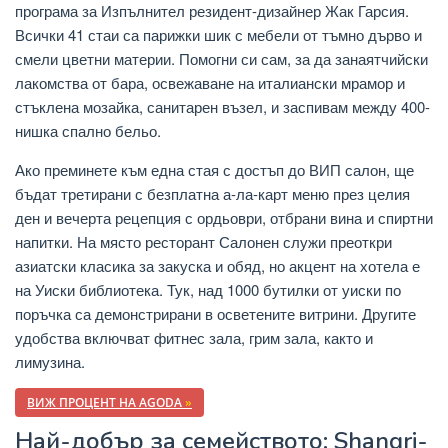
програма за Изпълнител резидент-дизайнер Жак Гарсия.
Всички 41 стаи са парижки шик с мебели от тъмно дърво и
смели цветни материи. Помогни си сам, за да занаятчийски
лакомства от бара, освежаване на италиански мрамор и
стъклена мозайка, санитарен възел, и заспивам между 400-
нишка спално бельо.
Ако преминете към една стая с достъп до ВИП салон, ще
бъдат третирани с безплатна а-ла-карт меню през целия
ден и вечерта рецепция с ордьоври, отбрани вина и спиртни
напитки. На място ресторант Салонен служи преоткри
азиатски класика за закуска и обяд, но акцент на хотела е
на Уиски библиотека. Тук, над 1000 бутилки от уиски по
поръчка са демонстрирани в осветените витрини. Другите
удобства включват фитнес зала, грим зала, както и
лимузина.
ВИЖ ПРОЦЕНТ НА AGODA
»
Най-добър за семейството: Shangri-