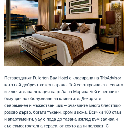
Петзвездният Fullerton Bay Hotel е класирана на TripAdvisor
като най-добрият хотел в града. Той се откроява със своята
изключителна локация на ръба на Марина Бей и неговите
безупречно обслужване на клиентите. Декорът е
съвременен и мъжествен шик – очаквайте много блестящо
розово дърво, богати тъкани, хром и кожа. Всички 100 стаи
и апартаменти, уау с пода до тавана изглед към залива и
със самостоятелна тераса, от която да ги ползват. С