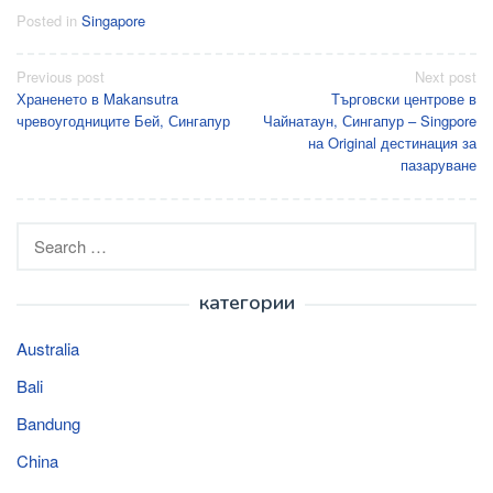
Posted in
Singapore
Post
Previous post
Next post
Храненето в Makansutra
Търговски центрове в
navigation
чревоугодниците Бей, Сингапур
Чайнатаун, Сингапур – Singpore
на Original дестинация за
пазаруване
Search
for:
категории
Australia
Bali
Bandung
China