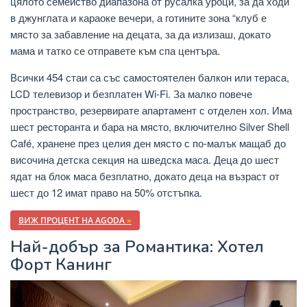
цялото семейство диапазона от русалка уроци, за да ходи
в джунглата и караоке вечери, а готините зона “клуб е
място за забавление на децата, за да излизаш, докато
мама и татко се отправете към спа центъра.
Всички 454 стаи са със самостоятелен балкон или тераса,
LCD телевизор и безплатен Wi-Fi. За малко повече
пространство, резервирате апартамент с отделен хол. Има
шест ресторанта и бара на място, включително Silver Shell
Café, хранене през целия ден място с по-малък мащаб до
височина детска секция на шведска маса. Деца до шест
ядат на блок маса безплатно, докато деца на възраст от
шест до 12 имат право на 50% отстъпка.
ВИЖ ПРОЦЕНТ НА AGODA
»
Най-добър за Романтика: Хотел
Форт Канинг