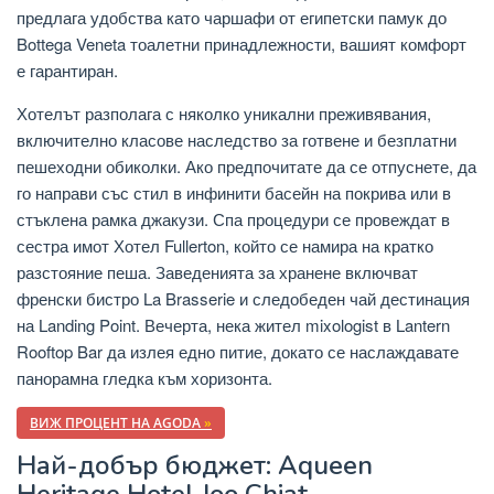
предлага удобства като чаршафи от египетски памук до
Bottega Veneta тоалетни принадлежности, вашият комфорт
е гарантиран.
Хотелът разполага с няколко уникални преживявания,
включително класове наследство за готвене и безплатни
пешеходни обиколки. Ако предпочитате да се отпуснете, да
го направи със стил в инфинити басейн на покрива или в
стъклена рамка джакузи. Спа процедури се провеждат в
сестра имот Хотел Fullerton, който се намира на кратко
разстояние пеша. Заведенията за хранене включват
френски бистро La Brasserie и следобеден чай дестинация
на Landing Point. Вечерта, нека жител mixologist в Lantern
Rooftop Bar да излея едно питие, докато се наслаждавате
панорамна гледка към хоризонта.
ВИЖ ПРОЦЕНТ НА AGODA
»
Най-добър бюджет: Aqueen
Heritage Hotel Joo Chiat