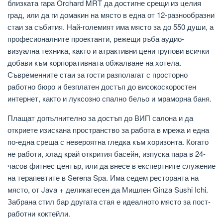
близката гара Orchard MRT да достигне срещи из целия
град, или да ги домакин на място в една от 12-разнообразни
стаи за събития. Най-големият има място за до 550 души, а
професионалните проектанти, режещи ръба аудио-
визуална техника, както и атрактивни цени групови всички
добави към корпоративната обжалване на хотела.
Съвременните стаи за гости разполагат с просторно
работно бюро и безплатен достъп до високоскоростен
интернет, както и луксозно спално бельо и мраморна баня.
Плащат допълнително за достъп до ВИП салона и да
откриете изискана пространство за работа в мрежа и една
по-една среща с невероятна гледка към хоризонта. Когато
не работи, хлад край открития басейн, изпуска пара в 24-
часов фитнес център, или да внесе в експертните служение
на терапевтите в Serena Spa. Има седем ресторанта на
място, от Java + деликатесен да Мишлен Ginza Sushi Ichi.
Забрана стил бар другата стая е идеалното място за пост-
работни коктейли.