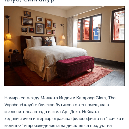
Намира се между Малката Индия и Kampong Glam, The
Vagabond клуб е бляскав бутиков хотел помещава в
изключителна сграда в стил Арт Деко. Нейната
хедонистичен интериор отразява философията на “всичко в
излишък” и произведенията на дисплея са продукт на