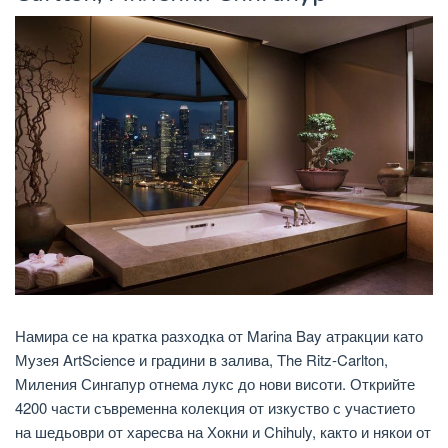
Намира се на кратка разходка от Marina Bay атракции като
Музея ArtScience и градини в залива, The Ritz-Carlton,
Миления Сингапур отнема лукс до нови висоти. Открийте
4200 части съвременна колекция от изкуство с участието
на шедьоври от харесва на Хокни и Chihuly, както и някои от