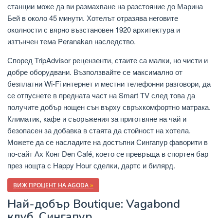
станции може да ви размахване на разстояние до Марина
Бей в около 45 минути. Хотелът отразява неговите
околности с вярно възстановен 1920 архитектура и
изтънчен тема Peranakan наследство.
Според TripAdvisor рецензенти, стаите са малки, но чисти и
добре оборудвани. Възползвайте се максимално от
безплатни Wi-Fi интернет и местни телефонни разговори, да
се отпуснете в предната част на Smart TV след това да
получите добър нощен сън върху свръхкомфортно матрака.
Климатик, кафе и съоръжения за приготвяне на чай и
безопасен за добавка в стаята да стойност на хотела.
Можете да се насладите на достъпни Сингапур фаворити в
по-сайт Ах Конг Den Café, което се превръща в спортен бар
през нощта с Happy Hour сделки, дартс и билярд.
ВИЖ ПРОЦЕНТ НА AGODA
»
Най-добър Boutique: Vagabond
клуб, Сингапур