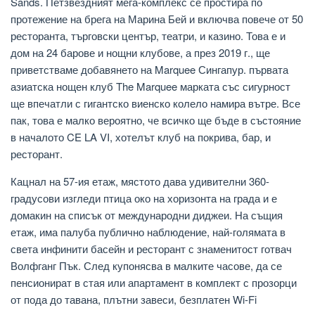
Sands. Петзвездният мега-комплекс се простира по
протежение на брега на Марина Бей и включва повече от 50
ресторанта, търговски център, театри, и казино. Това е и
дом на 24 барове и нощни клубове, а през 2019 г., ще
приветстваме добавянето на Marquee Сингапур. първата
азиатска нощен клуб The Marquee марката със сигурност
ще впечатли с гигантско виенско колело намира вътре. Все
пак, това е малко вероятно, че всичко ще бъде в състояние
в началото CE LA VI, хотелът клуб на покрива, бар, и
ресторант.
Кацнал на 57-ия етаж, мястото дава удивителни 360-
градусови изгледи птица око на хоризонта на града и е
домакин на списък от международни диджеи. На същия
етаж, има палуба публично наблюдение, най-голямата в
света инфинити басейн и ресторант с знаменитост готвач
Волфганг Пък. След купонясва в малките часове, да се
пенсионират в стая или апартамент в комплект с прозорци
от пода до тавана, плътни завеси, безплатен Wi-Fi