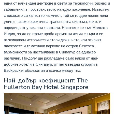
една от най-виден центрове в света за технологии, бизнес и
забавления в пространството на едно поколение. Известен
с високото си качество на живот, той се гордее неопетнени
улици, високо ефективна транспортна система, както и
поредица от уникални квартали. Насочете се към Малката
Индия, за да се вземе проба ароматни ястия с къри и се
възхищавам исторически стари дюкянчета или открият
плажовете и тематични паркове на остров Сентоса.
възможности за настаняване в Сингапур са еднакво
различни. По-долу ще разгледаме само някои от най-
добрите хотели в Сингапур, от пет-звездни курорти в
Backpacker общежития и всичко между тях.
Най-добър коефициент: The
Fullerton Bay Hotel Singapore