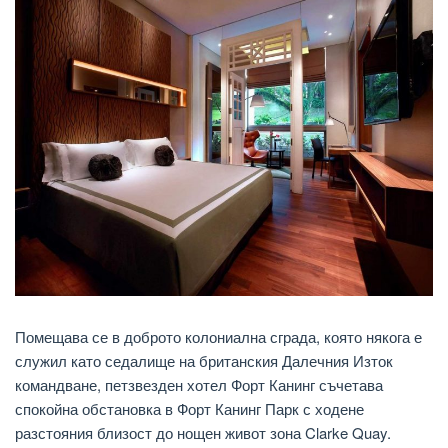
Помещава се в доброто колониална сграда, която някога е
служил като седалище на британския Далечния Изток
командване, петзвезден хотел Форт Канинг съчетава
спокойна обстановка в Форт Канинг Парк с ходене
разстояния близост до нощен живот зона Clarke Quay.