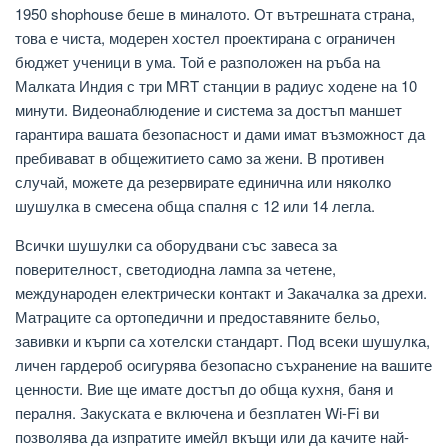
1950 shophouse беше в миналото. От вътрешната страна,
това е чиста, модерен хостел проектирана с ограничен
бюджет ученици в ума. Той е разположен на ръба на
Малката Индия с три MRT станции в радиус ходене на 10
минути. Видеонаблюдение и система за достъп маншет
гарантира вашата безопасност и дами имат възможност да
пребивават в общежитието само за жени. В противен
случай, можете да резервирате единична или няколко
шушулка в смесена обща спалня с 12 или 14 легла.
Всички шушулки са оборудвани със завеса за
поверителност, светодиодна лампа за четене,
международен електрически контакт и Закачалка за дрехи.
Матраците са ортопедични и предоставяните бельо,
завивки и кърпи са хотелски стандарт. Под всеки шушулка,
личен гардероб осигурява безопасно съхранение на вашите
ценности. Вие ще имате достъп до обща кухня, баня и
пералня. Закуската е включена и безплатен Wi-Fi ви
позволява да изпратите имейл вкъщи или да качите най-