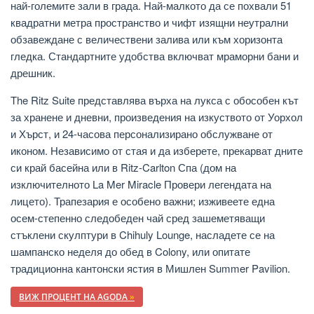
най-големите зали в града. Най-малкото да се похвали 51
квадратни метра пространство и чифт изящни неутрални
обзавеждане с величествени залива или към хоризонта
гледка. Стандартните удобства включват мраморни бани и
дрешник.
The Ritz Suite представлява върха на лукса с обособен кът
за хранене и дневни, произведения на изкуството от Уорхол
и Хърст, и 24-часова персонализирано обслужване от
иконом. Независимо от стая и да изберете, прекарват дните
си край басейна или в Ritz-Carlton Спа (дом на
изключителното La Mer Miracle Провери легендата на
лицето). Трапезария е особено важни; изживеете една
осем-степенно следобеден чай сред зашеметяващи
стъклени скулптури в Chihuly Lounge, насладете се на
шампанско неделя до обед в Colony, или опитате
традиционна кантонски ястия в Мишлен Summer Pavilion.
ВИЖ ПРОЦЕНТ НА AGODA
»