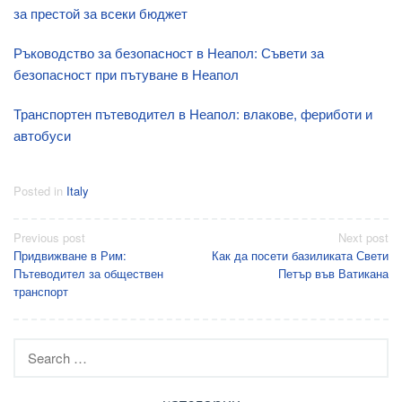
за престой за всеки бюджет
Ръководство за безопасност в Неапол: Съвети за
безопасност при пътуване в Неапол
Транспортен пътеводител в Неапол: влакове, фериботи и
автобуси
Posted in
Italy
Post
Previous post
Next post
Придвижване в Рим:
Как да посети базиликата Свети
navigation
Пътеводител за обществен
Петър във Ватикана
транспорт
Search
for: