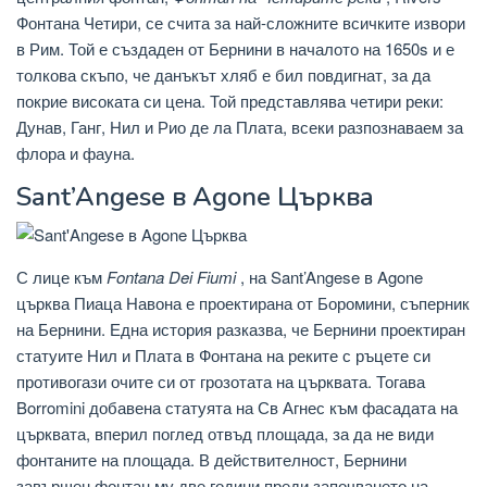
Фонтана Четири, се счита за най-сложните всичките извори
в Рим. Той е създаден от Бернини в началото на 1650s и е
толкова скъпо, че данъкът хляб е бил повдигнат, за да
покрие високата си цена. Той представлява четири реки:
Дунав, Ганг, Нил и Рио де ла Плата, всеки разпознаваем за
флора и фауна.
Sant’Angese в Agone Църква
С лице към
Fontana Dei Fiumi
, на Sant’Angese в Agone
църква Пиаца Навона е проектирана от Боромини, съперник
на Бернини. Една история разказва, че Бернини проектиран
статуите Нил и Плата в Фонтана на реките с ръцете си
противогази очите си от грозотата на църквата. Тогава
Borromini добавена статуята на Св Агнес към фасадата на
църквата, вперил поглед отвъд площада, за да не види
фонтаните на площада. В действителност, Бернини
завършен фонтан му две години преди започването на