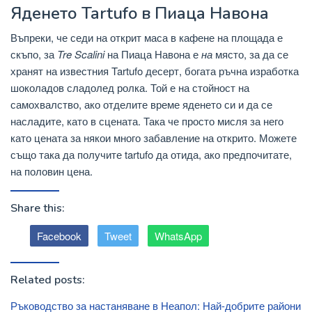
Яденето Tartufo в Пиаца Навона
Въпреки, че седи на открит маса в кафене на площада е
скъпо, за
Tre Scalini
на Пиаца Навона е
на
място, за да се
хранят на известния Tartufo десерт, богата ръчна изработка
шоколадов сладолед ролка. Той е на стойност на
самохвалство, ако отделите време яденето си и да се
насладите, като в сцената. Така че просто мисля за него
като цената за някои много забавление на открито. Можете
също така да получите tartufo да отида, ако предпочитате,
на половин цена.
Share this:
Facebook
Tweet
WhatsApp
Related posts:
Ръководство за настаняване в Неапол: Най-добрите райони