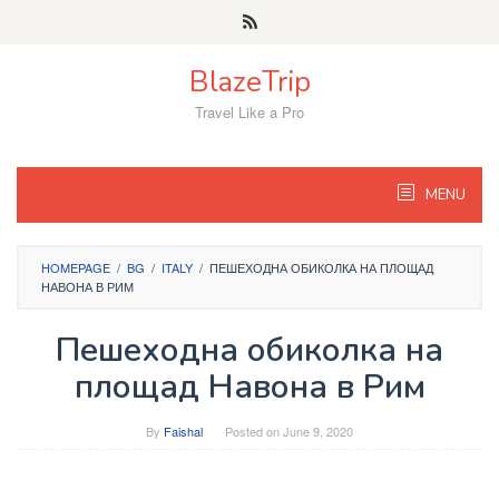
Skip
to
content
BlazeTrip
Travel Like a Pro
MENU
HOMEPAGE
/
BG
/
ITALY
/
ПЕШЕХОДНА ОБИКОЛКА НА ПЛОЩАД
НАВОНА В РИМ
Пешеходна обиколка на
площад Навона в Рим
By
Faishal
Posted on
June 9, 2020