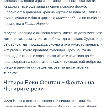
използва за водни игри и поетапни военноморски битки.
Квадратът все още запазва своята овална форма.
Обелискът в далечния край на картината идва от Египет и
първоначално е бил в цирка на
Максенций
, но по-късно се
премества в
Пиаца Навона
.
Модерен площад е оживено място, място, където местните
жители, така и за туристите обичат да излизаш. Художници
се събират на площада да рисува и има много изпълнители
и търговци, които продават сувенири. През нощта на
площада е пълен с хора, но ако искате наистина да се
наслаждават на красотата на самия площад, най-добре да
отида в ранните сутрешни часове, за да се избегнат
тълпите.
Четири Реки Фонтан – Фонтан на
Четирите реки
iazza Навона центрове около три пищни фонтани. На
централния фонтан,
Фонтан на Четирите реки
, Rivers