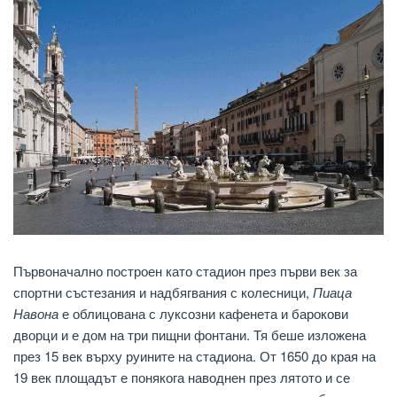
Първоначално построен като стадион през първи век за
спортни състезания и надбягвания с колесници,
Пиаца
Навона
е облицована с луксозни кафенета и барокови
дворци и е дом на три пищни фонтани. Тя беше изложена
през 15 век върху руините на стадиона. От 1650 до края на
19 век площадът е понякога наводнен през лятото и се