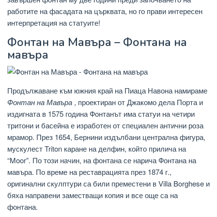
работите на фасадата на църквата, но го прави интересен
интерпретация на статуите!
Фонтан на Мавъра – Фонтана на
мавъра
Продължаване към южния край на Пиаца Навона намираме
Фонтан на Мавъра
, проектиран от Джакомо дела Порта и
издигната в 1575 година Фонтанът има статуи на четири
тритони и басейна е изработен от специален антични роза
мрамор. През 1654, Бернини издълбани централна фигура,
мускулест Triton каране на делфин, който прилича на
“Moor”. По този начин, на фонтана се нарича Фонтана на
мавъра. По време на реставрацията през 1874 г.,
оригинални скулптури са били преместени в Villa Borghese и
бяха направени заместващи копия и все още са на
фонтана.