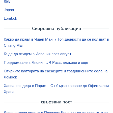
Italy
Japan
Lombok
Скорошна публикация
Какво да правя в Чианг Май: 7 Топ дейности да се ползват в
Chiang Mai
Къде да отидем в Испания през август
Придвижване в Япония: JR Pass, влакове и още
Открийте културата на сасакците и традиционните села на
Ломбок
Хапване с деца в Париж – От бързо хапване до Официални
Храна
свързани пост
Лавандулови полета в Прованс: Кога и къде да посетите за