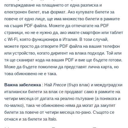
потвърждаване на плащането от една разписка и
електронен билет, във формат. Ако купувате билети за
повече от едно лице, ще има множество билети в рамките
на същия PDF файла. Можете да отпечатате на PDF
страници, но не е нужно да, ако имате смартфон или таблет
с Wi-Fi, която функционира в Италия. В този случай,
можете просто да отворите PDF файла на вашия телефон
или устройство, когато диригент на влака подходи. Той или
тя ще сканират кода на вашия PDF и вие ще бъдете готови.
Може да бъдете помолени да представят лична карта, но
това обикновено не е така.
Важна забележка
: Най
Frecce
(бърз влак) и междуградски
италиански билети за влак се продават само в рамките на
четири месеца от датата на реално пътуване (а понякога и
по-малко), така че обикновено няма да могат да закупят
билети за повече от четири месеца по-рано. Същото се
отнася и за билети за Italo.