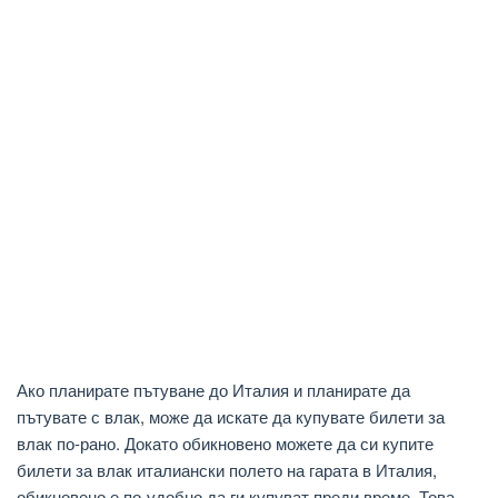
Ако планирате пътуване до Италия и планирате да
пътувате с влак, може да искате да купувате билети за
влак по-рано. Докато обикновено можете да си купите
билети за влак италиански полето на гарата в Италия,
обикновено е по-удобно да ги купуват преди време. Това