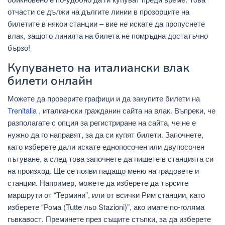
отчасти се дължи на дългите линии в прозорците на
билетите в някои станции – вие не искате да пропуснете
влак, защото линията на билета не помръдна достатъчно
бързо!
Купуването на италиански влак
билети онлайн
Можете да проверите графици и да закупите билети на
Trenitalia
, италиански гражданин сайта на влак. Въпреки, че
разполагате с опция за регистриране на сайта, че не е
нужно да го направят, за да си купят билети. Започнете,
като изберете дали искате еднопосочен или двупосочен
пътуване, а след това започнете да пишете в станцията си
на произход. Ще се появи падащо меню на градовете и
станции. Например, можете да изберете да търсите
маршрути от “Термини”, или от всички Рим станции, като
изберете “Рома (Tutte льо Stazioni)”, ако имате по-голяма
гъвкавост. Преминете през същите стъпки, за да изберете