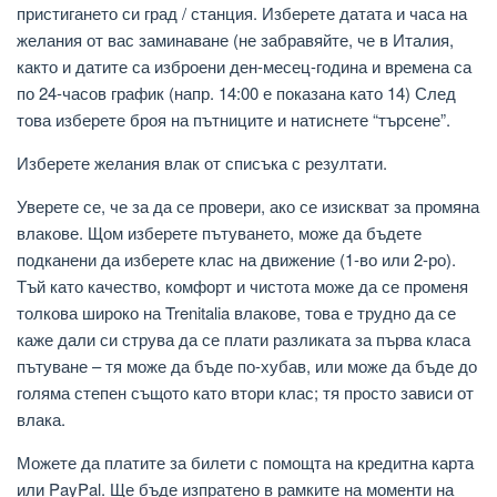
пристигането си град / станция. Изберете датата и часа на
желания от вас заминаване (не забравяйте, че в Италия,
както и датите са изброени ден-месец-година и времена са
по 24-часов график (напр. 14:00 е показана като 14) След
това изберете броя на пътниците и натиснете “търсене”.
Изберете желания влак от списъка с резултати.
Уверете се, че за да се провери, ако се изискват за промяна
влакове. Щом изберете пътуването, може да бъдете
подканени да изберете клас на движение (1-во или 2-ро).
Тъй като качество, комфорт и чистота може да се променя
толкова широко на Trenitalia влакове, това е трудно да се
каже дали си струва да се плати разликата за първа класа
пътуване – тя може да бъде по-хубав, или може да бъде до
голяма степен същото като втори клас; тя просто зависи от
влака.
Можете да платите за билети с помощта на кредитна карта
или PayPal. Ще бъде изпратено в рамките на моменти на