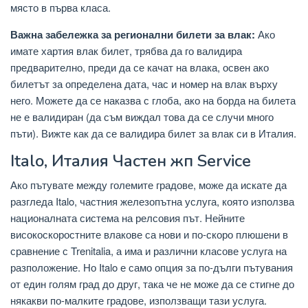
място в първа класа.
Важна забележка за регионални билети за влак:
Ако
имате хартия влак билет, трябва да го валидира
предварително, преди да се качат на влака, освен ако
билетът за определена дата, час и номер на влак върху
него. Можете да се наказва с глоба, ако на борда на билета
не е валидиран (да съм виждал това да се случи много
пъти). Вижте как да се валидира билет за влак си в Италия.
Italo, Италия Частен жп Service
Ако пътувате между големите градове, може да искате да
разгледа Italo, частния железопътна услуга, която използва
националната система на релсовия път. Нейните
високоскоростните влакове са нови и по-скоро плюшени в
сравнение с Trenitalia, а има и различни класове услуга на
разположение. Но Italo е само опция за по-дълги пътувания
от един голям град до друг, така че не може да се стигне до
някакви по-малките градове, използващи тази услуга.