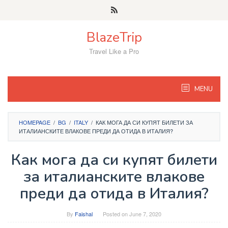
Skip
to
content
BlazeTrip
Travel Like a Pro
MENU
HOMEPAGE
/
BG
/
ITALY
/
КАК МОГА ДА СИ КУПЯТ БИЛЕТИ ЗА
ИТАЛИАНСКИТЕ ВЛАКОВЕ ПРЕДИ ДА ОТИДА В ИТАЛИЯ?
Как мога да си купят билети
за италианските влакове
преди да отида в Италия?
By
Faishal
Posted on
June 7, 2020