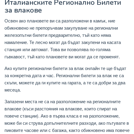
Италианските Регионално Билети
за влакове
Освен ако плановете ви са разположени в камък, ние
обикновено не препоръчвам закупуване на регионални
железопътни билети предварително, тъй като няма
намаление. Те лесно могат да бъдат закупени на касата
станция или автомат. Това ви позволява по-голяма
гъвкавост, тъй като плановете ви могат да се променят.
Ако купите регионални билети за влак онлайн те ще бъдат
за конкретна дата и час. Регионални билети за влак не са
скъпи, можете да ги купите на гарата, а те са добри за два
месеца.
Запазени места не са на разположение на регионалните
влакове (къси разстояния на влакове, които спират на
повече станции). Ако в първа класа е на разположение,
може би си струва допълнителните разходи, ако пътувате в
пиковите часове или с багажа, както обикновено има повече