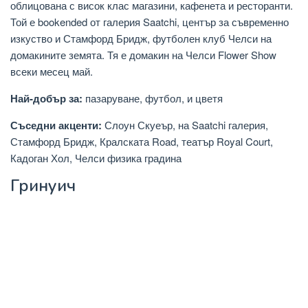
облицована с висок клас магазини, кафенета и ресторанти.
Той е bookended от галерия Saatchi, център за съвременно
изкуство и Стамфорд Бридж, футболен клуб Челси на
домакините земята. Тя е домакин на Челси Flower Show
всеки месец май.
Най-добър за:
пазаруване, футбол, и цветя
Съседни акценти:
Слоун Скуеър, на Saatchi галерия,
Стамфорд Бридж, Кралската Road, театър Royal Court,
Кадоган Хол, Челси физика градина
Гринуич