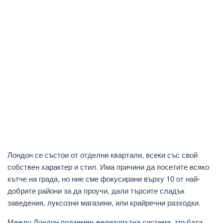
Лондон се състои от отделни квартали, всеки със свой
собствен характер и стил. Има причини да посетите всяко
кътче на града, но ние сме фокусирани върху 10 от най-
добрите райони за да проучи, дали търсите сладък
заведения, луксозни магазини, или крайречни разходки.
Между Лондон подземен железопътна система, тръбата,