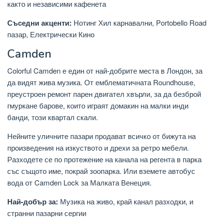
както и независими кафенета
Съседни акценти:
Нотинг Хил карнавални, Portobello Road
пазар, Електрически Кино
Camden
Colorful Camden е един от най-добрите места в Лондон, за
да видят жива музика. От емблематичната Roundhouse,
преустроен ремонт парен двигател хвърли, за да безброй
гмуркане барове, които играят домакин на малки инди
банди, този квартал скали.
Нейните уличните пазари продават всичко от бижута на
произведения на изкуството и дрехи за ретро мебели.
Разходете се по протежение на канала на регента в парка
със същото име, покрай зоопарка. Или вземете автобус
вода от Camden Lock за Малката Венеция.
Най-добър за:
Музика на живо, край канал разходки, и
странни пазарни сергии