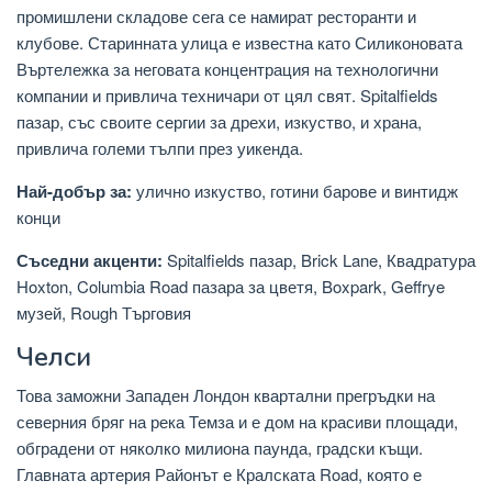
промишлени складове сега се намират ресторанти и
клубове. Старинната улица е известна като Силиконовата
Въртележка за неговата концентрация на технологични
компании и привлича техничари от цял ​​свят. Spitalfields
пазар, със своите сергии за дрехи, изкуство, и храна,
привлича големи тълпи през уикенда.
Най-добър за:
улично изкуство, готини барове и винтидж
конци
Съседни акценти:
Spitalfields пазар, Brick Lane, Квадратура
Hoxton, Columbia Road пазара за цветя, Boxpark, Geffrye
музей, Rough Търговия
Челси
Това заможни Западен Лондон квартални прегръдки на
северния бряг на река Темза и е дом на красиви площади,
обградени от няколко милиона паунда, градски къщи.
Главната артерия Районът е Кралската Road, която е