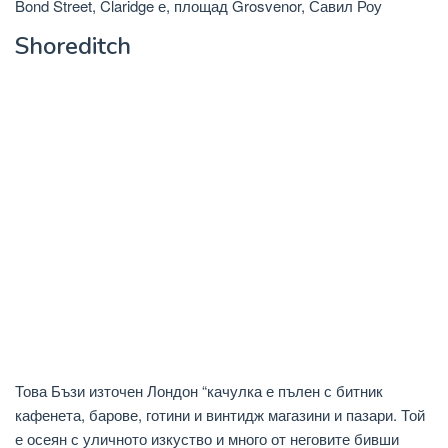
Bond Street, Claridge е, площад Grosvenor, Савил Роу
Shoreditch
Това Бъзи източен Лондон “качулка е пълен с битник
кафенета, барове, готини и винтидж магазини и пазари. Той
е осеян с уличното изкуство и много от неговите бивши