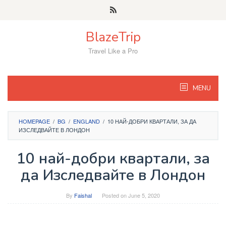
Skip
to
content
BlazeTrip
Travel Like a Pro
MENU
HOMEPAGE
/
BG
/
ENGLAND
/
10 НАЙ-ДОБРИ КВАРТАЛИ, ЗА ДА
ИЗСЛЕДВАЙТЕ В ЛОНДОН
10 най-добри квартали, за
да Изследвайте в Лондон
By
Faishal
Posted on
June 5, 2020