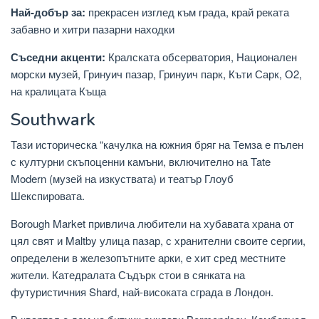
Най-добър за:
прекрасен изглед към града, край реката
забавно и хитри пазарни находки
Съседни акценти:
Кралската обсерватория, Национален
морски музей, Гринуич пазар, Гринуич парк, Къти Сарк, О2,
на кралицата Къща
Southwark
Тази историческа “качулка на южния бряг на Темза е пълен
с културни скъпоценни камъни, включително на Tate
Modern (музей на изкуствата) и театър Глоуб
Шекспировата.
Borough Market привлича любители на хубавата храна от
цял ​​свят и Maltby улица пазар, с хранителни своите сергии,
определени в железопътните арки, е хит сред местните
жители. Катедралата Съдърк стои в сянката на
футуристичния Shard, най-високата сграда в Лондон.