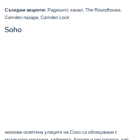
Съседни акценти:
Риджънтс канал, The Roundhouse,
Camden пазари, Camden Lock
Soho
неонови осветена улиците на Сохо са облицовани с
музикални магазини, кафенета, барове и ресторанти, хип