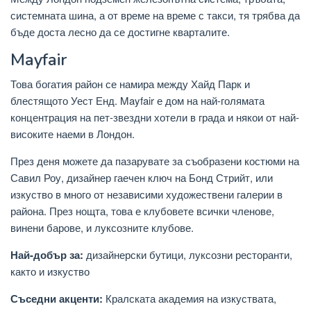
системната шина, а от време на време с такси, тя трябва да
бъде доста лесно да се достигне кварталите.
Mayfair
Това богатия район се намира между Хайд Парк и
блестящото Уест Енд. Mayfair е дом на най-голямата
концентрация на пет-звездни хотели в града и някои от най-
високите наеми в Лондон.
През деня можете да пазарувате за съобразени костюми на
Савил Роу, дизайнер гаечен ключ на Бонд Стрийт, или
изкуство в много от независими художествени галерии в
района. През нощта, това е клубовете всички членове,
винени барове, и луксозните клубове.
Най-добър за:
дизайнерски бутици, луксозни ресторанти,
както и изкуство
Съседни акценти:
Кралската академия на изкуствата,