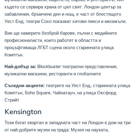
където се сервира храна от цял ​​свят. Лондон център за
забавления, бръмчене ден и нощ, е част от блестящото
Уест Енд. театри Сохо показват хитови пиеси и мюзикъли.
Вие ще намерите безброй барове, пълни с медийните
професионалисти, които работят в областта и
процъфтяваща ЛГБТ сцена около старинната улица
Комптън.
Най-добър за:
Blockbuster театрални представления,
музикални магазини, ресторанти и глобалните
Съседни акценти:
театрите на Уест Енд, старинната улица
Комптън, Soho Square, Чайнатаун, на улица Оксфорд
Стрийт
Kensington
Този богат квартал в западната част на Лондон е дом на три
от най-добрите музеи на града: Музея на науката,