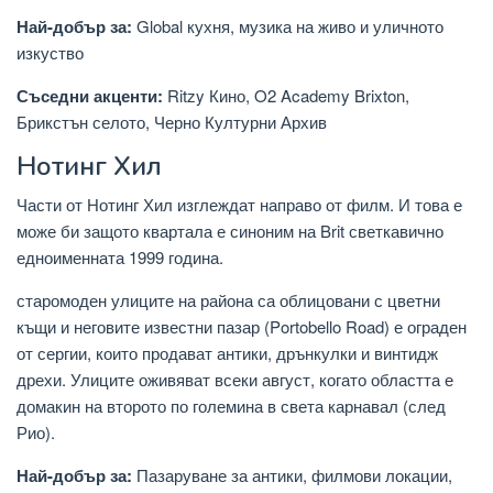
Най-добър за:
Global кухня, музика на живо и уличното
изкуство
Съседни акценти:
Ritzy Кино, O2 Academy Brixton,
Брикстън селото, Черно Културни Архив
Нотинг Хил
Части от Нотинг Хил изглеждат направо от филм. И това е
може би защото квартала е синоним на Brit светкавично
едноименната 1999 година.
старомоден улиците на района са облицовани с цветни
къщи и неговите известни пазар (Portobello Road) е ограден
от сергии, които продават антики, дрънкулки и винтидж
дрехи. Улиците оживяват всеки август, когато областта е
домакин на второто по големина в света карнавал (след
Рио).
Най-добър за:
Пазаруване за антики, филмови локации,