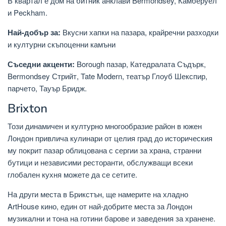
В квартал е дом на битник анклави Bermondsey, Камберуел
и Peckham.
Най-добър за:
Вкусни хапки на пазара, крайречни разходки
и културни скъпоценни камъни
Съседни акценти:
Borough пазар, Катедралата Съдърк,
Bermondsey Стрийт, Tate Modern, театър Глоуб Шекспир,
парчето, Тауър Бридж.
Brixton
Този динамичен и културно многообразие район в южен
Лондон привлича кулинари от целия град до историческия
му покрит пазар облицована с сергии за храна, странни
бутици и независими ресторанти, обслужващи всеки
глобален кухня можете да се сетите.
На други места в Брикстън, ще намерите на хладно
ArtHouse кино, един от най-добрите места за Лондон
музикални и тона на готини барове и заведения за хранене.