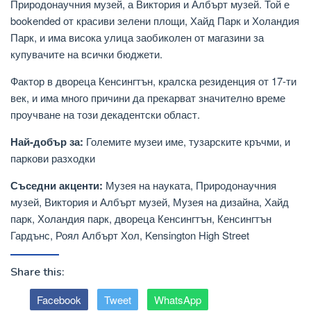
Природонаучния музей, а Виктория и Албърт музей. Той е
bookended от красиви зелени площи, Хайд Парк и Холандия
Парк, и има висока улица заобиколен от магазини за
купувачите на всички бюджети.
Фактор в двореца Кенсингтън, кралска резиденция от 17-ти
век, и има много причини да прекарват значително време
проучване на този декадентски област.
Най-добър за:
Големите музеи име, тузарските кръчми, и
паркови разходки
Съседни акценти:
Музея на науката, Природонаучния
музей, Виктория и Албърт музей, Музея на дизайна, Хайд
парк, Холандия парк, двореца Кенсингтън, Кенсингтън
Гардънс, Роял Албърт Хол, Kensington High Street
Share this:
Facebook
Tweet
WhatsApp