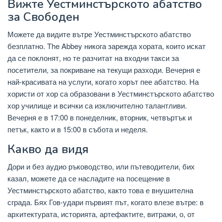
Вижте Уестминстърското абатство
за Свободен
Можете да видите вътре Уестминстърското абатство
безплатно. The Abbey никога зарежда хората, които искат
да се поклонят, но те разчитат на входни такси за
посетители, за покриване на текущи разходи. Вечерня е
най-красивата на услуги, когато хорът пее абатство. На
хористи от хор са образовани в Уестминстърското абатство
хор училище и всички са изключително талантливи.
Вечерня е в 17:00 в понеделник, вторник, четвъртък и
петък, както и в 15:00 в събота и неделя.
Какво да видя
Дори и без аудио ръководство, или пътеводители, бих
казал, можете да се насладите на посещение в
Уестминстърското абатство, както това е внушителна
сграда. Бях Гов-удари първият път, когато влезе вътре: в
архитектурата, историята, артефактите, витражи, о, от