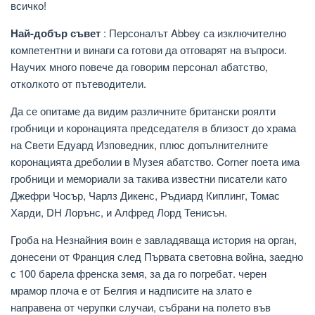
всичко!
Най-добър съвет
: Персоналът Abbey са изключително
компетентни и винаги са готови да отговарят на въпроси.
Научих много повече да говорим персонал абатство,
отколкото от пътеводители.
Да се ​​опитаме да видим различните британски роялти
гробници и коронацията председателя в близост до храма
на Свети Едуард Изповедник, плюс допълнителните
коронацията дреболии в Музея абатство. Corner поета има
гробници и мемориали за такива известни писатели като
Джефри Чосър, Чарлз Дикенс, Ръдиард Киплинг, Томас
Харди, DH Лорънс, и Алфред Лорд Тенисън.
Гроба на Незнайния воин е завладяваща история на орган,
донесени от Франция след Първата световна война, заедно
с 100 барела френска земя, за да го погребат. черен
мрамор плоча е от Белгия и надписите на злато е
направена от черупки случаи, събрани на полето във