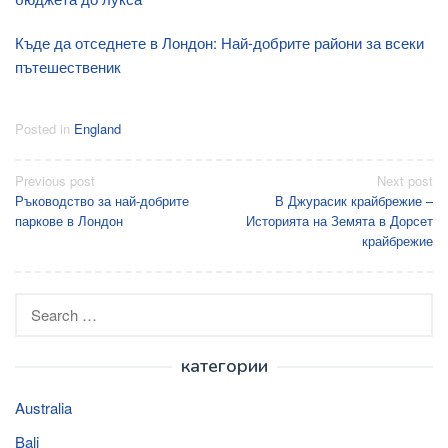
Къде да отседнете в Лондон: Най-добрите райони за всеки
пътешественик
Posted in
England
Post
Previous post
Next post
Ръководство за най-добрите
В Джурасик крайбрежие –
navigation
паркове в Лондон
Историята на Земята в Дорсет
крайбрежие
Search
for:
категории
Australia
Bali