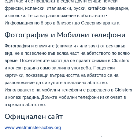
един час и се предлагат в седем други езици: немски,
френски, испански, италиански, руски, китайски мандарин,
и японски. Те са на разположение в абатството •
Информационно бюро в близост до Северния вратата.
Фотография и Мобилни телефони
Фотография и снимките (снимки и / или звук) от всякакъв
вид, не е позволено във всяка част на абатството по всяко
време. Посетителите могат да се правят снимки в Cloisters
и колеж градина само за лична употреба. Пощенски
картички, показващи вътрешността на абатство са на
разположение да си купите в магазина абатство.
Използването на мобилни телефони е разрешено в Cloisters
и колеж градина. Дръжте мобилни телефони изключват в
църквата абатство.
Официален сайт
www.westminster-abbey.org