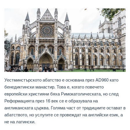
Уестминстърското абатство е основана през AD960 като
бенедиктински манастир. Това е, когато повечето
европейски християни бяха Римокатолическата, но след
Реформацията през 16 век се е образувала на
англиканската църква. Голяма част от традициите остават в
абатството, но услугите се провеждат на английски език, а
не на латински.