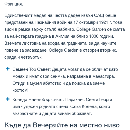
Франция.
Единственият медал на честта даден извън САЩ беше
представен на Незнайния войн на 17 октомври 1921 г. това
виси в рамка върху стълб наблизо. College Garden се смята
за най-старата градина в Англия на близо 1000 години.
Вземете листовка на входа на градината, за да научите
повече за засаждане. College Garden е отворен вторник,
сряда и четвъртък.
Семеен Top Съвет: Децата могат да се обличат като
монах и имат своя снимка, направена в манастира.
Отиди в музея абатство и да поиска да заеме
костюм!
Коледа Най-добър съвет: Параклис Свети Георги
има чудесен родната сцена всяка Коледа, който
възрастните и децата винаги обожават.
Къде да Вечеряйте на местно ниво