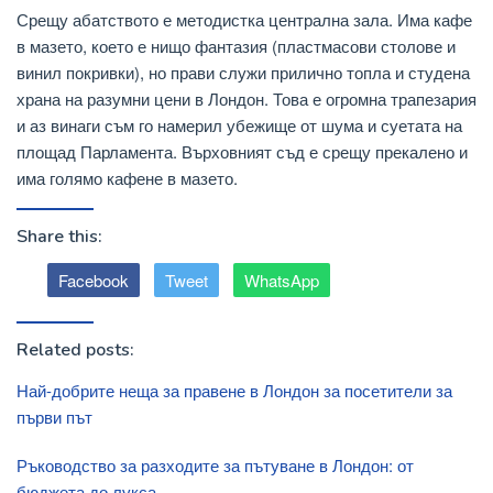
Срещу абатството е методистка централна зала. Има кафе
в мазето, което е нищо фантазия (пластмасови столове и
винил покривки), но прави служи прилично топла и студена
храна на разумни цени в Лондон. Това е огромна трапезария
и аз винаги съм го намерил убежище от шума и суетата на
площад Парламента. Върховният съд е срещу прекалено и
има голямо кафене в мазето.
Share this:
Facebook
Tweet
WhatsApp
Related posts:
Най-добрите неща за правене в Лондон за посетители за
първи път
Ръководство за разходите за пътуване в Лондон: от
бюджета до лукса