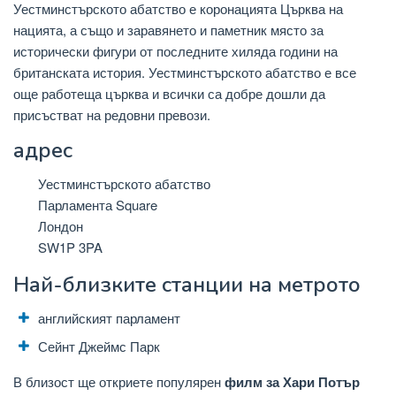
Уестминстърското абатство е коронацията Църква на
нацията, а също и заравянето и паметник място за
исторически фигури от последните хиляда години на
британската история. Уестминстърското абатство е все
още работеща църква и всички са добре дошли да
присъстват на редовни превози.
адрес
Уестминстърското абатство
Парламента Square
Лондон
SW1P 3PA
Най-близките станции на метрото
английският парламент
Сейнт Джеймс Парк
В близост ще откриете популярен
филм за Хари Потър