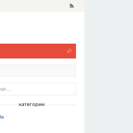
h
категории
lia