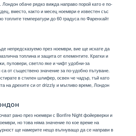
. Лондон обаче рядко вижда направо порой като е по-
дец, вместо, както и месец ноември е известен със
о топлите температури до 60 градуса по Фаренхайт
де непредсказуемо през ноември, вие ще искате да
различна топлина и защита от елементите. Кратки и
ки, пуловери, светло яке и чифт удобни-за
са от съществено значение за по-удобно пътуване.
стирате в стилен шлифер, освен че чадър, тъй като
а на дрехите си от drizzly и мъгливо време, Лондон
ондон
чват рано през ноември с Bonfire Night фойерверки и
ноември, но това няма значение по кое време на
игурност ще намерите нещо вълнуващо да се направи в