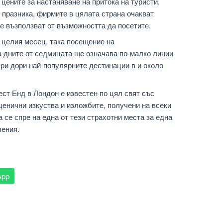
цените за настаняване на притока на туристи.
т празника, фирмите в цялата страна очакват
се възползват от възможността да посетите.
 целия месец, така посещение на
 дните от седмицата ще означава по-малко линии
при дори най-популярните дестинации в и около
ст Енд в Лондон е известен по цял свят със
ценични изкуства и изложбите, получени на всеки
 се спре на една от тези страхотни места за една
чения.
App