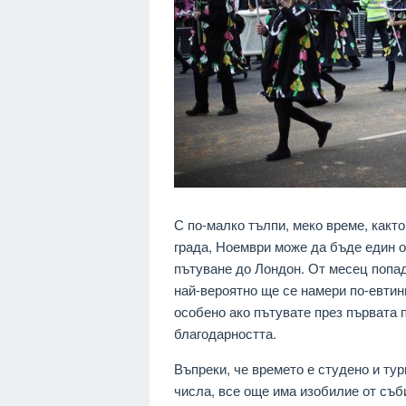
С по-малко тълпи, меко време, какт
града, Ноември може да бъде един о
пътуване до Лондон. От месец попад
най-вероятно ще се намери по-евтини
особено ако пътувате през първата 
благодарността.
Въпреки, че времето е студено и тур
числа, все още има изобилие от съб