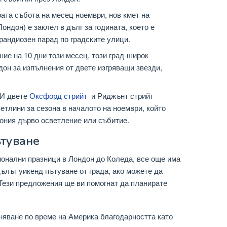
ата събота на месец ноември, нов кмет на
ондон) е заклел в дълг за годината, което е
рандиозен парад по градските улици.
ние на 10 дни този месец, този град-широк
он за изпълнения от двете изгряващи звезди,
И двете
Оксфорд стрийт
и Риджънт стрийт
етлини за сезона в началото на ноември, който
ония дърво осветление или събитие.
ътуване
ионални празници в Лондон до Коледа, все още има
ълъг уикенд пътуване от града, ако можете да
 Тези предложения ще ви помогнат да планирате
няване по време на Америка благодарността като