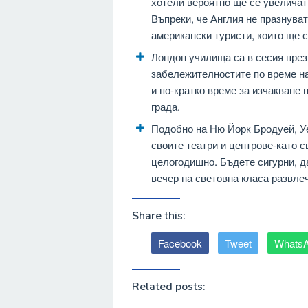
хотели вероятно ще се увеличат 
Въпреки, че Англия не празнува
американски туристи, които ще 
Лондон училища са в сесия през
забележителностите по време на
и по-кратко време за изчакване 
града.
Подобно на Ню Йорк Бродуей, Уе
своите театри и центрове-като с
целогодишно. Бъдете сигурни, да
вечер на световна класа развле
Share this:
Facebook
Tweet
Whats
Related posts: