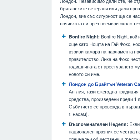
Лондон. Независимо дали сте, че от
британските ветерани или дали пров
Лондон, вие със сигурност ще се на
почивката си през ноември около те
Bonfire Night:
Bonfire Night, кой
още като Нощта на Гай Фокс, но
взриви камара на парламента пре
правителство. Лика на Фокс чест
годишнината от арестуването му
новото си име.
Лондон до Брайтън Veteran Ca
Англия, тази ежегодна традиция 
средства, произведени преди 1 ян
Събитието се провежда в първат
г. насам).
Възпоменателен Неделя:
Еквив
национален празник се чества н
специални обществени и градски