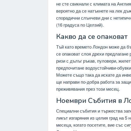
не сте свикнали с климата на Англия
вероятно да се натъкнете на лек дъж
спорадични слънчеви дни с нетипичн
(16 градуса по Целзий).
Какво да се опаковат
Тъй като времето Лондон може да бъ
се опаковат слоя дрехи предлагане 
ризи с дълъг ръкав, пуловери, жилет
предпочитане водоустойчиви-обувки 
Можете също така да искате да инве
ще направи по-добра работа за защит
преживявания през този месец.
Ноември Събития в Л
Специални събития и тържества запо
ликът изгаряния из целия град на 5 
месеца, когато посетите, вие със с