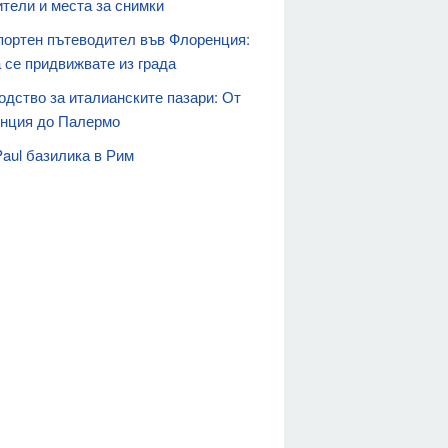
ители и места за снимки
портен пътеводител във Флоренция:
 се придвижвате из града
одство за италианските пазари: От
нция до Палермо
Paul базилика в Рим