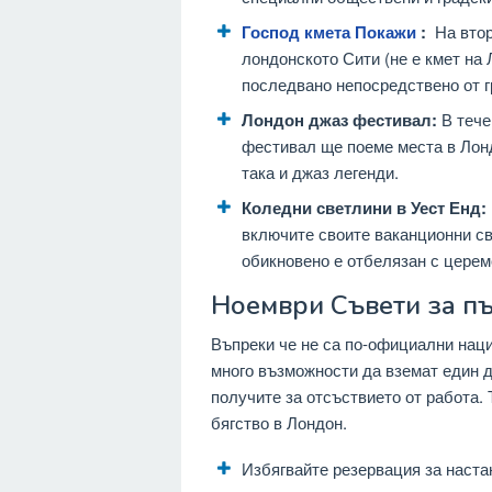
Господ кмета Покажи
:
На втор
лондонското Сити (не е кмет на Л
последвано непосредствено от г
Лондон джаз фестивал:
В тече
фестивал ще поеме места в Лонд
така и джаз легенди.
Коледни светлини в Уест Енд:
включите своите ваканционни св
обикновено е отбелязан с церем
Ноември Съвети за п
Въпреки че не са по-официални нац
много възможности да вземат един д
получите за отсъствието от работа.
бягство в Лондон.
Избягвайте резервация за наста