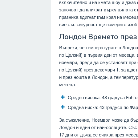
включително и на кмета шоу и джаз 
започват да кликват върху цялата ст
празника вдигнат към края на месеца
вие със сигурност ще намерите изоб
Лондон Времето през
Въпреки, че температурите в Лондон
по Целзий) в първия ден от месеца,
ноември, преди да се установят при 
по Целзий) през декември 1. за щас
и през нощта в Лондон, а температу
месеца.
Средно висока: 48 градуса Fahren
Средна ниска: 43 градуса по Фар
За съжаление, Ноември може да бъд
Лондон и един от най-облаците. Със 
17 дни от дъжд се очаква през месе