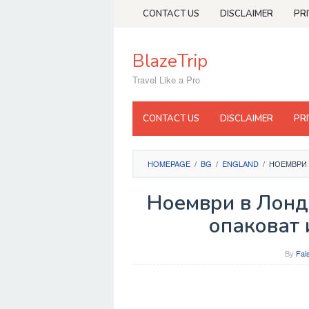
Skip
CONTACT US
DISCLAIMER
PR
to
content
BlazeTrip
Travel Like a Pro
CONTACT US
DISCLAIMER
PR
HOMEPAGE
/
BG
/
ENGLAND
/
НОЕМВРИ 
Ноември в Лондо
опаковат 
By
Fai