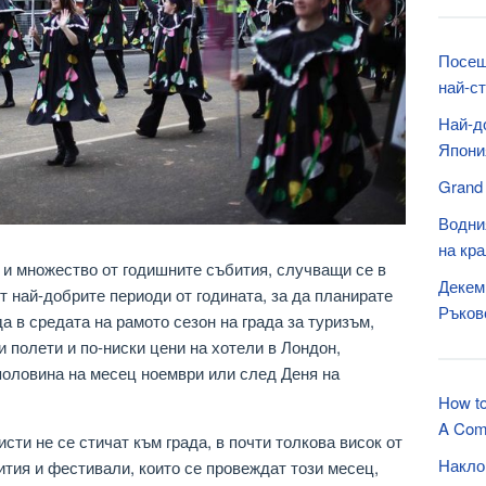
Посещ
най-с
Най-д
Япони
Grand
Водни
на кр
о и множество от годишните събития, случващи се в
Декем
т най-добрите периоди от годината, за да планирате
Ръков
а в средата на рамото сезон на града за туризъм,
 полети и по-ниски цени на хотели в Лондон,
половина на месец ноември или след Деня на
How to
A Com
исти не се стичат към града, в почти толкова висок от
Накло
ития и фестивали, които се провеждат този месец,