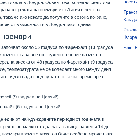
посет
фестивала в Лондон. Освен това, коледни светлини
рана в средата на ноември и събития в чест на
Транс
, така че ако искате да получите в сезона по-рано,
Как да
илие от възможности в Лондон тази година.
Ръков
 ноември
Флоре
 започват около 55 градуса по Фаренхайт (13 градуса
Saint 
 времето става все по-студено течение на месец
средна висока от 48 градуса по Фаренхайт (9 градуса
тие, температурата не се колебаят много между деня
рите рядко падат под нулата по всяко време през
eheit (9 градуса по Целзий)
енхайт (6 градуса по Целзий)
е един от най-дъждовните периоди от годината в
средно по-малко от два часа слънце на ден и 14 до
ц ноември времето може да бъде особено мрачен, ако