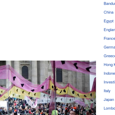
Bandu
China
Egypt
Engla
Franc
Germ
Greec
Hong 
Indone
Invest
Italy
Japan
Lomb