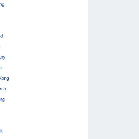
ng
nd
e
any
e
Kong
sia
ing
ok