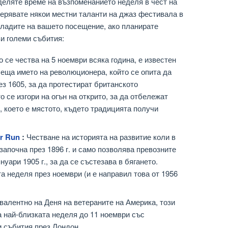
деляте време на възпоменанието неделя в чест на
ерявате някои местни таланти на джаз фестивала в
сладите на вашето посещение, ако планирате
зи големи събития:
то се чества на 5 ноември всяка година, е известен
сеща името на революционера, който се опита да
з 1605, за да протестират британското
о се изгори на огън на открито, за да отбележат
, което е мястото, където традицията получи
r Run
:
Честване на историята на развитие коли в
започна през 1896 г. и само позволява превозните
уари 1905 г., за да се състезава в бягането.
а неделя през ноември (и е направил това от 1956
алентно на Деня на ветераните на Америка, този
а най-близката неделя до 11 ноември със
 събития през Лондон.