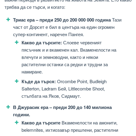
трябва да се търси, и когато:
Триас ера – преди 250 до 200 000 000 година
Тази
част от Дорсет е бил в центъра на един огромен
супер-континент, наречен Пангея.
Какво да търсите:
Слоеве червеният
пясъчник и и вкаменен кал. Вкаменелости на
влечуги и земноводни, както и някои
растителни останки са редки и трудни за
намиране.
Къде да търся:
Orcombe Point, Budleigh
Salterton, Ladram Бей, Littlecombe Shoot,
стълбата на Яков, Сидмаут.
В Джурасик ера – преди 200 до 140 милиона
години.
Какво да търсите
Вкаменелости на амонити,
belemnites, ихтиозавър прешлени, растителни