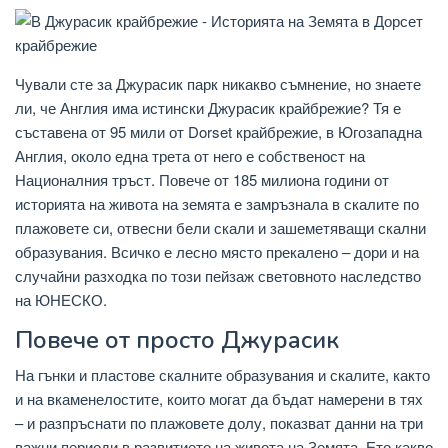
Чували сте за Джурасик парк никакво съмнение, но знаете
ли, че Англия има истински Джурасик крайбрежие? Тя е
съставена от 95 мили от Dorset крайбрежие, в Югозападна
Англия, около една трета от него е собственост на
Националния тръст. Повече от 185 милиона години от
историята на живота на земята е замръзнала в скалите по
плажовете си, отвесни бели скали и зашеметяващи скални
образувания. Всичко е лесно място прекалено – дори и на
случайни разходка по този пейзаж световното наследство
на ЮНЕСКО.
Повече от просто Джурасик
На гънки и пластове скалните образувания и скалите, както
и на вкаменелостите, които могат да бъдат намерени в тях
– и разпръснати по плажовете долу, показват данни на три
важни периоди в развитието на живота на Земята. Ето какво