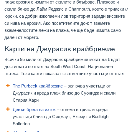
плаж ерозия е измити от скалите и блъфове. Плажове и
скали близо до Лайм Реджис и Charmouth, което е триаски
и
юрски, са добри изкопаеми лов територия заради високите
си нива на ерозия. Ако посетителите дон; т вземете
вкаменелостите лежи на плажа, че ще бъде измита само
далеч от морето.
Карти на Джурасик крайбрежие
Всички 95 мили от Джурасик крайбрежие могат да бъдат
достигнати по пътя на South West Coast, Национален
пътека. Тези карти показват съответните участъци от пътя:
The Purbeck крайбрежие
– включва участъци от
Джурасик и креда плаж близо до Суонидж и скали
Стария Хари
Девън брега на изток
– отнема в триас и креда
участъци близо до Сидмаут, Ексмут и Budleigh
Salterton