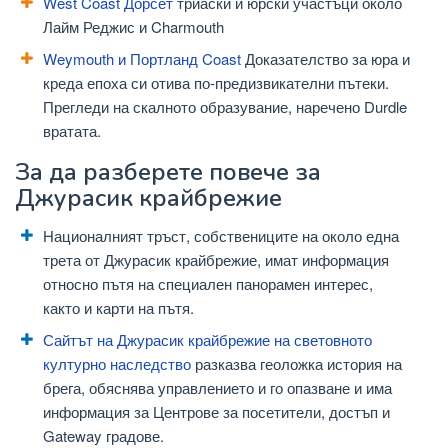
West Coast Дорсет
триаски и юрски участъци около
Лайм Реджис и Charmouth
Weymouth и Портланд Coast
Доказателство за юра и
креда епоха си отива по-предизвикателни пътеки.
Прегледи на скалното образувание, наречено Durdle
вратата.
За да разберете повече за
Джурасик крайбрежие
Националният тръст, собствениците на около една
трета от Джурасик крайбрежие, имат информация
относно пътя на специален панорамен интерес,
както и карти на пътя.
Сайтът на Джурасик крайбрежие на световното
културно наследство
разказва геоложка история на
брега, обяснява управлението и го опазване и има
информация за Центрове за посетители, достъп и
Gateway градове.