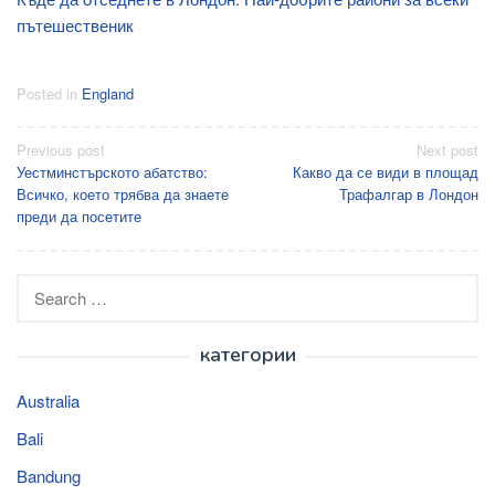
пътешественик
Posted in
England
Post
Previous post
Next post
Уестминстърското абатство:
Какво да се види в площад
navigation
Всичко, което трябва да знаете
Трафалгар в Лондон
преди да посетите
Search
for:
категории
Australia
Bali
Bandung