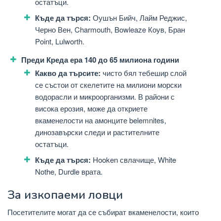
остатъци.
Къде да търся:
Оушън Бийч, Лайм Реджис,
Черно Вен, Charmouth, Bowleaze Коув, Бран
Point, Lulworth.
Преди Креда ера 140 до 65 милиона години
Какво да търсите:
чисто бял тебешир слой
се състои от скелетите на милиони морски
водорасли и микроорганизми. В райони с
висока ерозия, може да откриете
вкаменелости на амонците belemnites,
динозавърски следи и растителните
остатъци.
Къде да търся:
Hooken свлачище, White
Nothe, Durdle врата.
За изкопаеми ловци
Посетителите могат да се събират вкаменелости, които