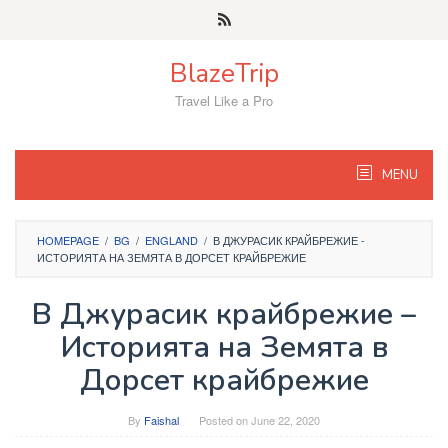
Skip
to
content
BlazeTrip
Travel Like a Pro
MENU
HOMEPAGE
/
BG
/
ENGLAND
/
В ДЖУРАСИК КРАЙБРЕЖИЕ -
ИСТОРИЯТА НА ЗЕМЯТА В ДОРСЕТ КРАЙБРЕЖИЕ
В Джурасик крайбрежие –
Историята на Земята в
Дорсет крайбрежие
By
Faishal
Posted on
June 22, 2020